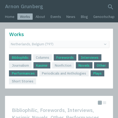
Arnon Grunberg
search query
Home
Works
About
Events
News
Blog
Genootschap
Works
Bibliophilic
Columns
Forewords
Interviews
Journalism
Kasimir
Nonfiction
Novels
Other
Performances
Periodicals and Anthologies
Plays
Short Stories
Bibliophilic, Forewords, Interviews,
Kasimir, Novels, Other, Performances,