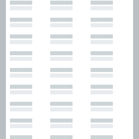
█████████
█████████
█████████
█████████
█████████
█████████
█████████
█████████
█████████
█████████
█████████
█████████
█████████
█████████
█████████
█████████
█████████
█████████
█████████
█████████
█████████
█████████
█████████
█████████
█████████
█████████
█████████
█████████
█████████
█████████
█████████
█████████
█████████
█████████
█████████
█████████
█████████
█████████
█████████
█████████
█████████
█████████
█████████
█████████
█████████
█████████
█████████
█████████
█████████
█████████
█████████