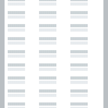
█████████
█████████
█████████
█████████
█████████
█████████
█████████
█████████
█████████
█████████
█████████
█████████
█████████
█████████
█████████
█████████
█████████
█████████
█████████
█████████
█████████
█████████
█████████
█████████
█████████
█████████
█████████
█████████
█████████
█████████
█████████
█████████
█████████
█████████
█████████
█████████
█████████
█████████
█████████
█████████
█████████
█████████
█████████
█████████
█████████
█████████
█████████
█████████