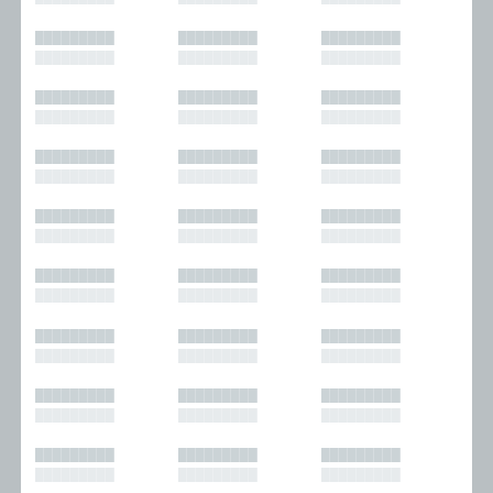
█████████
█████████
█████████
█████████
█████████
█████████
█████████
█████████
█████████
█████████
█████████
█████████
█████████
█████████
█████████
█████████
█████████
█████████
█████████
█████████
█████████
█████████
█████████
█████████
█████████
█████████
█████████
█████████
█████████
█████████
█████████
█████████
█████████
█████████
█████████
█████████
█████████
█████████
█████████
█████████
█████████
█████████
█████████
█████████
█████████
█████████
█████████
█████████