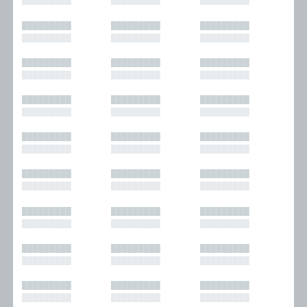
█████████
█████████
█████████
█████████
█████████
█████████
█████████
█████████
█████████
█████████
█████████
█████████
█████████
█████████
█████████
█████████
█████████
█████████
█████████
█████████
█████████
█████████
█████████
█████████
█████████
█████████
█████████
█████████
█████████
█████████
█████████
█████████
█████████
█████████
█████████
█████████
█████████
█████████
█████████
█████████
█████████
█████████
█████████
█████████
█████████
█████████
█████████
█████████
█████████
█████████
█████████