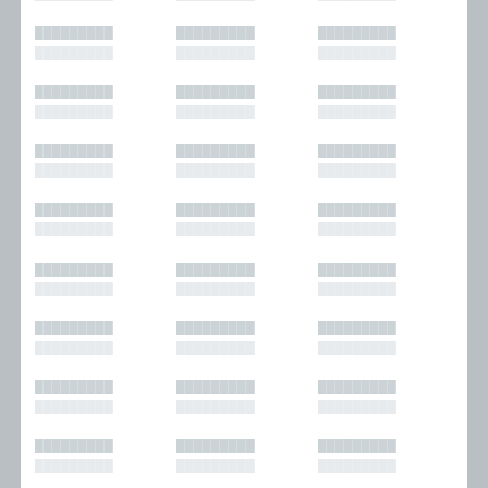
█████████
█████████
█████████
█████████
█████████
█████████
█████████
█████████
█████████
█████████
█████████
█████████
█████████
█████████
█████████
█████████
█████████
█████████
█████████
█████████
█████████
█████████
█████████
█████████
█████████
█████████
█████████
█████████
█████████
█████████
█████████
█████████
█████████
█████████
█████████
█████████
█████████
█████████
█████████
█████████
█████████
█████████
█████████
█████████
█████████
█████████
█████████
█████████