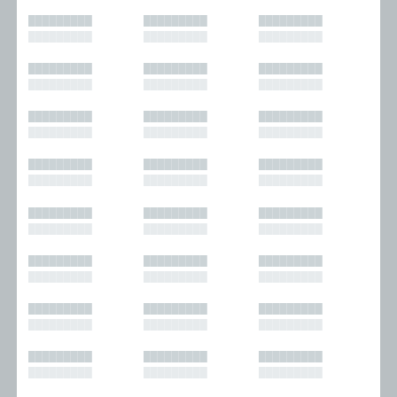
█████████
█████████
█████████
█████████
█████████
█████████
█████████
█████████
█████████
█████████
█████████
█████████
█████████
█████████
█████████
█████████
█████████
█████████
█████████
█████████
█████████
█████████
█████████
█████████
█████████
█████████
█████████
█████████
█████████
█████████
█████████
█████████
█████████
█████████
█████████
█████████
█████████
█████████
█████████
█████████
█████████
█████████
█████████
█████████
█████████
█████████
█████████
█████████