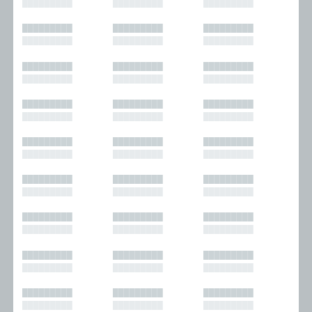
█████████
█████████
█████████
█████████
█████████
█████████
█████████
█████████
█████████
█████████
█████████
█████████
█████████
█████████
█████████
█████████
█████████
█████████
█████████
█████████
█████████
█████████
█████████
█████████
█████████
█████████
█████████
█████████
█████████
█████████
█████████
█████████
█████████
█████████
█████████
█████████
█████████
█████████
█████████
█████████
█████████
█████████
█████████
█████████
█████████
█████████
█████████
█████████
█████████
█████████
█████████