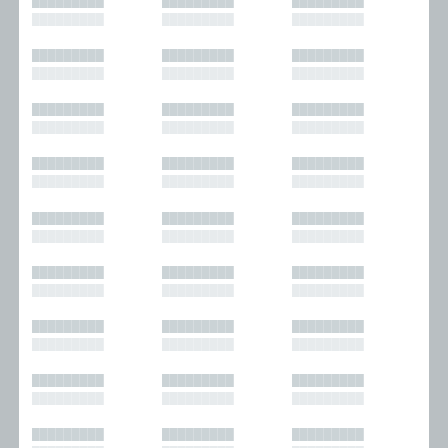
█████████
█████████
█████████
█████████
█████████
█████████
█████████
█████████
█████████
█████████
█████████
█████████
█████████
█████████
█████████
█████████
█████████
█████████
█████████
█████████
█████████
█████████
█████████
█████████
█████████
█████████
█████████
█████████
█████████
█████████
█████████
█████████
█████████
█████████
█████████
█████████
█████████
█████████
█████████
█████████
█████████
█████████
█████████
█████████
█████████
█████████
█████████
█████████
█████████
█████████
█████████