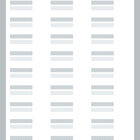
█████████
█████████
█████████
█████████
█████████
█████████
█████████
█████████
█████████
█████████
█████████
█████████
█████████
█████████
█████████
█████████
█████████
█████████
█████████
█████████
█████████
█████████
█████████
█████████
█████████
█████████
█████████
█████████
█████████
█████████
█████████
█████████
█████████
█████████
█████████
█████████
█████████
█████████
█████████
█████████
█████████
█████████
█████████
█████████
█████████
█████████
█████████
█████████
█████████
█████████
█████████