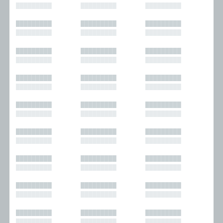
█████████
█████████
█████████
█████████
█████████
█████████
█████████
█████████
█████████
█████████
█████████
█████████
█████████
█████████
█████████
█████████
█████████
█████████
█████████
█████████
█████████
█████████
█████████
█████████
█████████
█████████
█████████
█████████
█████████
█████████
█████████
█████████
█████████
█████████
█████████
█████████
█████████
█████████
█████████
█████████
█████████
█████████
█████████
█████████
█████████
█████████
█████████
█████████
█████████
█████████
█████████