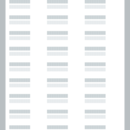
█████████
█████████
█████████
█████████
█████████
█████████
█████████
█████████
█████████
█████████
█████████
█████████
█████████
█████████
█████████
█████████
█████████
█████████
█████████
█████████
█████████
█████████
█████████
█████████
█████████
█████████
█████████
█████████
█████████
█████████
█████████
█████████
█████████
█████████
█████████
█████████
█████████
█████████
█████████
█████████
█████████
█████████
█████████
█████████
█████████
█████████
█████████
█████████
█████████
█████████
█████████