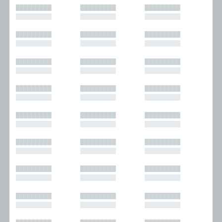
█████████
█████████
█████████
█████████
█████████
█████████
█████████
█████████
█████████
█████████
█████████
█████████
█████████
█████████
█████████
█████████
█████████
█████████
█████████
█████████
█████████
█████████
█████████
█████████
█████████
█████████
█████████
█████████
█████████
█████████
█████████
█████████
█████████
█████████
█████████
█████████
█████████
█████████
█████████
█████████
█████████
█████████
█████████
█████████
█████████
█████████
█████████
█████████