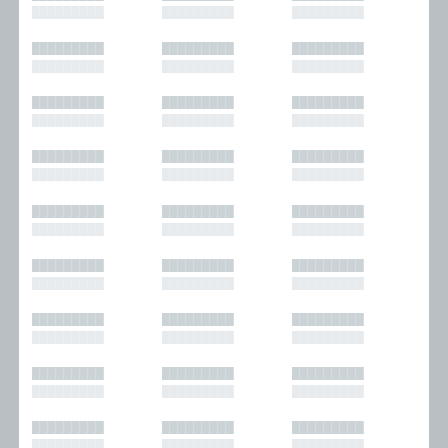
█████████
█████████
█████████
█████████
█████████
█████████
█████████
█████████
█████████
█████████
█████████
█████████
█████████
█████████
█████████
█████████
█████████
█████████
█████████
█████████
█████████
█████████
█████████
█████████
█████████
█████████
█████████
█████████
█████████
█████████
█████████
█████████
█████████
█████████
█████████
█████████
█████████
█████████
█████████
█████████
█████████
█████████
█████████
█████████
█████████
█████████
█████████
█████████
█████████
█████████
█████████