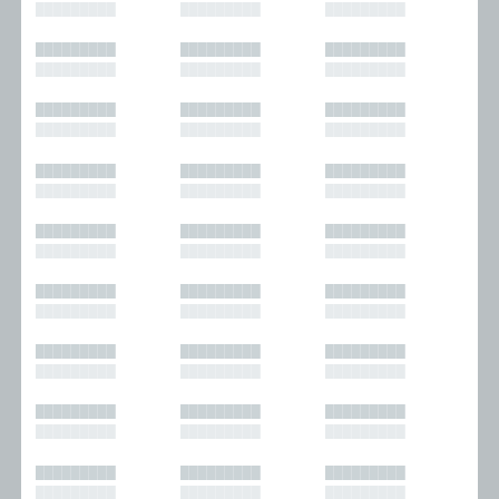
█████████
█████████
█████████
█████████
█████████
█████████
█████████
█████████
█████████
█████████
█████████
█████████
█████████
█████████
█████████
█████████
█████████
█████████
█████████
█████████
█████████
█████████
█████████
█████████
█████████
█████████
█████████
█████████
█████████
█████████
█████████
█████████
█████████
█████████
█████████
█████████
█████████
█████████
█████████
█████████
█████████
█████████
█████████
█████████
█████████
█████████
█████████
█████████
█████████
█████████
█████████