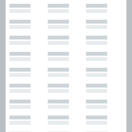
█████████
█████████
█████████
█████████
█████████
█████████
█████████
█████████
█████████
█████████
█████████
█████████
█████████
█████████
█████████
█████████
█████████
█████████
█████████
█████████
█████████
█████████
█████████
█████████
█████████
█████████
█████████
█████████
█████████
█████████
█████████
█████████
█████████
█████████
█████████
█████████
█████████
█████████
█████████
█████████
█████████
█████████
█████████
█████████
█████████
█████████
█████████
█████████