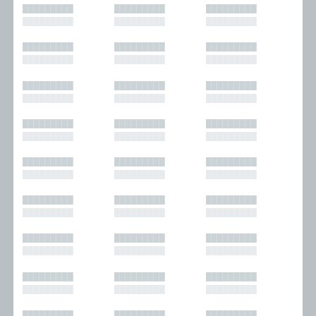
█████████
█████████
█████████
█████████
█████████
█████████
█████████
█████████
█████████
█████████
█████████
█████████
█████████
█████████
█████████
█████████
█████████
█████████
█████████
█████████
█████████
█████████
█████████
█████████
█████████
█████████
█████████
█████████
█████████
█████████
█████████
█████████
█████████
█████████
█████████
█████████
█████████
█████████
█████████
█████████
█████████
█████████
█████████
█████████
█████████
█████████
█████████
█████████
█████████
█████████
█████████