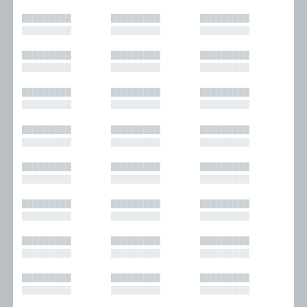
█████████
█████████
█████████
█████████
█████████
█████████
█████████
█████████
█████████
█████████
█████████
█████████
█████████
█████████
█████████
█████████
█████████
█████████
█████████
█████████
█████████
█████████
█████████
█████████
█████████
█████████
█████████
█████████
█████████
█████████
█████████
█████████
█████████
█████████
█████████
█████████
█████████
█████████
█████████
█████████
█████████
█████████
█████████
█████████
█████████
█████████
█████████
█████████