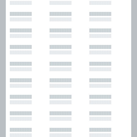
█████████
█████████
█████████
█████████
█████████
█████████
█████████
█████████
█████████
█████████
█████████
█████████
█████████
█████████
█████████
█████████
█████████
█████████
█████████
█████████
█████████
█████████
█████████
█████████
█████████
█████████
█████████
█████████
█████████
█████████
█████████
█████████
█████████
█████████
█████████
█████████
█████████
█████████
█████████
█████████
█████████
█████████
█████████
█████████
█████████
█████████
█████████
█████████
█████████
█████████
█████████