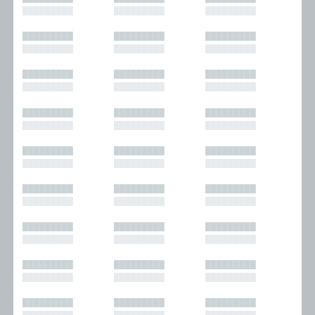
█████████
█████████
█████████
█████████
█████████
█████████
█████████
█████████
█████████
█████████
█████████
█████████
█████████
█████████
█████████
█████████
█████████
█████████
█████████
█████████
█████████
█████████
█████████
█████████
█████████
█████████
█████████
█████████
█████████
█████████
█████████
█████████
█████████
█████████
█████████
█████████
█████████
█████████
█████████
█████████
█████████
█████████
█████████
█████████
█████████
█████████
█████████
█████████