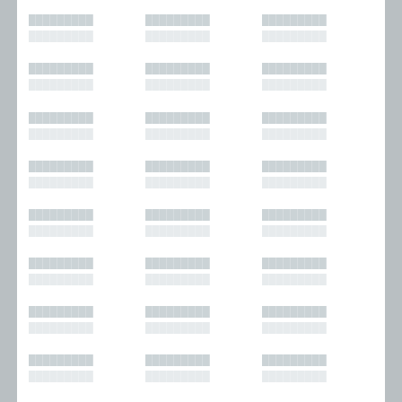
█████████
█████████
█████████
█████████
█████████
█████████
█████████
█████████
█████████
█████████
█████████
█████████
█████████
█████████
█████████
█████████
█████████
█████████
█████████
█████████
█████████
█████████
█████████
█████████
█████████
█████████
█████████
█████████
█████████
█████████
█████████
█████████
█████████
█████████
█████████
█████████
█████████
█████████
█████████
█████████
█████████
█████████
█████████
█████████
█████████
█████████
█████████
█████████