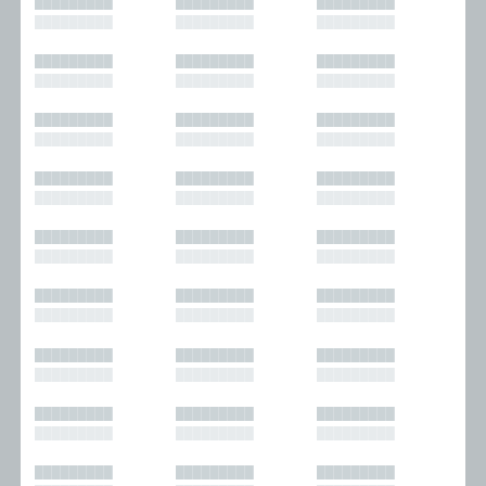
█████████
█████████
█████████
█████████
█████████
█████████
█████████
█████████
█████████
█████████
█████████
█████████
█████████
█████████
█████████
█████████
█████████
█████████
█████████
█████████
█████████
█████████
█████████
█████████
█████████
█████████
█████████
█████████
█████████
█████████
█████████
█████████
█████████
█████████
█████████
█████████
█████████
█████████
█████████
█████████
█████████
█████████
█████████
█████████
█████████
█████████
█████████
█████████
█████████
█████████
█████████