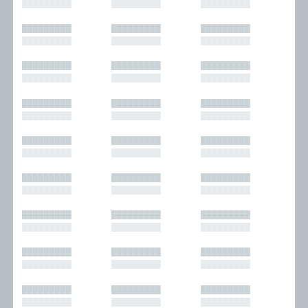
█████████
█████████
█████████
█████████
█████████
█████████
█████████
█████████
█████████
█████████
█████████
█████████
█████████
█████████
█████████
█████████
█████████
█████████
█████████
█████████
█████████
█████████
█████████
█████████
█████████
█████████
█████████
█████████
█████████
█████████
█████████
█████████
█████████
█████████
█████████
█████████
█████████
█████████
█████████
█████████
█████████
█████████
█████████
█████████
█████████
█████████
█████████
█████████
█████████
█████████
█████████