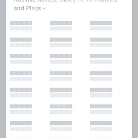
and Plays
All
Novels
█████████
█████████
█████████
Bibliophilic
Other
█████████
█████████
█████████
Columns
Performances
Forewords
Periodicals and
█████████
█████████
█████████
Interviews
Anthologies
█████████
█████████
█████████
Journalism
Plays
Kasimir
Short Stories
█████████
█████████
█████████
Nonfiction
█████████
█████████
█████████
█████████
█████████
█████████
█████████
█████████
█████████
█████████
█████████
█████████
█████████
█████████
█████████
█████████
█████████
█████████
█████████
█████████
█████████
█████████
█████████
█████████
█████████
█████████
█████████