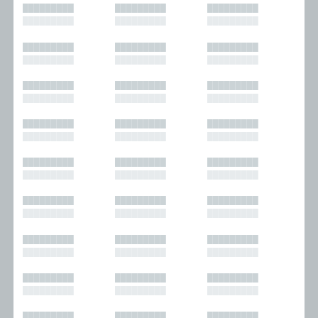
█████████
█████████
█████████
█████████
█████████
█████████
█████████
█████████
█████████
█████████
█████████
█████████
█████████
█████████
█████████
█████████
█████████
█████████
█████████
█████████
█████████
█████████
█████████
█████████
█████████
█████████
█████████
█████████
█████████
█████████
█████████
█████████
█████████
█████████
█████████
█████████
█████████
█████████
█████████
█████████
█████████
█████████
█████████
█████████
█████████
█████████
█████████
█████████
█████████
█████████
█████████