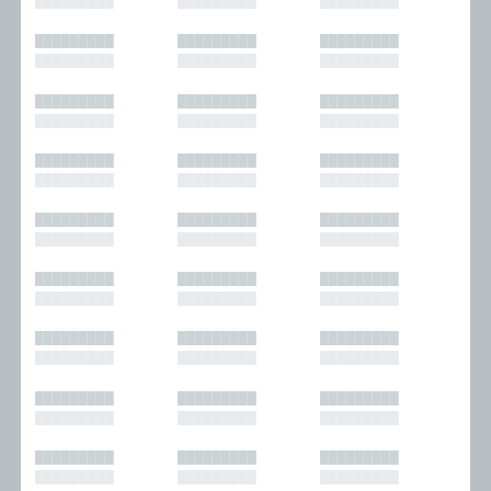
█████████
█████████
█████████
█████████
█████████
█████████
█████████
█████████
█████████
█████████
█████████
█████████
█████████
█████████
█████████
█████████
█████████
█████████
█████████
█████████
█████████
█████████
█████████
█████████
█████████
█████████
█████████
█████████
█████████
█████████
█████████
█████████
█████████
█████████
█████████
█████████
█████████
█████████
█████████
█████████
█████████
█████████
█████████
█████████
█████████
█████████
█████████
█████████
█████████
█████████
█████████