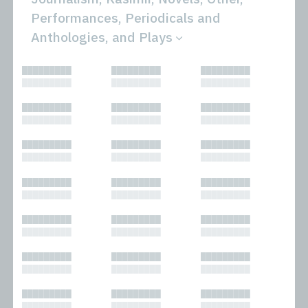
Performances, Periodicals and
Anthologies, and Plays
All
Novels
█████████
█████████
█████████
Bibliophilic
Other
█████████
█████████
█████████
Columns
Performances
Forewords
Periodicals and
█████████
█████████
█████████
Interviews
Anthologies
█████████
█████████
█████████
Journalism
Plays
Kasimir
Short Stories
█████████
█████████
█████████
Nonfiction
█████████
█████████
█████████
█████████
█████████
█████████
█████████
█████████
█████████
█████████
█████████
█████████
█████████
█████████
█████████
█████████
█████████
█████████
█████████
█████████
█████████
█████████
█████████
█████████
█████████
█████████
█████████