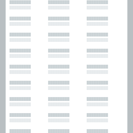
█████████
█████████
█████████
█████████
█████████
█████████
█████████
█████████
█████████
█████████
█████████
█████████
█████████
█████████
█████████
█████████
█████████
█████████
█████████
█████████
█████████
█████████
█████████
█████████
█████████
█████████
█████████
█████████
█████████
█████████
█████████
█████████
█████████
█████████
█████████
█████████
█████████
█████████
█████████
█████████
█████████
█████████
█████████
█████████
█████████
█████████
█████████
█████████
█████████
█████████
█████████