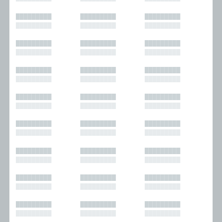
█████████
█████████
█████████
█████████
█████████
█████████
█████████
█████████
█████████
█████████
█████████
█████████
█████████
█████████
█████████
█████████
█████████
█████████
█████████
█████████
█████████
█████████
█████████
█████████
█████████
█████████
█████████
█████████
█████████
█████████
█████████
█████████
█████████
█████████
█████████
█████████
█████████
█████████
█████████
█████████
█████████
█████████
█████████
█████████
█████████
█████████
█████████
█████████