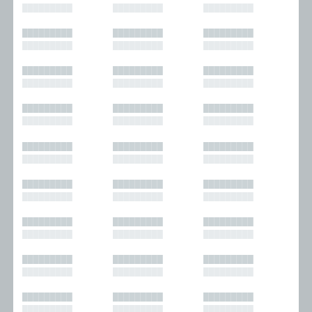
█████████
█████████
█████████
█████████
█████████
█████████
█████████
█████████
█████████
█████████
█████████
█████████
█████████
█████████
█████████
█████████
█████████
█████████
█████████
█████████
█████████
█████████
█████████
█████████
█████████
█████████
█████████
█████████
█████████
█████████
█████████
█████████
█████████
█████████
█████████
█████████
█████████
█████████
█████████
█████████
█████████
█████████
█████████
█████████
█████████
█████████
█████████
█████████
█████████
█████████
█████████