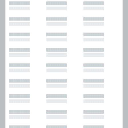
█████████
█████████
█████████
█████████
█████████
█████████
█████████
█████████
█████████
█████████
█████████
█████████
█████████
█████████
█████████
█████████
█████████
█████████
█████████
█████████
█████████
█████████
█████████
█████████
█████████
█████████
█████████
█████████
█████████
█████████
█████████
█████████
█████████
█████████
█████████
█████████
█████████
█████████
█████████
█████████
█████████
█████████
█████████
█████████
█████████
█████████
█████████
█████████
█████████
█████████
█████████