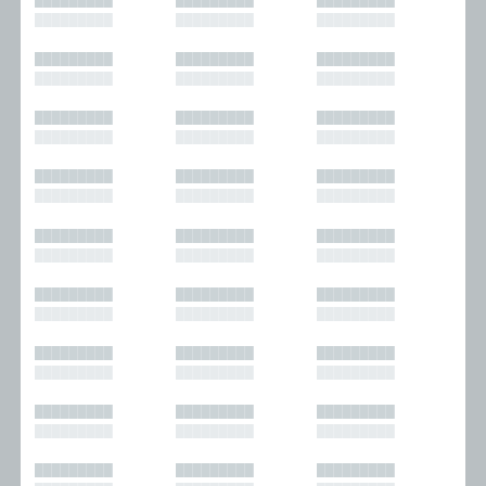
█████████
█████████
█████████
█████████
█████████
█████████
█████████
█████████
█████████
█████████
█████████
█████████
█████████
█████████
█████████
█████████
█████████
█████████
█████████
█████████
█████████
█████████
█████████
█████████
█████████
█████████
█████████
█████████
█████████
█████████
█████████
█████████
█████████
█████████
█████████
█████████
█████████
█████████
█████████
█████████
█████████
█████████
█████████
█████████
█████████
█████████
█████████
█████████