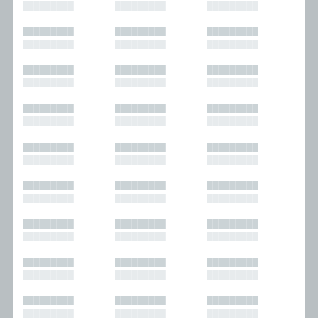
█████████
█████████
█████████
█████████
█████████
█████████
█████████
█████████
█████████
█████████
█████████
█████████
█████████
█████████
█████████
█████████
█████████
█████████
█████████
█████████
█████████
█████████
█████████
█████████
█████████
█████████
█████████
█████████
█████████
█████████
█████████
█████████
█████████
█████████
█████████
█████████
█████████
█████████
█████████
█████████
█████████
█████████
█████████
█████████
█████████
█████████
█████████
█████████
█████████
█████████
█████████