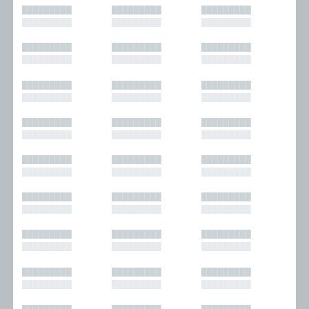
█████████
█████████
█████████
█████████
█████████
█████████
█████████
█████████
█████████
█████████
█████████
█████████
█████████
█████████
█████████
█████████
█████████
█████████
█████████
█████████
█████████
█████████
█████████
█████████
█████████
█████████
█████████
█████████
█████████
█████████
█████████
█████████
█████████
█████████
█████████
█████████
█████████
█████████
█████████
█████████
█████████
█████████
█████████
█████████
█████████
█████████
█████████
█████████
█████████
█████████
█████████