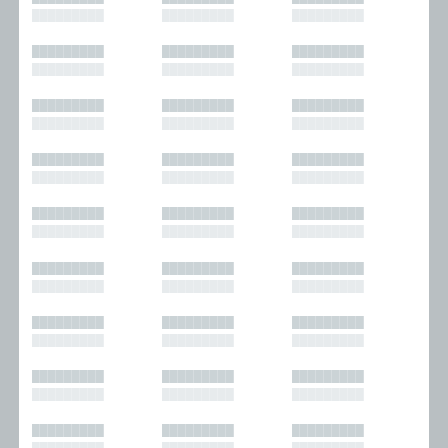
█████████
█████████
█████████
█████████
█████████
█████████
█████████
█████████
█████████
█████████
█████████
█████████
█████████
█████████
█████████
█████████
█████████
█████████
█████████
█████████
█████████
█████████
█████████
█████████
█████████
█████████
█████████
█████████
█████████
█████████
█████████
█████████
█████████
█████████
█████████
█████████
█████████
█████████
█████████
█████████
█████████
█████████
█████████
█████████
█████████
█████████
█████████
█████████