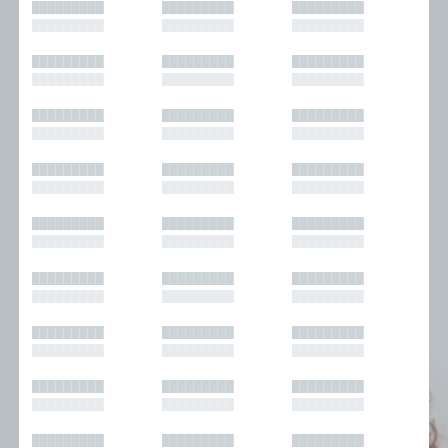
█████████
█████████
█████████
█████████
█████████
█████████
█████████
█████████
█████████
█████████
█████████
█████████
█████████
█████████
█████████
█████████
█████████
█████████
█████████
█████████
█████████
█████████
█████████
█████████
█████████
█████████
█████████
█████████
█████████
█████████
█████████
█████████
█████████
█████████
█████████
█████████
█████████
█████████
█████████
█████████
█████████
█████████
█████████
█████████
█████████
█████████
█████████
█████████
█████████
█████████
█████████