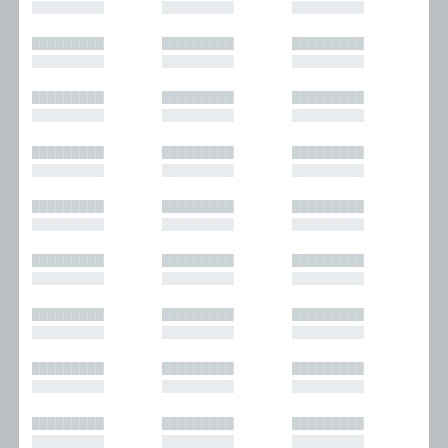
█████████
█████████
█████████
█████████
█████████
█████████
█████████
█████████
█████████
█████████
█████████
█████████
█████████
█████████
█████████
█████████
█████████
█████████
█████████
█████████
█████████
█████████
█████████
█████████
█████████
█████████
█████████
█████████
█████████
█████████
█████████
█████████
█████████
█████████
█████████
█████████
█████████
█████████
█████████
█████████
█████████
█████████
█████████
█████████
█████████
█████████
█████████
█████████
█████████
█████████
█████████