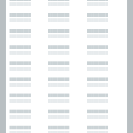
█████████
█████████
█████████
█████████
█████████
█████████
█████████
█████████
█████████
█████████
█████████
█████████
█████████
█████████
█████████
█████████
█████████
█████████
█████████
█████████
█████████
█████████
█████████
█████████
█████████
█████████
█████████
█████████
█████████
█████████
█████████
█████████
█████████
█████████
█████████
█████████
█████████
█████████
█████████
█████████
█████████
█████████
█████████
█████████
█████████
█████████
█████████
█████████
█████████
█████████
█████████