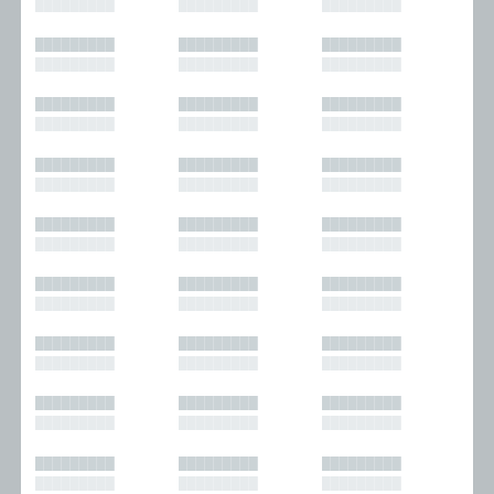
█████████
█████████
█████████
█████████
█████████
█████████
█████████
█████████
█████████
█████████
█████████
█████████
█████████
█████████
█████████
█████████
█████████
█████████
█████████
█████████
█████████
█████████
█████████
█████████
█████████
█████████
█████████
█████████
█████████
█████████
█████████
█████████
█████████
█████████
█████████
█████████
█████████
█████████
█████████
█████████
█████████
█████████
█████████
█████████
█████████
█████████
█████████
█████████
█████████
█████████
█████████