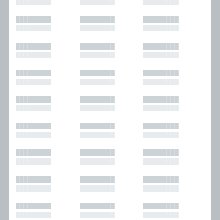
█████████
█████████
█████████
█████████
█████████
█████████
█████████
█████████
█████████
█████████
█████████
█████████
█████████
█████████
█████████
█████████
█████████
█████████
█████████
█████████
█████████
█████████
█████████
█████████
█████████
█████████
█████████
█████████
█████████
█████████
█████████
█████████
█████████
█████████
█████████
█████████
█████████
█████████
█████████
█████████
█████████
█████████
█████████
█████████
█████████
█████████
█████████
█████████
█████████
█████████
█████████