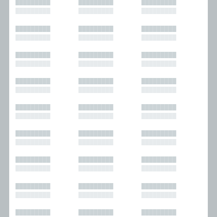
█████████
█████████
█████████
█████████
█████████
█████████
█████████
█████████
█████████
█████████
█████████
█████████
█████████
█████████
█████████
█████████
█████████
█████████
█████████
█████████
█████████
█████████
█████████
█████████
█████████
█████████
█████████
█████████
█████████
█████████
█████████
█████████
█████████
█████████
█████████
█████████
█████████
█████████
█████████
█████████
█████████
█████████
█████████
█████████
█████████
█████████
█████████
█████████
█████████
█████████
█████████