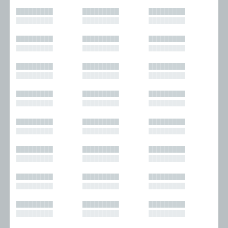
█████████
█████████
█████████
█████████
█████████
█████████
█████████
█████████
█████████
█████████
█████████
█████████
█████████
█████████
█████████
█████████
█████████
█████████
█████████
█████████
█████████
█████████
█████████
█████████
█████████
█████████
█████████
█████████
█████████
█████████
█████████
█████████
█████████
█████████
█████████
█████████
█████████
█████████
█████████
█████████
█████████
█████████
█████████
█████████
█████████
█████████
█████████
█████████