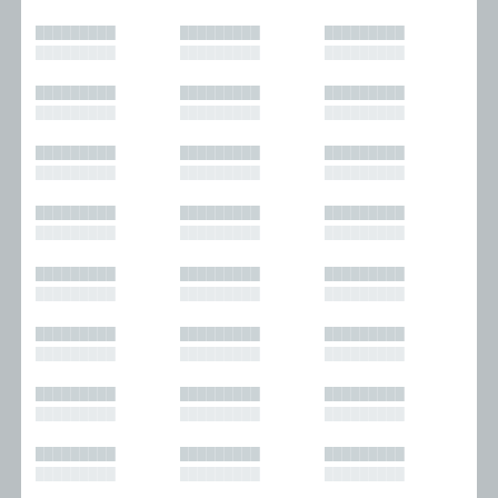
█████████
█████████
█████████
█████████
█████████
█████████
█████████
█████████
█████████
█████████
█████████
█████████
█████████
█████████
█████████
█████████
█████████
█████████
█████████
█████████
█████████
█████████
█████████
█████████
█████████
█████████
█████████
█████████
█████████
█████████
█████████
█████████
█████████
█████████
█████████
█████████
█████████
█████████
█████████
█████████
█████████
█████████
█████████
█████████
█████████
█████████
█████████
█████████