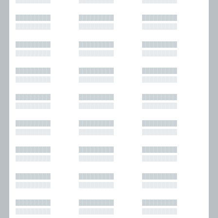
█████████
█████████
█████████
█████████
█████████
█████████
█████████
█████████
█████████
█████████
█████████
█████████
█████████
█████████
█████████
█████████
█████████
█████████
█████████
█████████
█████████
█████████
█████████
█████████
█████████
█████████
█████████
█████████
█████████
█████████
█████████
█████████
█████████
█████████
█████████
█████████
█████████
█████████
█████████
█████████
█████████
█████████
█████████
█████████
█████████
█████████
█████████
█████████
█████████
█████████
█████████