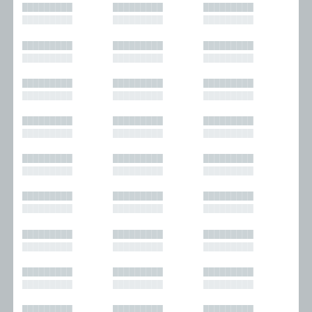
█████████
█████████
█████████
█████████
█████████
█████████
█████████
█████████
█████████
█████████
█████████
█████████
█████████
█████████
█████████
█████████
█████████
█████████
█████████
█████████
█████████
█████████
█████████
█████████
█████████
█████████
█████████
█████████
█████████
█████████
█████████
█████████
█████████
█████████
█████████
█████████
█████████
█████████
█████████
█████████
█████████
█████████
█████████
█████████
█████████
█████████
█████████
█████████
█████████
█████████
█████████