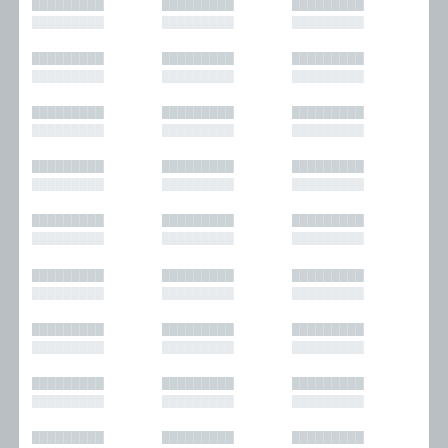
█████████
█████████
█████████
█████████
█████████
█████████
█████████
█████████
█████████
█████████
█████████
█████████
█████████
█████████
█████████
█████████
█████████
█████████
█████████
█████████
█████████
█████████
█████████
█████████
█████████
█████████
█████████
█████████
█████████
█████████
█████████
█████████
█████████
█████████
█████████
█████████
█████████
█████████
█████████
█████████
█████████
█████████
█████████
█████████
█████████
█████████
█████████
█████████
█████████
█████████
█████████