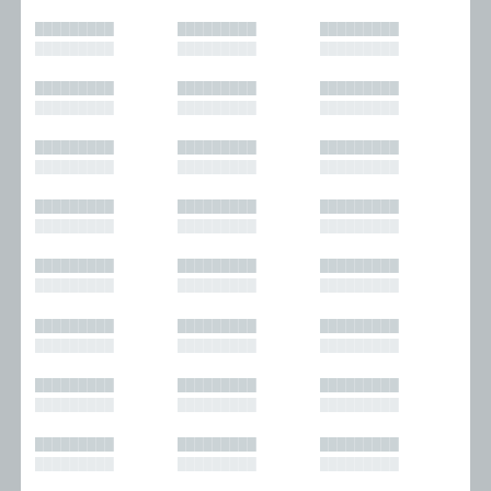
█████████
█████████
█████████
█████████
█████████
█████████
█████████
█████████
█████████
█████████
█████████
█████████
█████████
█████████
█████████
█████████
█████████
█████████
█████████
█████████
█████████
█████████
█████████
█████████
█████████
█████████
█████████
█████████
█████████
█████████
█████████
█████████
█████████
█████████
█████████
█████████
█████████
█████████
█████████
█████████
█████████
█████████
█████████
█████████
█████████
█████████
█████████
█████████