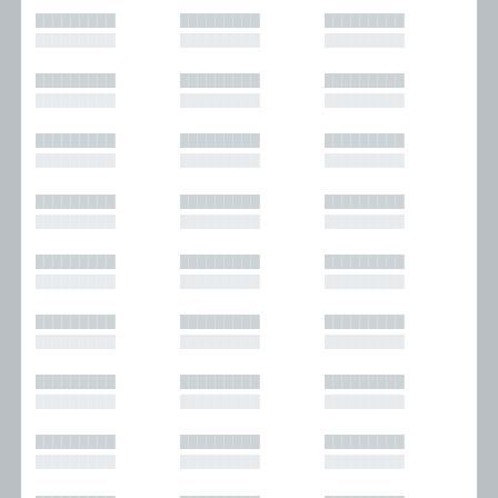
█████████
█████████
█████████
█████████
█████████
█████████
█████████
█████████
█████████
█████████
█████████
█████████
█████████
█████████
█████████
█████████
█████████
█████████
█████████
█████████
█████████
█████████
█████████
█████████
█████████
█████████
█████████
█████████
█████████
█████████
█████████
█████████
█████████
█████████
█████████
█████████
█████████
█████████
█████████
█████████
█████████
█████████
█████████
█████████
█████████
█████████
█████████
█████████