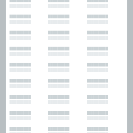
█████████
█████████
█████████
█████████
█████████
█████████
█████████
█████████
█████████
█████████
█████████
█████████
█████████
█████████
█████████
█████████
█████████
█████████
█████████
█████████
█████████
█████████
█████████
█████████
█████████
█████████
█████████
█████████
█████████
█████████
█████████
█████████
█████████
█████████
█████████
█████████
█████████
█████████
█████████
█████████
█████████
█████████
█████████
█████████
█████████
█████████
█████████
█████████
█████████
█████████
█████████