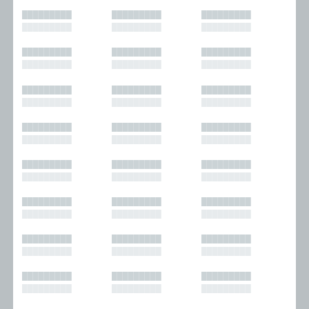
█████████
█████████
█████████
█████████
█████████
█████████
█████████
█████████
█████████
█████████
█████████
█████████
█████████
█████████
█████████
█████████
█████████
█████████
█████████
█████████
█████████
█████████
█████████
█████████
█████████
█████████
█████████
█████████
█████████
█████████
█████████
█████████
█████████
█████████
█████████
█████████
█████████
█████████
█████████
█████████
█████████
█████████
█████████
█████████
█████████
█████████
█████████
█████████