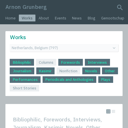
Arnon Grunberg
search query
Home
Works
About
Events
News
Blog
Genootschap
Works
Bibliophilic
Columns
Forewords
Interviews
Journalism
Kasimir
Nonfiction
Novels
Other
Performances
Periodicals and Anthologies
Plays
Short Stories
Bibliophilic, Forewords, Interviews,
Journalism, Kasimir, Novels, Other,