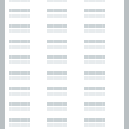
█████████
█████████
█████████
█████████
█████████
█████████
█████████
█████████
█████████
█████████
█████████
█████████
█████████
█████████
█████████
█████████
█████████
█████████
█████████
█████████
█████████
█████████
█████████
█████████
█████████
█████████
█████████
█████████
█████████
█████████
█████████
█████████
█████████
█████████
█████████
█████████
█████████
█████████
█████████
█████████
█████████
█████████
█████████
█████████
█████████
█████████
█████████
█████████