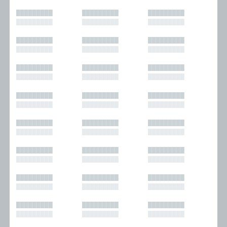
█████████
█████████
█████████
█████████
█████████
█████████
█████████
█████████
█████████
█████████
█████████
█████████
█████████
█████████
█████████
█████████
█████████
█████████
█████████
█████████
█████████
█████████
█████████
█████████
█████████
█████████
█████████
█████████
█████████
█████████
█████████
█████████
█████████
█████████
█████████
█████████
█████████
█████████
█████████
█████████
█████████
█████████
█████████
█████████
█████████
█████████
█████████
█████████