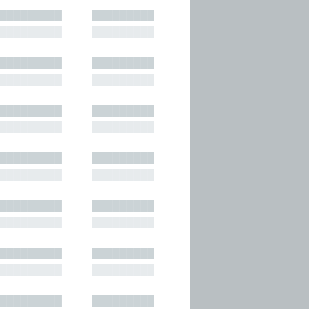
█████████
█████████
█████████
█████████
█████████
█████████
█████████
█████████
█████████
█████████
█████████
█████████
█████████
█████████
█████████
█████████
█████████
█████████
█████████
█████████
█████████
█████████
█████████
█████████
█████████
█████████