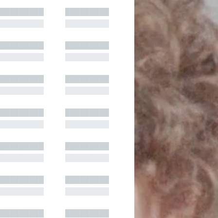
█████████
█████████
█████████
█████████
█████████
█████████
█████████
█████████
█████████
█████████
█████████
█████████
█████████
█████████
█████████
█████████
█████████
█████████
█████████
█████████
█████████
█████████
█████████
█████████
█████████
█████████