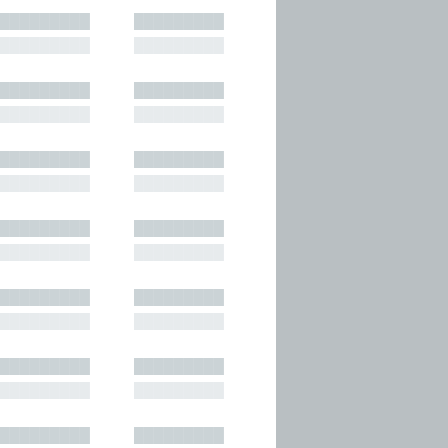
█████████
█████████
█████████
█████████
█████████
█████████
█████████
█████████
█████████
█████████
█████████
█████████
█████████
█████████
█████████
█████████
█████████
█████████
█████████
█████████
█████████
█████████
█████████
█████████
█████████
█████████