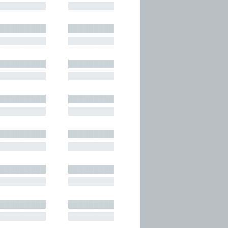
█████████
█████████
█████████
█████████
█████████
█████████
█████████
█████████
█████████
█████████
█████████
█████████
█████████
█████████
█████████
█████████
█████████
█████████
█████████
█████████
█████████
█████████
█████████
█████████
█████████
█████████