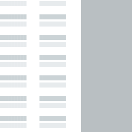
█████████
█████████
█████████
█████████
█████████
█████████
█████████
█████████
█████████
█████████
█████████
█████████
█████████
█████████
█████████
█████████
█████████
█████████
█████████
█████████
█████████
█████████
█████████
█████████
█████████
█████████