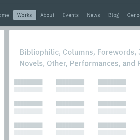
ome
Works
About
Events
News
Blog
Geno
Bibliophilic, Columns, Forewords, 
Novels, Other, Performances, and 
All
Nonfic
█████████
█████████
█████████
Bibliophilic
Novel
█████████
█████████
█████████
Columns
Other
Forewords
Perfo
█████████
█████████
█████████
Interviews
Period
█████████
█████████
█████████
Journalism
Plays
Kasimir
Short 
█████████
█████████
█████████
█████████
█████████
█████████