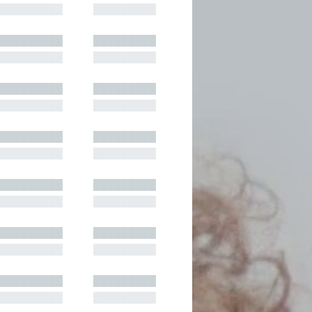
█████████
█████████
█████████
█████████
█████████
█████████
█████████
█████████
█████████
█████████
█████████
█████████
█████████
█████████
█████████
█████████
█████████
█████████
█████████
█████████
█████████
█████████
█████████
█████████
█████████
█████████