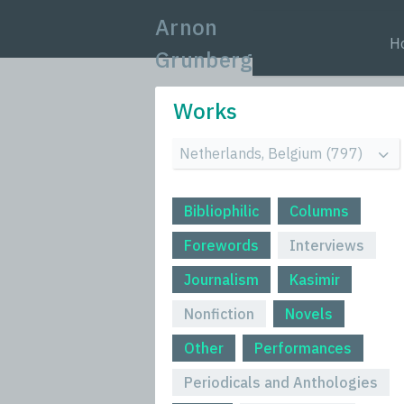
Arnon
H
Grunberg
Works
Bibliophilic
Columns
Forewords
Interviews
Journalism
Kasimir
Nonfiction
Novels
Other
Performances
Periodicals and Anthologies