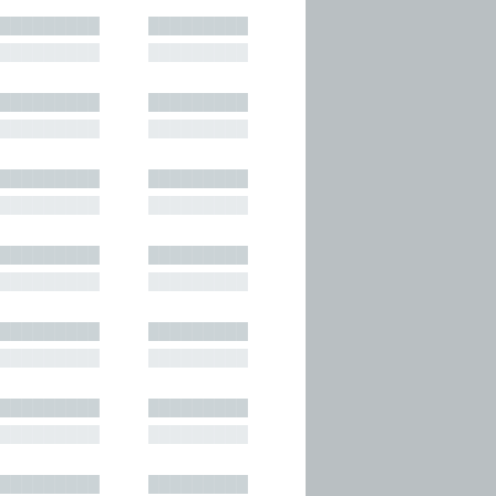
█████████
█████████
█████████
█████████
█████████
█████████
█████████
█████████
█████████
█████████
█████████
█████████
█████████
█████████
█████████
█████████
█████████
█████████
█████████
█████████
█████████
█████████
█████████
█████████
█████████
█████████