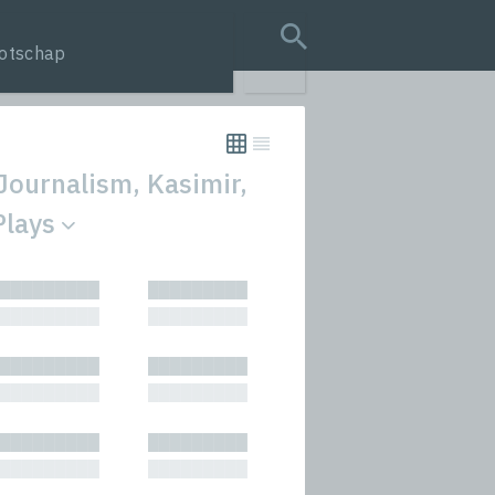
otschap
search query
Journalism, Kasimir,
Plays
tion
█████████
█████████
s
█████████
█████████
rmances
█████████
█████████
icals and Anthologies
█████████
█████████
Stories
█████████
█████████
█████████
█████████