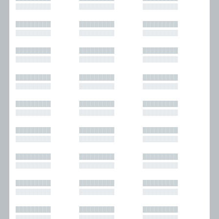
█████████
█████████
█████████
█████████
█████████
█████████
█████████
█████████
█████████
█████████
█████████
█████████
█████████
█████████
█████████
█████████
█████████
█████████
█████████
█████████
█████████
█████████
█████████
█████████
█████████
█████████
█████████
█████████
█████████
█████████
█████████
█████████
█████████
█████████
█████████
█████████
█████████
█████████
█████████
█████████
█████████
█████████
█████████
█████████
█████████
█████████
█████████
█████████
█████████
█████████
█████████