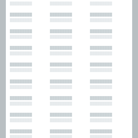
█████████
█████████
█████████
█████████
█████████
█████████
█████████
█████████
█████████
█████████
█████████
█████████
█████████
█████████
█████████
█████████
█████████
█████████
█████████
█████████
█████████
█████████
█████████
█████████
█████████
█████████
█████████
█████████
█████████
█████████
█████████
█████████
█████████
█████████
█████████
█████████
█████████
█████████
█████████
█████████
█████████
█████████
█████████
█████████
█████████
█████████
█████████
█████████
█████████
█████████
█████████