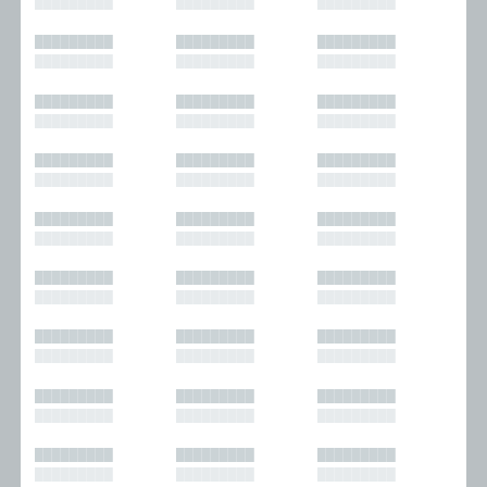
█████████
█████████
█████████
█████████
█████████
█████████
█████████
█████████
█████████
█████████
█████████
█████████
█████████
█████████
█████████
█████████
█████████
█████████
█████████
█████████
█████████
█████████
█████████
█████████
█████████
█████████
█████████
█████████
█████████
█████████
█████████
█████████
█████████
█████████
█████████
█████████
█████████
█████████
█████████
█████████
█████████
█████████
█████████
█████████
█████████
█████████
█████████
█████████
█████████
█████████
█████████