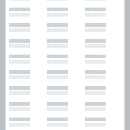
█████████
█████████
█████████
█████████
█████████
█████████
█████████
█████████
█████████
█████████
█████████
█████████
█████████
█████████
█████████
█████████
█████████
█████████
█████████
█████████
█████████
█████████
█████████
█████████
█████████
█████████
█████████
█████████
█████████
█████████
█████████
█████████
█████████
█████████
█████████
█████████
█████████
█████████
█████████
█████████
█████████
█████████
█████████
█████████
█████████
█████████
█████████
█████████