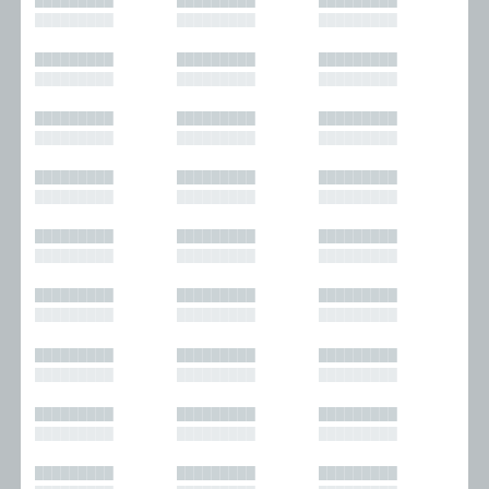
█████████
█████████
█████████
█████████
█████████
█████████
█████████
█████████
█████████
█████████
█████████
█████████
█████████
█████████
█████████
█████████
█████████
█████████
█████████
█████████
█████████
█████████
█████████
█████████
█████████
█████████
█████████
█████████
█████████
█████████
█████████
█████████
█████████
█████████
█████████
█████████
█████████
█████████
█████████
█████████
█████████
█████████
█████████
█████████
█████████
█████████
█████████
█████████