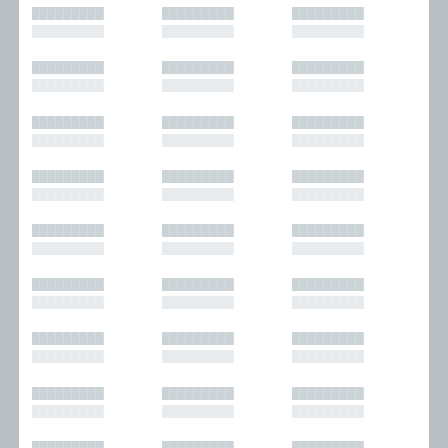
█████████
█████████
█████████
█████████
█████████
█████████
█████████
█████████
█████████
█████████
█████████
█████████
█████████
█████████
█████████
█████████
█████████
█████████
█████████
█████████
█████████
█████████
█████████
█████████
█████████
█████████
█████████
█████████
█████████
█████████
█████████
█████████
█████████
█████████
█████████
█████████
█████████
█████████
█████████
█████████
█████████
█████████
█████████
█████████
█████████
█████████
█████████
█████████
█████████
█████████
█████████