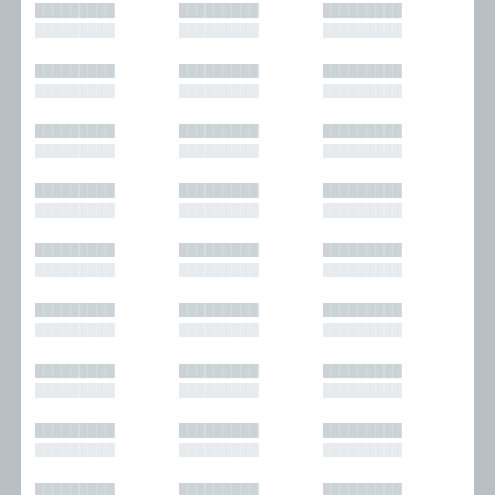
█████████
█████████
█████████
█████████
█████████
█████████
█████████
█████████
█████████
█████████
█████████
█████████
█████████
█████████
█████████
█████████
█████████
█████████
█████████
█████████
█████████
█████████
█████████
█████████
█████████
█████████
█████████
█████████
█████████
█████████
█████████
█████████
█████████
█████████
█████████
█████████
█████████
█████████
█████████
█████████
█████████
█████████
█████████
█████████
█████████
█████████
█████████
█████████
█████████
█████████
█████████