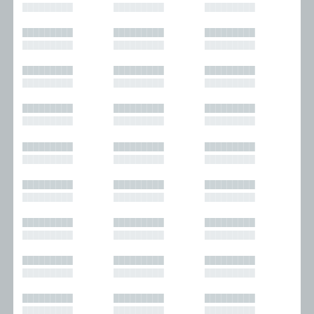
█████████
█████████
█████████
█████████
█████████
█████████
█████████
█████████
█████████
█████████
█████████
█████████
█████████
█████████
█████████
█████████
█████████
█████████
█████████
█████████
█████████
█████████
█████████
█████████
█████████
█████████
█████████
█████████
█████████
█████████
█████████
█████████
█████████
█████████
█████████
█████████
█████████
█████████
█████████
█████████
█████████
█████████
█████████
█████████
█████████
█████████
█████████
█████████
█████████
█████████
█████████