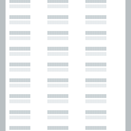
█████████
█████████
█████████
█████████
█████████
█████████
█████████
█████████
█████████
█████████
█████████
█████████
█████████
█████████
█████████
█████████
█████████
█████████
█████████
█████████
█████████
█████████
█████████
█████████
█████████
█████████
█████████
█████████
█████████
█████████
█████████
█████████
█████████
█████████
█████████
█████████
█████████
█████████
█████████
█████████
█████████
█████████
█████████
█████████
█████████
█████████
█████████
█████████
█████████
█████████
█████████