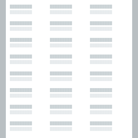
█████████
█████████
█████████
█████████
█████████
█████████
█████████
█████████
█████████
█████████
█████████
█████████
█████████
█████████
█████████
█████████
█████████
█████████
█████████
█████████
█████████
█████████
█████████
█████████
█████████
█████████
█████████
█████████
█████████
█████████
█████████
█████████
█████████
█████████
█████████
█████████
█████████
█████████
█████████
█████████
█████████
█████████
█████████
█████████
█████████
█████████
█████████
█████████