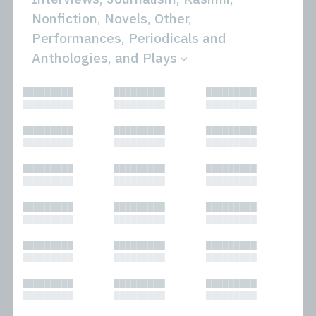
Nonfiction, Novels, Other,
Performances, Periodicals and
Anthologies, and Plays
All
Novels
█████████
█████████
█████████
Bibliophilic
Other
█████████
█████████
█████████
Columns
Performances
Forewords
Periodicals and
█████████
█████████
█████████
Interviews
Anthologies
█████████
█████████
█████████
Journalism
Plays
Kasimir
Short Stories
█████████
█████████
█████████
Nonfiction
█████████
█████████
█████████
█████████
█████████
█████████
█████████
█████████
█████████
█████████
█████████
█████████
█████████
█████████
█████████
█████████
█████████
█████████
█████████
█████████
█████████