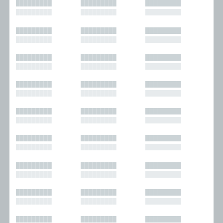
█████████
█████████
█████████
█████████
█████████
█████████
█████████
█████████
█████████
█████████
█████████
█████████
█████████
█████████
█████████
█████████
█████████
█████████
█████████
█████████
█████████
█████████
█████████
█████████
█████████
█████████
█████████
█████████
█████████
█████████
█████████
█████████
█████████
█████████
█████████
█████████
█████████
█████████
█████████
█████████
█████████
█████████
█████████
█████████
█████████
█████████
█████████
█████████
█████████
█████████
█████████