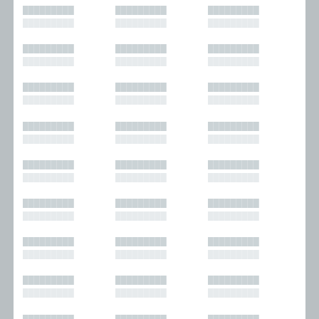
█████████
█████████
█████████
█████████
█████████
█████████
█████████
█████████
█████████
█████████
█████████
█████████
█████████
█████████
█████████
█████████
█████████
█████████
█████████
█████████
█████████
█████████
█████████
█████████
█████████
█████████
█████████
█████████
█████████
█████████
█████████
█████████
█████████
█████████
█████████
█████████
█████████
█████████
█████████
█████████
█████████
█████████
█████████
█████████
█████████
█████████
█████████
█████████
█████████
█████████
█████████