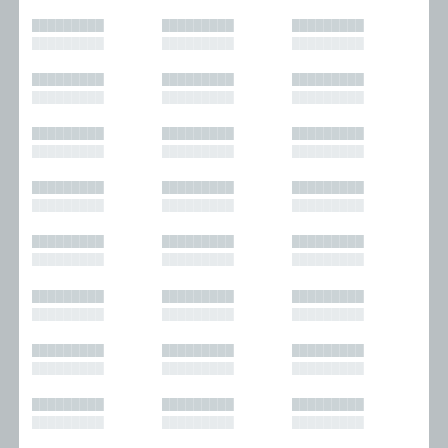
█████████
█████████
█████████
█████████
█████████
█████████
█████████
█████████
█████████
█████████
█████████
█████████
█████████
█████████
█████████
█████████
█████████
█████████
█████████
█████████
█████████
█████████
█████████
█████████
█████████
█████████
█████████
█████████
█████████
█████████
█████████
█████████
█████████
█████████
█████████
█████████
█████████
█████████
█████████
█████████
█████████
█████████
█████████
█████████
█████████
█████████
█████████
█████████