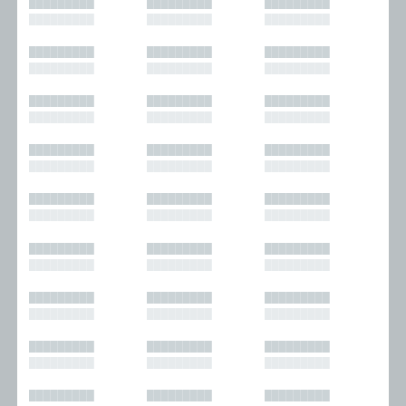
█████████
█████████
█████████
█████████
█████████
█████████
█████████
█████████
█████████
█████████
█████████
█████████
█████████
█████████
█████████
█████████
█████████
█████████
█████████
█████████
█████████
█████████
█████████
█████████
█████████
█████████
█████████
█████████
█████████
█████████
█████████
█████████
█████████
█████████
█████████
█████████
█████████
█████████
█████████
█████████
█████████
█████████
█████████
█████████
█████████
█████████
█████████
█████████
█████████
█████████
█████████