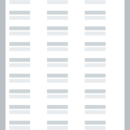
█████████
█████████
█████████
█████████
█████████
█████████
█████████
█████████
█████████
█████████
█████████
█████████
█████████
█████████
█████████
█████████
█████████
█████████
█████████
█████████
█████████
█████████
█████████
█████████
█████████
█████████
█████████
█████████
█████████
█████████
█████████
█████████
█████████
█████████
█████████
█████████
█████████
█████████
█████████
█████████
█████████
█████████
█████████
█████████
█████████
█████████
█████████
█████████
█████████
█████████
█████████