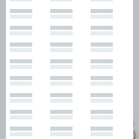
█████████
█████████
█████████
█████████
█████████
█████████
█████████
█████████
█████████
█████████
█████████
█████████
█████████
█████████
█████████
█████████
█████████
█████████
█████████
█████████
█████████
█████████
█████████
█████████
█████████
█████████
█████████
█████████
█████████
█████████
█████████
█████████
█████████
█████████
█████████
█████████
█████████
█████████
█████████
█████████
█████████
█████████
█████████
█████████
█████████
█████████
█████████
█████████