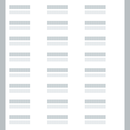
█████████
█████████
█████████
█████████
█████████
█████████
█████████
█████████
█████████
█████████
█████████
█████████
█████████
█████████
█████████
█████████
█████████
█████████
█████████
█████████
█████████
█████████
█████████
█████████
█████████
█████████
█████████
█████████
█████████
█████████
█████████
█████████
█████████
█████████
█████████
█████████
█████████
█████████
█████████
█████████
█████████
█████████
█████████
█████████
█████████
█████████
█████████
█████████