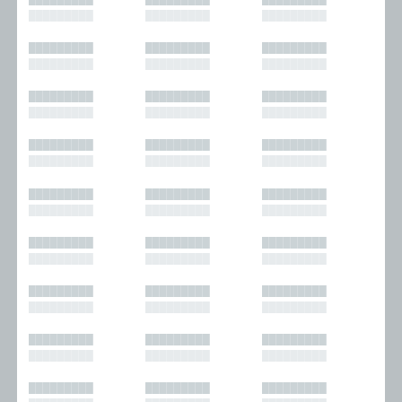
█████████
█████████
█████████
█████████
█████████
█████████
█████████
█████████
█████████
█████████
█████████
█████████
█████████
█████████
█████████
█████████
█████████
█████████
█████████
█████████
█████████
█████████
█████████
█████████
█████████
█████████
█████████
█████████
█████████
█████████
█████████
█████████
█████████
█████████
█████████
█████████
█████████
█████████
█████████
█████████
█████████
█████████
█████████
█████████
█████████
█████████
█████████
█████████