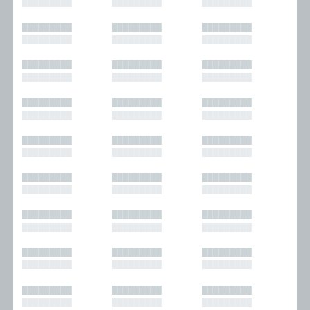
█████████
█████████
█████████
█████████
█████████
█████████
█████████
█████████
█████████
█████████
█████████
█████████
█████████
█████████
█████████
█████████
█████████
█████████
█████████
█████████
█████████
█████████
█████████
█████████
█████████
█████████
█████████
█████████
█████████
█████████
█████████
█████████
█████████
█████████
█████████
█████████
█████████
█████████
█████████
█████████
█████████
█████████
█████████
█████████
█████████
█████████
█████████
█████████
█████████
█████████
█████████