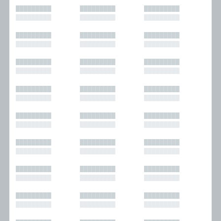
█████████
█████████
█████████
█████████
█████████
█████████
█████████
█████████
█████████
█████████
█████████
█████████
█████████
█████████
█████████
█████████
█████████
█████████
█████████
█████████
█████████
█████████
█████████
█████████
█████████
█████████
█████████
█████████
█████████
█████████
█████████
█████████
█████████
█████████
█████████
█████████
█████████
█████████
█████████
█████████
█████████
█████████
█████████
█████████
█████████
█████████
█████████
█████████