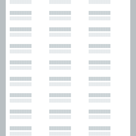
█████████
█████████
█████████
█████████
█████████
█████████
█████████
█████████
█████████
█████████
█████████
█████████
█████████
█████████
█████████
█████████
█████████
█████████
█████████
█████████
█████████
█████████
█████████
█████████
█████████
█████████
█████████
█████████
█████████
█████████
█████████
█████████
█████████
█████████
█████████
█████████
█████████
█████████
█████████
█████████
█████████
█████████
█████████
█████████
█████████
█████████
█████████
█████████
█████████
█████████
█████████