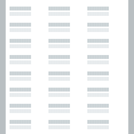
█████████
█████████
█████████
█████████
█████████
█████████
█████████
█████████
█████████
█████████
█████████
█████████
█████████
█████████
█████████
█████████
█████████
█████████
█████████
█████████
█████████
█████████
█████████
█████████
█████████
█████████
█████████
█████████
█████████
█████████
█████████
█████████
█████████
█████████
█████████
█████████
█████████
█████████
█████████
█████████
█████████
█████████
█████████
█████████
█████████
█████████
█████████
█████████