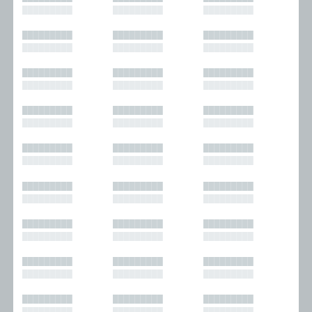
█████████
█████████
█████████
█████████
█████████
█████████
█████████
█████████
█████████
█████████
█████████
█████████
█████████
█████████
█████████
█████████
█████████
█████████
█████████
█████████
█████████
█████████
█████████
█████████
█████████
█████████
█████████
█████████
█████████
█████████
█████████
█████████
█████████
█████████
█████████
█████████
█████████
█████████
█████████
█████████
█████████
█████████
█████████
█████████
█████████
█████████
█████████
█████████
█████████
█████████
█████████