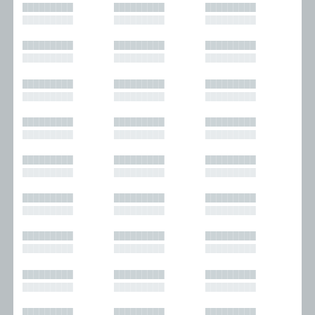
█████████
█████████
█████████
█████████
█████████
█████████
█████████
█████████
█████████
█████████
█████████
█████████
█████████
█████████
█████████
█████████
█████████
█████████
█████████
█████████
█████████
█████████
█████████
█████████
█████████
█████████
█████████
█████████
█████████
█████████
█████████
█████████
█████████
█████████
█████████
█████████
█████████
█████████
█████████
█████████
█████████
█████████
█████████
█████████
█████████
█████████
█████████
█████████
█████████
█████████
█████████