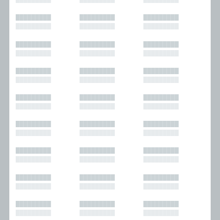
█████████
█████████
█████████
█████████
█████████
█████████
█████████
█████████
█████████
█████████
█████████
█████████
█████████
█████████
█████████
█████████
█████████
█████████
█████████
█████████
█████████
█████████
█████████
█████████
█████████
█████████
█████████
█████████
█████████
█████████
█████████
█████████
█████████
█████████
█████████
█████████
█████████
█████████
█████████
█████████
█████████
█████████
█████████
█████████
█████████
█████████
█████████
█████████