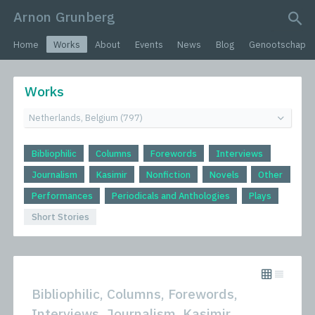
Arnon Grunberg
search query
Home
Works
About
Events
News
Blog
Genootschap
Works
Bibliophilic
Columns
Forewords
Interviews
Journalism
Kasimir
Nonfiction
Novels
Other
Performances
Periodicals and Anthologies
Plays
Short Stories
Bibliophilic, Columns, Forewords,
Interviews, Journalism, Kasimir,