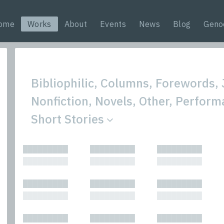
ome
Works
About
Events
News
Blog
Geno
Bibliophilic, Columns, Forewords, 
Nonfiction, Novels, Other, Perform
Short Stories
All
Nonfic
█████████
█████████
█████████
Bibliophilic
Novel
█████████
█████████
█████████
Columns
Other
Forewords
Perfo
█████████
█████████
█████████
Interviews
Period
█████████
█████████
█████████
Journalism
Plays
Kasimir
Short 
█████████
█████████
█████████