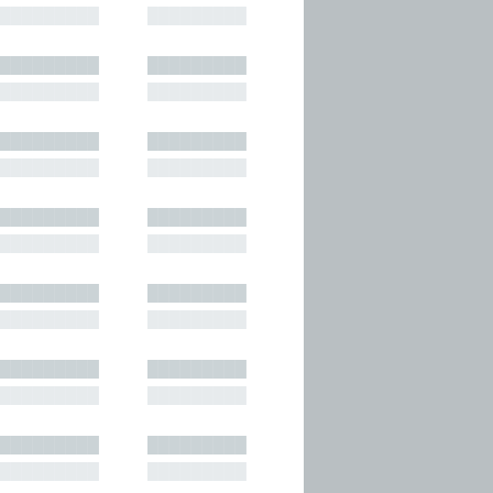
█████████
█████████
█████████
█████████
█████████
█████████
█████████
█████████
█████████
█████████
█████████
█████████
█████████
█████████
█████████
█████████
█████████
█████████
█████████
█████████
█████████
█████████
█████████
█████████
█████████
█████████