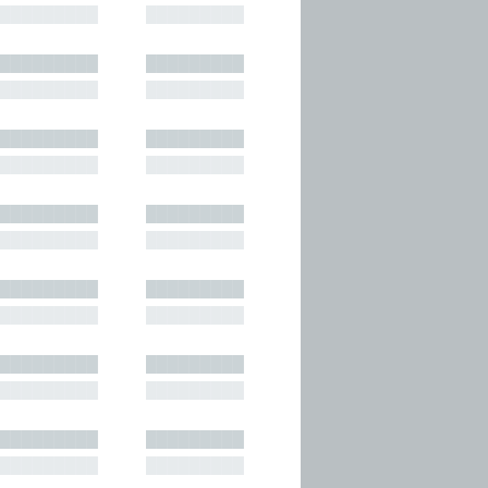
█████████
█████████
█████████
█████████
█████████
█████████
█████████
█████████
█████████
█████████
█████████
█████████
█████████
█████████
█████████
█████████
█████████
█████████
█████████
█████████
█████████
█████████
█████████
█████████
█████████
█████████