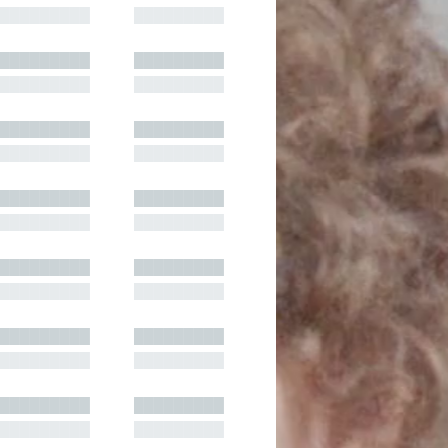
█████████
█████████
█████████
█████████
█████████
█████████
█████████
█████████
█████████
█████████
█████████
█████████
█████████
█████████
█████████
█████████
█████████
█████████
█████████
█████████
█████████
█████████
█████████
█████████
█████████
█████████