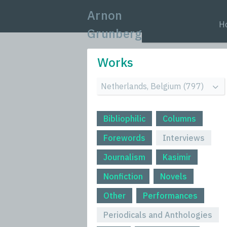
Arnon
H
Grunberg
Works
Bibliophilic
Columns
Forewords
Interviews
Journalism
Kasimir
Nonfiction
Novels
Other
Performances
Periodicals and Anthologies