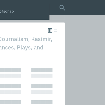
otschap
search query
Journalism, Kasimir,
ances, Plays, and
tion
█████████
█████████
s
█████████
█████████
rmances
█████████
█████████
icals and Anthologies
█████████
█████████
Stories
█████████
█████████