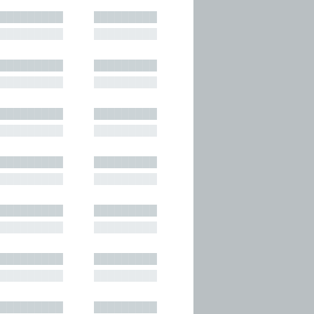
█████████
█████████
█████████
█████████
█████████
█████████
█████████
█████████
█████████
█████████
█████████
█████████
█████████
█████████
█████████
█████████
█████████
█████████
█████████
█████████
█████████
█████████
█████████
█████████
█████████
█████████