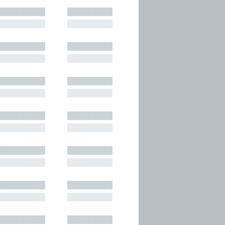
█████████
█████████
█████████
█████████
█████████
█████████
█████████
█████████
█████████
█████████
█████████
█████████
█████████
█████████
█████████
█████████
█████████
█████████
█████████
█████████
█████████
█████████
█████████
█████████
█████████
█████████