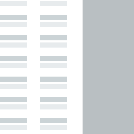
█████████
█████████
█████████
█████████
█████████
█████████
█████████
█████████
█████████
█████████
█████████
█████████
█████████
█████████
█████████
█████████
█████████
█████████
█████████
█████████
█████████
█████████
█████████
█████████
█████████
█████████