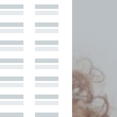
█████████
█████████
█████████
█████████
█████████
█████████
█████████
█████████
█████████
█████████
█████████
█████████
█████████
█████████
█████████
█████████
█████████
█████████
█████████
█████████
█████████
█████████
█████████
█████████
█████████
█████████