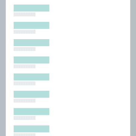
█████████
█████████
█████████
█████████
█████████
█████████
█████████
█████████
█████████
█████████
█████████
█████████
█████████
█████████
█████████
█████████