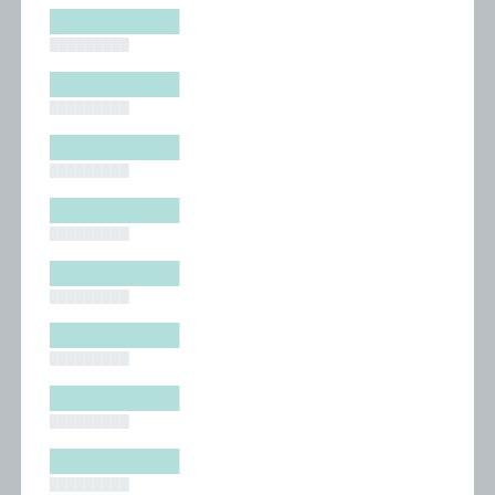
█████████
█████████
█████████
█████████
█████████
█████████
█████████
█████████
█████████
█████████
█████████
█████████
█████████
█████████
█████████
█████████