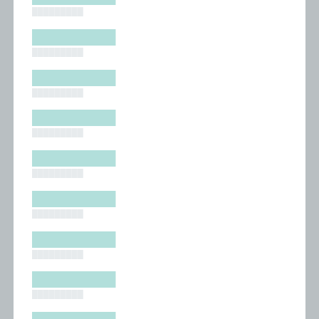
█████████
█████████
█████████
█████████
█████████
█████████
█████████
█████████
█████████
█████████
█████████
█████████
█████████
█████████
█████████
█████████