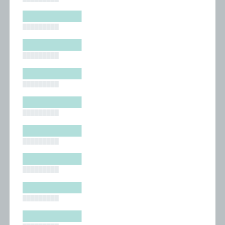
█████████
█████████
█████████
█████████
█████████
█████████
█████████
█████████
█████████
█████████
█████████
█████████
█████████
█████████
█████████