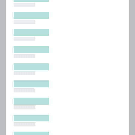
█████████
█████████
█████████
█████████
█████████
█████████
█████████
█████████
█████████
█████████
█████████
█████████
█████████
█████████
█████████
█████████