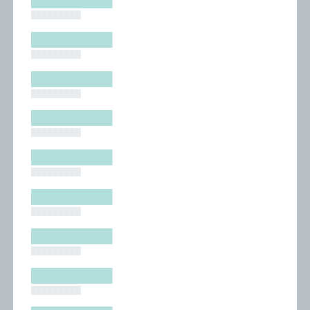
█████████
█████████
█████████
█████████
█████████
█████████
█████████
█████████
█████████
█████████
█████████
█████████
█████████
█████████
█████████