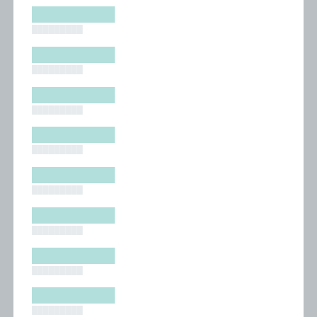
█████████
█████████
█████████
█████████
█████████
█████████
█████████
█████████
█████████
█████████
█████████
█████████
█████████
█████████
█████████
█████████