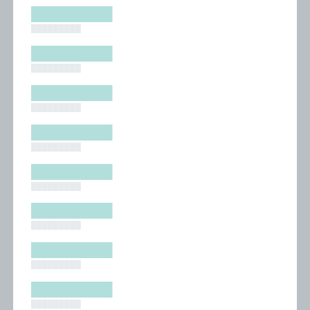
█████████
█████████
█████████
█████████
█████████
█████████
█████████
█████████
█████████
█████████
█████████
█████████
█████████
█████████
█████████
█████████