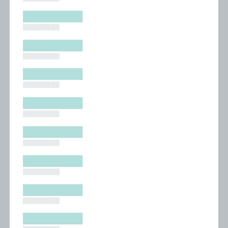
█████████
█████████
█████████
█████████
█████████
█████████
█████████
█████████
█████████
█████████
█████████
█████████
█████████
█████████
█████████