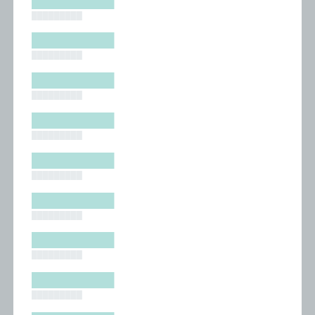
█████████
█████████
█████████
█████████
█████████
█████████
█████████
█████████
█████████
█████████
█████████
█████████
█████████
█████████
█████████