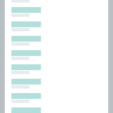
█████████
█████████
█████████
█████████
█████████
█████████
█████████
█████████
█████████
█████████
█████████
█████████
█████████
█████████
█████████
█████████