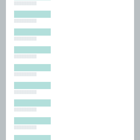
█████████
█████████
█████████
█████████
█████████
█████████
█████████
█████████
█████████
█████████
█████████
█████████
█████████
█████████
█████████
█████████