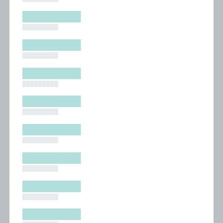
█████████
█████████
█████████
█████████
█████████
█████████
█████████
█████████
█████████
█████████
█████████
█████████
█████████
█████████
█████████