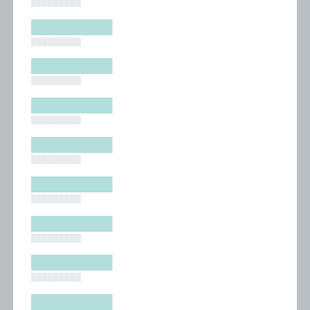
█████████
█████████
█████████
█████████
█████████
█████████
█████████
█████████
█████████
█████████
█████████
█████████
█████████
█████████
█████████
█████████