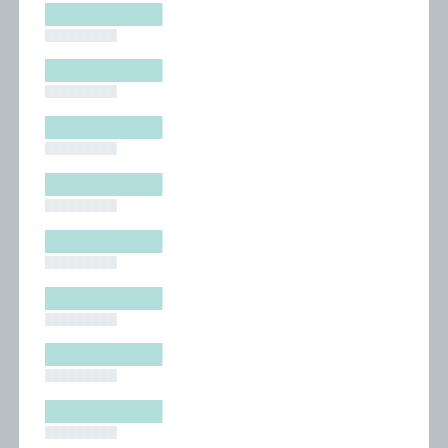
█████████
█████████
█████████
█████████
█████████
█████████
█████████
█████████
█████████
█████████
█████████
█████████
█████████
█████████
█████████
█████████