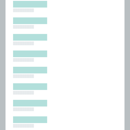
█████████
█████████
█████████
█████████
█████████
█████████
█████████
█████████
█████████
█████████
█████████
█████████
█████████
█████████
█████████
█████████