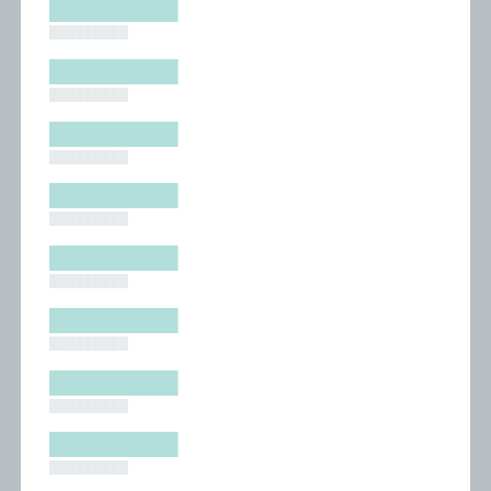
█████████
█████████
█████████
█████████
█████████
█████████
█████████
█████████
█████████
█████████
█████████
█████████
█████████
█████████
█████████
█████████