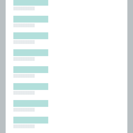
█████████
█████████
█████████
█████████
█████████
█████████
█████████
█████████
█████████
█████████
█████████
█████████
█████████
█████████
█████████
█████████