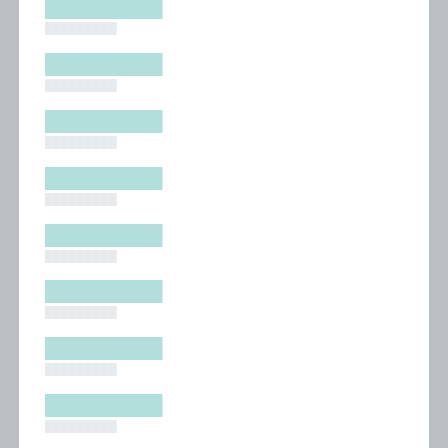
█████████
█████████
█████████
█████████
█████████
█████████
█████████
█████████
█████████
█████████
█████████
█████████
█████████
█████████
█████████
█████████