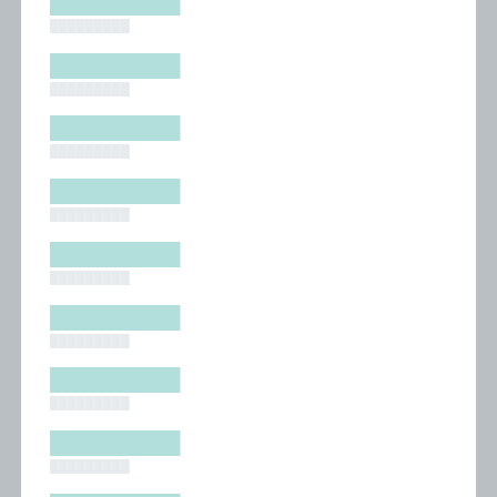
█████████
█████████
█████████
█████████
█████████
█████████
█████████
█████████
█████████
█████████
█████████
█████████
█████████
█████████
█████████
█████████