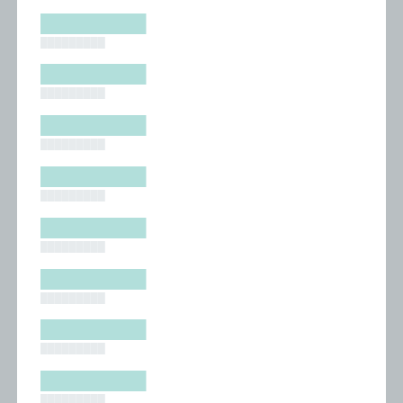
█████████
█████████
█████████
█████████
█████████
█████████
█████████
█████████
█████████
█████████
█████████
█████████
█████████
█████████
█████████
█████████