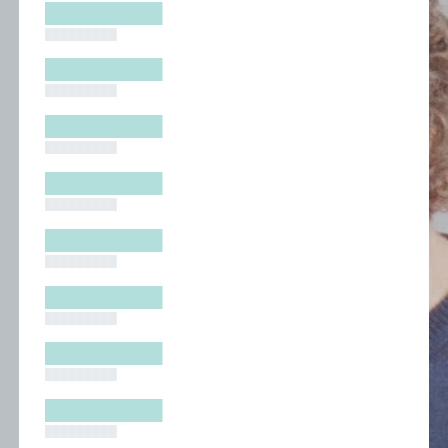
█████████
█████████
█████████
█████████
█████████
█████████
█████████
█████████
█████████
█████████
█████████
█████████
█████████
█████████
█████████
█████████