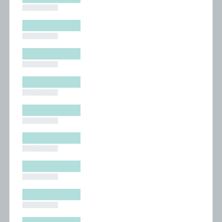
█████████
█████████
█████████
█████████
█████████
█████████
█████████
█████████
█████████
█████████
█████████
█████████
█████████
█████████
█████████
█████████