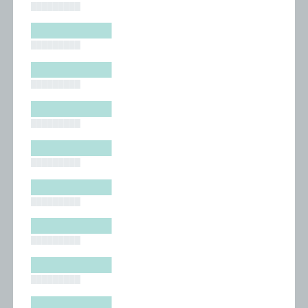
█████████
█████████
█████████
█████████
█████████
█████████
█████████
█████████
█████████
█████████
█████████
█████████
█████████
█████████
█████████
█████████