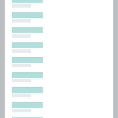
█████████
█████████
█████████
█████████
█████████
█████████
█████████
█████████
█████████
█████████
█████████
█████████
█████████
█████████
█████████