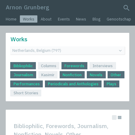
Arnon Grunberg
search query
Home
Works
About
Events
News
Blog
Genootschap
Works
Bibliophilic
Columns
Forewords
Interviews
Journalism
Kasimir
Nonfiction
Novels
Other
Performances
Periodicals and Anthologies
Plays
Short Stories
Bibliophilic, Forewords, Journalism,
Nonfiction, Novels, Other,