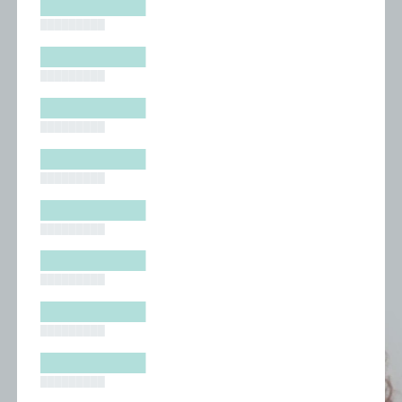
█████████
█████████
█████████
█████████
█████████
█████████
█████████
█████████
█████████
█████████
█████████
█████████
█████████
█████████
█████████
█████████