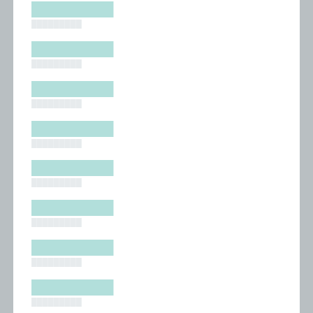
█████████
█████████
█████████
█████████
█████████
█████████
█████████
█████████
█████████
█████████
█████████
█████████
█████████
█████████
█████████
█████████