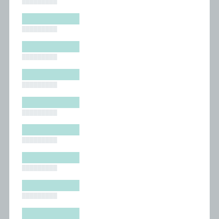
█████████
█████████
█████████
█████████
█████████
█████████
█████████
█████████
█████████
█████████
█████████
█████████
█████████
█████████
█████████
█████████