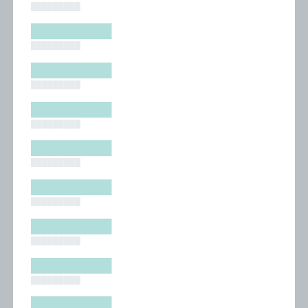
█████████
█████████
█████████
█████████
█████████
█████████
█████████
█████████
█████████
█████████
█████████
█████████
█████████
█████████
█████████
█████████