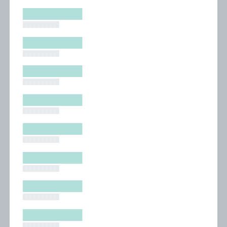
█████████
█████████
█████████
█████████
█████████
█████████
█████████
█████████
█████████
█████████
█████████
█████████
█████████
█████████
█████████
█████████