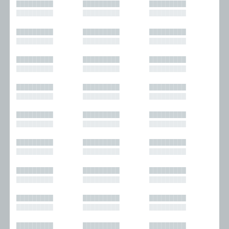
█████████
█████████
█████████
█████████
█████████
█████████
█████████
█████████
█████████
█████████
█████████
█████████
█████████
█████████
█████████
█████████
█████████
█████████
█████████
█████████
█████████
█████████
█████████
█████████
█████████
█████████
█████████
█████████
█████████
█████████
█████████
█████████
█████████
█████████
█████████
█████████
█████████
█████████
█████████
█████████
█████████
█████████
█████████
█████████
█████████
█████████
█████████
█████████
█████████
█████████
█████████