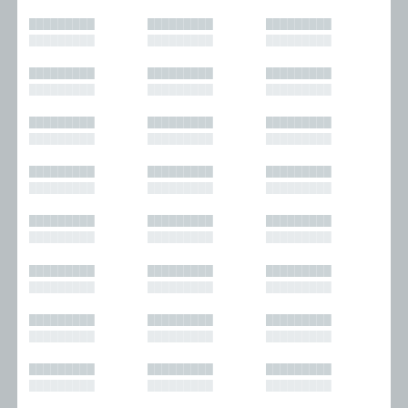
█████████
█████████
█████████
█████████
█████████
█████████
█████████
█████████
█████████
█████████
█████████
█████████
█████████
█████████
█████████
█████████
█████████
█████████
█████████
█████████
█████████
█████████
█████████
█████████
█████████
█████████
█████████
█████████
█████████
█████████
█████████
█████████
█████████
█████████
█████████
█████████
█████████
█████████
█████████
█████████
█████████
█████████
█████████
█████████
█████████
█████████
█████████
█████████