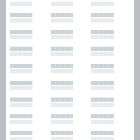
█████████
█████████
█████████
█████████
█████████
█████████
█████████
█████████
█████████
█████████
█████████
█████████
█████████
█████████
█████████
█████████
█████████
█████████
█████████
█████████
█████████
█████████
█████████
█████████
█████████
█████████
█████████
█████████
█████████
█████████
█████████
█████████
█████████
█████████
█████████
█████████
█████████
█████████
█████████
█████████
█████████
█████████
█████████
█████████
█████████
█████████
█████████
█████████
█████████
█████████
█████████