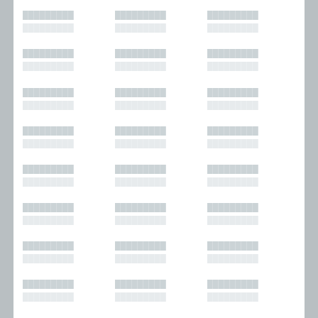
█████████
█████████
█████████
█████████
█████████
█████████
█████████
█████████
█████████
█████████
█████████
█████████
█████████
█████████
█████████
█████████
█████████
█████████
█████████
█████████
█████████
█████████
█████████
█████████
█████████
█████████
█████████
█████████
█████████
█████████
█████████
█████████
█████████
█████████
█████████
█████████
█████████
█████████
█████████
█████████
█████████
█████████
█████████
█████████
█████████
█████████
█████████
█████████