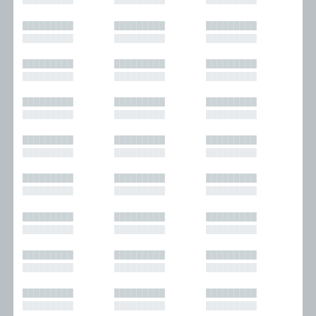
█████████
█████████
█████████
█████████
█████████
█████████
█████████
█████████
█████████
█████████
█████████
█████████
█████████
█████████
█████████
█████████
█████████
█████████
█████████
█████████
█████████
█████████
█████████
█████████
█████████
█████████
█████████
█████████
█████████
█████████
█████████
█████████
█████████
█████████
█████████
█████████
█████████
█████████
█████████
█████████
█████████
█████████
█████████
█████████
█████████
█████████
█████████
█████████