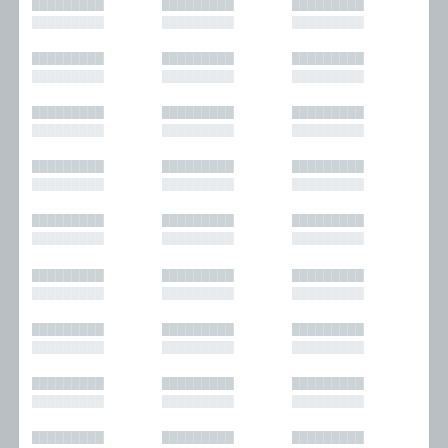
█████████
█████████
█████████
█████████
█████████
█████████
█████████
█████████
█████████
█████████
█████████
█████████
█████████
█████████
█████████
█████████
█████████
█████████
█████████
█████████
█████████
█████████
█████████
█████████
█████████
█████████
█████████
█████████
█████████
█████████
█████████
█████████
█████████
█████████
█████████
█████████
█████████
█████████
█████████
█████████
█████████
█████████
█████████
█████████
█████████
█████████
█████████
█████████
█████████
█████████
█████████