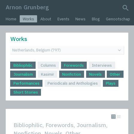
Arnon Grunberg
search query
Home
Works
About
Events
News
Blog
Genootschap
Works
Bibliophilic
Columns
Forewords
Interviews
Journalism
Kasimir
Nonfiction
Novels
Other
Performances
Periodicals and Anthologies
Plays
Short Stories
Bibliophilic, Forewords, Journalism,
Nonfiction, Novels, Other,