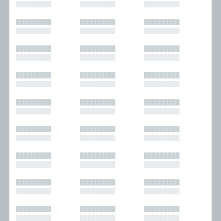
█████████
█████████
█████████
█████████
█████████
█████████
█████████
█████████
█████████
█████████
█████████
█████████
█████████
█████████
█████████
█████████
█████████
█████████
█████████
█████████
█████████
█████████
█████████
█████████
█████████
█████████
█████████
█████████
█████████
█████████
█████████
█████████
█████████
█████████
█████████
█████████
█████████
█████████
█████████
█████████
█████████
█████████
█████████
█████████
█████████
█████████
█████████
█████████
█████████
█████████
█████████