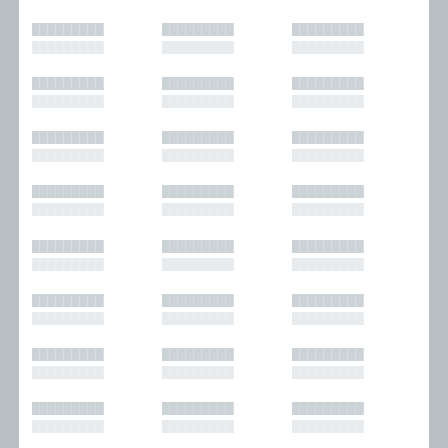
█████████
█████████
█████████
█████████
█████████
█████████
█████████
█████████
█████████
█████████
█████████
█████████
█████████
█████████
█████████
█████████
█████████
█████████
█████████
█████████
█████████
█████████
█████████
█████████
█████████
█████████
█████████
█████████
█████████
█████████
█████████
█████████
█████████
█████████
█████████
█████████
█████████
█████████
█████████
█████████
█████████
█████████
█████████
█████████
█████████
█████████
█████████
█████████