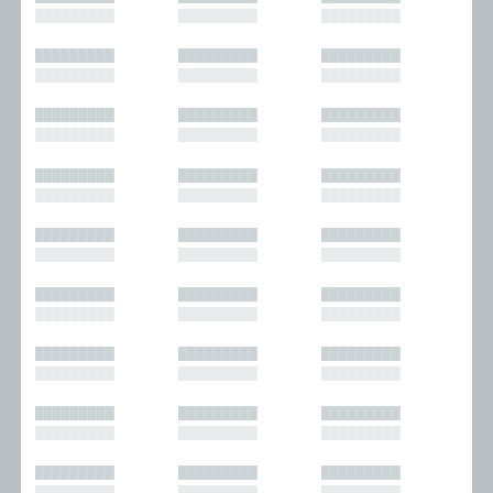
█████████
█████████
█████████
█████████
█████████
█████████
█████████
█████████
█████████
█████████
█████████
█████████
█████████
█████████
█████████
█████████
█████████
█████████
█████████
█████████
█████████
█████████
█████████
█████████
█████████
█████████
█████████
█████████
█████████
█████████
█████████
█████████
█████████
█████████
█████████
█████████
█████████
█████████
█████████
█████████
█████████
█████████
█████████
█████████
█████████
█████████
█████████
█████████
█████████
█████████
█████████