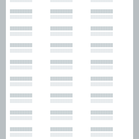
█████████
█████████
█████████
█████████
█████████
█████████
█████████
█████████
█████████
█████████
█████████
█████████
█████████
█████████
█████████
█████████
█████████
█████████
█████████
█████████
█████████
█████████
█████████
█████████
█████████
█████████
█████████
█████████
█████████
█████████
█████████
█████████
█████████
█████████
█████████
█████████
█████████
█████████
█████████
█████████
█████████
█████████
█████████
█████████
█████████
█████████
█████████
█████████
█████████
█████████
█████████