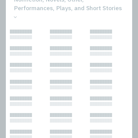
Performances, Plays, and Short Stories
All
Novels
█████████
█████████
█████████
Bibliophilic
Other
█████████
█████████
█████████
Columns
Performances
Forewords
Periodicals and
█████████
█████████
█████████
Interviews
Anthologies
█████████
█████████
█████████
Journalism
Plays
Kasimir
Short Stories
█████████
█████████
█████████
Nonfiction
█████████
█████████
█████████
█████████
█████████
█████████
█████████
█████████
█████████
█████████
█████████
█████████
█████████
█████████
█████████
█████████
█████████
█████████
█████████
█████████
█████████
█████████
█████████
█████████
█████████
█████████
█████████