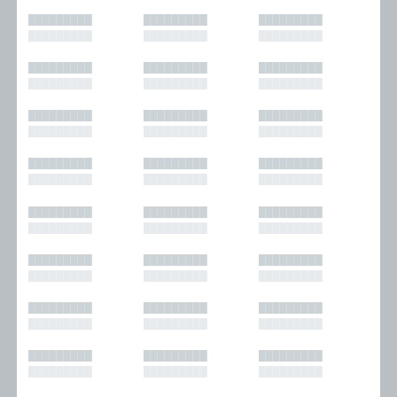
█████████
█████████
█████████
█████████
█████████
█████████
█████████
█████████
█████████
█████████
█████████
█████████
█████████
█████████
█████████
█████████
█████████
█████████
█████████
█████████
█████████
█████████
█████████
█████████
█████████
█████████
█████████
█████████
█████████
█████████
█████████
█████████
█████████
█████████
█████████
█████████
█████████
█████████
█████████
█████████
█████████
█████████
█████████
█████████
█████████
█████████
█████████
█████████