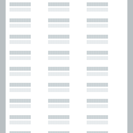
█████████
█████████
█████████
█████████
█████████
█████████
█████████
█████████
█████████
█████████
█████████
█████████
█████████
█████████
█████████
█████████
█████████
█████████
█████████
█████████
█████████
█████████
█████████
█████████
█████████
█████████
█████████
█████████
█████████
█████████
█████████
█████████
█████████
█████████
█████████
█████████
█████████
█████████
█████████
█████████
█████████
█████████
█████████
█████████
█████████
█████████
█████████
█████████
█████████
█████████
█████████