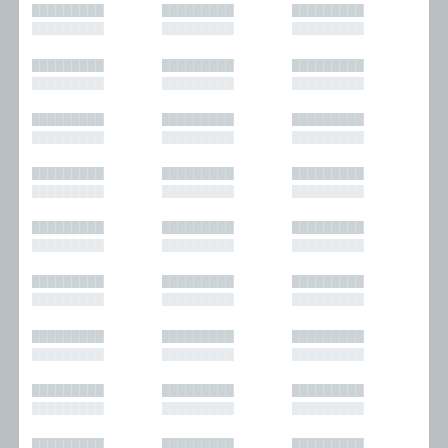
█████████
█████████
█████████
█████████
█████████
█████████
█████████
█████████
█████████
█████████
█████████
█████████
█████████
█████████
█████████
█████████
█████████
█████████
█████████
█████████
█████████
█████████
█████████
█████████
█████████
█████████
█████████
█████████
█████████
█████████
█████████
█████████
█████████
█████████
█████████
█████████
█████████
█████████
█████████
█████████
█████████
█████████
█████████
█████████
█████████
█████████
█████████
█████████
█████████
█████████
█████████