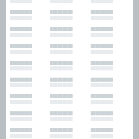
█████████
█████████
█████████
█████████
█████████
█████████
█████████
█████████
█████████
█████████
█████████
█████████
█████████
█████████
█████████
█████████
█████████
█████████
█████████
█████████
█████████
█████████
█████████
█████████
█████████
█████████
█████████
█████████
█████████
█████████
█████████
█████████
█████████
█████████
█████████
█████████
█████████
█████████
█████████
█████████
█████████
█████████
█████████
█████████
█████████
█████████
█████████
█████████
█████████
█████████
█████████