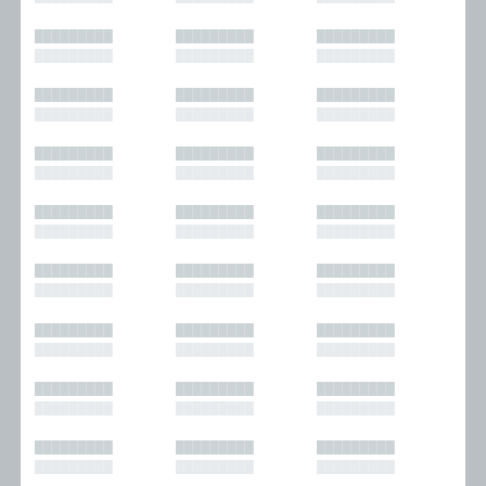
█████████
█████████
█████████
█████████
█████████
█████████
█████████
█████████
█████████
█████████
█████████
█████████
█████████
█████████
█████████
█████████
█████████
█████████
█████████
█████████
█████████
█████████
█████████
█████████
█████████
█████████
█████████
█████████
█████████
█████████
█████████
█████████
█████████
█████████
█████████
█████████
█████████
█████████
█████████
█████████
█████████
█████████
█████████
█████████
█████████
█████████
█████████
█████████