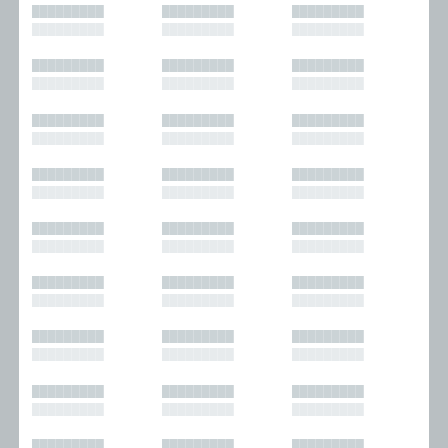
█████████
█████████
█████████
█████████
█████████
█████████
█████████
█████████
█████████
█████████
█████████
█████████
█████████
█████████
█████████
█████████
█████████
█████████
█████████
█████████
█████████
█████████
█████████
█████████
█████████
█████████
█████████
█████████
█████████
█████████
█████████
█████████
█████████
█████████
█████████
█████████
█████████
█████████
█████████
█████████
█████████
█████████
█████████
█████████
█████████
█████████
█████████
█████████
█████████
█████████
█████████