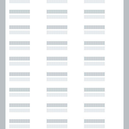
█████████
█████████
█████████
█████████
█████████
█████████
█████████
█████████
█████████
█████████
█████████
█████████
█████████
█████████
█████████
█████████
█████████
█████████
█████████
█████████
█████████
█████████
█████████
█████████
█████████
█████████
█████████
█████████
█████████
█████████
█████████
█████████
█████████
█████████
█████████
█████████
█████████
█████████
█████████
█████████
█████████
█████████
█████████
█████████
█████████
█████████
█████████
█████████
█████████
█████████
█████████