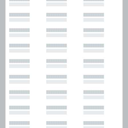
█████████
█████████
█████████
█████████
█████████
█████████
█████████
█████████
█████████
█████████
█████████
█████████
█████████
█████████
█████████
█████████
█████████
█████████
█████████
█████████
█████████
█████████
█████████
█████████
█████████
█████████
█████████
█████████
█████████
█████████
█████████
█████████
█████████
█████████
█████████
█████████
█████████
█████████
█████████
█████████
█████████
█████████
█████████
█████████
█████████
█████████
█████████
█████████