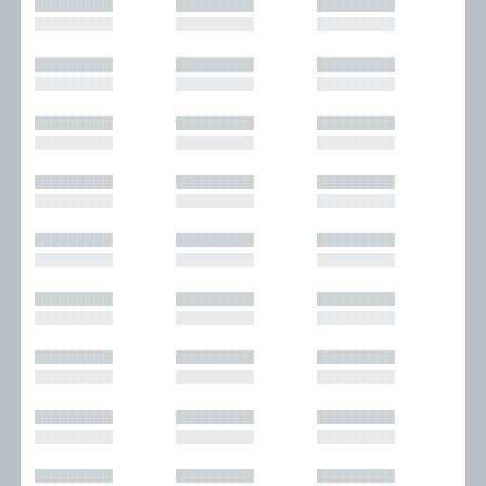
█████████
█████████
█████████
█████████
█████████
█████████
█████████
█████████
█████████
█████████
█████████
█████████
█████████
█████████
█████████
█████████
█████████
█████████
█████████
█████████
█████████
█████████
█████████
█████████
█████████
█████████
█████████
█████████
█████████
█████████
█████████
█████████
█████████
█████████
█████████
█████████
█████████
█████████
█████████
█████████
█████████
█████████
█████████
█████████
█████████
█████████
█████████
█████████
█████████
█████████
█████████