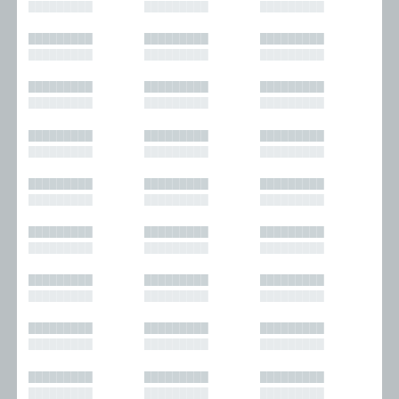
█████████
█████████
█████████
█████████
█████████
█████████
█████████
█████████
█████████
█████████
█████████
█████████
█████████
█████████
█████████
█████████
█████████
█████████
█████████
█████████
█████████
█████████
█████████
█████████
█████████
█████████
█████████
█████████
█████████
█████████
█████████
█████████
█████████
█████████
█████████
█████████
█████████
█████████
█████████
█████████
█████████
█████████
█████████
█████████
█████████
█████████
█████████
█████████
█████████
█████████
█████████