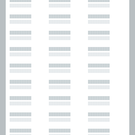
█████████
█████████
█████████
█████████
█████████
█████████
█████████
█████████
█████████
█████████
█████████
█████████
█████████
█████████
█████████
█████████
█████████
█████████
█████████
█████████
█████████
█████████
█████████
█████████
█████████
█████████
█████████
█████████
█████████
█████████
█████████
█████████
█████████
█████████
█████████
█████████
█████████
█████████
█████████
█████████
█████████
█████████
█████████
█████████
█████████
█████████
█████████
█████████