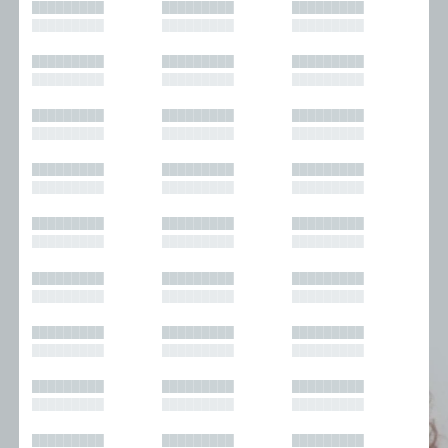
█████████
█████████
█████████
█████████
█████████
█████████
█████████
█████████
█████████
█████████
█████████
█████████
█████████
█████████
█████████
█████████
█████████
█████████
█████████
█████████
█████████
█████████
█████████
█████████
█████████
█████████
█████████
█████████
█████████
█████████
█████████
█████████
█████████
█████████
█████████
█████████
█████████
█████████
█████████
█████████
█████████
█████████
█████████
█████████
█████████
█████████
█████████
█████████
█████████
█████████
█████████