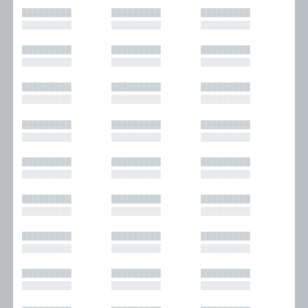
█████████
█████████
█████████
█████████
█████████
█████████
█████████
█████████
█████████
█████████
█████████
█████████
█████████
█████████
█████████
█████████
█████████
█████████
█████████
█████████
█████████
█████████
█████████
█████████
█████████
█████████
█████████
█████████
█████████
█████████
█████████
█████████
█████████
█████████
█████████
█████████
█████████
█████████
█████████
█████████
█████████
█████████
█████████
█████████
█████████
█████████
█████████
█████████