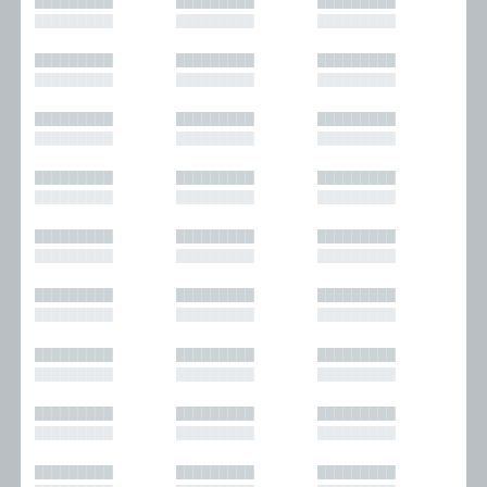
█████████
█████████
█████████
█████████
█████████
█████████
█████████
█████████
█████████
█████████
█████████
█████████
█████████
█████████
█████████
█████████
█████████
█████████
█████████
█████████
█████████
█████████
█████████
█████████
█████████
█████████
█████████
█████████
█████████
█████████
█████████
█████████
█████████
█████████
█████████
█████████
█████████
█████████
█████████
█████████
█████████
█████████
█████████
█████████
█████████
█████████
█████████
█████████
█████████
█████████
█████████