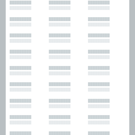
█████████
█████████
█████████
█████████
█████████
█████████
█████████
█████████
█████████
█████████
█████████
█████████
█████████
█████████
█████████
█████████
█████████
█████████
█████████
█████████
█████████
█████████
█████████
█████████
█████████
█████████
█████████
█████████
█████████
█████████
█████████
█████████
█████████
█████████
█████████
█████████
█████████
█████████
█████████
█████████
█████████
█████████
█████████
█████████
█████████
█████████
█████████
█████████
█████████
█████████
█████████