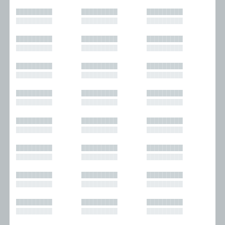
█████████
█████████
█████████
█████████
█████████
█████████
█████████
█████████
█████████
█████████
█████████
█████████
█████████
█████████
█████████
█████████
█████████
█████████
█████████
█████████
█████████
█████████
█████████
█████████
█████████
█████████
█████████
█████████
█████████
█████████
█████████
█████████
█████████
█████████
█████████
█████████
█████████
█████████
█████████
█████████
█████████
█████████
█████████
█████████
█████████
█████████
█████████
█████████