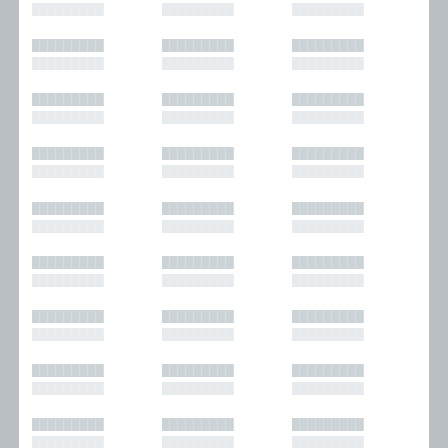
█████████
█████████
█████████
█████████
█████████
█████████
█████████
█████████
█████████
█████████
█████████
█████████
█████████
█████████
█████████
█████████
█████████
█████████
█████████
█████████
█████████
█████████
█████████
█████████
█████████
█████████
█████████
█████████
█████████
█████████
█████████
█████████
█████████
█████████
█████████
█████████
█████████
█████████
█████████
█████████
█████████
█████████
█████████
█████████
█████████
█████████
█████████
█████████
█████████
█████████
█████████