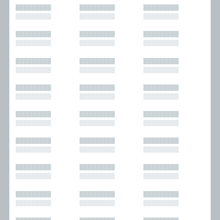
█████████
█████████
█████████
█████████
█████████
█████████
█████████
█████████
█████████
█████████
█████████
█████████
█████████
█████████
█████████
█████████
█████████
█████████
█████████
█████████
█████████
█████████
█████████
█████████
█████████
█████████
█████████
█████████
█████████
█████████
█████████
█████████
█████████
█████████
█████████
█████████
█████████
█████████
█████████
█████████
█████████
█████████
█████████
█████████
█████████
█████████
█████████
█████████