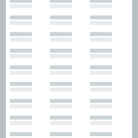
█████████
█████████
█████████
█████████
█████████
█████████
█████████
█████████
█████████
█████████
█████████
█████████
█████████
█████████
█████████
█████████
█████████
█████████
█████████
█████████
█████████
█████████
█████████
█████████
█████████
█████████
█████████
█████████
█████████
█████████
█████████
█████████
█████████
█████████
█████████
█████████
█████████
█████████
█████████
█████████
█████████
█████████
█████████
█████████
█████████
█████████
█████████
█████████
█████████
█████████
█████████