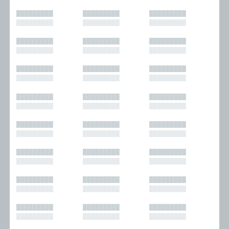
█████████
█████████
█████████
█████████
█████████
█████████
█████████
█████████
█████████
█████████
█████████
█████████
█████████
█████████
█████████
█████████
█████████
█████████
█████████
█████████
█████████
█████████
█████████
█████████
█████████
█████████
█████████
█████████
█████████
█████████
█████████
█████████
█████████
█████████
█████████
█████████
█████████
█████████
█████████
█████████
█████████
█████████
█████████
█████████
█████████
█████████
█████████
█████████