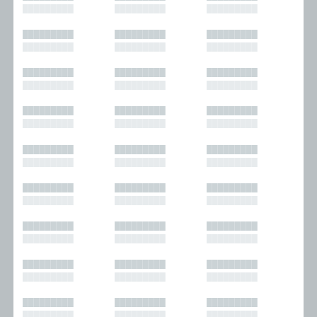
█████████
█████████
█████████
█████████
█████████
█████████
█████████
█████████
█████████
█████████
█████████
█████████
█████████
█████████
█████████
█████████
█████████
█████████
█████████
█████████
█████████
█████████
█████████
█████████
█████████
█████████
█████████
█████████
█████████
█████████
█████████
█████████
█████████
█████████
█████████
█████████
█████████
█████████
█████████
█████████
█████████
█████████
█████████
█████████
█████████
█████████
█████████
█████████
█████████
█████████
█████████