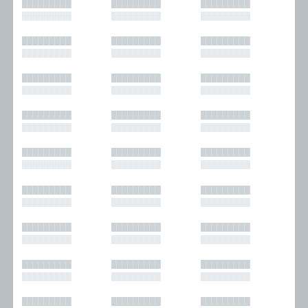
█████████
█████████
█████████
█████████
█████████
█████████
█████████
█████████
█████████
█████████
█████████
█████████
█████████
█████████
█████████
█████████
█████████
█████████
█████████
█████████
█████████
█████████
█████████
█████████
█████████
█████████
█████████
█████████
█████████
█████████
█████████
█████████
█████████
█████████
█████████
█████████
█████████
█████████
█████████
█████████
█████████
█████████
█████████
█████████
█████████
█████████
█████████
█████████
█████████
█████████
█████████