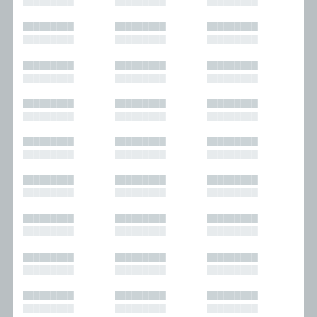
█████████
█████████
█████████
█████████
█████████
█████████
█████████
█████████
█████████
█████████
█████████
█████████
█████████
█████████
█████████
█████████
█████████
█████████
█████████
█████████
█████████
█████████
█████████
█████████
█████████
█████████
█████████
█████████
█████████
█████████
█████████
█████████
█████████
█████████
█████████
█████████
█████████
█████████
█████████
█████████
█████████
█████████
█████████
█████████
█████████
█████████
█████████
█████████
█████████
█████████
█████████