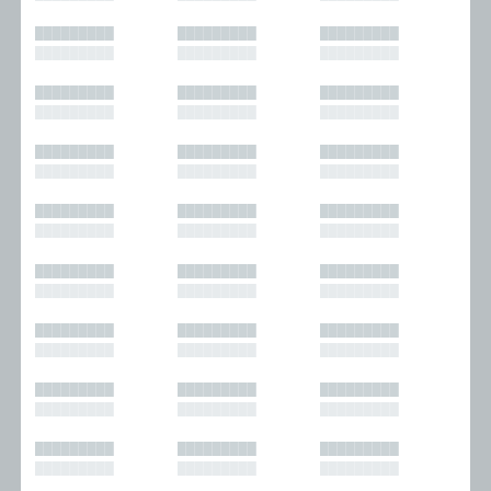
█████████
█████████
█████████
█████████
█████████
█████████
█████████
█████████
█████████
█████████
█████████
█████████
█████████
█████████
█████████
█████████
█████████
█████████
█████████
█████████
█████████
█████████
█████████
█████████
█████████
█████████
█████████
█████████
█████████
█████████
█████████
█████████
█████████
█████████
█████████
█████████
█████████
█████████
█████████
█████████
█████████
█████████
█████████
█████████
█████████
█████████
█████████
█████████