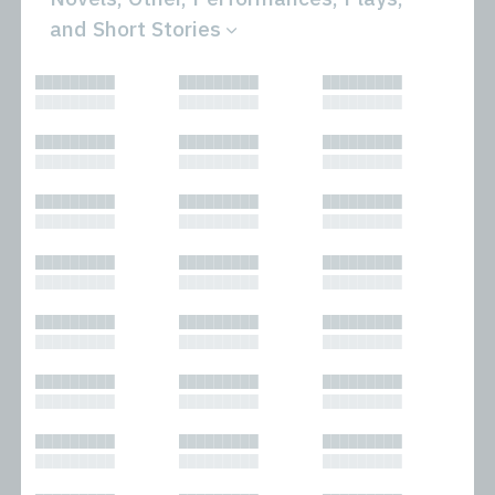
and Short Stories
All
Novels
█████████
█████████
█████████
Bibliophilic
Other
█████████
█████████
█████████
Columns
Performances
Forewords
Periodicals and
█████████
█████████
█████████
Interviews
Anthologies
█████████
█████████
█████████
Journalism
Plays
Kasimir
Short Stories
█████████
█████████
█████████
Nonfiction
█████████
█████████
█████████
█████████
█████████
█████████
█████████
█████████
█████████
█████████
█████████
█████████
█████████
█████████
█████████
█████████
█████████
█████████
█████████
█████████
█████████
█████████
█████████
█████████
█████████
█████████
█████████