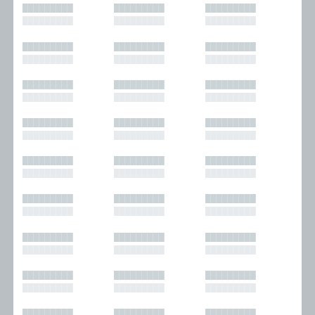
█████████
█████████
█████████
█████████
█████████
█████████
█████████
█████████
█████████
█████████
█████████
█████████
█████████
█████████
█████████
█████████
█████████
█████████
█████████
█████████
█████████
█████████
█████████
█████████
█████████
█████████
█████████
█████████
█████████
█████████
█████████
█████████
█████████
█████████
█████████
█████████
█████████
█████████
█████████
█████████
█████████
█████████
█████████
█████████
█████████
█████████
█████████
█████████
█████████
█████████
█████████