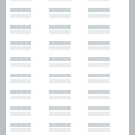
█████████
█████████
█████████
█████████
█████████
█████████
█████████
█████████
█████████
█████████
█████████
█████████
█████████
█████████
█████████
█████████
█████████
█████████
█████████
█████████
█████████
█████████
█████████
█████████
█████████
█████████
█████████
█████████
█████████
█████████
█████████
█████████
█████████
█████████
█████████
█████████
█████████
█████████
█████████
█████████
█████████
█████████
█████████
█████████
█████████
█████████
█████████
█████████