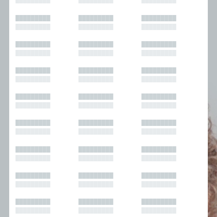
█████████
█████████
█████████
█████████
█████████
█████████
█████████
█████████
█████████
█████████
█████████
█████████
█████████
█████████
█████████
█████████
█████████
█████████
█████████
█████████
█████████
█████████
█████████
█████████
█████████
█████████
█████████
█████████
█████████
█████████
█████████
█████████
█████████
█████████
█████████
█████████
█████████
█████████
█████████
█████████
█████████
█████████
█████████
█████████
█████████
█████████
█████████
█████████
█████████
█████████
█████████