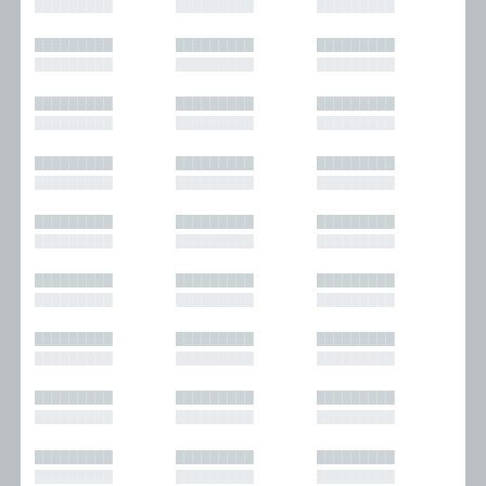
█████████
█████████
█████████
█████████
█████████
█████████
█████████
█████████
█████████
█████████
█████████
█████████
█████████
█████████
█████████
█████████
█████████
█████████
█████████
█████████
█████████
█████████
█████████
█████████
█████████
█████████
█████████
█████████
█████████
█████████
█████████
█████████
█████████
█████████
█████████
█████████
█████████
█████████
█████████
█████████
█████████
█████████
█████████
█████████
█████████
█████████
█████████
█████████
█████████
█████████
█████████