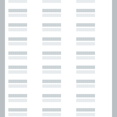
█████████
█████████
█████████
█████████
█████████
█████████
█████████
█████████
█████████
█████████
█████████
█████████
█████████
█████████
█████████
█████████
█████████
█████████
█████████
█████████
█████████
█████████
█████████
█████████
█████████
█████████
█████████
█████████
█████████
█████████
█████████
█████████
█████████
█████████
█████████
█████████
█████████
█████████
█████████
█████████
█████████
█████████
█████████
█████████
█████████
█████████
█████████
█████████
█████████
█████████
█████████