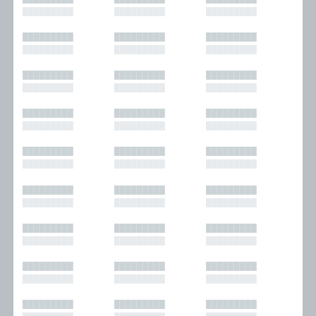
█████████
█████████
█████████
█████████
█████████
█████████
█████████
█████████
█████████
█████████
█████████
█████████
█████████
█████████
█████████
█████████
█████████
█████████
█████████
█████████
█████████
█████████
█████████
█████████
█████████
█████████
█████████
█████████
█████████
█████████
█████████
█████████
█████████
█████████
█████████
█████████
█████████
█████████
█████████
█████████
█████████
█████████
█████████
█████████
█████████
█████████
█████████
█████████