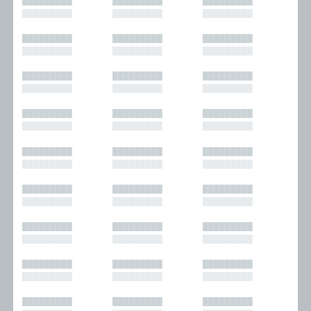
█████████
█████████
█████████
█████████
█████████
█████████
█████████
█████████
█████████
█████████
█████████
█████████
█████████
█████████
█████████
█████████
█████████
█████████
█████████
█████████
█████████
█████████
█████████
█████████
█████████
█████████
█████████
█████████
█████████
█████████
█████████
█████████
█████████
█████████
█████████
█████████
█████████
█████████
█████████
█████████
█████████
█████████
█████████
█████████
█████████
█████████
█████████
█████████
█████████
█████████
█████████