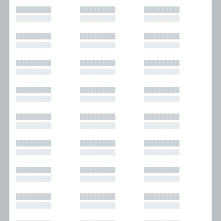
█████████
█████████
█████████
█████████
█████████
█████████
█████████
█████████
█████████
█████████
█████████
█████████
█████████
█████████
█████████
█████████
█████████
█████████
█████████
█████████
█████████
█████████
█████████
█████████
█████████
█████████
█████████
█████████
█████████
█████████
█████████
█████████
█████████
█████████
█████████
█████████
█████████
█████████
█████████
█████████
█████████
█████████
█████████
█████████
█████████
█████████
█████████
█████████