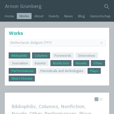
Arnon Grunberg
search query
Home
Works
About
Events
News
Blog
Genootschap
Works
Bibliophilic
Columns
Forewords
Interviews
Journalism
Kasimir
Nonfiction
Novels
Other
Performances
Periodicals and Anthologies
Plays
Short Stories
Bibliophilic, Columns, Nonfiction,
Novels, Other, Performances, Plays,