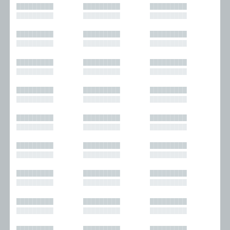
█████████
█████████
█████████
█████████
█████████
█████████
█████████
█████████
█████████
█████████
█████████
█████████
█████████
█████████
█████████
█████████
█████████
█████████
█████████
█████████
█████████
█████████
█████████
█████████
█████████
█████████
█████████
█████████
█████████
█████████
█████████
█████████
█████████
█████████
█████████
█████████
█████████
█████████
█████████
█████████
█████████
█████████
█████████
█████████
█████████
█████████
█████████
█████████
█████████
█████████
█████████