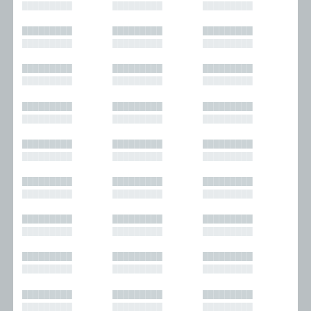
█████████
█████████
█████████
█████████
█████████
█████████
█████████
█████████
█████████
█████████
█████████
█████████
█████████
█████████
█████████
█████████
█████████
█████████
█████████
█████████
█████████
█████████
█████████
█████████
█████████
█████████
█████████
█████████
█████████
█████████
█████████
█████████
█████████
█████████
█████████
█████████
█████████
█████████
█████████
█████████
█████████
█████████
█████████
█████████
█████████
█████████
█████████
█████████
█████████
█████████
█████████