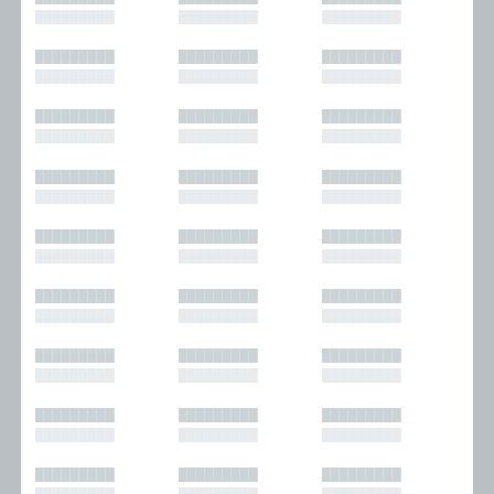
█████████
█████████
█████████
█████████
█████████
█████████
█████████
█████████
█████████
█████████
█████████
█████████
█████████
█████████
█████████
█████████
█████████
█████████
█████████
█████████
█████████
█████████
█████████
█████████
█████████
█████████
█████████
█████████
█████████
█████████
█████████
█████████
█████████
█████████
█████████
█████████
█████████
█████████
█████████
█████████
█████████
█████████
█████████
█████████
█████████
█████████
█████████
█████████