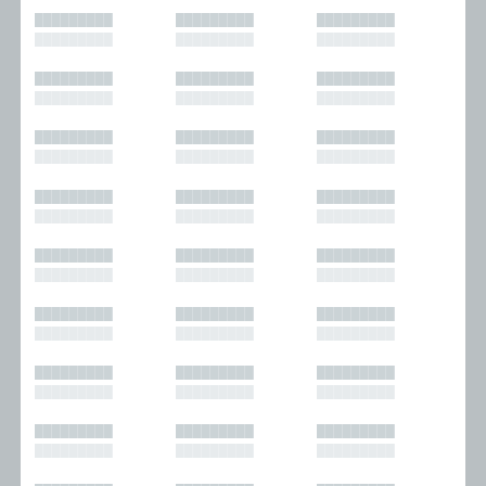
█████████
█████████
█████████
█████████
█████████
█████████
█████████
█████████
█████████
█████████
█████████
█████████
█████████
█████████
█████████
█████████
█████████
█████████
█████████
█████████
█████████
█████████
█████████
█████████
█████████
█████████
█████████
█████████
█████████
█████████
█████████
█████████
█████████
█████████
█████████
█████████
█████████
█████████
█████████
█████████
█████████
█████████
█████████
█████████
█████████
█████████
█████████
█████████