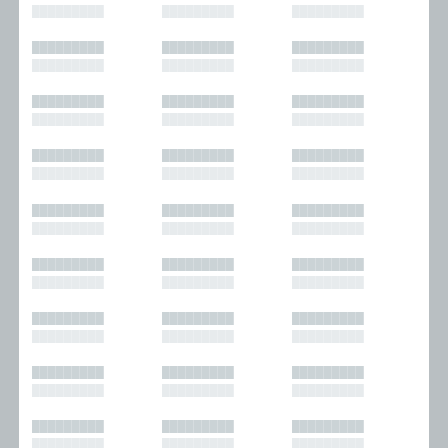
█████████
█████████
█████████
█████████
█████████
█████████
█████████
█████████
█████████
█████████
█████████
█████████
█████████
█████████
█████████
█████████
█████████
█████████
█████████
█████████
█████████
█████████
█████████
█████████
█████████
█████████
█████████
█████████
█████████
█████████
█████████
█████████
█████████
█████████
█████████
█████████
█████████
█████████
█████████
█████████
█████████
█████████
█████████
█████████
█████████
█████████
█████████
█████████
█████████
█████████
█████████