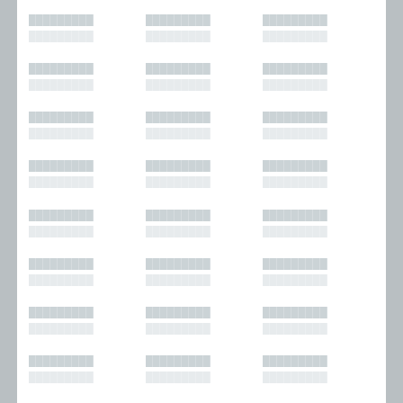
█████████
█████████
█████████
█████████
█████████
█████████
█████████
█████████
█████████
█████████
█████████
█████████
█████████
█████████
█████████
█████████
█████████
█████████
█████████
█████████
█████████
█████████
█████████
█████████
█████████
█████████
█████████
█████████
█████████
█████████
█████████
█████████
█████████
█████████
█████████
█████████
█████████
█████████
█████████
█████████
█████████
█████████
█████████
█████████
█████████
█████████
█████████
█████████