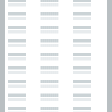
█████████
█████████
█████████
█████████
█████████
█████████
█████████
█████████
█████████
█████████
█████████
█████████
█████████
█████████
█████████
█████████
█████████
█████████
█████████
█████████
█████████
█████████
█████████
█████████
█████████
█████████
█████████
█████████
█████████
█████████
█████████
█████████
█████████
█████████
█████████
█████████
█████████
█████████
█████████
█████████
█████████
█████████
█████████
█████████
█████████
█████████
█████████
█████████
█████████
█████████
█████████