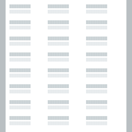
█████████
█████████
█████████
█████████
█████████
█████████
█████████
█████████
█████████
█████████
█████████
█████████
█████████
█████████
█████████
█████████
█████████
█████████
█████████
█████████
█████████
█████████
█████████
█████████
█████████
█████████
█████████
█████████
█████████
█████████
█████████
█████████
█████████
█████████
█████████
█████████
█████████
█████████
█████████
█████████
█████████
█████████
█████████
█████████
█████████
█████████
█████████
█████████