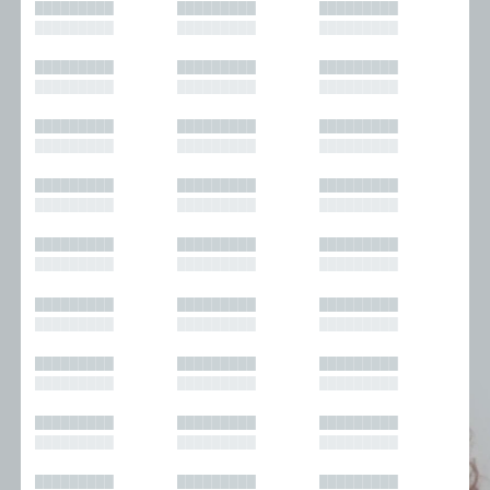
█████████
█████████
█████████
█████████
█████████
█████████
█████████
█████████
█████████
█████████
█████████
█████████
█████████
█████████
█████████
█████████
█████████
█████████
█████████
█████████
█████████
█████████
█████████
█████████
█████████
█████████
█████████
█████████
█████████
█████████
█████████
█████████
█████████
█████████
█████████
█████████
█████████
█████████
█████████
█████████
█████████
█████████
█████████
█████████
█████████
█████████
█████████
█████████
█████████
█████████
█████████