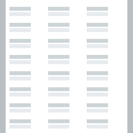
█████████
█████████
█████████
█████████
█████████
█████████
█████████
█████████
█████████
█████████
█████████
█████████
█████████
█████████
█████████
█████████
█████████
█████████
█████████
█████████
█████████
█████████
█████████
█████████
█████████
█████████
█████████
█████████
█████████
█████████
█████████
█████████
█████████
█████████
█████████
█████████
█████████
█████████
█████████
█████████
█████████
█████████
█████████
█████████
█████████
█████████
█████████
█████████