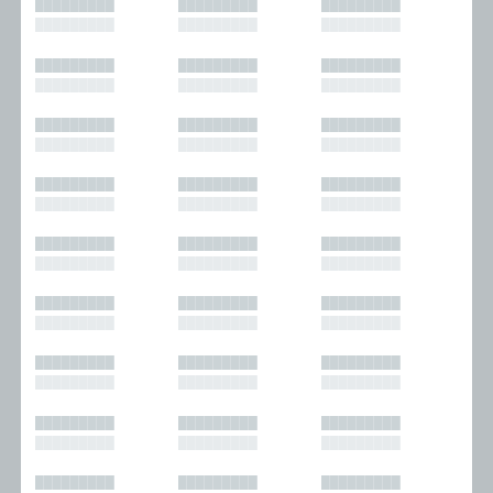
█████████
█████████
█████████
█████████
█████████
█████████
█████████
█████████
█████████
█████████
█████████
█████████
█████████
█████████
█████████
█████████
█████████
█████████
█████████
█████████
█████████
█████████
█████████
█████████
█████████
█████████
█████████
█████████
█████████
█████████
█████████
█████████
█████████
█████████
█████████
█████████
█████████
█████████
█████████
█████████
█████████
█████████
█████████
█████████
█████████
█████████
█████████
█████████
█████████
█████████
█████████