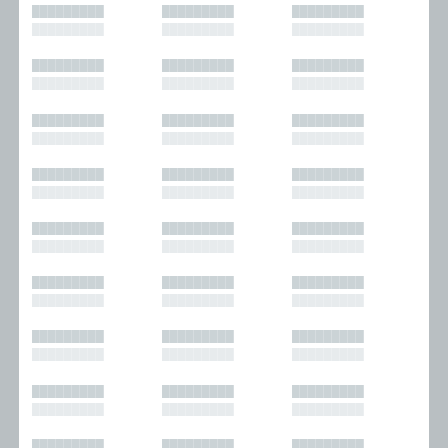
█████████
█████████
█████████
█████████
█████████
█████████
█████████
█████████
█████████
█████████
█████████
█████████
█████████
█████████
█████████
█████████
█████████
█████████
█████████
█████████
█████████
█████████
█████████
█████████
█████████
█████████
█████████
█████████
█████████
█████████
█████████
█████████
█████████
█████████
█████████
█████████
█████████
█████████
█████████
█████████
█████████
█████████
█████████
█████████
█████████
█████████
█████████
█████████
█████████
█████████
█████████