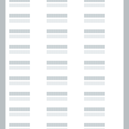
█████████
█████████
█████████
█████████
█████████
█████████
█████████
█████████
█████████
█████████
█████████
█████████
█████████
█████████
█████████
█████████
█████████
█████████
█████████
█████████
█████████
█████████
█████████
█████████
█████████
█████████
█████████
█████████
█████████
█████████
█████████
█████████
█████████
█████████
█████████
█████████
█████████
█████████
█████████
█████████
█████████
█████████
█████████
█████████
█████████
█████████
█████████
█████████