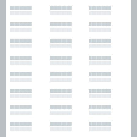
█████████
█████████
█████████
█████████
█████████
█████████
█████████
█████████
█████████
█████████
█████████
█████████
█████████
█████████
█████████
█████████
█████████
█████████
█████████
█████████
█████████
█████████
█████████
█████████
█████████
█████████
█████████
█████████
█████████
█████████
█████████
█████████
█████████
█████████
█████████
█████████
█████████
█████████
█████████
█████████
█████████
█████████
█████████
█████████
█████████
█████████
█████████
█████████