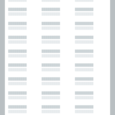
█████████
█████████
█████████
█████████
█████████
█████████
█████████
█████████
█████████
█████████
█████████
█████████
█████████
█████████
█████████
█████████
█████████
█████████
█████████
█████████
█████████
█████████
█████████
█████████
█████████
█████████
█████████
█████████
█████████
█████████
█████████
█████████
█████████
█████████
█████████
█████████
█████████
█████████
█████████
█████████
█████████
█████████
█████████
█████████
█████████
█████████
█████████
█████████
█████████
█████████
█████████