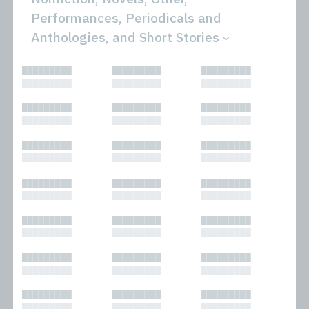
Performances, Periodicals and
Anthologies, and Short Stories
All
Novels
█████████
█████████
█████████
Bibliophilic
Other
█████████
█████████
█████████
Columns
Performances
Forewords
Periodicals and
█████████
█████████
█████████
Interviews
Anthologies
█████████
█████████
█████████
Journalism
Plays
Kasimir
Short Stories
█████████
█████████
█████████
Nonfiction
█████████
█████████
█████████
█████████
█████████
█████████
█████████
█████████
█████████
█████████
█████████
█████████
█████████
█████████
█████████
█████████
█████████
█████████
█████████
█████████
█████████
█████████
█████████
█████████
█████████
█████████
█████████