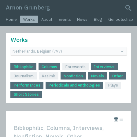
Arnon Grunberg
search query
Home
Works
About
Events
News
Blog
Genootschap
Works
Bibliophilic
Columns
Forewords
Interviews
Journalism
Kasimir
Nonfiction
Novels
Other
Performances
Periodicals and Anthologies
Plays
Short Stories
Bibliophilic, Columns, Interviews,
Nonfiction, Novels, Other,