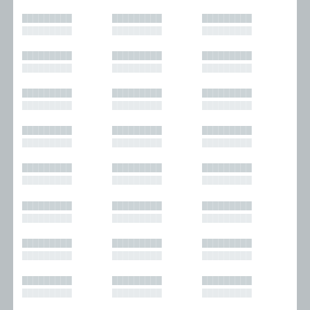
█████████
█████████
█████████
█████████
█████████
█████████
█████████
█████████
█████████
█████████
█████████
█████████
█████████
█████████
█████████
█████████
█████████
█████████
█████████
█████████
█████████
█████████
█████████
█████████
█████████
█████████
█████████
█████████
█████████
█████████
█████████
█████████
█████████
█████████
█████████
█████████
█████████
█████████
█████████
█████████
█████████
█████████
█████████
█████████
█████████
█████████
█████████
█████████