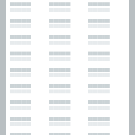
█████████
█████████
█████████
█████████
█████████
█████████
█████████
█████████
█████████
█████████
█████████
█████████
█████████
█████████
█████████
█████████
█████████
█████████
█████████
█████████
█████████
█████████
█████████
█████████
█████████
█████████
█████████
█████████
█████████
█████████
█████████
█████████
█████████
█████████
█████████
█████████
█████████
█████████
█████████
█████████
█████████
█████████
█████████
█████████
█████████
█████████
█████████
█████████
█████████
█████████
█████████