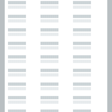
█████████
█████████
█████████
█████████
█████████
█████████
█████████
█████████
█████████
█████████
█████████
█████████
█████████
█████████
█████████
█████████
█████████
█████████
█████████
█████████
█████████
█████████
█████████
█████████
█████████
█████████
█████████
█████████
█████████
█████████
█████████
█████████
█████████
█████████
█████████
█████████
█████████
█████████
█████████
█████████
█████████
█████████
█████████
█████████
█████████
█████████
█████████
█████████
█████████
█████████
█████████