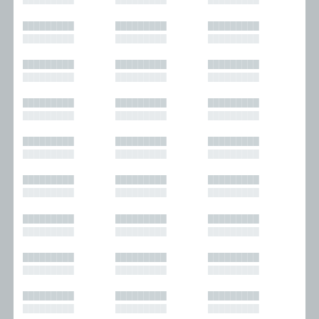
█████████
█████████
█████████
█████████
█████████
█████████
█████████
█████████
█████████
█████████
█████████
█████████
█████████
█████████
█████████
█████████
█████████
█████████
█████████
█████████
█████████
█████████
█████████
█████████
█████████
█████████
█████████
█████████
█████████
█████████
█████████
█████████
█████████
█████████
█████████
█████████
█████████
█████████
█████████
█████████
█████████
█████████
█████████
█████████
█████████
█████████
█████████
█████████