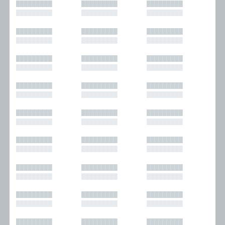
█████████
█████████
█████████
█████████
█████████
█████████
█████████
█████████
█████████
█████████
█████████
█████████
█████████
█████████
█████████
█████████
█████████
█████████
█████████
█████████
█████████
█████████
█████████
█████████
█████████
█████████
█████████
█████████
█████████
█████████
█████████
█████████
█████████
█████████
█████████
█████████
█████████
█████████
█████████
█████████
█████████
█████████
█████████
█████████
█████████
█████████
█████████
█████████
█████████
█████████
█████████