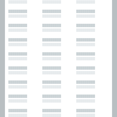
█████████
█████████
█████████
█████████
█████████
█████████
█████████
█████████
█████████
█████████
█████████
█████████
█████████
█████████
█████████
█████████
█████████
█████████
█████████
█████████
█████████
█████████
█████████
█████████
█████████
█████████
█████████
█████████
█████████
█████████
█████████
█████████
█████████
█████████
█████████
█████████
█████████
█████████
█████████
█████████
█████████
█████████
█████████
█████████
█████████
█████████
█████████
█████████
█████████
█████████
█████████