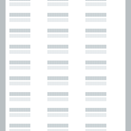
█████████
█████████
█████████
█████████
█████████
█████████
█████████
█████████
█████████
█████████
█████████
█████████
█████████
█████████
█████████
█████████
█████████
█████████
█████████
█████████
█████████
█████████
█████████
█████████
█████████
█████████
█████████
█████████
█████████
█████████
█████████
█████████
█████████
█████████
█████████
█████████
█████████
█████████
█████████
█████████
█████████
█████████
█████████
█████████
█████████
█████████
█████████
█████████
█████████
█████████
█████████