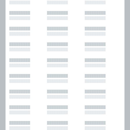
█████████
█████████
█████████
█████████
█████████
█████████
█████████
█████████
█████████
█████████
█████████
█████████
█████████
█████████
█████████
█████████
█████████
█████████
█████████
█████████
█████████
█████████
█████████
█████████
█████████
█████████
█████████
█████████
█████████
█████████
█████████
█████████
█████████
█████████
█████████
█████████
█████████
█████████
█████████
█████████
█████████
█████████
█████████
█████████
█████████
█████████
█████████
█████████
█████████
█████████
█████████