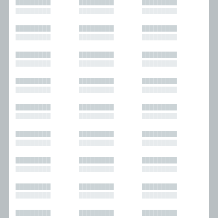
█████████
█████████
█████████
█████████
█████████
█████████
█████████
█████████
█████████
█████████
█████████
█████████
█████████
█████████
█████████
█████████
█████████
█████████
█████████
█████████
█████████
█████████
█████████
█████████
█████████
█████████
█████████
█████████
█████████
█████████
█████████
█████████
█████████
█████████
█████████
█████████
█████████
█████████
█████████
█████████
█████████
█████████
█████████
█████████
█████████
█████████
█████████
█████████
█████████
█████████
█████████