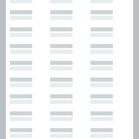
█████████
█████████
█████████
█████████
█████████
█████████
█████████
█████████
█████████
█████████
█████████
█████████
█████████
█████████
█████████
█████████
█████████
█████████
█████████
█████████
█████████
█████████
█████████
█████████
█████████
█████████
█████████
█████████
█████████
█████████
█████████
█████████
█████████
█████████
█████████
█████████
█████████
█████████
█████████
█████████
█████████
█████████
█████████
█████████
█████████
█████████
█████████
█████████
█████████
█████████
█████████