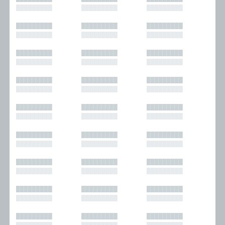
█████████
█████████
█████████
█████████
█████████
█████████
█████████
█████████
█████████
█████████
█████████
█████████
█████████
█████████
█████████
█████████
█████████
█████████
█████████
█████████
█████████
█████████
█████████
█████████
█████████
█████████
█████████
█████████
█████████
█████████
█████████
█████████
█████████
█████████
█████████
█████████
█████████
█████████
█████████
█████████
█████████
█████████
█████████
█████████
█████████
█████████
█████████
█████████