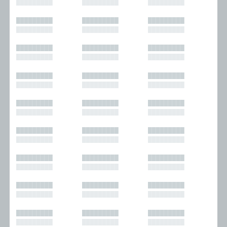
█████████
█████████
█████████
█████████
█████████
█████████
█████████
█████████
█████████
█████████
█████████
█████████
█████████
█████████
█████████
█████████
█████████
█████████
█████████
█████████
█████████
█████████
█████████
█████████
█████████
█████████
█████████
█████████
█████████
█████████
█████████
█████████
█████████
█████████
█████████
█████████
█████████
█████████
█████████
█████████
█████████
█████████
█████████
█████████
█████████
█████████
█████████
█████████
█████████
█████████
█████████