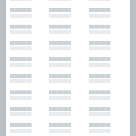
█████████
█████████
█████████
█████████
█████████
█████████
█████████
█████████
█████████
█████████
█████████
█████████
█████████
█████████
█████████
█████████
█████████
█████████
█████████
█████████
█████████
█████████
█████████
█████████
█████████
█████████
█████████
█████████
█████████
█████████
█████████
█████████
█████████
█████████
█████████
█████████
█████████
█████████
█████████
█████████
█████████
█████████
█████████
█████████
█████████
█████████
█████████
█████████