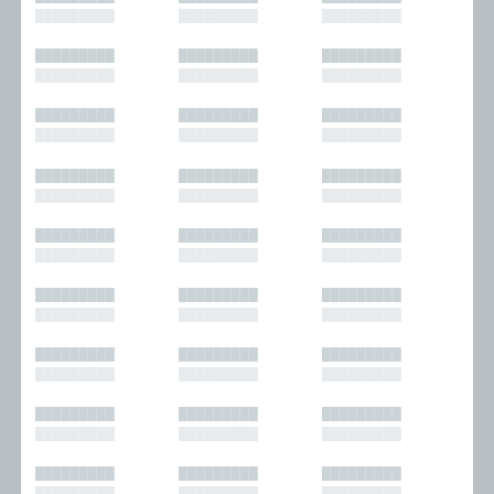
█████████
█████████
█████████
█████████
█████████
█████████
█████████
█████████
█████████
█████████
█████████
█████████
█████████
█████████
█████████
█████████
█████████
█████████
█████████
█████████
█████████
█████████
█████████
█████████
█████████
█████████
█████████
█████████
█████████
█████████
█████████
█████████
█████████
█████████
█████████
█████████
█████████
█████████
█████████
█████████
█████████
█████████
█████████
█████████
█████████
█████████
█████████
█████████
█████████
█████████
█████████