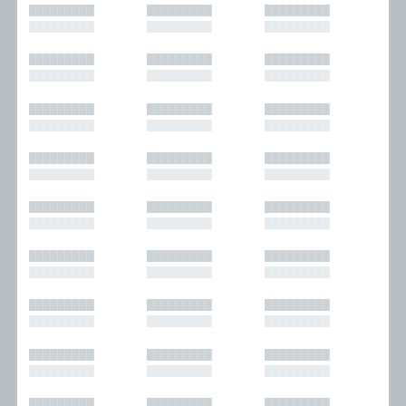
█████████
█████████
█████████
█████████
█████████
█████████
█████████
█████████
█████████
█████████
█████████
█████████
█████████
█████████
█████████
█████████
█████████
█████████
█████████
█████████
█████████
█████████
█████████
█████████
█████████
█████████
█████████
█████████
█████████
█████████
█████████
█████████
█████████
█████████
█████████
█████████
█████████
█████████
█████████
█████████
█████████
█████████
█████████
█████████
█████████
█████████
█████████
█████████
█████████
█████████
█████████