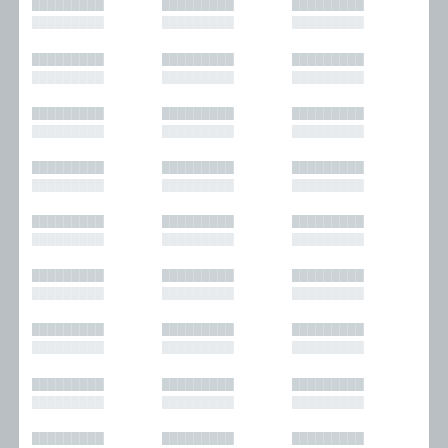
█████████
█████████
█████████
█████████
█████████
█████████
█████████
█████████
█████████
█████████
█████████
█████████
█████████
█████████
█████████
█████████
█████████
█████████
█████████
█████████
█████████
█████████
█████████
█████████
█████████
█████████
█████████
█████████
█████████
█████████
█████████
█████████
█████████
█████████
█████████
█████████
█████████
█████████
█████████
█████████
█████████
█████████
█████████
█████████
█████████
█████████
█████████
█████████
█████████
█████████
█████████