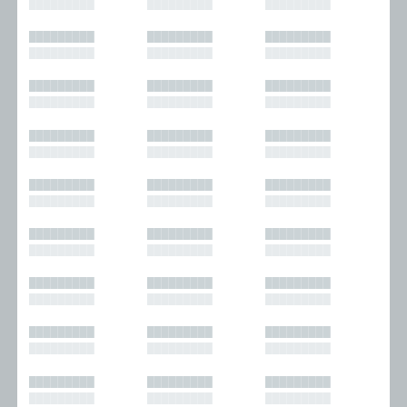
█████████
█████████
█████████
█████████
█████████
█████████
█████████
█████████
█████████
█████████
█████████
█████████
█████████
█████████
█████████
█████████
█████████
█████████
█████████
█████████
█████████
█████████
█████████
█████████
█████████
█████████
█████████
█████████
█████████
█████████
█████████
█████████
█████████
█████████
█████████
█████████
█████████
█████████
█████████
█████████
█████████
█████████
█████████
█████████
█████████
█████████
█████████
█████████
█████████
█████████
█████████