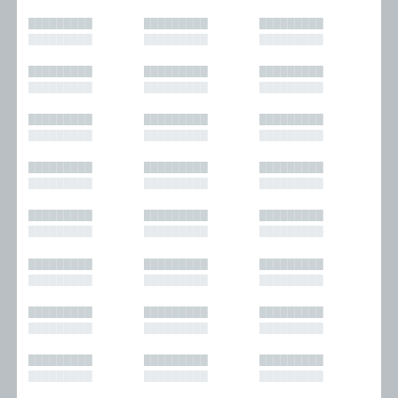
█████████
█████████
█████████
█████████
█████████
█████████
█████████
█████████
█████████
█████████
█████████
█████████
█████████
█████████
█████████
█████████
█████████
█████████
█████████
█████████
█████████
█████████
█████████
█████████
█████████
█████████
█████████
█████████
█████████
█████████
█████████
█████████
█████████
█████████
█████████
█████████
█████████
█████████
█████████
█████████
█████████
█████████
█████████
█████████
█████████
█████████
█████████
█████████