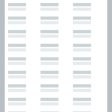
█████████
█████████
█████████
█████████
█████████
█████████
█████████
█████████
█████████
█████████
█████████
█████████
█████████
█████████
█████████
█████████
█████████
█████████
█████████
█████████
█████████
█████████
█████████
█████████
█████████
█████████
█████████
█████████
█████████
█████████
█████████
█████████
█████████
█████████
█████████
█████████
█████████
█████████
█████████
█████████
█████████
█████████
█████████
█████████
█████████
█████████
█████████
█████████