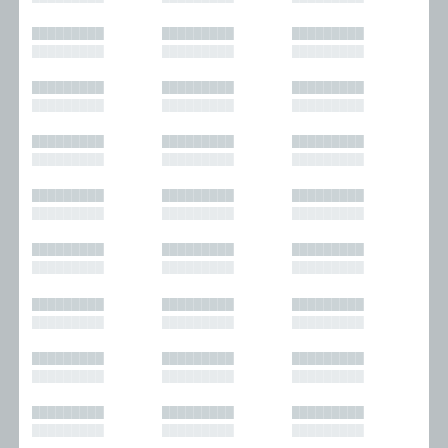
█████████
█████████
█████████
█████████
█████████
█████████
█████████
█████████
█████████
█████████
█████████
█████████
█████████
█████████
█████████
█████████
█████████
█████████
█████████
█████████
█████████
█████████
█████████
█████████
█████████
█████████
█████████
█████████
█████████
█████████
█████████
█████████
█████████
█████████
█████████
█████████
█████████
█████████
█████████
█████████
█████████
█████████
█████████
█████████
█████████
█████████
█████████
█████████