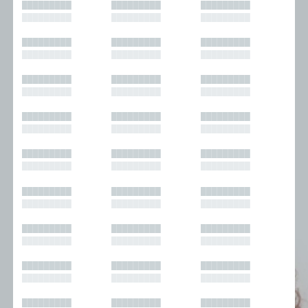
█████████
█████████
█████████
█████████
█████████
█████████
█████████
█████████
█████████
█████████
█████████
█████████
█████████
█████████
█████████
█████████
█████████
█████████
█████████
█████████
█████████
█████████
█████████
█████████
█████████
█████████
█████████
█████████
█████████
█████████
█████████
█████████
█████████
█████████
█████████
█████████
█████████
█████████
█████████
█████████
█████████
█████████
█████████
█████████
█████████
█████████
█████████
█████████
█████████
█████████
█████████