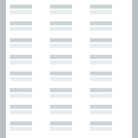
█████████
█████████
█████████
█████████
█████████
█████████
█████████
█████████
█████████
█████████
█████████
█████████
█████████
█████████
█████████
█████████
█████████
█████████
█████████
█████████
█████████
█████████
█████████
█████████
█████████
█████████
█████████
█████████
█████████
█████████
█████████
█████████
█████████
█████████
█████████
█████████
█████████
█████████
█████████
█████████
█████████
█████████
█████████
█████████
█████████
█████████
█████████
█████████