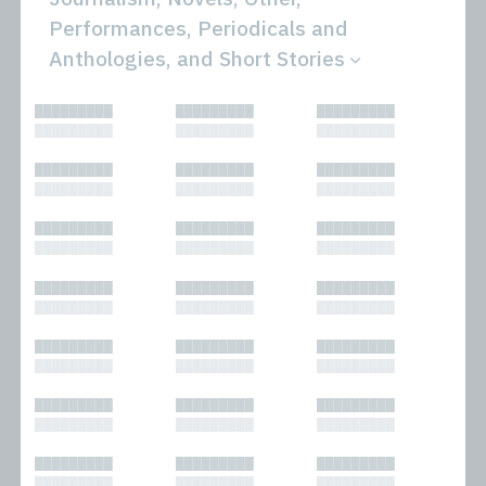
Performances, Periodicals and
Anthologies, and Short Stories
All
Novels
█████████
█████████
█████████
Bibliophilic
Other
█████████
█████████
█████████
Columns
Performances
Forewords
Periodicals and
█████████
█████████
█████████
Interviews
Anthologies
█████████
█████████
█████████
Journalism
Plays
Kasimir
Short Stories
█████████
█████████
█████████
Nonfiction
█████████
█████████
█████████
█████████
█████████
█████████
█████████
█████████
█████████
█████████
█████████
█████████
█████████
█████████
█████████
█████████
█████████
█████████
█████████
█████████
█████████
█████████
█████████
█████████
█████████
█████████
█████████