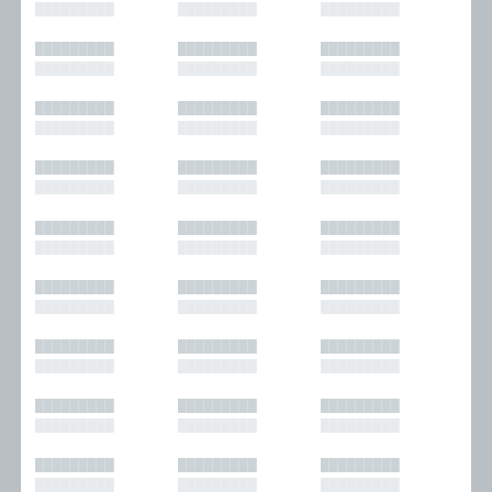
█████████
█████████
█████████
█████████
█████████
█████████
█████████
█████████
█████████
█████████
█████████
█████████
█████████
█████████
█████████
█████████
█████████
█████████
█████████
█████████
█████████
█████████
█████████
█████████
█████████
█████████
█████████
█████████
█████████
█████████
█████████
█████████
█████████
█████████
█████████
█████████
█████████
█████████
█████████
█████████
█████████
█████████
█████████
█████████
█████████
█████████
█████████
█████████
█████████
█████████
█████████