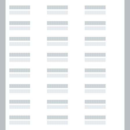
█████████
█████████
█████████
█████████
█████████
█████████
█████████
█████████
█████████
█████████
█████████
█████████
█████████
█████████
█████████
█████████
█████████
█████████
█████████
█████████
█████████
█████████
█████████
█████████
█████████
█████████
█████████
█████████
█████████
█████████
█████████
█████████
█████████
█████████
█████████
█████████
█████████
█████████
█████████
█████████
█████████
█████████
█████████
█████████
█████████
█████████
█████████
█████████