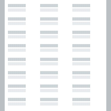
█████████
█████████
█████████
█████████
█████████
█████████
█████████
█████████
█████████
█████████
█████████
█████████
█████████
█████████
█████████
█████████
█████████
█████████
█████████
█████████
█████████
█████████
█████████
█████████
█████████
█████████
█████████
█████████
█████████
█████████
█████████
█████████
█████████
█████████
█████████
█████████
█████████
█████████
█████████
█████████
█████████
█████████
█████████
█████████
█████████
█████████
█████████
█████████