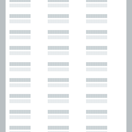
█████████
█████████
█████████
█████████
█████████
█████████
█████████
█████████
█████████
█████████
█████████
█████████
█████████
█████████
█████████
█████████
█████████
█████████
█████████
█████████
█████████
█████████
█████████
█████████
█████████
█████████
█████████
█████████
█████████
█████████
█████████
█████████
█████████
█████████
█████████
█████████
█████████
█████████
█████████
█████████
█████████
█████████
█████████
█████████
█████████
█████████
█████████
█████████