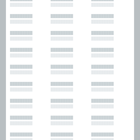
█████████
█████████
█████████
█████████
█████████
█████████
█████████
█████████
█████████
█████████
█████████
█████████
█████████
█████████
█████████
█████████
█████████
█████████
█████████
█████████
█████████
█████████
█████████
█████████
█████████
█████████
█████████
█████████
█████████
█████████
█████████
█████████
█████████
█████████
█████████
█████████
█████████
█████████
█████████
█████████
█████████
█████████
█████████
█████████
█████████
█████████
█████████
█████████