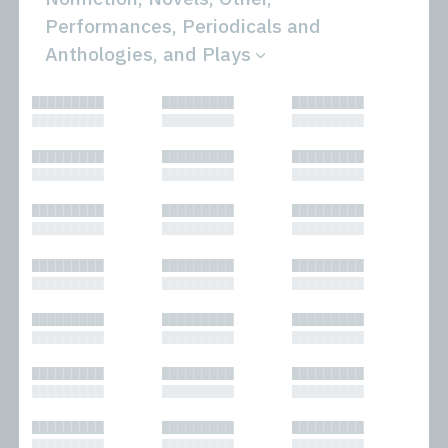
Performances, Periodicals and
Anthologies, and Plays
All
Novels
█████████
█████████
█████████
Bibliophilic
Other
█████████
█████████
█████████
Columns
Performances
Forewords
Periodicals and
█████████
█████████
█████████
Interviews
Anthologies
█████████
█████████
█████████
Journalism
Plays
Kasimir
Short Stories
█████████
█████████
█████████
Nonfiction
█████████
█████████
█████████
█████████
█████████
█████████
█████████
█████████
█████████
█████████
█████████
█████████
█████████
█████████
█████████
█████████
█████████
█████████
█████████
█████████
█████████
█████████
█████████
█████████
█████████
█████████
█████████