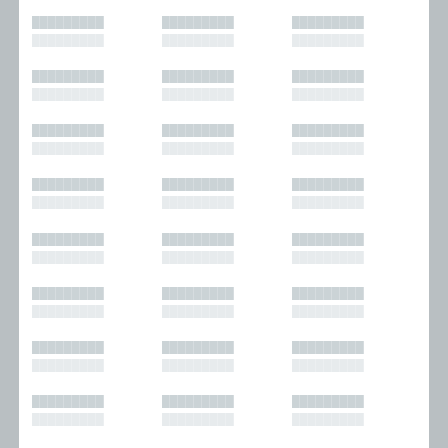
█████████
█████████
█████████
█████████
█████████
█████████
█████████
█████████
█████████
█████████
█████████
█████████
█████████
█████████
█████████
█████████
█████████
█████████
█████████
█████████
█████████
█████████
█████████
█████████
█████████
█████████
█████████
█████████
█████████
█████████
█████████
█████████
█████████
█████████
█████████
█████████
█████████
█████████
█████████
█████████
█████████
█████████
█████████
█████████
█████████
█████████
█████████
█████████