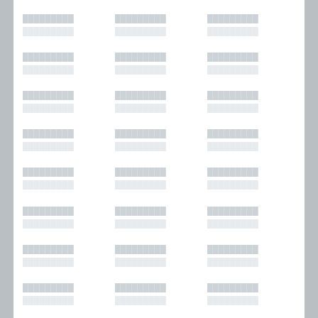
█████████
█████████
█████████
█████████
█████████
█████████
█████████
█████████
█████████
█████████
█████████
█████████
█████████
█████████
█████████
█████████
█████████
█████████
█████████
█████████
█████████
█████████
█████████
█████████
█████████
█████████
█████████
█████████
█████████
█████████
█████████
█████████
█████████
█████████
█████████
█████████
█████████
█████████
█████████
█████████
█████████
█████████
█████████
█████████
█████████
█████████
█████████
█████████