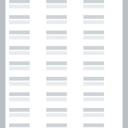
█████████
█████████
█████████
█████████
█████████
█████████
█████████
█████████
█████████
█████████
█████████
█████████
█████████
█████████
█████████
█████████
█████████
█████████
█████████
█████████
█████████
█████████
█████████
█████████
█████████
█████████
█████████
█████████
█████████
█████████
█████████
█████████
█████████
█████████
█████████
█████████
█████████
█████████
█████████
█████████
█████████
█████████
█████████
█████████
█████████
█████████
█████████
█████████
█████████
█████████
█████████