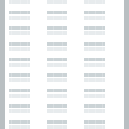
█████████
█████████
█████████
█████████
█████████
█████████
█████████
█████████
█████████
█████████
█████████
█████████
█████████
█████████
█████████
█████████
█████████
█████████
█████████
█████████
█████████
█████████
█████████
█████████
█████████
█████████
█████████
█████████
█████████
█████████
█████████
█████████
█████████
█████████
█████████
█████████
█████████
█████████
█████████
█████████
█████████
█████████
█████████
█████████
█████████
█████████
█████████
█████████
█████████
█████████
█████████