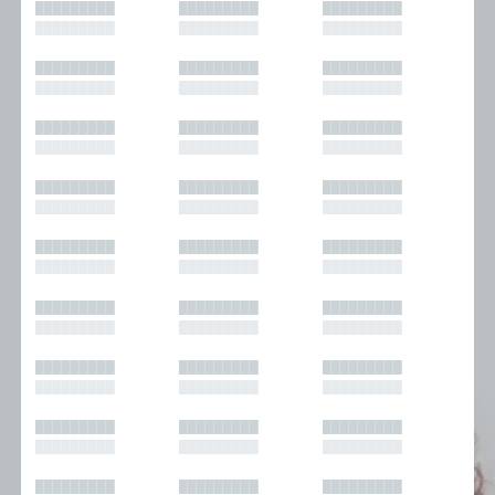
█████████
█████████
█████████
█████████
█████████
█████████
█████████
█████████
█████████
█████████
█████████
█████████
█████████
█████████
█████████
█████████
█████████
█████████
█████████
█████████
█████████
█████████
█████████
█████████
█████████
█████████
█████████
█████████
█████████
█████████
█████████
█████████
█████████
█████████
█████████
█████████
█████████
█████████
█████████
█████████
█████████
█████████
█████████
█████████
█████████
█████████
█████████
█████████
█████████
█████████
█████████