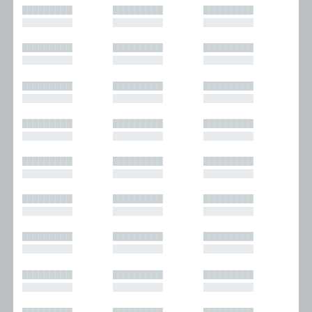
█████████
█████████
█████████
█████████
█████████
█████████
█████████
█████████
█████████
█████████
█████████
█████████
█████████
█████████
█████████
█████████
█████████
█████████
█████████
█████████
█████████
█████████
█████████
█████████
█████████
█████████
█████████
█████████
█████████
█████████
█████████
█████████
█████████
█████████
█████████
█████████
█████████
█████████
█████████
█████████
█████████
█████████
█████████
█████████
█████████
█████████
█████████
█████████
█████████
█████████
█████████