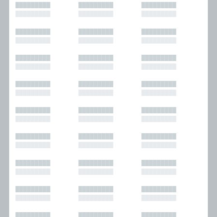
█████████
█████████
█████████
█████████
█████████
█████████
█████████
█████████
█████████
█████████
█████████
█████████
█████████
█████████
█████████
█████████
█████████
█████████
█████████
█████████
█████████
█████████
█████████
█████████
█████████
█████████
█████████
█████████
█████████
█████████
█████████
█████████
█████████
█████████
█████████
█████████
█████████
█████████
█████████
█████████
█████████
█████████
█████████
█████████
█████████
█████████
█████████
█████████
█████████
█████████
█████████