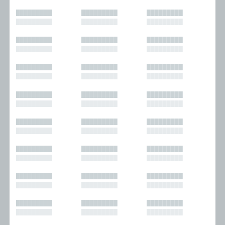
█████████
█████████
█████████
█████████
█████████
█████████
█████████
█████████
█████████
█████████
█████████
█████████
█████████
█████████
█████████
█████████
█████████
█████████
█████████
█████████
█████████
█████████
█████████
█████████
█████████
█████████
█████████
█████████
█████████
█████████
█████████
█████████
█████████
█████████
█████████
█████████
█████████
█████████
█████████
█████████
█████████
█████████
█████████
█████████
█████████
█████████
█████████
█████████