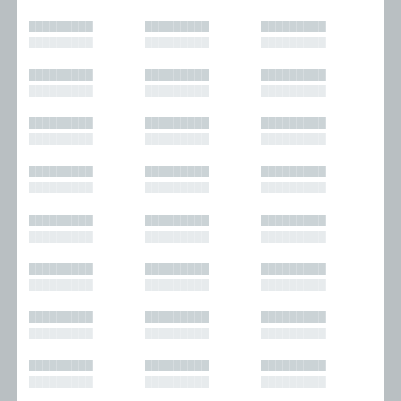
█████████
█████████
█████████
█████████
█████████
█████████
█████████
█████████
█████████
█████████
█████████
█████████
█████████
█████████
█████████
█████████
█████████
█████████
█████████
█████████
█████████
█████████
█████████
█████████
█████████
█████████
█████████
█████████
█████████
█████████
█████████
█████████
█████████
█████████
█████████
█████████
█████████
█████████
█████████
█████████
█████████
█████████
█████████
█████████
█████████
█████████
█████████
█████████