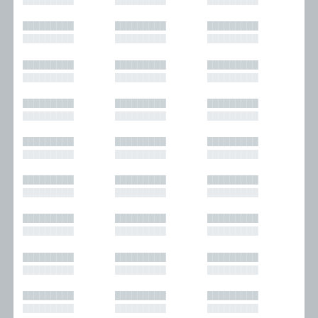
█████████
█████████
█████████
█████████
█████████
█████████
█████████
█████████
█████████
█████████
█████████
█████████
█████████
█████████
█████████
█████████
█████████
█████████
█████████
█████████
█████████
█████████
█████████
█████████
█████████
█████████
█████████
█████████
█████████
█████████
█████████
█████████
█████████
█████████
█████████
█████████
█████████
█████████
█████████
█████████
█████████
█████████
█████████
█████████
█████████
█████████
█████████
█████████
█████████
█████████
█████████