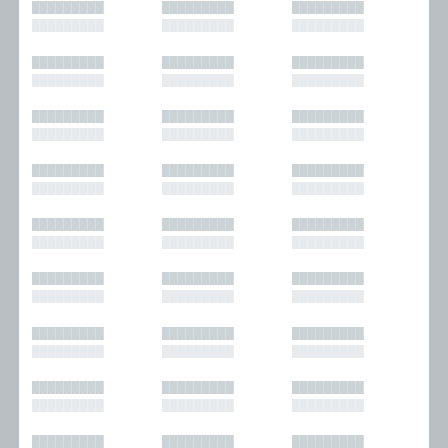
█████████
█████████
█████████
█████████
█████████
█████████
█████████
█████████
█████████
█████████
█████████
█████████
█████████
█████████
█████████
█████████
█████████
█████████
█████████
█████████
█████████
█████████
█████████
█████████
█████████
█████████
█████████
█████████
█████████
█████████
█████████
█████████
█████████
█████████
█████████
█████████
█████████
█████████
█████████
█████████
█████████
█████████
█████████
█████████
█████████
█████████
█████████
█████████
█████████
█████████
█████████