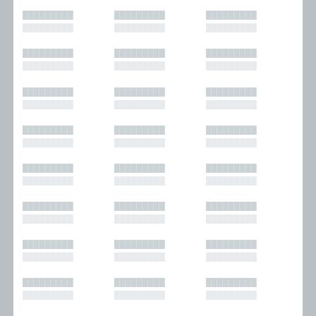
█████████
█████████
█████████
█████████
█████████
█████████
█████████
█████████
█████████
█████████
█████████
█████████
█████████
█████████
█████████
█████████
█████████
█████████
█████████
█████████
█████████
█████████
█████████
█████████
█████████
█████████
█████████
█████████
█████████
█████████
█████████
█████████
█████████
█████████
█████████
█████████
█████████
█████████
█████████
█████████
█████████
█████████
█████████
█████████
█████████
█████████
█████████
█████████