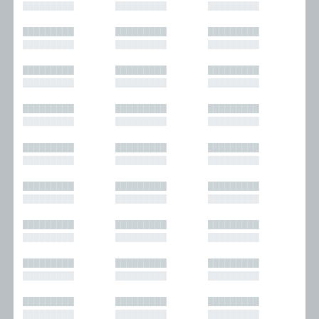
█████████
█████████
█████████
█████████
█████████
█████████
█████████
█████████
█████████
█████████
█████████
█████████
█████████
█████████
█████████
█████████
█████████
█████████
█████████
█████████
█████████
█████████
█████████
█████████
█████████
█████████
█████████
█████████
█████████
█████████
█████████
█████████
█████████
█████████
█████████
█████████
█████████
█████████
█████████
█████████
█████████
█████████
█████████
█████████
█████████
█████████
█████████
█████████
█████████
█████████
█████████