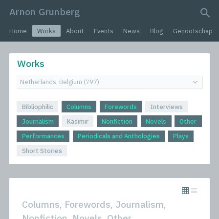
Arnon Grunberg
search query
Home
Works
About
Events
News
Blog
Genootschap
Works
Bibliophilic
Columns
Forewords
Interviews
Journalism
Kasimir
Nonfiction
Novels
Other
Performances
Periodicals and Anthologies
Plays
Short Stories
Columns, Forewords, Journalism,
Nonfiction, Novels, Other,