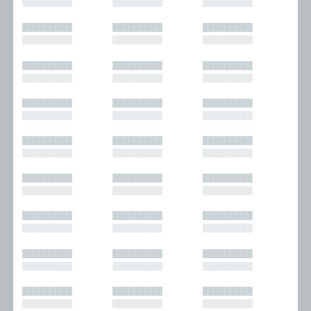
█████████
█████████
█████████
█████████
█████████
█████████
█████████
█████████
█████████
█████████
█████████
█████████
█████████
█████████
█████████
█████████
█████████
█████████
█████████
█████████
█████████
█████████
█████████
█████████
█████████
█████████
█████████
█████████
█████████
█████████
█████████
█████████
█████████
█████████
█████████
█████████
█████████
█████████
█████████
█████████
█████████
█████████
█████████
█████████
█████████
█████████
█████████
█████████
█████████
█████████
█████████