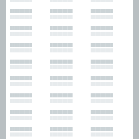
█████████
█████████
█████████
█████████
█████████
█████████
█████████
█████████
█████████
█████████
█████████
█████████
█████████
█████████
█████████
█████████
█████████
█████████
█████████
█████████
█████████
█████████
█████████
█████████
█████████
█████████
█████████
█████████
█████████
█████████
█████████
█████████
█████████
█████████
█████████
█████████
█████████
█████████
█████████
█████████
█████████
█████████
█████████
█████████
█████████
█████████
█████████
█████████