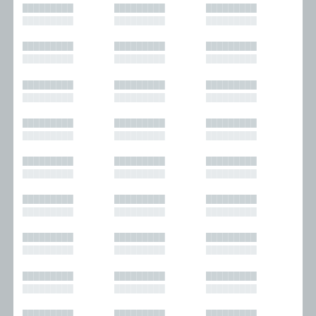
█████████
█████████
█████████
█████████
█████████
█████████
█████████
█████████
█████████
█████████
█████████
█████████
█████████
█████████
█████████
█████████
█████████
█████████
█████████
█████████
█████████
█████████
█████████
█████████
█████████
█████████
█████████
█████████
█████████
█████████
█████████
█████████
█████████
█████████
█████████
█████████
█████████
█████████
█████████
█████████
█████████
█████████
█████████
█████████
█████████
█████████
█████████
█████████
█████████
█████████
█████████