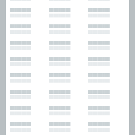
█████████
█████████
█████████
█████████
█████████
█████████
█████████
█████████
█████████
█████████
█████████
█████████
█████████
█████████
█████████
█████████
█████████
█████████
█████████
█████████
█████████
█████████
█████████
█████████
█████████
█████████
█████████
█████████
█████████
█████████
█████████
█████████
█████████
█████████
█████████
█████████
█████████
█████████
█████████
█████████
█████████
█████████
█████████
█████████
█████████
█████████
█████████
█████████