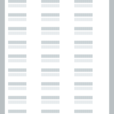
█████████
█████████
█████████
█████████
█████████
█████████
█████████
█████████
█████████
█████████
█████████
█████████
█████████
█████████
█████████
█████████
█████████
█████████
█████████
█████████
█████████
█████████
█████████
█████████
█████████
█████████
█████████
█████████
█████████
█████████
█████████
█████████
█████████
█████████
█████████
█████████
█████████
█████████
█████████
█████████
█████████
█████████
█████████
█████████
█████████
█████████
█████████
█████████
█████████
█████████
█████████