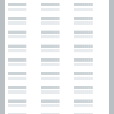
█████████
█████████
█████████
█████████
█████████
█████████
█████████
█████████
█████████
█████████
█████████
█████████
█████████
█████████
█████████
█████████
█████████
█████████
█████████
█████████
█████████
█████████
█████████
█████████
█████████
█████████
█████████
█████████
█████████
█████████
█████████
█████████
█████████
█████████
█████████
█████████
█████████
█████████
█████████
█████████
█████████
█████████
█████████
█████████
█████████
█████████
█████████
█████████