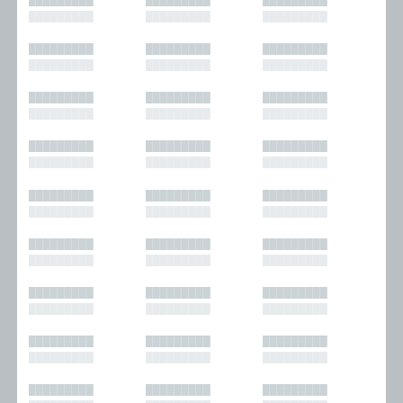
█████████
█████████
█████████
█████████
█████████
█████████
█████████
█████████
█████████
█████████
█████████
█████████
█████████
█████████
█████████
█████████
█████████
█████████
█████████
█████████
█████████
█████████
█████████
█████████
█████████
█████████
█████████
█████████
█████████
█████████
█████████
█████████
█████████
█████████
█████████
█████████
█████████
█████████
█████████
█████████
█████████
█████████
█████████
█████████
█████████
█████████
█████████
█████████