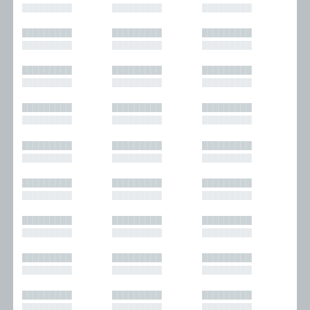
█████████
█████████
█████████
█████████
█████████
█████████
█████████
█████████
█████████
█████████
█████████
█████████
█████████
█████████
█████████
█████████
█████████
█████████
█████████
█████████
█████████
█████████
█████████
█████████
█████████
█████████
█████████
█████████
█████████
█████████
█████████
█████████
█████████
█████████
█████████
█████████
█████████
█████████
█████████
█████████
█████████
█████████
█████████
█████████
█████████
█████████
█████████
█████████
█████████
█████████
█████████