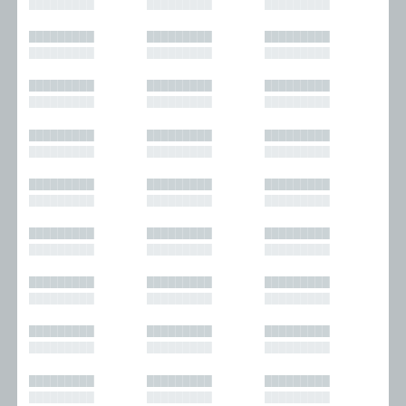
█████████
█████████
█████████
█████████
█████████
█████████
█████████
█████████
█████████
█████████
█████████
█████████
█████████
█████████
█████████
█████████
█████████
█████████
█████████
█████████
█████████
█████████
█████████
█████████
█████████
█████████
█████████
█████████
█████████
█████████
█████████
█████████
█████████
█████████
█████████
█████████
█████████
█████████
█████████
█████████
█████████
█████████
█████████
█████████
█████████
█████████
█████████
█████████
█████████
█████████
█████████