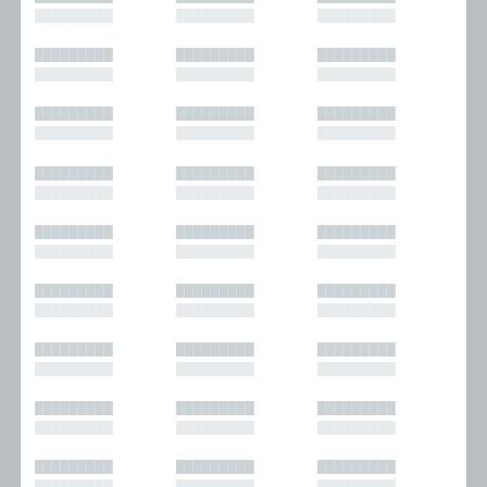
█████████
█████████
█████████
█████████
█████████
█████████
█████████
█████████
█████████
█████████
█████████
█████████
█████████
█████████
█████████
█████████
█████████
█████████
█████████
█████████
█████████
█████████
█████████
█████████
█████████
█████████
█████████
█████████
█████████
█████████
█████████
█████████
█████████
█████████
█████████
█████████
█████████
█████████
█████████
█████████
█████████
█████████
█████████
█████████
█████████
█████████
█████████
█████████
█████████
█████████
█████████