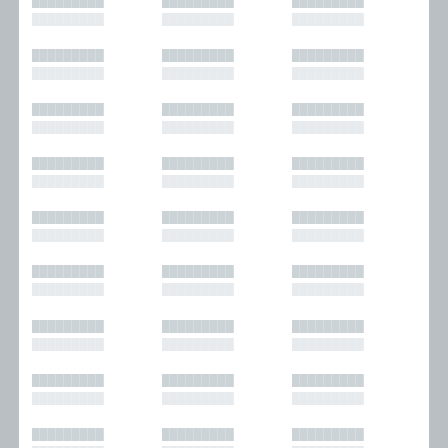
█████████
█████████
█████████
█████████
█████████
█████████
█████████
█████████
█████████
█████████
█████████
█████████
█████████
█████████
█████████
█████████
█████████
█████████
█████████
█████████
█████████
█████████
█████████
█████████
█████████
█████████
█████████
█████████
█████████
█████████
█████████
█████████
█████████
█████████
█████████
█████████
█████████
█████████
█████████
█████████
█████████
█████████
█████████
█████████
█████████
█████████
█████████
█████████
█████████
█████████
█████████