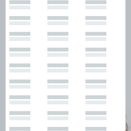
█████████
█████████
█████████
█████████
█████████
█████████
█████████
█████████
█████████
█████████
█████████
█████████
█████████
█████████
█████████
█████████
█████████
█████████
█████████
█████████
█████████
█████████
█████████
█████████
█████████
█████████
█████████
█████████
█████████
█████████
█████████
█████████
█████████
█████████
█████████
█████████
█████████
█████████
█████████
█████████
█████████
█████████
█████████
█████████
█████████
█████████
█████████
█████████
█████████
█████████
█████████