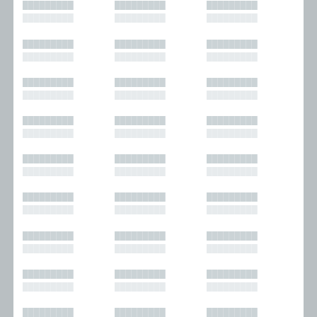
█████████
█████████
█████████
█████████
█████████
█████████
█████████
█████████
█████████
█████████
█████████
█████████
█████████
█████████
█████████
█████████
█████████
█████████
█████████
█████████
█████████
█████████
█████████
█████████
█████████
█████████
█████████
█████████
█████████
█████████
█████████
█████████
█████████
█████████
█████████
█████████
█████████
█████████
█████████
█████████
█████████
█████████
█████████
█████████
█████████
█████████
█████████
█████████
█████████
█████████
█████████