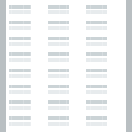
█████████
█████████
█████████
█████████
█████████
█████████
█████████
█████████
█████████
█████████
█████████
█████████
█████████
█████████
█████████
█████████
█████████
█████████
█████████
█████████
█████████
█████████
█████████
█████████
█████████
█████████
█████████
█████████
█████████
█████████
█████████
█████████
█████████
█████████
█████████
█████████
█████████
█████████
█████████
█████████
█████████
█████████
█████████
█████████
█████████
█████████
█████████
█████████