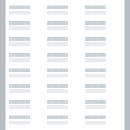
█████████
█████████
█████████
█████████
█████████
█████████
█████████
█████████
█████████
█████████
█████████
█████████
█████████
█████████
█████████
█████████
█████████
█████████
█████████
█████████
█████████
█████████
█████████
█████████
█████████
█████████
█████████
█████████
█████████
█████████
█████████
█████████
█████████
█████████
█████████
█████████
█████████
█████████
█████████
█████████
█████████
█████████
█████████
█████████
█████████
█████████
█████████
█████████