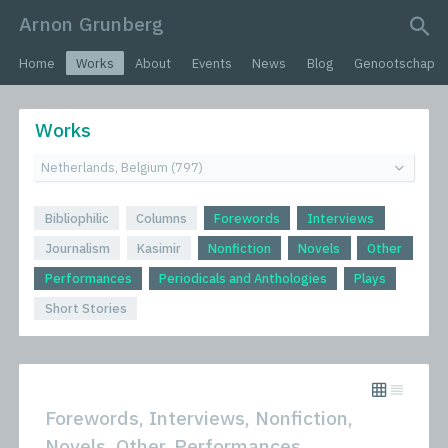
Arnon Grunberg
search query
Home
Works
About
Events
News
Blog
Genootschap
Works
Bibliophilic
Columns
Forewords
Interviews
Journalism
Kasimir
Nonfiction
Novels
Other
Performances
Periodicals and Anthologies
Plays
Short Stories
Forewords, Interviews, Nonfiction,
Novels, Other, Performances,