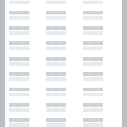
█████████
█████████
█████████
█████████
█████████
█████████
█████████
█████████
█████████
█████████
█████████
█████████
█████████
█████████
█████████
█████████
█████████
█████████
█████████
█████████
█████████
█████████
█████████
█████████
█████████
█████████
█████████
█████████
█████████
█████████
█████████
█████████
█████████
█████████
█████████
█████████
█████████
█████████
█████████
█████████
█████████
█████████
█████████
█████████
█████████
█████████
█████████
█████████
█████████
█████████
█████████