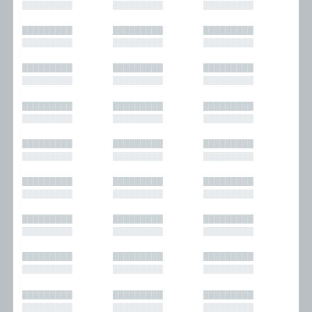
█████████
█████████
█████████
█████████
█████████
█████████
█████████
█████████
█████████
█████████
█████████
█████████
█████████
█████████
█████████
█████████
█████████
█████████
█████████
█████████
█████████
█████████
█████████
█████████
█████████
█████████
█████████
█████████
█████████
█████████
█████████
█████████
█████████
█████████
█████████
█████████
█████████
█████████
█████████
█████████
█████████
█████████
█████████
█████████
█████████
█████████
█████████
█████████
█████████
█████████
█████████