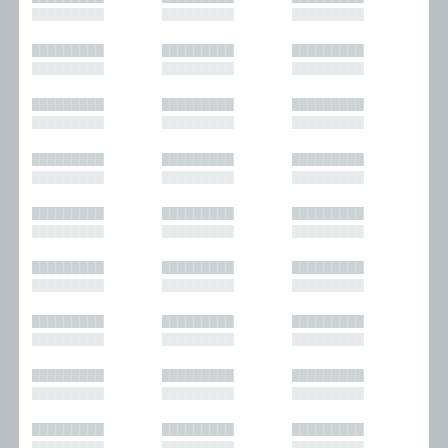
█████████
█████████
█████████
█████████
█████████
█████████
█████████
█████████
█████████
█████████
█████████
█████████
█████████
█████████
█████████
█████████
█████████
█████████
█████████
█████████
█████████
█████████
█████████
█████████
█████████
█████████
█████████
█████████
█████████
█████████
█████████
█████████
█████████
█████████
█████████
█████████
█████████
█████████
█████████
█████████
█████████
█████████
█████████
█████████
█████████
█████████
█████████
█████████
█████████
█████████
█████████