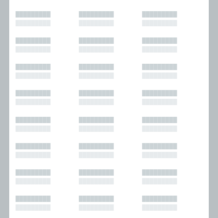
█████████
█████████
█████████
█████████
█████████
█████████
█████████
█████████
█████████
█████████
█████████
█████████
█████████
█████████
█████████
█████████
█████████
█████████
█████████
█████████
█████████
█████████
█████████
█████████
█████████
█████████
█████████
█████████
█████████
█████████
█████████
█████████
█████████
█████████
█████████
█████████
█████████
█████████
█████████
█████████
█████████
█████████
█████████
█████████
█████████
█████████
█████████
█████████