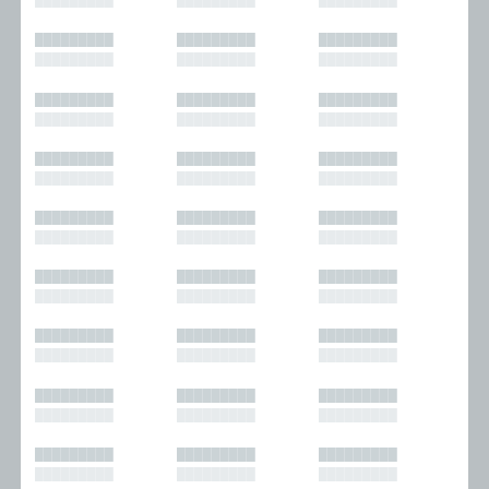
█████████
█████████
█████████
█████████
█████████
█████████
█████████
█████████
█████████
█████████
█████████
█████████
█████████
█████████
█████████
█████████
█████████
█████████
█████████
█████████
█████████
█████████
█████████
█████████
█████████
█████████
█████████
█████████
█████████
█████████
█████████
█████████
█████████
█████████
█████████
█████████
█████████
█████████
█████████
█████████
█████████
█████████
█████████
█████████
█████████
█████████
█████████
█████████
█████████
█████████
█████████