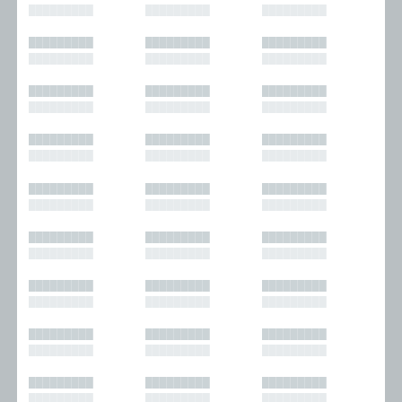
█████████
█████████
█████████
█████████
█████████
█████████
█████████
█████████
█████████
█████████
█████████
█████████
█████████
█████████
█████████
█████████
█████████
█████████
█████████
█████████
█████████
█████████
█████████
█████████
█████████
█████████
█████████
█████████
█████████
█████████
█████████
█████████
█████████
█████████
█████████
█████████
█████████
█████████
█████████
█████████
█████████
█████████
█████████
█████████
█████████
█████████
█████████
█████████
█████████
█████████
█████████