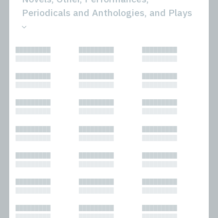
Periodicals and Anthologies, and Plays
All
Novels
█████████
█████████
█████████
Bibliophilic
Other
█████████
█████████
█████████
Columns
Performances
Forewords
Periodicals and
█████████
█████████
█████████
Interviews
Anthologies
█████████
█████████
█████████
Journalism
Plays
Kasimir
Short Stories
█████████
█████████
█████████
Nonfiction
█████████
█████████
█████████
█████████
█████████
█████████
█████████
█████████
█████████
█████████
█████████
█████████
█████████
█████████
█████████
█████████
█████████
█████████
█████████
█████████
█████████
█████████
█████████
█████████
█████████
█████████
█████████