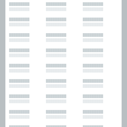
█████████
█████████
█████████
█████████
█████████
█████████
█████████
█████████
█████████
█████████
█████████
█████████
█████████
█████████
█████████
█████████
█████████
█████████
█████████
█████████
█████████
█████████
█████████
█████████
█████████
█████████
█████████
█████████
█████████
█████████
█████████
█████████
█████████
█████████
█████████
█████████
█████████
█████████
█████████
█████████
█████████
█████████
█████████
█████████
█████████
█████████
█████████
█████████
█████████
█████████
█████████