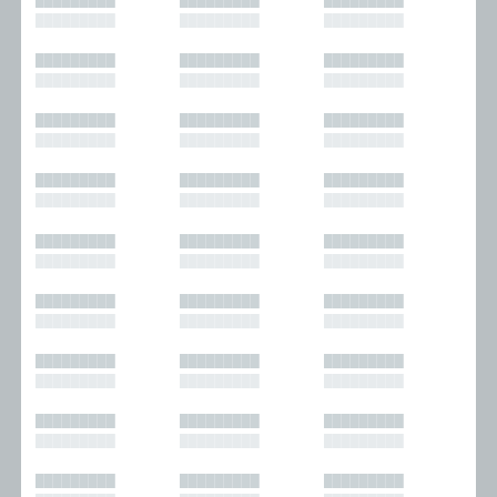
█████████
█████████
█████████
█████████
█████████
█████████
█████████
█████████
█████████
█████████
█████████
█████████
█████████
█████████
█████████
█████████
█████████
█████████
█████████
█████████
█████████
█████████
█████████
█████████
█████████
█████████
█████████
█████████
█████████
█████████
█████████
█████████
█████████
█████████
█████████
█████████
█████████
█████████
█████████
█████████
█████████
█████████
█████████
█████████
█████████
█████████
█████████
█████████