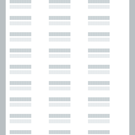
█████████
█████████
█████████
█████████
█████████
█████████
█████████
█████████
█████████
█████████
█████████
█████████
█████████
█████████
█████████
█████████
█████████
█████████
█████████
█████████
█████████
█████████
█████████
█████████
█████████
█████████
█████████
█████████
█████████
█████████
█████████
█████████
█████████
█████████
█████████
█████████
█████████
█████████
█████████
█████████
█████████
█████████
█████████
█████████
█████████
█████████
█████████
█████████
█████████
█████████
█████████