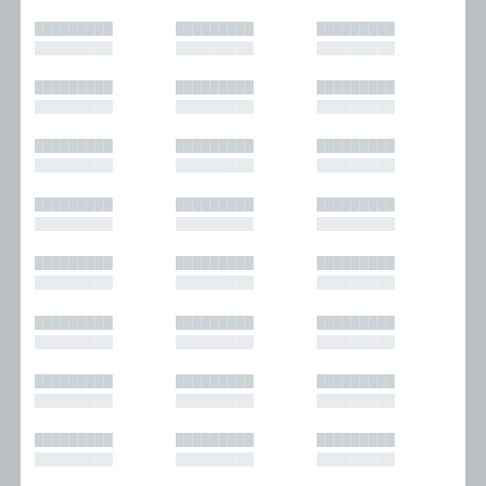
█████████
█████████
█████████
█████████
█████████
█████████
█████████
█████████
█████████
█████████
█████████
█████████
█████████
█████████
█████████
█████████
█████████
█████████
█████████
█████████
█████████
█████████
█████████
█████████
█████████
█████████
█████████
█████████
█████████
█████████
█████████
█████████
█████████
█████████
█████████
█████████
█████████
█████████
█████████
█████████
█████████
█████████
█████████
█████████
█████████
█████████
█████████
█████████