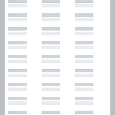
█████████
█████████
█████████
█████████
█████████
█████████
█████████
█████████
█████████
█████████
█████████
█████████
█████████
█████████
█████████
█████████
█████████
█████████
█████████
█████████
█████████
█████████
█████████
█████████
█████████
█████████
█████████
█████████
█████████
█████████
█████████
█████████
█████████
█████████
█████████
█████████
█████████
█████████
█████████
█████████
█████████
█████████
█████████
█████████
█████████
█████████
█████████
█████████
█████████
█████████
█████████