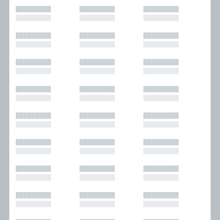
█████████
█████████
█████████
█████████
█████████
█████████
█████████
█████████
█████████
█████████
█████████
█████████
█████████
█████████
█████████
█████████
█████████
█████████
█████████
█████████
█████████
█████████
█████████
█████████
█████████
█████████
█████████
█████████
█████████
█████████
█████████
█████████
█████████
█████████
█████████
█████████
█████████
█████████
█████████
█████████
█████████
█████████
█████████
█████████
█████████
█████████
█████████
█████████