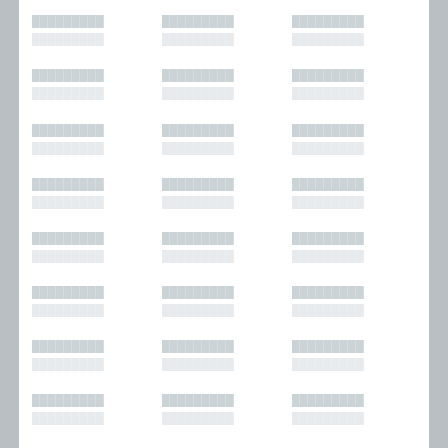
█████████
█████████
█████████
█████████
█████████
█████████
█████████
█████████
█████████
█████████
█████████
█████████
█████████
█████████
█████████
█████████
█████████
█████████
█████████
█████████
█████████
█████████
█████████
█████████
█████████
█████████
█████████
█████████
█████████
█████████
█████████
█████████
█████████
█████████
█████████
█████████
█████████
█████████
█████████
█████████
█████████
█████████
█████████
█████████
█████████
█████████
█████████
█████████