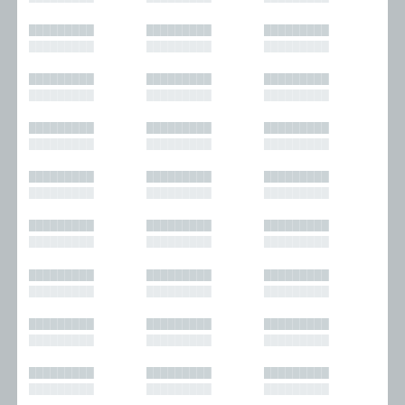
█████████
█████████
█████████
█████████
█████████
█████████
█████████
█████████
█████████
█████████
█████████
█████████
█████████
█████████
█████████
█████████
█████████
█████████
█████████
█████████
█████████
█████████
█████████
█████████
█████████
█████████
█████████
█████████
█████████
█████████
█████████
█████████
█████████
█████████
█████████
█████████
█████████
█████████
█████████
█████████
█████████
█████████
█████████
█████████
█████████
█████████
█████████
█████████