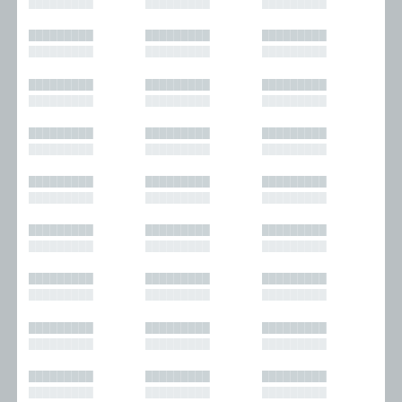
█████████
█████████
█████████
█████████
█████████
█████████
█████████
█████████
█████████
█████████
█████████
█████████
█████████
█████████
█████████
█████████
█████████
█████████
█████████
█████████
█████████
█████████
█████████
█████████
█████████
█████████
█████████
█████████
█████████
█████████
█████████
█████████
█████████
█████████
█████████
█████████
█████████
█████████
█████████
█████████
█████████
█████████
█████████
█████████
█████████
█████████
█████████
█████████
█████████
█████████
█████████