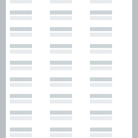
█████████
█████████
█████████
█████████
█████████
█████████
█████████
█████████
█████████
█████████
█████████
█████████
█████████
█████████
█████████
█████████
█████████
█████████
█████████
█████████
█████████
█████████
█████████
█████████
█████████
█████████
█████████
█████████
█████████
█████████
█████████
█████████
█████████
█████████
█████████
█████████
█████████
█████████
█████████
█████████
█████████
█████████
█████████
█████████
█████████
█████████
█████████
█████████
█████████
█████████
█████████