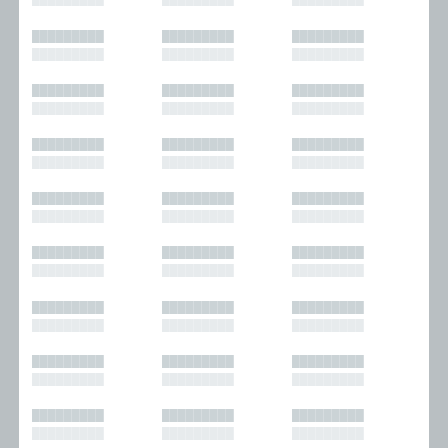
█████████
█████████
█████████
█████████
█████████
█████████
█████████
█████████
█████████
█████████
█████████
█████████
█████████
█████████
█████████
█████████
█████████
█████████
█████████
█████████
█████████
█████████
█████████
█████████
█████████
█████████
█████████
█████████
█████████
█████████
█████████
█████████
█████████
█████████
█████████
█████████
█████████
█████████
█████████
█████████
█████████
█████████
█████████
█████████
█████████
█████████
█████████
█████████