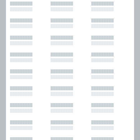
█████████
█████████
█████████
█████████
█████████
█████████
█████████
█████████
█████████
█████████
█████████
█████████
█████████
█████████
█████████
█████████
█████████
█████████
█████████
█████████
█████████
█████████
█████████
█████████
█████████
█████████
█████████
█████████
█████████
█████████
█████████
█████████
█████████
█████████
█████████
█████████
█████████
█████████
█████████
█████████
█████████
█████████
█████████
█████████
█████████
█████████
█████████
█████████
█████████
█████████
█████████