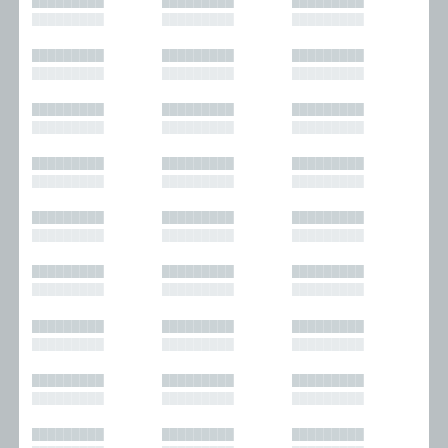
█████████
█████████
█████████
█████████
█████████
█████████
█████████
█████████
█████████
█████████
█████████
█████████
█████████
█████████
█████████
█████████
█████████
█████████
█████████
█████████
█████████
█████████
█████████
█████████
█████████
█████████
█████████
█████████
█████████
█████████
█████████
█████████
█████████
█████████
█████████
█████████
█████████
█████████
█████████
█████████
█████████
█████████
█████████
█████████
█████████
█████████
█████████
█████████
█████████
█████████
█████████