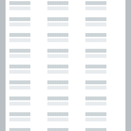
█████████
█████████
█████████
█████████
█████████
█████████
█████████
█████████
█████████
█████████
█████████
█████████
█████████
█████████
█████████
█████████
█████████
█████████
█████████
█████████
█████████
█████████
█████████
█████████
█████████
█████████
█████████
█████████
█████████
█████████
█████████
█████████
█████████
█████████
█████████
█████████
█████████
█████████
█████████
█████████
█████████
█████████
█████████
█████████
█████████
█████████
█████████
█████████
█████████
█████████
█████████