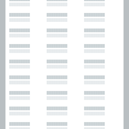
█████████
█████████
█████████
█████████
█████████
█████████
█████████
█████████
█████████
█████████
█████████
█████████
█████████
█████████
█████████
█████████
█████████
█████████
█████████
█████████
█████████
█████████
█████████
█████████
█████████
█████████
█████████
█████████
█████████
█████████
█████████
█████████
█████████
█████████
█████████
█████████
█████████
█████████
█████████
█████████
█████████
█████████
█████████
█████████
█████████
█████████
█████████
█████████