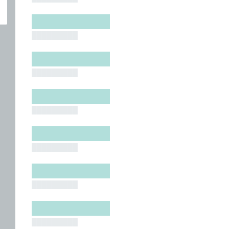
█████████
█████████
█████████
█████████
█████████
█████████
█████████
█████████
█████████
█████████
█████████
█████████