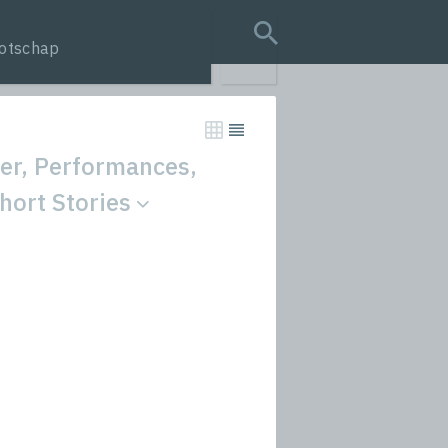
otschap
search query
her, Performances,
Short Stories
tion
s
rmances
icals and Anthologies
Stories