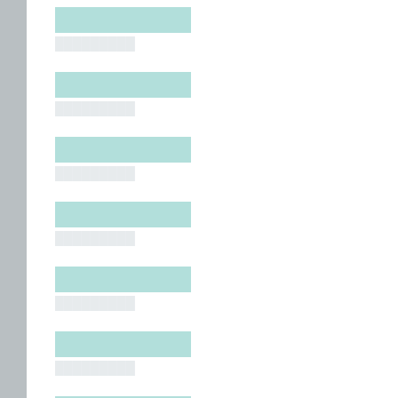
█████████
█████████
█████████
█████████
█████████
█████████
█████████
█████████
█████████
█████████
█████████
█████████