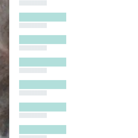
█████████
█████████
█████████
█████████
█████████
█████████
█████████
█████████
█████████
█████████
█████████
█████████
█████████