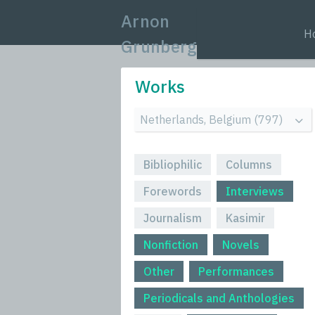
Arnon
H
Grunberg
Works
Bibliophilic
Columns
Forewords
Interviews
Journalism
Kasimir
Nonfiction
Novels
Other
Performances
Periodicals and Anthologies