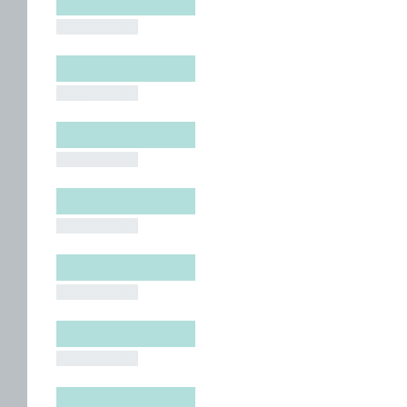
█████████
█████████
█████████
█████████
█████████
█████████
█████████
█████████
█████████
█████████
█████████
█████████
█████████