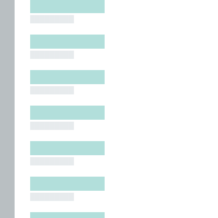
█████████
█████████
█████████
█████████
█████████
█████████
█████████
█████████
█████████
█████████
█████████
█████████