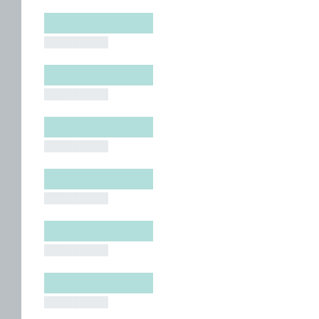
█████████
█████████
█████████
█████████
█████████
█████████
█████████
█████████
█████████
█████████
█████████
█████████