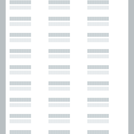
█████████
█████████
█████████
█████████
█████████
█████████
█████████
█████████
█████████
█████████
█████████
█████████
█████████
█████████
█████████
█████████
█████████
█████████
█████████
█████████
█████████
█████████
█████████
█████████
█████████
█████████
█████████
█████████
█████████
█████████
█████████
█████████
█████████
█████████
█████████
█████████
█████████
█████████
█████████
█████████
█████████
█████████
█████████
█████████
█████████
█████████
█████████
█████████
█████████
█████████
█████████