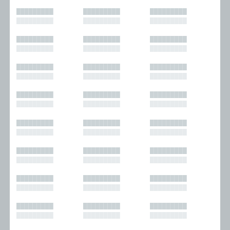
█████████
█████████
█████████
█████████
█████████
█████████
█████████
█████████
█████████
█████████
█████████
█████████
█████████
█████████
█████████
█████████
█████████
█████████
█████████
█████████
█████████
█████████
█████████
█████████
█████████
█████████
█████████
█████████
█████████
█████████
█████████
█████████
█████████
█████████
█████████
█████████
█████████
█████████
█████████
█████████
█████████
█████████
█████████
█████████
█████████
█████████
█████████
█████████