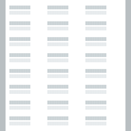
█████████
█████████
█████████
█████████
█████████
█████████
█████████
█████████
█████████
█████████
█████████
█████████
█████████
█████████
█████████
█████████
█████████
█████████
█████████
█████████
█████████
█████████
█████████
█████████
█████████
█████████
█████████
█████████
█████████
█████████
█████████
█████████
█████████
█████████
█████████
█████████
█████████
█████████
█████████
█████████
█████████
█████████
█████████
█████████
█████████
█████████
█████████
█████████