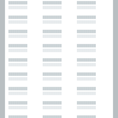
█████████
█████████
█████████
█████████
█████████
█████████
█████████
█████████
█████████
█████████
█████████
█████████
█████████
█████████
█████████
█████████
█████████
█████████
█████████
█████████
█████████
█████████
█████████
█████████
█████████
█████████
█████████
█████████
█████████
█████████
█████████
█████████
█████████
█████████
█████████
█████████
█████████
█████████
█████████
█████████
█████████
█████████
█████████
█████████
█████████
█████████
█████████
█████████
█████████
█████████
█████████