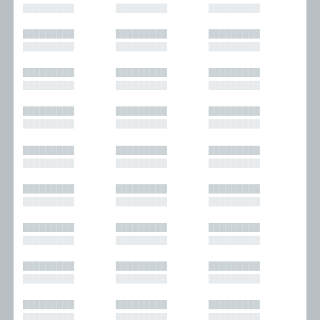
█████████
█████████
█████████
█████████
█████████
█████████
█████████
█████████
█████████
█████████
█████████
█████████
█████████
█████████
█████████
█████████
█████████
█████████
█████████
█████████
█████████
█████████
█████████
█████████
█████████
█████████
█████████
█████████
█████████
█████████
█████████
█████████
█████████
█████████
█████████
█████████
█████████
█████████
█████████
█████████
█████████
█████████
█████████
█████████
█████████
█████████
█████████
█████████
█████████
█████████
█████████