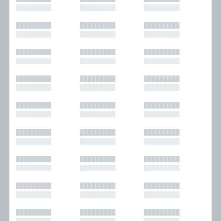
█████████
█████████
█████████
█████████
█████████
█████████
█████████
█████████
█████████
█████████
█████████
█████████
█████████
█████████
█████████
█████████
█████████
█████████
█████████
█████████
█████████
█████████
█████████
█████████
█████████
█████████
█████████
█████████
█████████
█████████
█████████
█████████
█████████
█████████
█████████
█████████
█████████
█████████
█████████
█████████
█████████
█████████
█████████
█████████
█████████
█████████
█████████
█████████