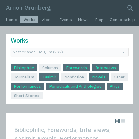
Arnon Grunberg
search query
Home
Works
About
Events
News
Blog
Genootschap
Works
Bibliophilic
Columns
Forewords
Interviews
Journalism
Kasimir
Nonfiction
Novels
Other
Performances
Periodicals and Anthologies
Plays
Short Stories
Bibliophilic, Forewords, Interviews,
Kasimir, Novels, Performances,