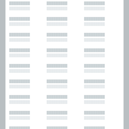
█████████
█████████
█████████
█████████
█████████
█████████
█████████
█████████
█████████
█████████
█████████
█████████
█████████
█████████
█████████
█████████
█████████
█████████
█████████
█████████
█████████
█████████
█████████
█████████
█████████
█████████
█████████
█████████
█████████
█████████
█████████
█████████
█████████
█████████
█████████
█████████
█████████
█████████
█████████
█████████
█████████
█████████
█████████
█████████
█████████
█████████
█████████
█████████
█████████
█████████
█████████