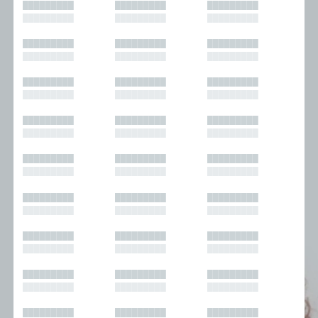
█████████
█████████
█████████
█████████
█████████
█████████
█████████
█████████
█████████
█████████
█████████
█████████
█████████
█████████
█████████
█████████
█████████
█████████
█████████
█████████
█████████
█████████
█████████
█████████
█████████
█████████
█████████
█████████
█████████
█████████
█████████
█████████
█████████
█████████
█████████
█████████
█████████
█████████
█████████
█████████
█████████
█████████
█████████
█████████
█████████
█████████
█████████
█████████
█████████
█████████
█████████