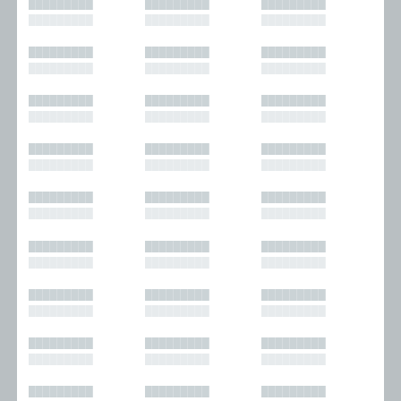
█████████
█████████
█████████
█████████
█████████
█████████
█████████
█████████
█████████
█████████
█████████
█████████
█████████
█████████
█████████
█████████
█████████
█████████
█████████
█████████
█████████
█████████
█████████
█████████
█████████
█████████
█████████
█████████
█████████
█████████
█████████
█████████
█████████
█████████
█████████
█████████
█████████
█████████
█████████
█████████
█████████
█████████
█████████
█████████
█████████
█████████
█████████
█████████
█████████
█████████
█████████