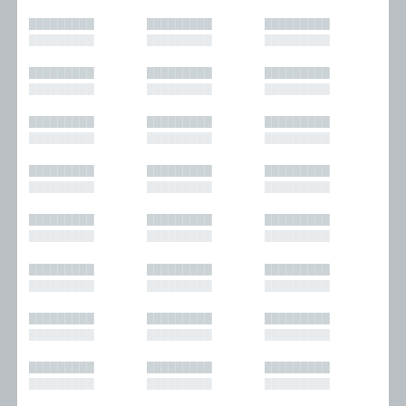
█████████
█████████
█████████
█████████
█████████
█████████
█████████
█████████
█████████
█████████
█████████
█████████
█████████
█████████
█████████
█████████
█████████
█████████
█████████
█████████
█████████
█████████
█████████
█████████
█████████
█████████
█████████
█████████
█████████
█████████
█████████
█████████
█████████
█████████
█████████
█████████
█████████
█████████
█████████
█████████
█████████
█████████
█████████
█████████
█████████
█████████
█████████
█████████