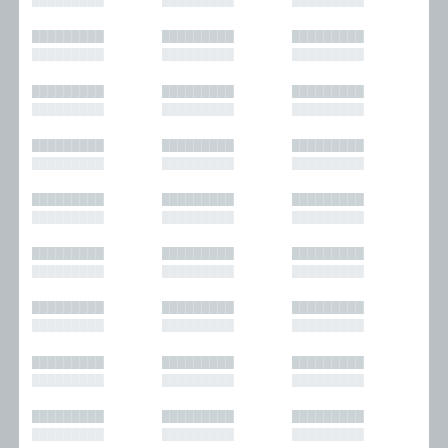
█████████
█████████
█████████
█████████
█████████
█████████
█████████
█████████
█████████
█████████
█████████
█████████
█████████
█████████
█████████
█████████
█████████
█████████
█████████
█████████
█████████
█████████
█████████
█████████
█████████
█████████
█████████
█████████
█████████
█████████
█████████
█████████
█████████
█████████
█████████
█████████
█████████
█████████
█████████
█████████
█████████
█████████
█████████
█████████
█████████
█████████
█████████
█████████
█████████
█████████
█████████