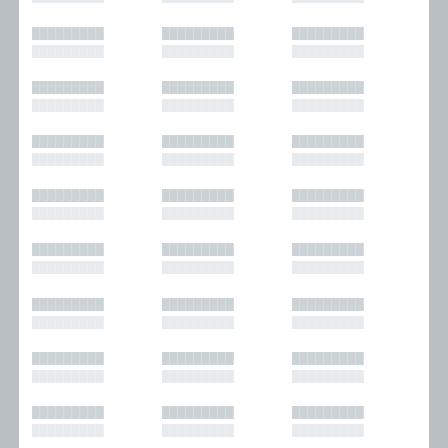
█████████
█████████
█████████
█████████
█████████
█████████
█████████
█████████
█████████
█████████
█████████
█████████
█████████
█████████
█████████
█████████
█████████
█████████
█████████
█████████
█████████
█████████
█████████
█████████
█████████
█████████
█████████
█████████
█████████
█████████
█████████
█████████
█████████
█████████
█████████
█████████
█████████
█████████
█████████
█████████
█████████
█████████
█████████
█████████
█████████
█████████
█████████
█████████