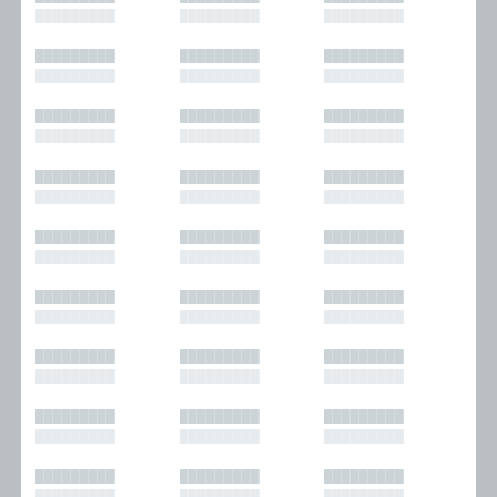
█████████
█████████
█████████
█████████
█████████
█████████
█████████
█████████
█████████
█████████
█████████
█████████
█████████
█████████
█████████
█████████
█████████
█████████
█████████
█████████
█████████
█████████
█████████
█████████
█████████
█████████
█████████
█████████
█████████
█████████
█████████
█████████
█████████
█████████
█████████
█████████
█████████
█████████
█████████
█████████
█████████
█████████
█████████
█████████
█████████
█████████
█████████
█████████
█████████
█████████
█████████