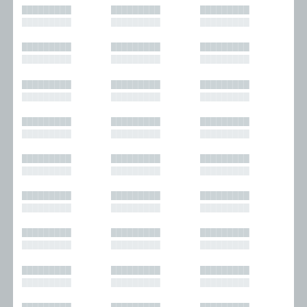
█████████
█████████
█████████
█████████
█████████
█████████
█████████
█████████
█████████
█████████
█████████
█████████
█████████
█████████
█████████
█████████
█████████
█████████
█████████
█████████
█████████
█████████
█████████
█████████
█████████
█████████
█████████
█████████
█████████
█████████
█████████
█████████
█████████
█████████
█████████
█████████
█████████
█████████
█████████
█████████
█████████
█████████
█████████
█████████
█████████
█████████
█████████
█████████
█████████
█████████
█████████