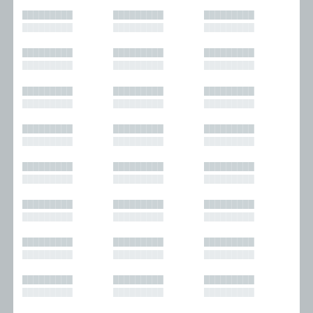
█████████
█████████
█████████
█████████
█████████
█████████
█████████
█████████
█████████
█████████
█████████
█████████
█████████
█████████
█████████
█████████
█████████
█████████
█████████
█████████
█████████
█████████
█████████
█████████
█████████
█████████
█████████
█████████
█████████
█████████
█████████
█████████
█████████
█████████
█████████
█████████
█████████
█████████
█████████
█████████
█████████
█████████
█████████
█████████
█████████
█████████
█████████
█████████