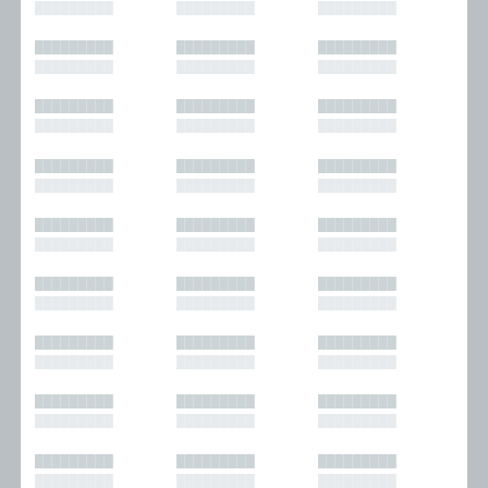
█████████
█████████
█████████
█████████
█████████
█████████
█████████
█████████
█████████
█████████
█████████
█████████
█████████
█████████
█████████
█████████
█████████
█████████
█████████
█████████
█████████
█████████
█████████
█████████
█████████
█████████
█████████
█████████
█████████
█████████
█████████
█████████
█████████
█████████
█████████
█████████
█████████
█████████
█████████
█████████
█████████
█████████
█████████
█████████
█████████
█████████
█████████
█████████
█████████
█████████
█████████