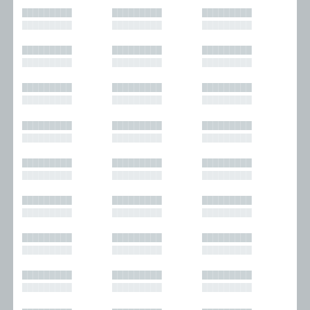
█████████
█████████
█████████
█████████
█████████
█████████
█████████
█████████
█████████
█████████
█████████
█████████
█████████
█████████
█████████
█████████
█████████
█████████
█████████
█████████
█████████
█████████
█████████
█████████
█████████
█████████
█████████
█████████
█████████
█████████
█████████
█████████
█████████
█████████
█████████
█████████
█████████
█████████
█████████
█████████
█████████
█████████
█████████
█████████
█████████
█████████
█████████
█████████