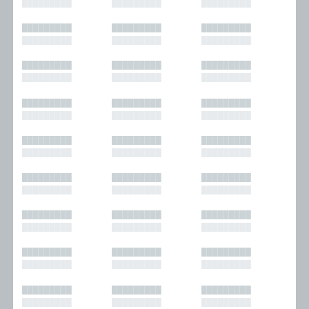
█████████
█████████
█████████
█████████
█████████
█████████
█████████
█████████
█████████
█████████
█████████
█████████
█████████
█████████
█████████
█████████
█████████
█████████
█████████
█████████
█████████
█████████
█████████
█████████
█████████
█████████
█████████
█████████
█████████
█████████
█████████
█████████
█████████
█████████
█████████
█████████
█████████
█████████
█████████
█████████
█████████
█████████
█████████
█████████
█████████
█████████
█████████
█████████
█████████
█████████
█████████