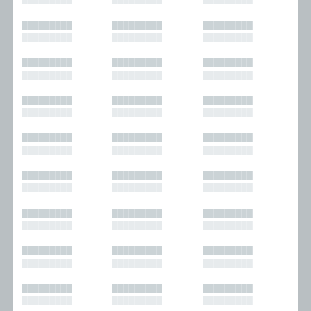
█████████
█████████
█████████
█████████
█████████
█████████
█████████
█████████
█████████
█████████
█████████
█████████
█████████
█████████
█████████
█████████
█████████
█████████
█████████
█████████
█████████
█████████
█████████
█████████
█████████
█████████
█████████
█████████
█████████
█████████
█████████
█████████
█████████
█████████
█████████
█████████
█████████
█████████
█████████
█████████
█████████
█████████
█████████
█████████
█████████
█████████
█████████
█████████