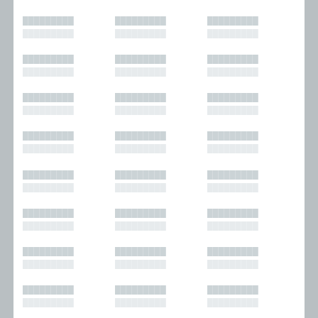
█████████
█████████
█████████
█████████
█████████
█████████
█████████
█████████
█████████
█████████
█████████
█████████
█████████
█████████
█████████
█████████
█████████
█████████
█████████
█████████
█████████
█████████
█████████
█████████
█████████
█████████
█████████
█████████
█████████
█████████
█████████
█████████
█████████
█████████
█████████
█████████
█████████
█████████
█████████
█████████
█████████
█████████
█████████
█████████
█████████
█████████
█████████
█████████