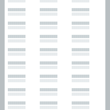
█████████
█████████
█████████
█████████
█████████
█████████
█████████
█████████
█████████
█████████
█████████
█████████
█████████
█████████
█████████
█████████
█████████
█████████
█████████
█████████
█████████
█████████
█████████
█████████
█████████
█████████
█████████
█████████
█████████
█████████
█████████
█████████
█████████
█████████
█████████
█████████
█████████
█████████
█████████
█████████
█████████
█████████
█████████
█████████
█████████
█████████
█████████
█████████
█████████
█████████
█████████