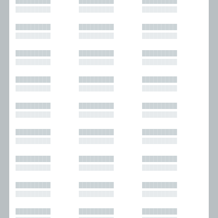
█████████
█████████
█████████
█████████
█████████
█████████
█████████
█████████
█████████
█████████
█████████
█████████
█████████
█████████
█████████
█████████
█████████
█████████
█████████
█████████
█████████
█████████
█████████
█████████
█████████
█████████
█████████
█████████
█████████
█████████
█████████
█████████
█████████
█████████
█████████
█████████
█████████
█████████
█████████
█████████
█████████
█████████
█████████
█████████
█████████
█████████
█████████
█████████
█████████
█████████
█████████