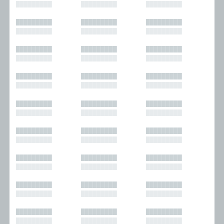
█████████
█████████
█████████
█████████
█████████
█████████
█████████
█████████
█████████
█████████
█████████
█████████
█████████
█████████
█████████
█████████
█████████
█████████
█████████
█████████
█████████
█████████
█████████
█████████
█████████
█████████
█████████
█████████
█████████
█████████
█████████
█████████
█████████
█████████
█████████
█████████
█████████
█████████
█████████
█████████
█████████
█████████
█████████
█████████
█████████
█████████
█████████
█████████
█████████
█████████
█████████