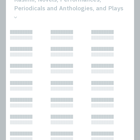
Periodicals and Anthologies, and Plays
All
Novels
█████████
█████████
█████████
Bibliophilic
Other
█████████
█████████
█████████
Columns
Performances
Forewords
Periodicals and
█████████
█████████
█████████
Interviews
Anthologies
█████████
█████████
█████████
Journalism
Plays
Kasimir
Short Stories
█████████
█████████
█████████
Nonfiction
█████████
█████████
█████████
█████████
█████████
█████████
█████████
█████████
█████████
█████████
█████████
█████████
█████████
█████████
█████████
█████████
█████████
█████████
█████████
█████████
█████████
█████████
█████████
█████████
█████████
█████████
█████████