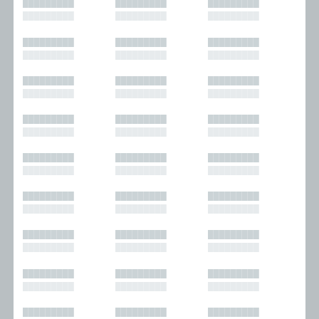
█████████
█████████
█████████
█████████
█████████
█████████
█████████
█████████
█████████
█████████
█████████
█████████
█████████
█████████
█████████
█████████
█████████
█████████
█████████
█████████
█████████
█████████
█████████
█████████
█████████
█████████
█████████
█████████
█████████
█████████
█████████
█████████
█████████
█████████
█████████
█████████
█████████
█████████
█████████
█████████
█████████
█████████
█████████
█████████
█████████
█████████
█████████
█████████
█████████
█████████
█████████