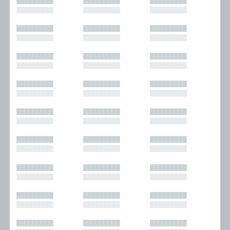
█████████
█████████
█████████
█████████
█████████
█████████
█████████
█████████
█████████
█████████
█████████
█████████
█████████
█████████
█████████
█████████
█████████
█████████
█████████
█████████
█████████
█████████
█████████
█████████
█████████
█████████
█████████
█████████
█████████
█████████
█████████
█████████
█████████
█████████
█████████
█████████
█████████
█████████
█████████
█████████
█████████
█████████
█████████
█████████
█████████
█████████
█████████
█████████
█████████
█████████
█████████