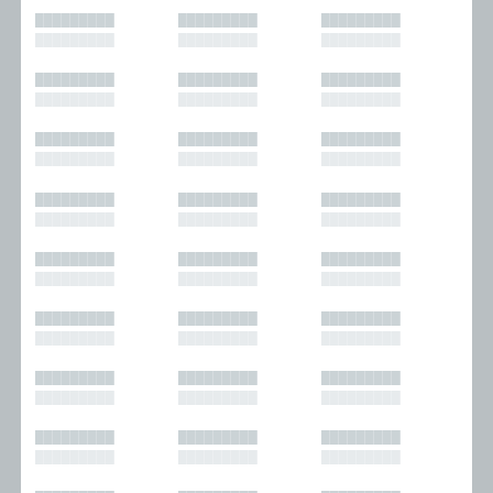
█████████
█████████
█████████
█████████
█████████
█████████
█████████
█████████
█████████
█████████
█████████
█████████
█████████
█████████
█████████
█████████
█████████
█████████
█████████
█████████
█████████
█████████
█████████
█████████
█████████
█████████
█████████
█████████
█████████
█████████
█████████
█████████
█████████
█████████
█████████
█████████
█████████
█████████
█████████
█████████
█████████
█████████
█████████
█████████
█████████
█████████
█████████
█████████