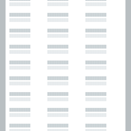
█████████
█████████
█████████
█████████
█████████
█████████
█████████
█████████
█████████
█████████
█████████
█████████
█████████
█████████
█████████
█████████
█████████
█████████
█████████
█████████
█████████
█████████
█████████
█████████
█████████
█████████
█████████
█████████
█████████
█████████
█████████
█████████
█████████
█████████
█████████
█████████
█████████
█████████
█████████
█████████
█████████
█████████
█████████
█████████
█████████
█████████
█████████
█████████
█████████
█████████
█████████