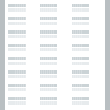
█████████
█████████
█████████
█████████
█████████
█████████
█████████
█████████
█████████
█████████
█████████
█████████
█████████
█████████
█████████
█████████
█████████
█████████
█████████
█████████
█████████
█████████
█████████
█████████
█████████
█████████
█████████
█████████
█████████
█████████
█████████
█████████
█████████
█████████
█████████
█████████
█████████
█████████
█████████
█████████
█████████
█████████
█████████
█████████
█████████
█████████
█████████
█████████