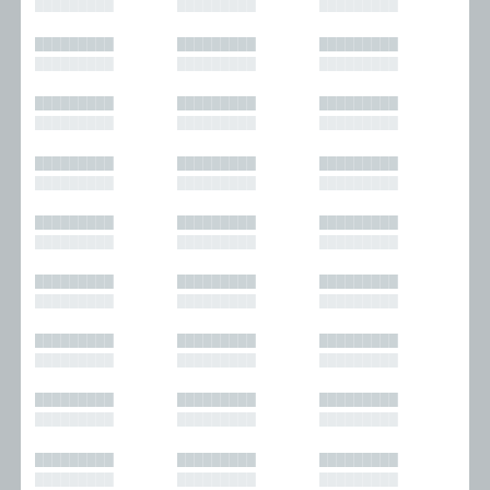
█████████
█████████
█████████
█████████
█████████
█████████
█████████
█████████
█████████
█████████
█████████
█████████
█████████
█████████
█████████
█████████
█████████
█████████
█████████
█████████
█████████
█████████
█████████
█████████
█████████
█████████
█████████
█████████
█████████
█████████
█████████
█████████
█████████
█████████
█████████
█████████
█████████
█████████
█████████
█████████
█████████
█████████
█████████
█████████
█████████
█████████
█████████
█████████
█████████
█████████
█████████