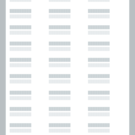
█████████
█████████
█████████
█████████
█████████
█████████
█████████
█████████
█████████
█████████
█████████
█████████
█████████
█████████
█████████
█████████
█████████
█████████
█████████
█████████
█████████
█████████
█████████
█████████
█████████
█████████
█████████
█████████
█████████
█████████
█████████
█████████
█████████
█████████
█████████
█████████
█████████
█████████
█████████
█████████
█████████
█████████
█████████
█████████
█████████
█████████
█████████
█████████