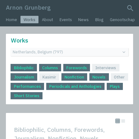
Arnon Grunberg
search query
Home
Works
About
Events
News
Blog
Genootschap
Works
Bibliophilic
Columns
Forewords
Interviews
Journalism
Kasimir
Nonfiction
Novels
Other
Performances
Periodicals and Anthologies
Plays
Short Stories
Bibliophilic, Columns, Forewords,
Journalism, Nonfiction, Novels,