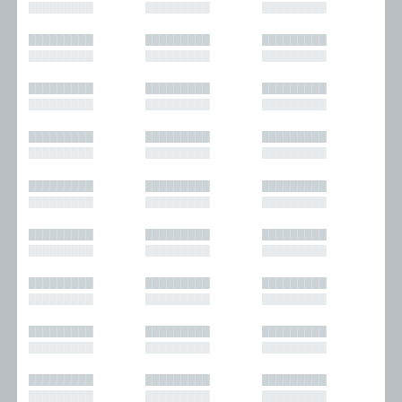
█████████
█████████
█████████
█████████
█████████
█████████
█████████
█████████
█████████
█████████
█████████
█████████
█████████
█████████
█████████
█████████
█████████
█████████
█████████
█████████
█████████
█████████
█████████
█████████
█████████
█████████
█████████
█████████
█████████
█████████
█████████
█████████
█████████
█████████
█████████
█████████
█████████
█████████
█████████
█████████
█████████
█████████
█████████
█████████
█████████
█████████
█████████
█████████
█████████
█████████
█████████