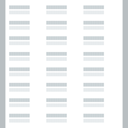
█████████
█████████
█████████
█████████
█████████
█████████
█████████
█████████
█████████
█████████
█████████
█████████
█████████
█████████
█████████
█████████
█████████
█████████
█████████
█████████
█████████
█████████
█████████
█████████
█████████
█████████
█████████
█████████
█████████
█████████
█████████
█████████
█████████
█████████
█████████
█████████
█████████
█████████
█████████
█████████
█████████
█████████
█████████
█████████
█████████
█████████
█████████
█████████