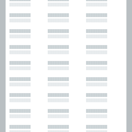
█████████
█████████
█████████
█████████
█████████
█████████
█████████
█████████
█████████
█████████
█████████
█████████
█████████
█████████
█████████
█████████
█████████
█████████
█████████
█████████
█████████
█████████
█████████
█████████
█████████
█████████
█████████
█████████
█████████
█████████
█████████
█████████
█████████
█████████
█████████
█████████
█████████
█████████
█████████
█████████
█████████
█████████
█████████
█████████
█████████
█████████
█████████
█████████