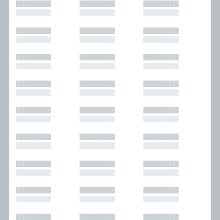
█████████
█████████
█████████
█████████
█████████
█████████
█████████
█████████
█████████
█████████
█████████
█████████
█████████
█████████
█████████
█████████
█████████
█████████
█████████
█████████
█████████
█████████
█████████
█████████
█████████
█████████
█████████
█████████
█████████
█████████
█████████
█████████
█████████
█████████
█████████
█████████
█████████
█████████
█████████
█████████
█████████
█████████
█████████
█████████
█████████
█████████
█████████
█████████
█████████
█████████
█████████