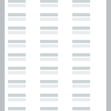
█████████
█████████
█████████
█████████
█████████
█████████
█████████
█████████
█████████
█████████
█████████
█████████
█████████
█████████
█████████
█████████
█████████
█████████
█████████
█████████
█████████
█████████
█████████
█████████
█████████
█████████
█████████
█████████
█████████
█████████
█████████
█████████
█████████
█████████
█████████
█████████
█████████
█████████
█████████
█████████
█████████
█████████
█████████
█████████
█████████
█████████
█████████
█████████
█████████
█████████
█████████