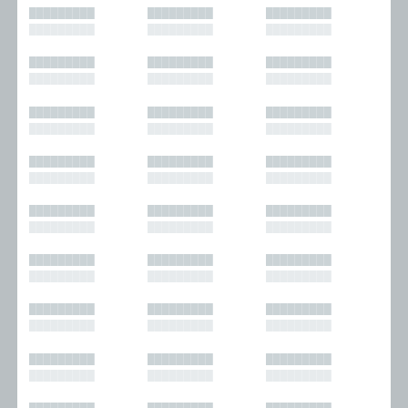
█████████
█████████
█████████
█████████
█████████
█████████
█████████
█████████
█████████
█████████
█████████
█████████
█████████
█████████
█████████
█████████
█████████
█████████
█████████
█████████
█████████
█████████
█████████
█████████
█████████
█████████
█████████
█████████
█████████
█████████
█████████
█████████
█████████
█████████
█████████
█████████
█████████
█████████
█████████
█████████
█████████
█████████
█████████
█████████
█████████
█████████
█████████
█████████
█████████
█████████
█████████