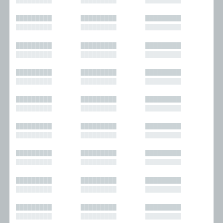
█████████
█████████
█████████
█████████
█████████
█████████
█████████
█████████
█████████
█████████
█████████
█████████
█████████
█████████
█████████
█████████
█████████
█████████
█████████
█████████
█████████
█████████
█████████
█████████
█████████
█████████
█████████
█████████
█████████
█████████
█████████
█████████
█████████
█████████
█████████
█████████
█████████
█████████
█████████
█████████
█████████
█████████
█████████
█████████
█████████
█████████
█████████
█████████
█████████
█████████
█████████