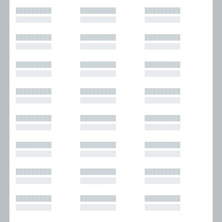
█████████
█████████
█████████
█████████
█████████
█████████
█████████
█████████
█████████
█████████
█████████
█████████
█████████
█████████
█████████
█████████
█████████
█████████
█████████
█████████
█████████
█████████
█████████
█████████
█████████
█████████
█████████
█████████
█████████
█████████
█████████
█████████
█████████
█████████
█████████
█████████
█████████
█████████
█████████
█████████
█████████
█████████
█████████
█████████
█████████
█████████
█████████
█████████