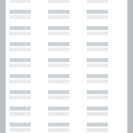
█████████
█████████
█████████
█████████
█████████
█████████
█████████
█████████
█████████
█████████
█████████
█████████
█████████
█████████
█████████
█████████
█████████
█████████
█████████
█████████
█████████
█████████
█████████
█████████
█████████
█████████
█████████
█████████
█████████
█████████
█████████
█████████
█████████
█████████
█████████
█████████
█████████
█████████
█████████
█████████
█████████
█████████
█████████
█████████
█████████
█████████
█████████
█████████
█████████
█████████
█████████