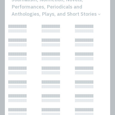
Performances, Periodicals and
Anthologies, Plays, and Short Stories
All
Novels
█████████
█████████
█████████
Bibliophilic
Other
█████████
█████████
█████████
Columns
Performances
Forewords
Periodicals and
█████████
█████████
█████████
Interviews
Anthologies
█████████
█████████
█████████
Journalism
Plays
Kasimir
Short Stories
█████████
█████████
█████████
Nonfiction
█████████
█████████
█████████
█████████
█████████
█████████
█████████
█████████
█████████
█████████
█████████
█████████
█████████
█████████
█████████
█████████
█████████
█████████
█████████
█████████
█████████
█████████
█████████
█████████
█████████
█████████
█████████