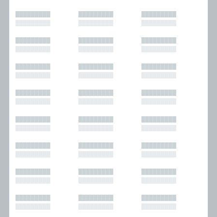
█████████
█████████
█████████
█████████
█████████
█████████
█████████
█████████
█████████
█████████
█████████
█████████
█████████
█████████
█████████
█████████
█████████
█████████
█████████
█████████
█████████
█████████
█████████
█████████
█████████
█████████
█████████
█████████
█████████
█████████
█████████
█████████
█████████
█████████
█████████
█████████
█████████
█████████
█████████
█████████
█████████
█████████
█████████
█████████
█████████
█████████
█████████
█████████