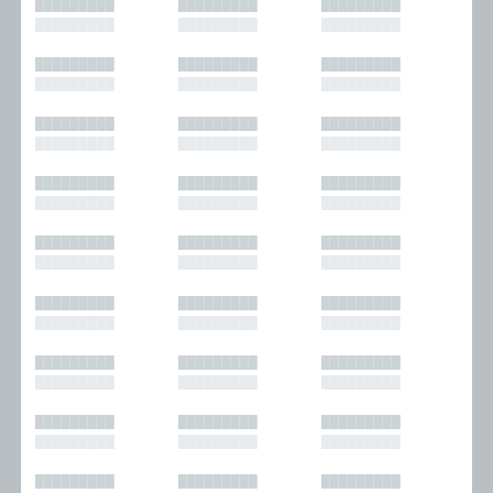
█████████
█████████
█████████
█████████
█████████
█████████
█████████
█████████
█████████
█████████
█████████
█████████
█████████
█████████
█████████
█████████
█████████
█████████
█████████
█████████
█████████
█████████
█████████
█████████
█████████
█████████
█████████
█████████
█████████
█████████
█████████
█████████
█████████
█████████
█████████
█████████
█████████
█████████
█████████
█████████
█████████
█████████
█████████
█████████
█████████
█████████
█████████
█████████
█████████
█████████
█████████