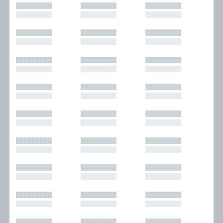
█████████
█████████
█████████
█████████
█████████
█████████
█████████
█████████
█████████
█████████
█████████
█████████
█████████
█████████
█████████
█████████
█████████
█████████
█████████
█████████
█████████
█████████
█████████
█████████
█████████
█████████
█████████
█████████
█████████
█████████
█████████
█████████
█████████
█████████
█████████
█████████
█████████
█████████
█████████
█████████
█████████
█████████
█████████
█████████
█████████
█████████
█████████
█████████
█████████
█████████
█████████