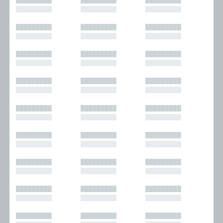
█████████
█████████
█████████
█████████
█████████
█████████
█████████
█████████
█████████
█████████
█████████
█████████
█████████
█████████
█████████
█████████
█████████
█████████
█████████
█████████
█████████
█████████
█████████
█████████
█████████
█████████
█████████
█████████
█████████
█████████
█████████
█████████
█████████
█████████
█████████
█████████
█████████
█████████
█████████
█████████
█████████
█████████
█████████
█████████
█████████
█████████
█████████
█████████