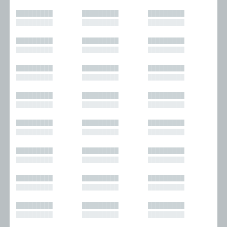
█████████
█████████
█████████
█████████
█████████
█████████
█████████
█████████
█████████
█████████
█████████
█████████
█████████
█████████
█████████
█████████
█████████
█████████
█████████
█████████
█████████
█████████
█████████
█████████
█████████
█████████
█████████
█████████
█████████
█████████
█████████
█████████
█████████
█████████
█████████
█████████
█████████
█████████
█████████
█████████
█████████
█████████
█████████
█████████
█████████
█████████
█████████
█████████