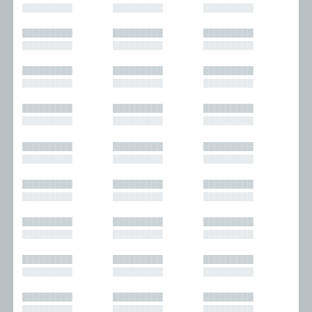
█████████
█████████
█████████
█████████
█████████
█████████
█████████
█████████
█████████
█████████
█████████
█████████
█████████
█████████
█████████
█████████
█████████
█████████
█████████
█████████
█████████
█████████
█████████
█████████
█████████
█████████
█████████
█████████
█████████
█████████
█████████
█████████
█████████
█████████
█████████
█████████
█████████
█████████
█████████
█████████
█████████
█████████
█████████
█████████
█████████
█████████
█████████
█████████
█████████
█████████
█████████