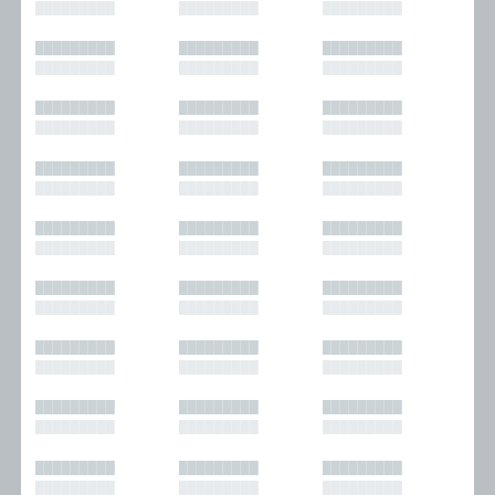
█████████
█████████
█████████
█████████
█████████
█████████
█████████
█████████
█████████
█████████
█████████
█████████
█████████
█████████
█████████
█████████
█████████
█████████
█████████
█████████
█████████
█████████
█████████
█████████
█████████
█████████
█████████
█████████
█████████
█████████
█████████
█████████
█████████
█████████
█████████
█████████
█████████
█████████
█████████
█████████
█████████
█████████
█████████
█████████
█████████
█████████
█████████
█████████
█████████
█████████
█████████