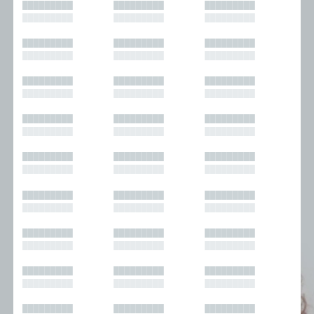
█████████
█████████
█████████
█████████
█████████
█████████
█████████
█████████
█████████
█████████
█████████
█████████
█████████
█████████
█████████
█████████
█████████
█████████
█████████
█████████
█████████
█████████
█████████
█████████
█████████
█████████
█████████
█████████
█████████
█████████
█████████
█████████
█████████
█████████
█████████
█████████
█████████
█████████
█████████
█████████
█████████
█████████
█████████
█████████
█████████
█████████
█████████
█████████
█████████
█████████
█████████