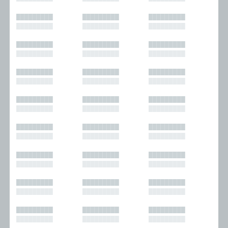
█████████
█████████
█████████
█████████
█████████
█████████
█████████
█████████
█████████
█████████
█████████
█████████
█████████
█████████
█████████
█████████
█████████
█████████
█████████
█████████
█████████
█████████
█████████
█████████
█████████
█████████
█████████
█████████
█████████
█████████
█████████
█████████
█████████
█████████
█████████
█████████
█████████
█████████
█████████
█████████
█████████
█████████
█████████
█████████
█████████
█████████
█████████
█████████