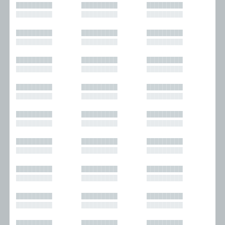
█████████
█████████
█████████
█████████
█████████
█████████
█████████
█████████
█████████
█████████
█████████
█████████
█████████
█████████
█████████
█████████
█████████
█████████
█████████
█████████
█████████
█████████
█████████
█████████
█████████
█████████
█████████
█████████
█████████
█████████
█████████
█████████
█████████
█████████
█████████
█████████
█████████
█████████
█████████
█████████
█████████
█████████
█████████
█████████
█████████
█████████
█████████
█████████
█████████
█████████
█████████