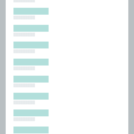
█████████
█████████
█████████
█████████
█████████
█████████
█████████
█████████
█████████
█████████
█████████
█████████
█████████
█████████
█████████
█████████