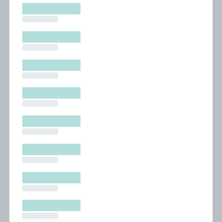
█████████
█████████
█████████
█████████
█████████
█████████
█████████
█████████
█████████
█████████
█████████
█████████
█████████
█████████
█████████
█████████