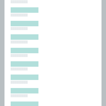
█████████
█████████
█████████
█████████
█████████
█████████
█████████
█████████
█████████
█████████
█████████
█████████
█████████
█████████
█████████
█████████