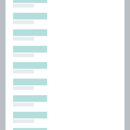
█████████
█████████
█████████
█████████
█████████
█████████
█████████
█████████
█████████
█████████
█████████
█████████
█████████
█████████
█████████