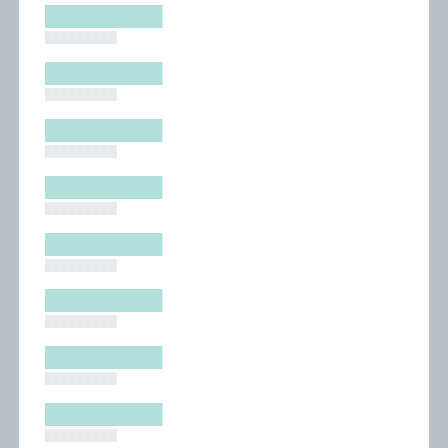
█████████
█████████
█████████
█████████
█████████
█████████
█████████
█████████
█████████
█████████
█████████
█████████
█████████
█████████
█████████
█████████