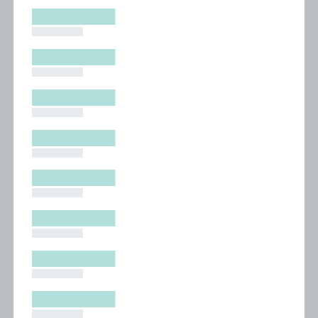
█████████
█████████
█████████
█████████
█████████
█████████
█████████
█████████
█████████
█████████
█████████
█████████
█████████
█████████
█████████
█████████