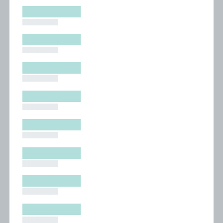
█████████
█████████
█████████
█████████
█████████
█████████
█████████
█████████
█████████
█████████
█████████
█████████
█████████
█████████
█████████
█████████