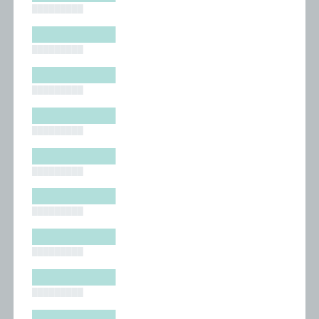
█████████
█████████
█████████
█████████
█████████
█████████
█████████
█████████
█████████
█████████
█████████
█████████
█████████
█████████
█████████
█████████