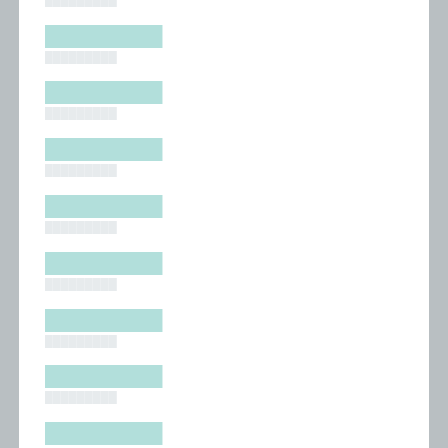
█████████
█████████
█████████
█████████
█████████
█████████
█████████
█████████
█████████
█████████
█████████
█████████
█████████
█████████
█████████