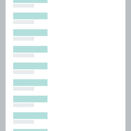
█████████
█████████
█████████
█████████
█████████
█████████
█████████
█████████
█████████
█████████
█████████
█████████
█████████
█████████
█████████