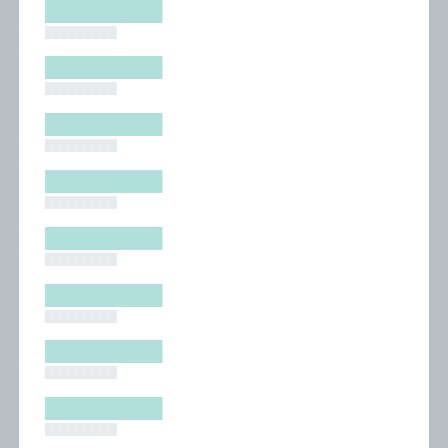
█████████
█████████
█████████
█████████
█████████
█████████
█████████
█████████
█████████
█████████
█████████
█████████
█████████
█████████
█████████
█████████