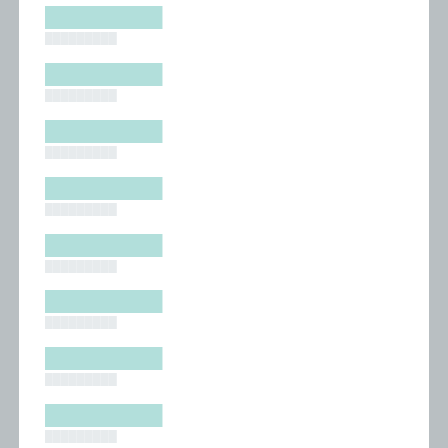
█████████
█████████
█████████
█████████
█████████
█████████
█████████
█████████
█████████
█████████
█████████
█████████
█████████
█████████
█████████
█████████