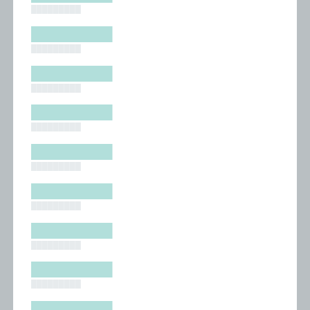
█████████
█████████
█████████
█████████
█████████
█████████
█████████
█████████
█████████
█████████
█████████
█████████
█████████
█████████
█████████
█████████