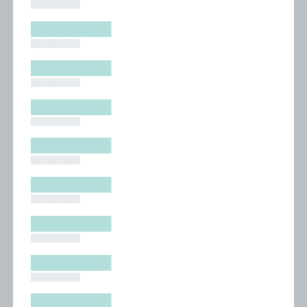
█████████
█████████
█████████
█████████
█████████
█████████
█████████
█████████
█████████
█████████
█████████
█████████
█████████
█████████
█████████
█████████