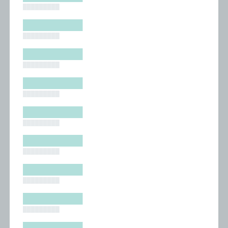
█████████
█████████
█████████
█████████
█████████
█████████
█████████
█████████
█████████
█████████
█████████
█████████
█████████
█████████
█████████
█████████