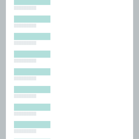
█████████
█████████
█████████
█████████
█████████
█████████
█████████
█████████
█████████
█████████
█████████
█████████
█████████
█████████
█████████
█████████