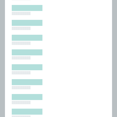
█████████
█████████
█████████
█████████
█████████
█████████
█████████
█████████
█████████
█████████
█████████
█████████
█████████
█████████
█████████