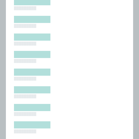
█████████
█████████
█████████
█████████
█████████
█████████
█████████
█████████
█████████
█████████
█████████
█████████
█████████
█████████
█████████
█████████