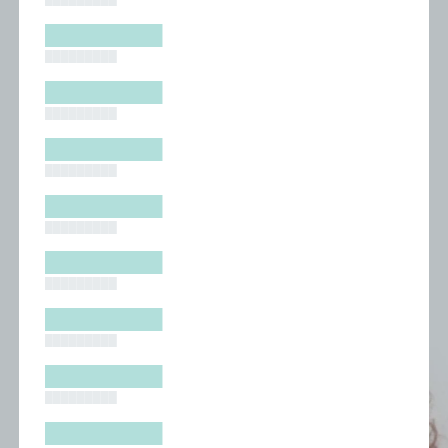
█████████
█████████
█████████
█████████
█████████
█████████
█████████
█████████
█████████
█████████
█████████
█████████
█████████
█████████
█████████