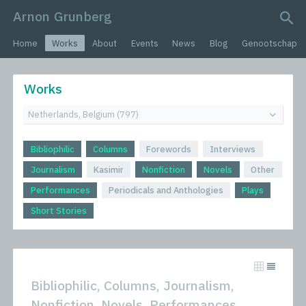
Arnon Grunberg
search query
Home
Works
About
Events
News
Blog
Genootschap
Works
Bibliophilic
Columns
Forewords
Interviews
Journalism
Kasimir
Nonfiction
Novels
Other
Performances
Periodicals and Anthologies
Plays
Short Stories
Bibliophilic, Columns, Journalism,
Nonfiction, Novels, Performances,