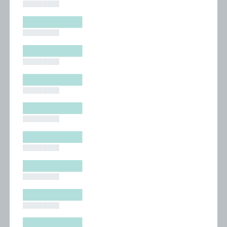
█████████
█████████
█████████
█████████
█████████
█████████
█████████
█████████
█████████
█████████
█████████
█████████
█████████
█████████
█████████
█████████