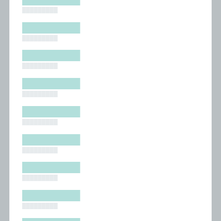
█████████
█████████
█████████
█████████
█████████
█████████
█████████
█████████
█████████
█████████
█████████
█████████
█████████
█████████
█████████