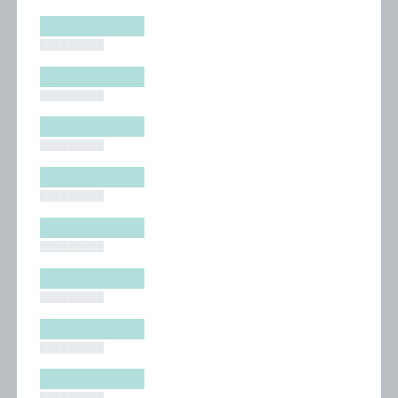
█████████
█████████
█████████
█████████
█████████
█████████
█████████
█████████
█████████
█████████
█████████
█████████
█████████
█████████
█████████
█████████