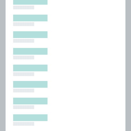
█████████
█████████
█████████
█████████
█████████
█████████
█████████
█████████
█████████
█████████
█████████
█████████
█████████
█████████
█████████
█████████