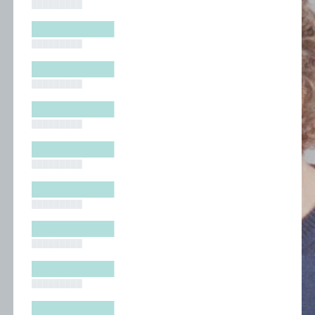
█████████
█████████
█████████
█████████
█████████
█████████
█████████
█████████
█████████
█████████
█████████
█████████
█████████
█████████
█████████
█████████