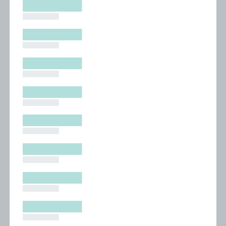
█████████
█████████
█████████
█████████
█████████
█████████
█████████
█████████
█████████
█████████
█████████
█████████
█████████
█████████
█████████
█████████