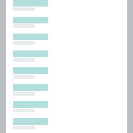
█████████
█████████
█████████
█████████
█████████
█████████
█████████
█████████
█████████
█████████
█████████
█████████
█████████
█████████
█████████
█████████