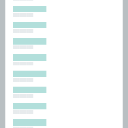
█████████
█████████
█████████
█████████
█████████
█████████
█████████
█████████
█████████
█████████
█████████
█████████
█████████
█████████
█████████