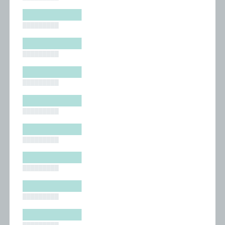
█████████
█████████
█████████
█████████
█████████
█████████
█████████
█████████
█████████
█████████
█████████
█████████
█████████
█████████
█████████
█████████