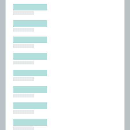
█████████
█████████
█████████
█████████
█████████
█████████
█████████
█████████
█████████
█████████
█████████
█████████
█████████
█████████
█████████
█████████