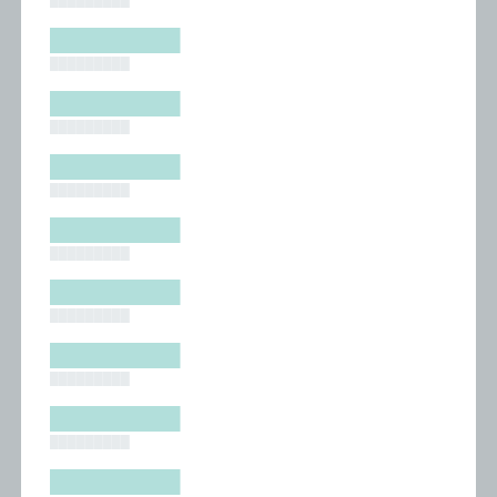
█████████
█████████
█████████
█████████
█████████
█████████
█████████
█████████
█████████
█████████
█████████
█████████
█████████
█████████
█████████
█████████