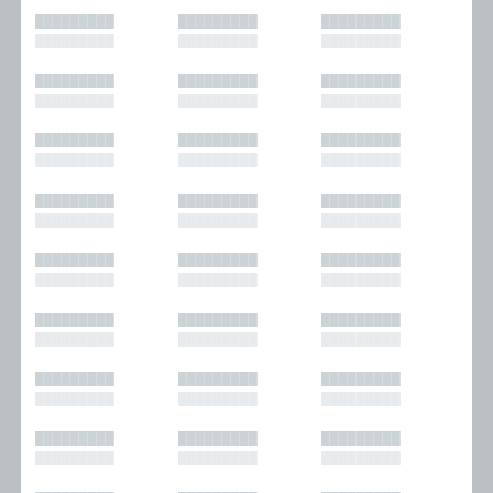
█████████
█████████
█████████
█████████
█████████
█████████
█████████
█████████
█████████
█████████
█████████
█████████
█████████
█████████
█████████
█████████
█████████
█████████
█████████
█████████
█████████
█████████
█████████
█████████
█████████
█████████
█████████
█████████
█████████
█████████
█████████
█████████
█████████
█████████
█████████
█████████
█████████
█████████
█████████
█████████
█████████
█████████
█████████
█████████
█████████
█████████
█████████
█████████