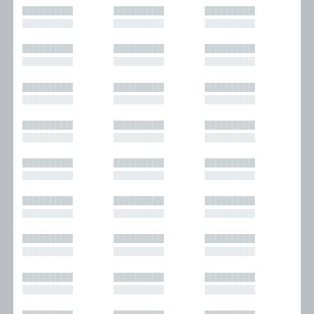
█████████
█████████
█████████
█████████
█████████
█████████
█████████
█████████
█████████
█████████
█████████
█████████
█████████
█████████
█████████
█████████
█████████
█████████
█████████
█████████
█████████
█████████
█████████
█████████
█████████
█████████
█████████
█████████
█████████
█████████
█████████
█████████
█████████
█████████
█████████
█████████
█████████
█████████
█████████
█████████
█████████
█████████
█████████
█████████
█████████
█████████
█████████
█████████