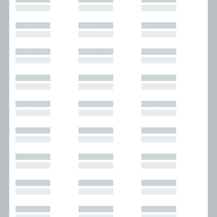
█████████
█████████
█████████
█████████
█████████
█████████
█████████
█████████
█████████
█████████
█████████
█████████
█████████
█████████
█████████
█████████
█████████
█████████
█████████
█████████
█████████
█████████
█████████
█████████
█████████
█████████
█████████
█████████
█████████
█████████
█████████
█████████
█████████
█████████
█████████
█████████
█████████
█████████
█████████
█████████
█████████
█████████
█████████
█████████
█████████
█████████
█████████
█████████