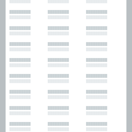
█████████
█████████
█████████
█████████
█████████
█████████
█████████
█████████
█████████
█████████
█████████
█████████
█████████
█████████
█████████
█████████
█████████
█████████
█████████
█████████
█████████
█████████
█████████
█████████
█████████
█████████
█████████
█████████
█████████
█████████
█████████
█████████
█████████
█████████
█████████
█████████
█████████
█████████
█████████
█████████
█████████
█████████
█████████
█████████
█████████
█████████
█████████
█████████
█████████
█████████
█████████