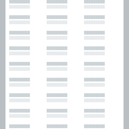
█████████
█████████
█████████
█████████
█████████
█████████
█████████
█████████
█████████
█████████
█████████
█████████
█████████
█████████
█████████
█████████
█████████
█████████
█████████
█████████
█████████
█████████
█████████
█████████
█████████
█████████
█████████
█████████
█████████
█████████
█████████
█████████
█████████
█████████
█████████
█████████
█████████
█████████
█████████
█████████
█████████
█████████
█████████
█████████
█████████
█████████
█████████
█████████
█████████
█████████
█████████