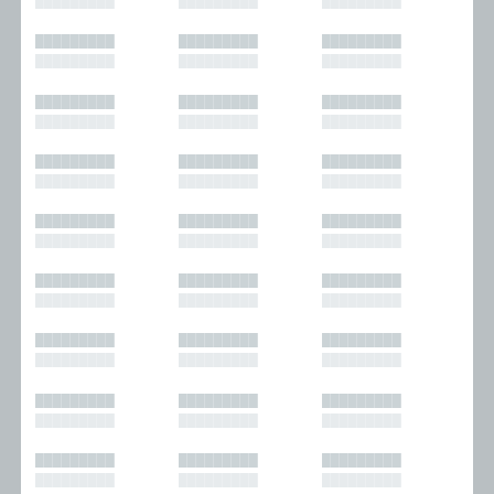
█████████
█████████
█████████
█████████
█████████
█████████
█████████
█████████
█████████
█████████
█████████
█████████
█████████
█████████
█████████
█████████
█████████
█████████
█████████
█████████
█████████
█████████
█████████
█████████
█████████
█████████
█████████
█████████
█████████
█████████
█████████
█████████
█████████
█████████
█████████
█████████
█████████
█████████
█████████
█████████
█████████
█████████
█████████
█████████
█████████
█████████
█████████
█████████
█████████
█████████
█████████