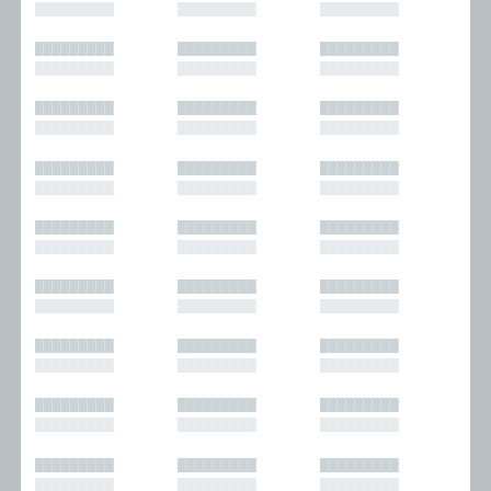
█████████
█████████
█████████
█████████
█████████
█████████
█████████
█████████
█████████
█████████
█████████
█████████
█████████
█████████
█████████
█████████
█████████
█████████
█████████
█████████
█████████
█████████
█████████
█████████
█████████
█████████
█████████
█████████
█████████
█████████
█████████
█████████
█████████
█████████
█████████
█████████
█████████
█████████
█████████
█████████
█████████
█████████
█████████
█████████
█████████
█████████
█████████
█████████
█████████
█████████
█████████