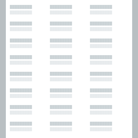
█████████
█████████
█████████
█████████
█████████
█████████
█████████
█████████
█████████
█████████
█████████
█████████
█████████
█████████
█████████
█████████
█████████
█████████
█████████
█████████
█████████
█████████
█████████
█████████
█████████
█████████
█████████
█████████
█████████
█████████
█████████
█████████
█████████
█████████
█████████
█████████
█████████
█████████
█████████
█████████
█████████
█████████
█████████
█████████
█████████
█████████
█████████
█████████