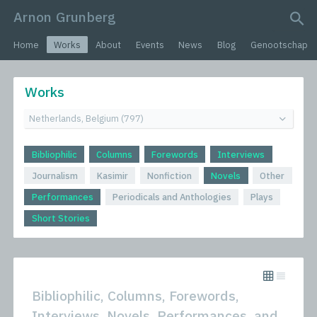
Arnon Grunberg
search query
Home
Works
About
Events
News
Blog
Genootschap
Works
Bibliophilic
Columns
Forewords
Interviews
Journalism
Kasimir
Nonfiction
Novels
Other
Performances
Periodicals and Anthologies
Plays
Short Stories
Bibliophilic, Columns, Forewords,
Interviews, Novels, Performances, and