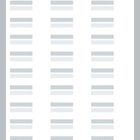
█████████
█████████
█████████
█████████
█████████
█████████
█████████
█████████
█████████
█████████
█████████
█████████
█████████
█████████
█████████
█████████
█████████
█████████
█████████
█████████
█████████
█████████
█████████
█████████
█████████
█████████
█████████
█████████
█████████
█████████
█████████
█████████
█████████
█████████
█████████
█████████
█████████
█████████
█████████
█████████
█████████
█████████
█████████
█████████
█████████
█████████
█████████
█████████
█████████
█████████
█████████