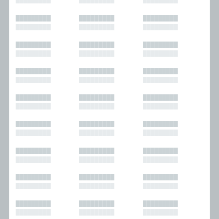
█████████
█████████
█████████
█████████
█████████
█████████
█████████
█████████
█████████
█████████
█████████
█████████
█████████
█████████
█████████
█████████
█████████
█████████
█████████
█████████
█████████
█████████
█████████
█████████
█████████
█████████
█████████
█████████
█████████
█████████
█████████
█████████
█████████
█████████
█████████
█████████
█████████
█████████
█████████
█████████
█████████
█████████
█████████
█████████
█████████
█████████
█████████
█████████
█████████
█████████
█████████