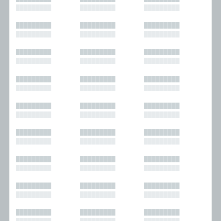
█████████
█████████
█████████
█████████
█████████
█████████
█████████
█████████
█████████
█████████
█████████
█████████
█████████
█████████
█████████
█████████
█████████
█████████
█████████
█████████
█████████
█████████
█████████
█████████
█████████
█████████
█████████
█████████
█████████
█████████
█████████
█████████
█████████
█████████
█████████
█████████
█████████
█████████
█████████
█████████
█████████
█████████
█████████
█████████
█████████
█████████
█████████
█████████