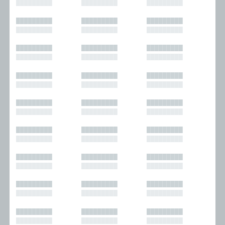
█████████
█████████
█████████
█████████
█████████
█████████
█████████
█████████
█████████
█████████
█████████
█████████
█████████
█████████
█████████
█████████
█████████
█████████
█████████
█████████
█████████
█████████
█████████
█████████
█████████
█████████
█████████
█████████
█████████
█████████
█████████
█████████
█████████
█████████
█████████
█████████
█████████
█████████
█████████
█████████
█████████
█████████
█████████
█████████
█████████
█████████
█████████
█████████
█████████
█████████
█████████