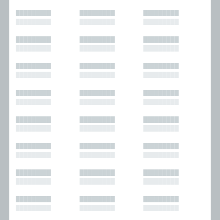
█████████
█████████
█████████
█████████
█████████
█████████
█████████
█████████
█████████
█████████
█████████
█████████
█████████
█████████
█████████
█████████
█████████
█████████
█████████
█████████
█████████
█████████
█████████
█████████
█████████
█████████
█████████
█████████
█████████
█████████
█████████
█████████
█████████
█████████
█████████
█████████
█████████
█████████
█████████
█████████
█████████
█████████
█████████
█████████
█████████
█████████
█████████
█████████