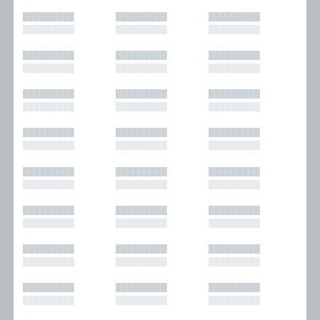
█████████
█████████
█████████
█████████
█████████
█████████
█████████
█████████
█████████
█████████
█████████
█████████
█████████
█████████
█████████
█████████
█████████
█████████
█████████
█████████
█████████
█████████
█████████
█████████
█████████
█████████
█████████
█████████
█████████
█████████
█████████
█████████
█████████
█████████
█████████
█████████
█████████
█████████
█████████
█████████
█████████
█████████
█████████
█████████
█████████
█████████
█████████
█████████