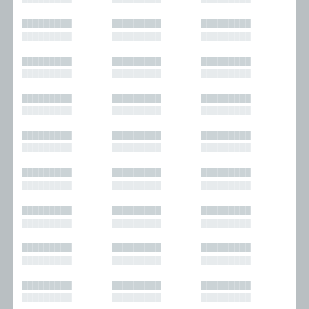
█████████
█████████
█████████
█████████
█████████
█████████
█████████
█████████
█████████
█████████
█████████
█████████
█████████
█████████
█████████
█████████
█████████
█████████
█████████
█████████
█████████
█████████
█████████
█████████
█████████
█████████
█████████
█████████
█████████
█████████
█████████
█████████
█████████
█████████
█████████
█████████
█████████
█████████
█████████
█████████
█████████
█████████
█████████
█████████
█████████
█████████
█████████
█████████