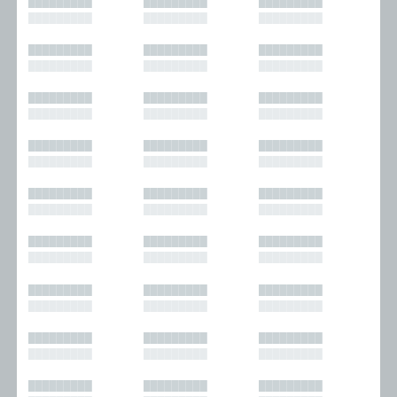
█████████
█████████
█████████
█████████
█████████
█████████
█████████
█████████
█████████
█████████
█████████
█████████
█████████
█████████
█████████
█████████
█████████
█████████
█████████
█████████
█████████
█████████
█████████
█████████
█████████
█████████
█████████
█████████
█████████
█████████
█████████
█████████
█████████
█████████
█████████
█████████
█████████
█████████
█████████
█████████
█████████
█████████
█████████
█████████
█████████
█████████
█████████
█████████
█████████
█████████
█████████