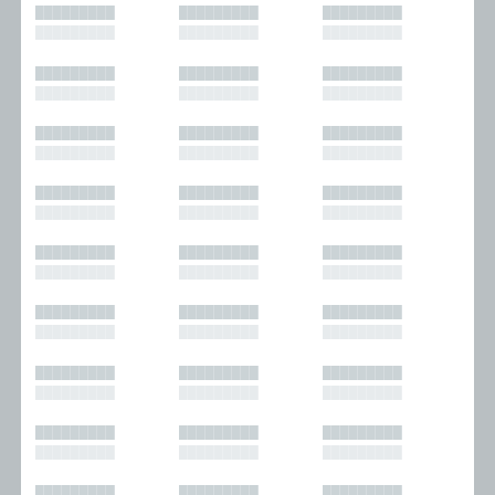
█████████
█████████
█████████
█████████
█████████
█████████
█████████
█████████
█████████
█████████
█████████
█████████
█████████
█████████
█████████
█████████
█████████
█████████
█████████
█████████
█████████
█████████
█████████
█████████
█████████
█████████
█████████
█████████
█████████
█████████
█████████
█████████
█████████
█████████
█████████
█████████
█████████
█████████
█████████
█████████
█████████
█████████
█████████
█████████
█████████
█████████
█████████
█████████
█████████
█████████
█████████