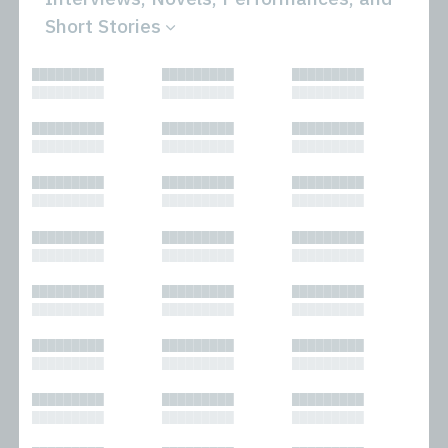
Short Stories
All
Novels
█████████
█████████
█████████
Bibliophilic
Other
█████████
█████████
█████████
Columns
Performances
Forewords
Periodicals and
█████████
█████████
█████████
Interviews
Anthologies
█████████
█████████
█████████
Journalism
Plays
Kasimir
Short Stories
█████████
█████████
█████████
Nonfiction
█████████
█████████
█████████
█████████
█████████
█████████
█████████
█████████
█████████
█████████
█████████
█████████
█████████
█████████
█████████
█████████
█████████
█████████
█████████
█████████
█████████
█████████
█████████
█████████
█████████
█████████
█████████