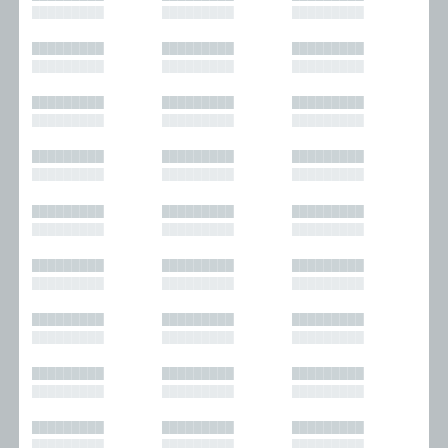
█████████
█████████
█████████
█████████
█████████
█████████
█████████
█████████
█████████
█████████
█████████
█████████
█████████
█████████
█████████
█████████
█████████
█████████
█████████
█████████
█████████
█████████
█████████
█████████
█████████
█████████
█████████
█████████
█████████
█████████
█████████
█████████
█████████
█████████
█████████
█████████
█████████
█████████
█████████
█████████
█████████
█████████
█████████
█████████
█████████
█████████
█████████
█████████
█████████
█████████
█████████