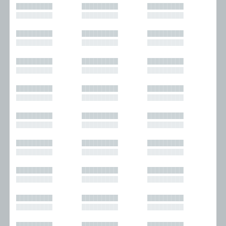
█████████
█████████
█████████
█████████
█████████
█████████
█████████
█████████
█████████
█████████
█████████
█████████
█████████
█████████
█████████
█████████
█████████
█████████
█████████
█████████
█████████
█████████
█████████
█████████
█████████
█████████
█████████
█████████
█████████
█████████
█████████
█████████
█████████
█████████
█████████
█████████
█████████
█████████
█████████
█████████
█████████
█████████
█████████
█████████
█████████
█████████
█████████
█████████
█████████
█████████
█████████