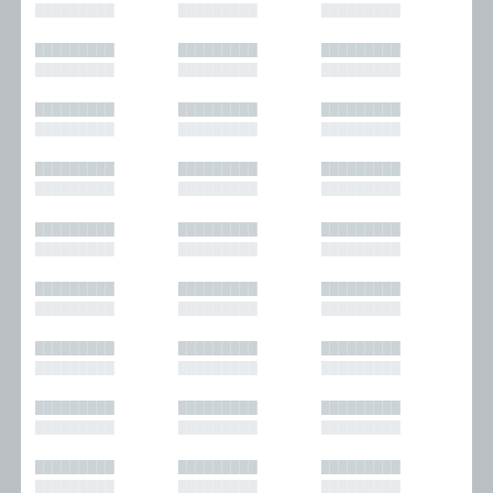
█████████
█████████
█████████
█████████
█████████
█████████
█████████
█████████
█████████
█████████
█████████
█████████
█████████
█████████
█████████
█████████
█████████
█████████
█████████
█████████
█████████
█████████
█████████
█████████
█████████
█████████
█████████
█████████
█████████
█████████
█████████
█████████
█████████
█████████
█████████
█████████
█████████
█████████
█████████
█████████
█████████
█████████
█████████
█████████
█████████
█████████
█████████
█████████
█████████
█████████
█████████