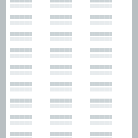
█████████
█████████
█████████
█████████
█████████
█████████
█████████
█████████
█████████
█████████
█████████
█████████
█████████
█████████
█████████
█████████
█████████
█████████
█████████
█████████
█████████
█████████
█████████
█████████
█████████
█████████
█████████
█████████
█████████
█████████
█████████
█████████
█████████
█████████
█████████
█████████
█████████
█████████
█████████
█████████
█████████
█████████
█████████
█████████
█████████
█████████
█████████
█████████
█████████
█████████
█████████