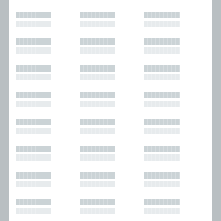
█████████
█████████
█████████
█████████
█████████
█████████
█████████
█████████
█████████
█████████
█████████
█████████
█████████
█████████
█████████
█████████
█████████
█████████
█████████
█████████
█████████
█████████
█████████
█████████
█████████
█████████
█████████
█████████
█████████
█████████
█████████
█████████
█████████
█████████
█████████
█████████
█████████
█████████
█████████
█████████
█████████
█████████
█████████
█████████
█████████
█████████
█████████
█████████