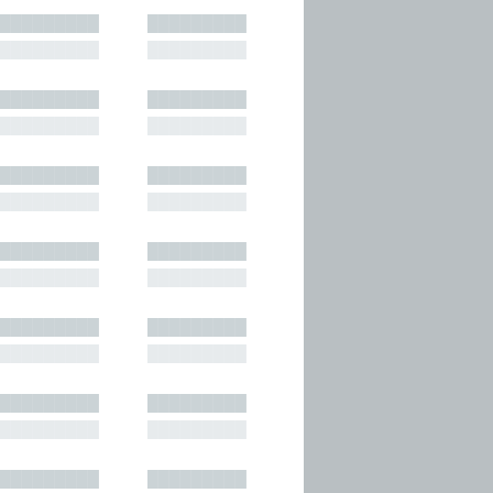
█████████
█████████
█████████
█████████
█████████
█████████
█████████
█████████
█████████
█████████
█████████
█████████
█████████
█████████
█████████
█████████
█████████
█████████
█████████
█████████
█████████
█████████
█████████
█████████
█████████
█████████