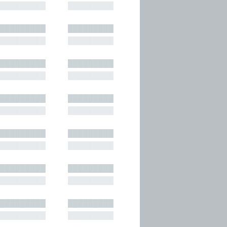
█████████
█████████
█████████
█████████
█████████
█████████
█████████
█████████
█████████
█████████
█████████
█████████
█████████
█████████
█████████
█████████
█████████
█████████
█████████
█████████
█████████
█████████
█████████
█████████
█████████
█████████