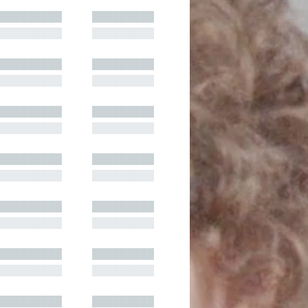
█████████
█████████
█████████
█████████
█████████
█████████
█████████
█████████
█████████
█████████
█████████
█████████
█████████
█████████
█████████
█████████
█████████
█████████
█████████
█████████
█████████
█████████
█████████
█████████
█████████
█████████