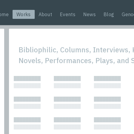
ome
Works
About
Events
News
Blog
Geno
Bibliophilic, Columns, Interviews, 
Novels, Performances, Plays, and 
All
Nonfic
█████████
█████████
█████████
Bibliophilic
Novel
█████████
█████████
█████████
Columns
Other
Forewords
Perfo
█████████
█████████
█████████
Interviews
Period
█████████
█████████
█████████
Journalism
Plays
Kasimir
Short 
█████████
█████████
█████████
█████████
█████████
█████████