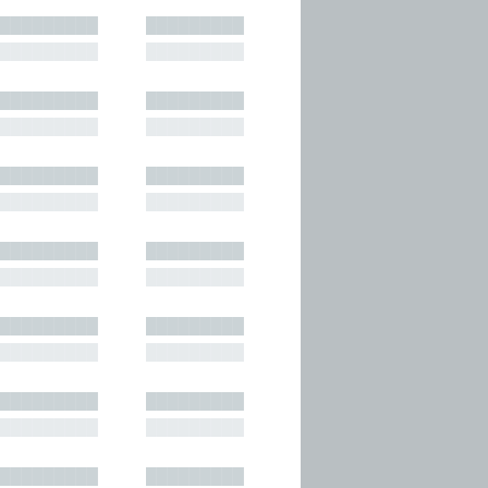
█████████
█████████
█████████
█████████
█████████
█████████
█████████
█████████
█████████
█████████
█████████
█████████
█████████
█████████
█████████
█████████
█████████
█████████
█████████
█████████
█████████
█████████
█████████
█████████
█████████
█████████