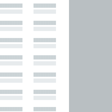
█████████
█████████
█████████
█████████
█████████
█████████
█████████
█████████
█████████
█████████
█████████
█████████
█████████
█████████
█████████
█████████
█████████
█████████
█████████
█████████
█████████
█████████
█████████
█████████
█████████
█████████