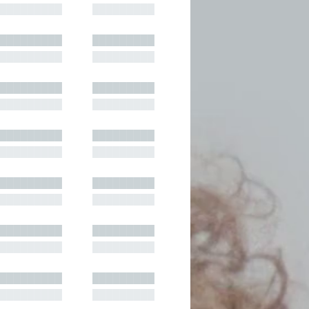
█████████
█████████
█████████
█████████
█████████
█████████
█████████
█████████
█████████
█████████
█████████
█████████
█████████
█████████
█████████
█████████
█████████
█████████
█████████
█████████
█████████
█████████
█████████
█████████
█████████
█████████