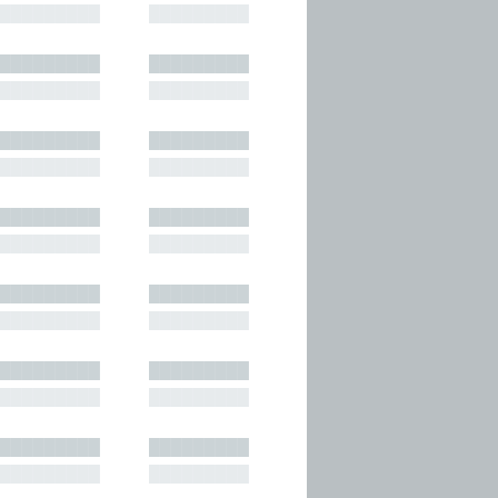
█████████
█████████
█████████
█████████
█████████
█████████
█████████
█████████
█████████
█████████
█████████
█████████
█████████
█████████
█████████
█████████
█████████
█████████
█████████
█████████
█████████
█████████
█████████
█████████
█████████
█████████