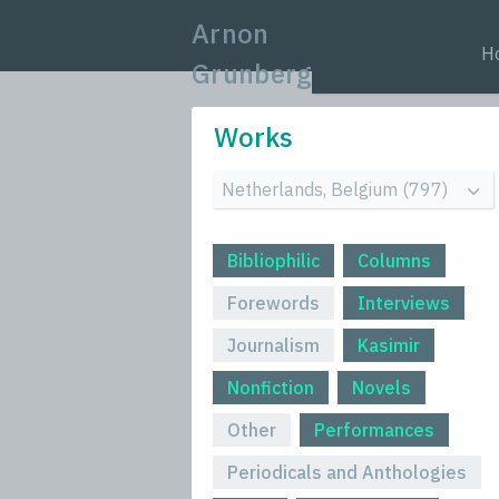
Arnon
H
Grunberg
Works
Bibliophilic
Columns
Forewords
Interviews
Journalism
Kasimir
Nonfiction
Novels
Other
Performances
Periodicals and Anthologies