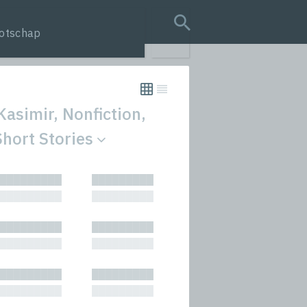
otschap
search query
Kasimir, Nonfiction,
Short Stories
tion
█████████
█████████
s
█████████
█████████
rmances
█████████
█████████
icals and Anthologies
█████████
█████████
Stories
█████████
█████████
█████████
█████████