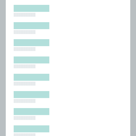
█████████
█████████
█████████
█████████
█████████
█████████
█████████
█████████
█████████
█████████
█████████
█████████
█████████
█████████
█████████
█████████