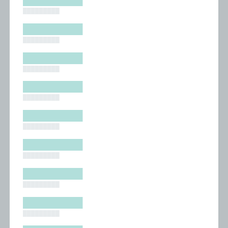
█████████
█████████
█████████
█████████
█████████
█████████
█████████
█████████
█████████
█████████
█████████
█████████
█████████
█████████
█████████