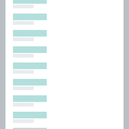
█████████
█████████
█████████
█████████
█████████
█████████
█████████
█████████
█████████
█████████
█████████
█████████
█████████
█████████
█████████