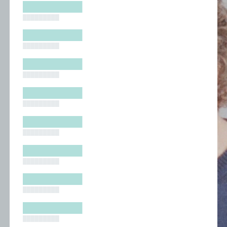
█████████
█████████
█████████
█████████
█████████
█████████
█████████
█████████
█████████
█████████
█████████
█████████
█████████
█████████
█████████
█████████