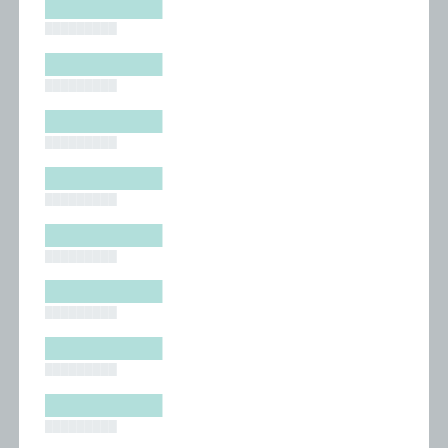
█████████
█████████
█████████
█████████
█████████
█████████
█████████
█████████
█████████
█████████
█████████
█████████
█████████
█████████
█████████
█████████