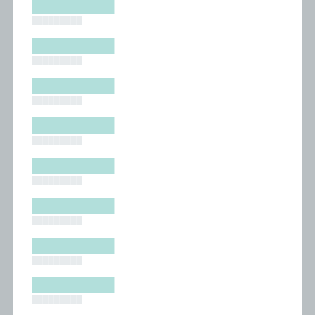
█████████
█████████
█████████
█████████
█████████
█████████
█████████
█████████
█████████
█████████
█████████
█████████
█████████
█████████
█████████
█████████