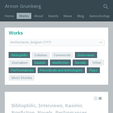
Arnon Grunberg
search query
Home
Works
About
Events
News
Blog
Genootschap
Works
Bibliophilic
Columns
Forewords
Interviews
Journalism
Kasimir
Nonfiction
Novels
Other
Performances
Periodicals and Anthologies
Plays
Short Stories
Bibliophilic, Interviews, Kasimir,
Nonfiction, Novels, Performances,