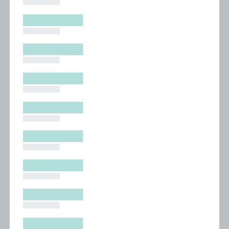
█████████
█████████
█████████
█████████
█████████
█████████
█████████
█████████
█████████
█████████
█████████
█████████
█████████
█████████
█████████
█████████