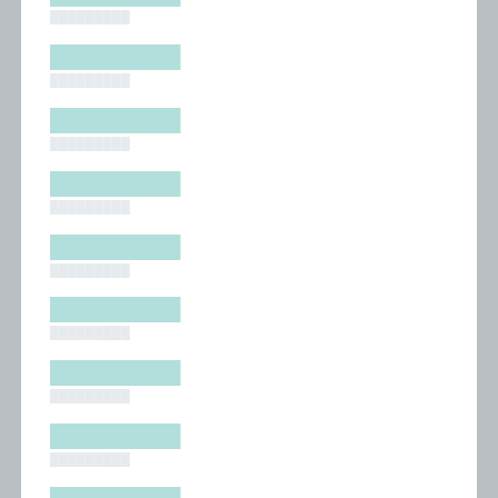
█████████
█████████
█████████
█████████
█████████
█████████
█████████
█████████
█████████
█████████
█████████
█████████
█████████
█████████
█████████
█████████