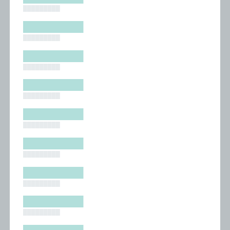
█████████
█████████
█████████
█████████
█████████
█████████
█████████
█████████
█████████
█████████
█████████
█████████
█████████
█████████
█████████
█████████