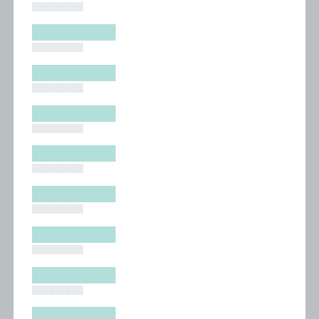
█████████
█████████
█████████
█████████
█████████
█████████
█████████
█████████
█████████
█████████
█████████
█████████
█████████
█████████
█████████
█████████