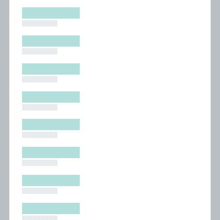
█████████
█████████
█████████
█████████
█████████
█████████
█████████
█████████
█████████
█████████
█████████
█████████
█████████
█████████
█████████
█████████