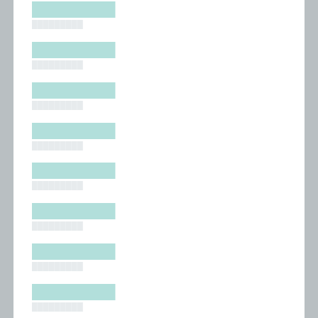
█████████
█████████
█████████
█████████
█████████
█████████
█████████
█████████
█████████
█████████
█████████
█████████
█████████
█████████
█████████
█████████