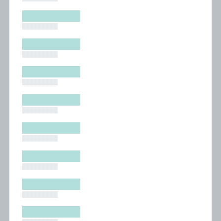
█████████
█████████
█████████
█████████
█████████
█████████
█████████
█████████
█████████
█████████
█████████
█████████
█████████
█████████
█████████