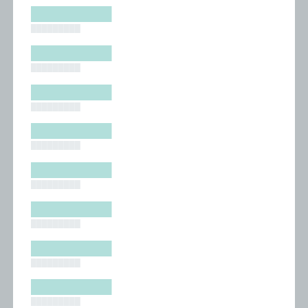
█████████
█████████
█████████
█████████
█████████
█████████
█████████
█████████
█████████
█████████
█████████
█████████
█████████
█████████
█████████
█████████