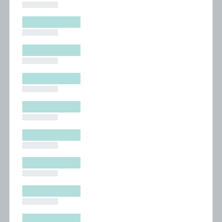
█████████
█████████
█████████
█████████
█████████
█████████
█████████
█████████
█████████
█████████
█████████
█████████
█████████
█████████
█████████
█████████