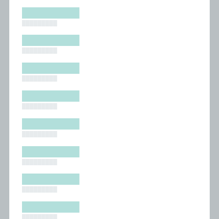
█████████
█████████
█████████
█████████
█████████
█████████
█████████
█████████
█████████
█████████
█████████
█████████
█████████
█████████
█████████
█████████