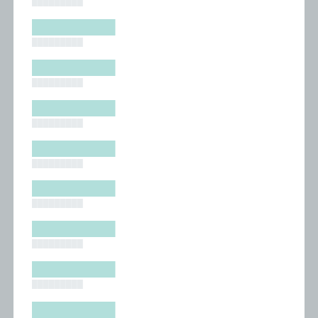
█████████
█████████
█████████
█████████
█████████
█████████
█████████
█████████
█████████
█████████
█████████
█████████
█████████
█████████
█████████
█████████