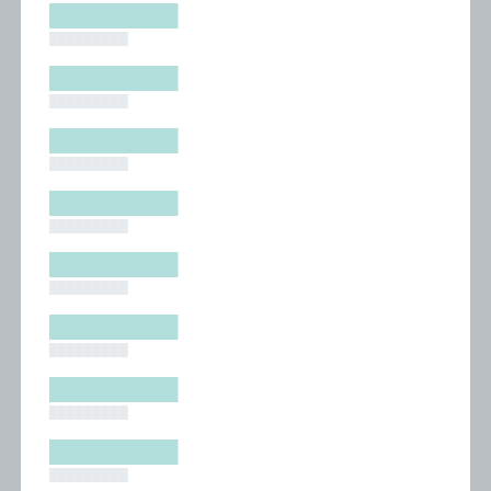
█████████
█████████
█████████
█████████
█████████
█████████
█████████
█████████
█████████
█████████
█████████
█████████
█████████
█████████
█████████
█████████