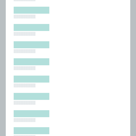
█████████
█████████
█████████
█████████
█████████
█████████
█████████
█████████
█████████
█████████
█████████
█████████
█████████
█████████
█████████