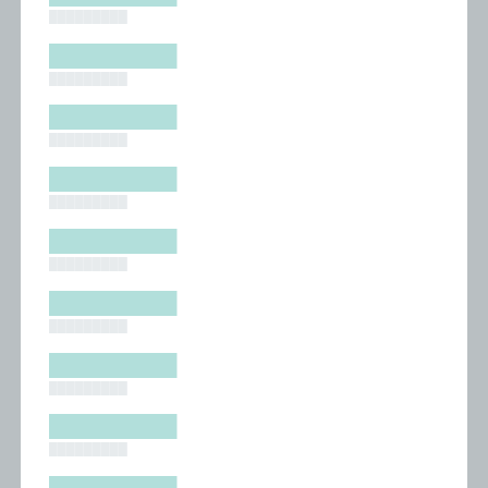
█████████
█████████
█████████
█████████
█████████
█████████
█████████
█████████
█████████
█████████
█████████
█████████
█████████
█████████
█████████
█████████