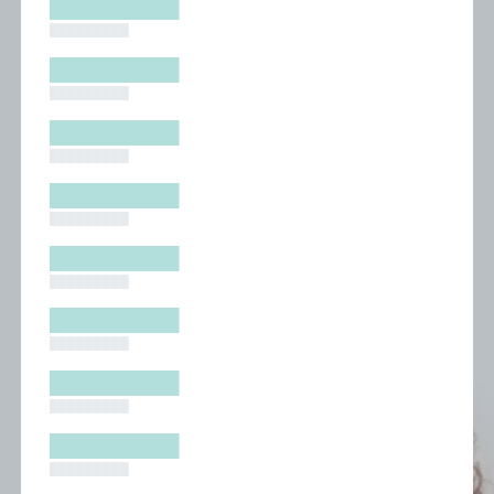
█████████
█████████
█████████
█████████
█████████
█████████
█████████
█████████
█████████
█████████
█████████
█████████
█████████
█████████
█████████
█████████