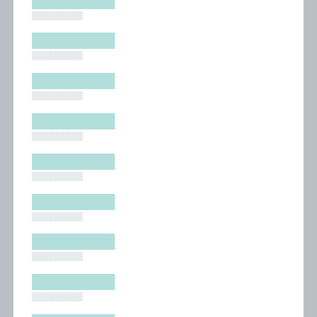
█████████
█████████
█████████
█████████
█████████
█████████
█████████
█████████
█████████
█████████
█████████
█████████
█████████
█████████
█████████