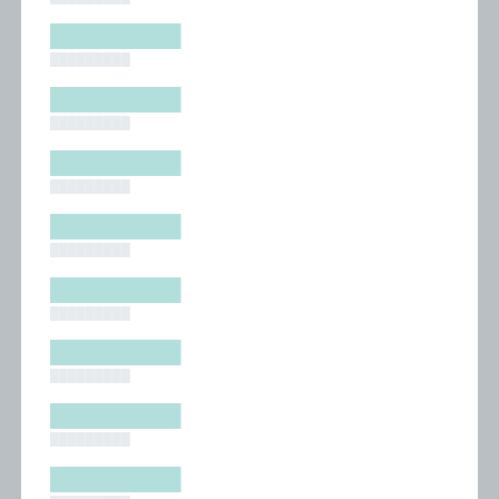
█████████
█████████
█████████
█████████
█████████
█████████
█████████
█████████
█████████
█████████
█████████
█████████
█████████
█████████
█████████