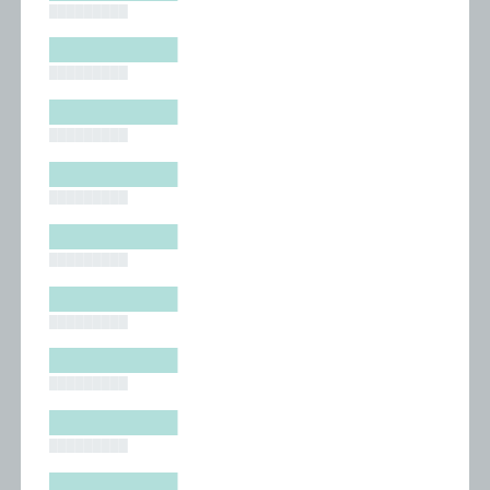
█████████
█████████
█████████
█████████
█████████
█████████
█████████
█████████
█████████
█████████
█████████
█████████
█████████
█████████
█████████
█████████