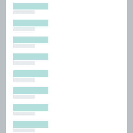
█████████
█████████
█████████
█████████
█████████
█████████
█████████
█████████
█████████
█████████
█████████
█████████
█████████
█████████
█████████
█████████