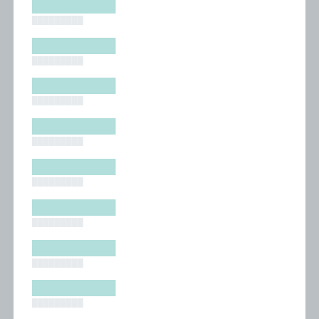
█████████
█████████
█████████
█████████
█████████
█████████
█████████
█████████
█████████
█████████
█████████
█████████
█████████
█████████
█████████
█████████