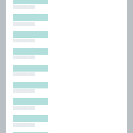
█████████
█████████
█████████
█████████
█████████
█████████
█████████
█████████
█████████
█████████
█████████
█████████
█████████
█████████
█████████
█████████