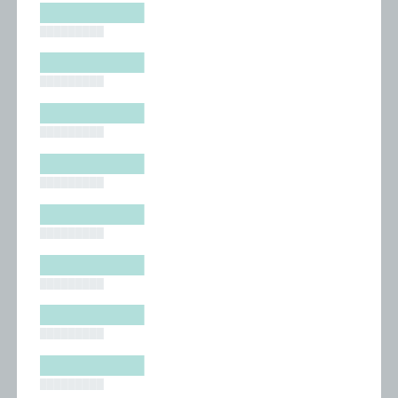
█████████
█████████
█████████
█████████
█████████
█████████
█████████
█████████
█████████
█████████
█████████
█████████
█████████
█████████
█████████
█████████