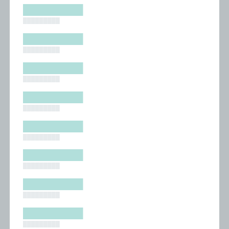
█████████
█████████
█████████
█████████
█████████
█████████
█████████
█████████
█████████
█████████
█████████
█████████
█████████
█████████
█████████
█████████