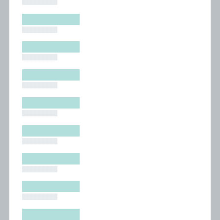
█████████
█████████
█████████
█████████
█████████
█████████
█████████
█████████
█████████
█████████
█████████
█████████
█████████
█████████
█████████
█████████