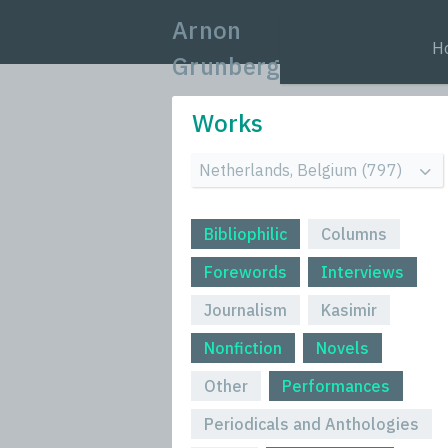
Arnon
H
Grunberg
Works
Bibliophilic
Columns
Forewords
Interviews
Journalism
Kasimir
Nonfiction
Novels
Other
Performances
Periodicals and Anthologies