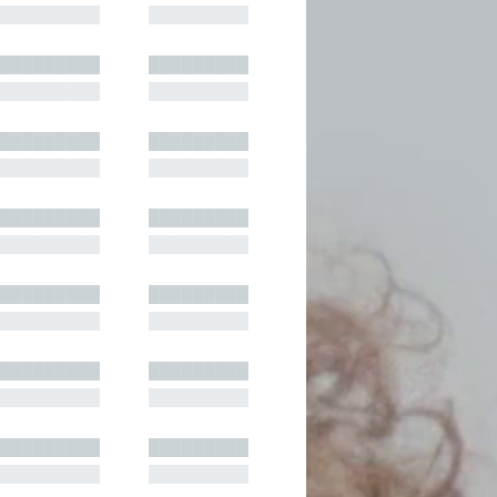
█████████
█████████
█████████
█████████
█████████
█████████
█████████
█████████
█████████
█████████
█████████
█████████
█████████
█████████
█████████
█████████
█████████
█████████
█████████
█████████
█████████
█████████
█████████
█████████
█████████
█████████