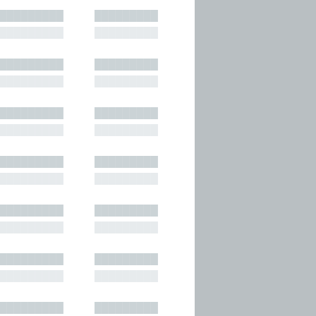
█████████
█████████
█████████
█████████
█████████
█████████
█████████
█████████
█████████
█████████
█████████
█████████
█████████
█████████
█████████
█████████
█████████
█████████
█████████
█████████
█████████
█████████
█████████
█████████
█████████
█████████