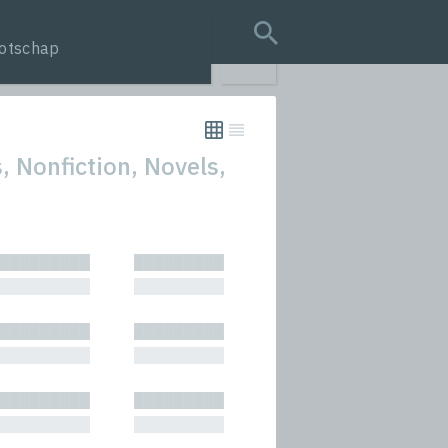
otschap
search query
, Nonfiction, Novels,
tion
█████████
█████████
s
█████████
█████████
rmances
█████████
█████████
icals and Anthologies
█████████
█████████
Stories
█████████
█████████
█████████
█████████