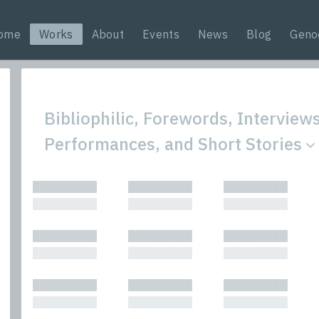
ome
Works
About
Events
News
Blog
Geno
Bibliophilic, Forewords, Interviews
Performances, and Short Stories
All
Nonfic
█████████
█████████
█████████
Bibliophilic
Novel
█████████
█████████
█████████
Columns
Other
Forewords
Perfo
█████████
█████████
█████████
Interviews
Period
█████████
█████████
█████████
Journalism
Plays
Kasimir
Short 
█████████
█████████
█████████
█████████
█████████
█████████