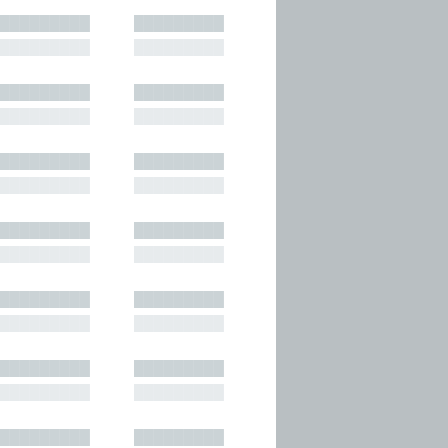
█████████
█████████
█████████
█████████
█████████
█████████
█████████
█████████
█████████
█████████
█████████
█████████
█████████
█████████
█████████
█████████
█████████
█████████
█████████
█████████
█████████
█████████
█████████
█████████
█████████
█████████