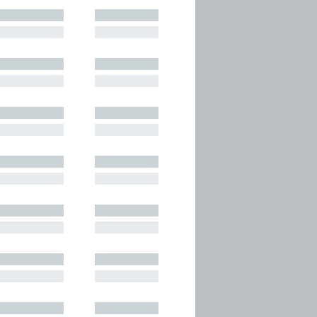
█████████
█████████
█████████
█████████
█████████
█████████
█████████
█████████
█████████
█████████
█████████
█████████
█████████
█████████
█████████
█████████
█████████
█████████
█████████
█████████
█████████
█████████
█████████
█████████
█████████
█████████