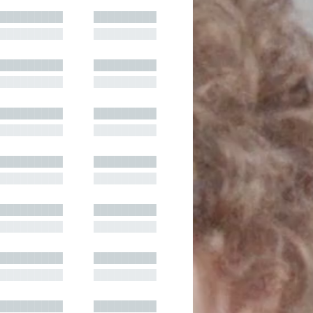
█████████
█████████
█████████
█████████
█████████
█████████
█████████
█████████
█████████
█████████
█████████
█████████
█████████
█████████
█████████
█████████
█████████
█████████
█████████
█████████
█████████
█████████
█████████
█████████
█████████
█████████