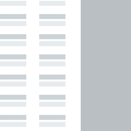
█████████
█████████
█████████
█████████
█████████
█████████
█████████
█████████
█████████
█████████
█████████
█████████
█████████
█████████
█████████
█████████
█████████
█████████
█████████
█████████
█████████
█████████
█████████
█████████
█████████
█████████