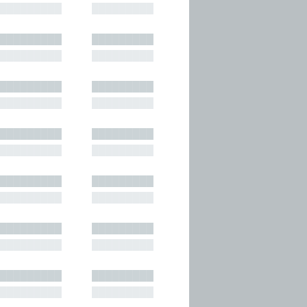
█████████
█████████
█████████
█████████
█████████
█████████
█████████
█████████
█████████
█████████
█████████
█████████
█████████
█████████
█████████
█████████
█████████
█████████
█████████
█████████
█████████
█████████
█████████
█████████
█████████
█████████