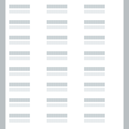
█████████
█████████
█████████
█████████
█████████
█████████
█████████
█████████
█████████
█████████
█████████
█████████
█████████
█████████
█████████
█████████
█████████
█████████
█████████
█████████
█████████
█████████
█████████
█████████
█████████
█████████
█████████
█████████
█████████
█████████
█████████
█████████
█████████
█████████
█████████
█████████
█████████
█████████
█████████
█████████
█████████
█████████
█████████
█████████
█████████
█████████
█████████
█████████