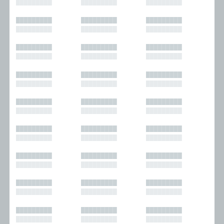
█████████
█████████
█████████
█████████
█████████
█████████
█████████
█████████
█████████
█████████
█████████
█████████
█████████
█████████
█████████
█████████
█████████
█████████
█████████
█████████
█████████
█████████
█████████
█████████
█████████
█████████
█████████
█████████
█████████
█████████
█████████
█████████
█████████
█████████
█████████
█████████
█████████
█████████
█████████
█████████
█████████
█████████
█████████
█████████
█████████
█████████
█████████
█████████
█████████
█████████
█████████