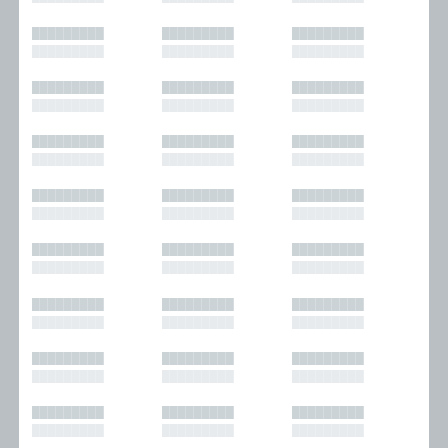
█████████
█████████
█████████
█████████
█████████
█████████
█████████
█████████
█████████
█████████
█████████
█████████
█████████
█████████
█████████
█████████
█████████
█████████
█████████
█████████
█████████
█████████
█████████
█████████
█████████
█████████
█████████
█████████
█████████
█████████
█████████
█████████
█████████
█████████
█████████
█████████
█████████
█████████
█████████
█████████
█████████
█████████
█████████
█████████
█████████
█████████
█████████
█████████