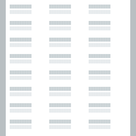
█████████
█████████
█████████
█████████
█████████
█████████
█████████
█████████
█████████
█████████
█████████
█████████
█████████
█████████
█████████
█████████
█████████
█████████
█████████
█████████
█████████
█████████
█████████
█████████
█████████
█████████
█████████
█████████
█████████
█████████
█████████
█████████
█████████
█████████
█████████
█████████
█████████
█████████
█████████
█████████
█████████
█████████
█████████
█████████
█████████
█████████
█████████
█████████