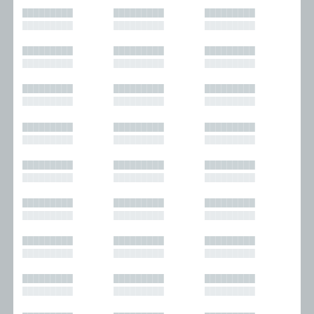
█████████
█████████
█████████
█████████
█████████
█████████
█████████
█████████
█████████
█████████
█████████
█████████
█████████
█████████
█████████
█████████
█████████
█████████
█████████
█████████
█████████
█████████
█████████
█████████
█████████
█████████
█████████
█████████
█████████
█████████
█████████
█████████
█████████
█████████
█████████
█████████
█████████
█████████
█████████
█████████
█████████
█████████
█████████
█████████
█████████
█████████
█████████
█████████