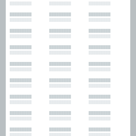
█████████
█████████
█████████
█████████
█████████
█████████
█████████
█████████
█████████
█████████
█████████
█████████
█████████
█████████
█████████
█████████
█████████
█████████
█████████
█████████
█████████
█████████
█████████
█████████
█████████
█████████
█████████
█████████
█████████
█████████
█████████
█████████
█████████
█████████
█████████
█████████
█████████
█████████
█████████
█████████
█████████
█████████
█████████
█████████
█████████
█████████
█████████
█████████
█████████
█████████
█████████