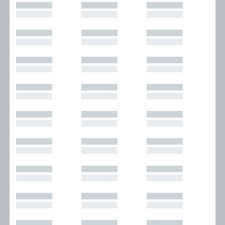
█████████
█████████
█████████
█████████
█████████
█████████
█████████
█████████
█████████
█████████
█████████
█████████
█████████
█████████
█████████
█████████
█████████
█████████
█████████
█████████
█████████
█████████
█████████
█████████
█████████
█████████
█████████
█████████
█████████
█████████
█████████
█████████
█████████
█████████
█████████
█████████
█████████
█████████
█████████
█████████
█████████
█████████
█████████
█████████
█████████
█████████
█████████
█████████
█████████
█████████
█████████