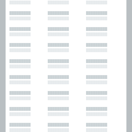
█████████
█████████
█████████
█████████
█████████
█████████
█████████
█████████
█████████
█████████
█████████
█████████
█████████
█████████
█████████
█████████
█████████
█████████
█████████
█████████
█████████
█████████
█████████
█████████
█████████
█████████
█████████
█████████
█████████
█████████
█████████
█████████
█████████
█████████
█████████
█████████
█████████
█████████
█████████
█████████
█████████
█████████
█████████
█████████
█████████
█████████
█████████
█████████
█████████
█████████
█████████