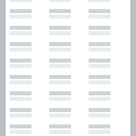
█████████
█████████
█████████
█████████
█████████
█████████
█████████
█████████
█████████
█████████
█████████
█████████
█████████
█████████
█████████
█████████
█████████
█████████
█████████
█████████
█████████
█████████
█████████
█████████
█████████
█████████
█████████
█████████
█████████
█████████
█████████
█████████
█████████
█████████
█████████
█████████
█████████
█████████
█████████
█████████
█████████
█████████
█████████
█████████
█████████
█████████
█████████
█████████
█████████
█████████
█████████