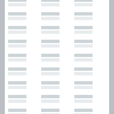
█████████
█████████
█████████
█████████
█████████
█████████
█████████
█████████
█████████
█████████
█████████
█████████
█████████
█████████
█████████
█████████
█████████
█████████
█████████
█████████
█████████
█████████
█████████
█████████
█████████
█████████
█████████
█████████
█████████
█████████
█████████
█████████
█████████
█████████
█████████
█████████
█████████
█████████
█████████
█████████
█████████
█████████
█████████
█████████
█████████
█████████
█████████
█████████