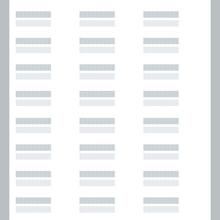
█████████
█████████
█████████
█████████
█████████
█████████
█████████
█████████
█████████
█████████
█████████
█████████
█████████
█████████
█████████
█████████
█████████
█████████
█████████
█████████
█████████
█████████
█████████
█████████
█████████
█████████
█████████
█████████
█████████
█████████
█████████
█████████
█████████
█████████
█████████
█████████
█████████
█████████
█████████
█████████
█████████
█████████
█████████
█████████
█████████
█████████
█████████
█████████