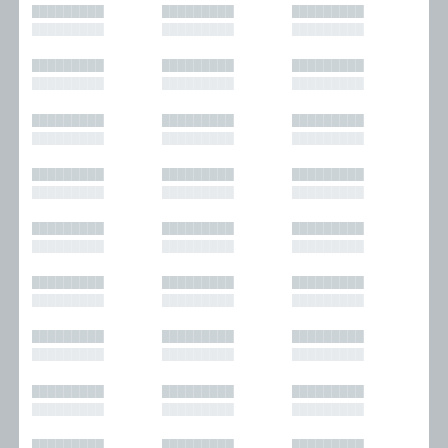
█████████
█████████
█████████
█████████
█████████
█████████
█████████
█████████
█████████
█████████
█████████
█████████
█████████
█████████
█████████
█████████
█████████
█████████
█████████
█████████
█████████
█████████
█████████
█████████
█████████
█████████
█████████
█████████
█████████
█████████
█████████
█████████
█████████
█████████
█████████
█████████
█████████
█████████
█████████
█████████
█████████
█████████
█████████
█████████
█████████
█████████
█████████
█████████
█████████
█████████
█████████