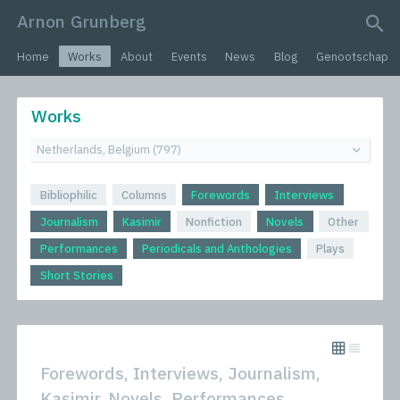
Arnon Grunberg
search query
Home
Works
About
Events
News
Blog
Genootschap
Works
Bibliophilic
Columns
Forewords
Interviews
Journalism
Kasimir
Nonfiction
Novels
Other
Performances
Periodicals and Anthologies
Plays
Short Stories
Forewords, Interviews, Journalism,
Kasimir, Novels, Performances,