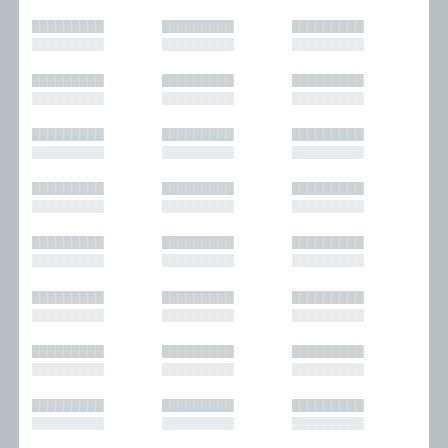
█████████
█████████
█████████
█████████
█████████
█████████
█████████
█████████
█████████
█████████
█████████
█████████
█████████
█████████
█████████
█████████
█████████
█████████
█████████
█████████
█████████
█████████
█████████
█████████
█████████
█████████
█████████
█████████
█████████
█████████
█████████
█████████
█████████
█████████
█████████
█████████
█████████
█████████
█████████
█████████
█████████
█████████
█████████
█████████
█████████
█████████
█████████
█████████