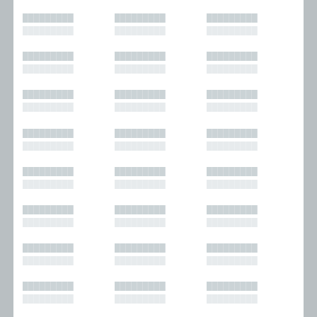
█████████
█████████
█████████
█████████
█████████
█████████
█████████
█████████
█████████
█████████
█████████
█████████
█████████
█████████
█████████
█████████
█████████
█████████
█████████
█████████
█████████
█████████
█████████
█████████
█████████
█████████
█████████
█████████
█████████
█████████
█████████
█████████
█████████
█████████
█████████
█████████
█████████
█████████
█████████
█████████
█████████
█████████
█████████
█████████
█████████
█████████
█████████
█████████