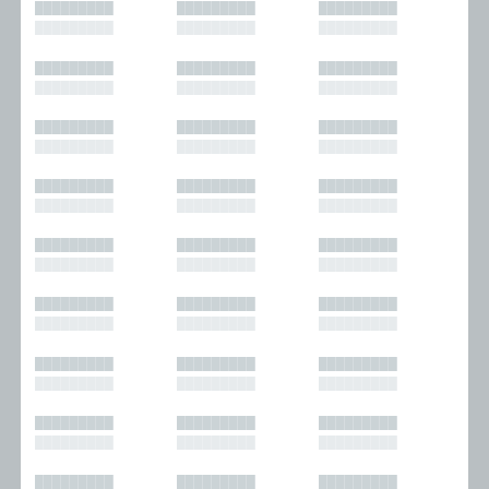
█████████
█████████
█████████
█████████
█████████
█████████
█████████
█████████
█████████
█████████
█████████
█████████
█████████
█████████
█████████
█████████
█████████
█████████
█████████
█████████
█████████
█████████
█████████
█████████
█████████
█████████
█████████
█████████
█████████
█████████
█████████
█████████
█████████
█████████
█████████
█████████
█████████
█████████
█████████
█████████
█████████
█████████
█████████
█████████
█████████
█████████
█████████
█████████
█████████
█████████
█████████