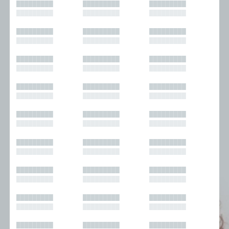
█████████
█████████
█████████
█████████
█████████
█████████
█████████
█████████
█████████
█████████
█████████
█████████
█████████
█████████
█████████
█████████
█████████
█████████
█████████
█████████
█████████
█████████
█████████
█████████
█████████
█████████
█████████
█████████
█████████
█████████
█████████
█████████
█████████
█████████
█████████
█████████
█████████
█████████
█████████
█████████
█████████
█████████
█████████
█████████
█████████
█████████
█████████
█████████
█████████
█████████
█████████