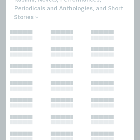
Periodicals and Anthologies, and Short
Stories
All
Novels
█████████
█████████
█████████
Bibliophilic
Other
█████████
█████████
█████████
Columns
Performances
Forewords
Periodicals and
█████████
█████████
█████████
Interviews
Anthologies
█████████
█████████
█████████
Journalism
Plays
Kasimir
Short Stories
█████████
█████████
█████████
Nonfiction
█████████
█████████
█████████
█████████
█████████
█████████
█████████
█████████
█████████
█████████
█████████
█████████
█████████
█████████
█████████
█████████
█████████
█████████
█████████
█████████
█████████
█████████
█████████
█████████
█████████
█████████
█████████