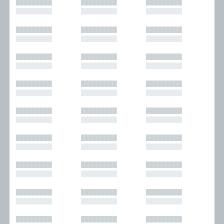
█████████
█████████
█████████
█████████
█████████
█████████
█████████
█████████
█████████
█████████
█████████
█████████
█████████
█████████
█████████
█████████
█████████
█████████
█████████
█████████
█████████
█████████
█████████
█████████
█████████
█████████
█████████
█████████
█████████
█████████
█████████
█████████
█████████
█████████
█████████
█████████
█████████
█████████
█████████
█████████
█████████
█████████
█████████
█████████
█████████
█████████
█████████
█████████
█████████
█████████
█████████