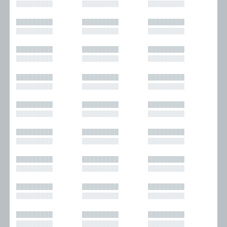
█████████
█████████
█████████
█████████
█████████
█████████
█████████
█████████
█████████
█████████
█████████
█████████
█████████
█████████
█████████
█████████
█████████
█████████
█████████
█████████
█████████
█████████
█████████
█████████
█████████
█████████
█████████
█████████
█████████
█████████
█████████
█████████
█████████
█████████
█████████
█████████
█████████
█████████
█████████
█████████
█████████
█████████
█████████
█████████
█████████
█████████
█████████
█████████
█████████
█████████
█████████