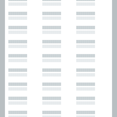
█████████
█████████
█████████
█████████
█████████
█████████
█████████
█████████
█████████
█████████
█████████
█████████
█████████
█████████
█████████
█████████
█████████
█████████
█████████
█████████
█████████
█████████
█████████
█████████
█████████
█████████
█████████
█████████
█████████
█████████
█████████
█████████
█████████
█████████
█████████
█████████
█████████
█████████
█████████
█████████
█████████
█████████
█████████
█████████
█████████
█████████
█████████
█████████