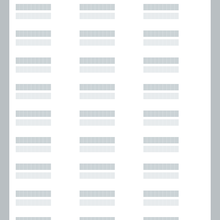
█████████
█████████
█████████
█████████
█████████
█████████
█████████
█████████
█████████
█████████
█████████
█████████
█████████
█████████
█████████
█████████
█████████
█████████
█████████
█████████
█████████
█████████
█████████
█████████
█████████
█████████
█████████
█████████
█████████
█████████
█████████
█████████
█████████
█████████
█████████
█████████
█████████
█████████
█████████
█████████
█████████
█████████
█████████
█████████
█████████
█████████
█████████
█████████
█████████
█████████
█████████