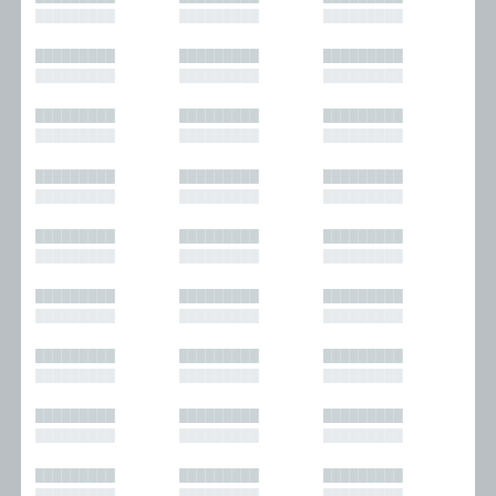
█████████
█████████
█████████
█████████
█████████
█████████
█████████
█████████
█████████
█████████
█████████
█████████
█████████
█████████
█████████
█████████
█████████
█████████
█████████
█████████
█████████
█████████
█████████
█████████
█████████
█████████
█████████
█████████
█████████
█████████
█████████
█████████
█████████
█████████
█████████
█████████
█████████
█████████
█████████
█████████
█████████
█████████
█████████
█████████
█████████
█████████
█████████
█████████
█████████
█████████
█████████