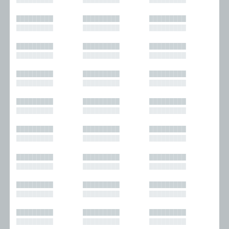
█████████
█████████
█████████
█████████
█████████
█████████
█████████
█████████
█████████
█████████
█████████
█████████
█████████
█████████
█████████
█████████
█████████
█████████
█████████
█████████
█████████
█████████
█████████
█████████
█████████
█████████
█████████
█████████
█████████
█████████
█████████
█████████
█████████
█████████
█████████
█████████
█████████
█████████
█████████
█████████
█████████
█████████
█████████
█████████
█████████
█████████
█████████
█████████