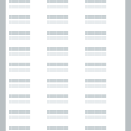
█████████
█████████
█████████
█████████
█████████
█████████
█████████
█████████
█████████
█████████
█████████
█████████
█████████
█████████
█████████
█████████
█████████
█████████
█████████
█████████
█████████
█████████
█████████
█████████
█████████
█████████
█████████
█████████
█████████
█████████
█████████
█████████
█████████
█████████
█████████
█████████
█████████
█████████
█████████
█████████
█████████
█████████
█████████
█████████
█████████
█████████
█████████
█████████
█████████
█████████
█████████