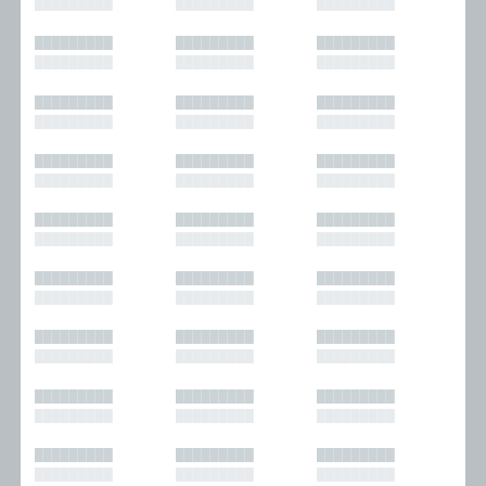
█████████
█████████
█████████
█████████
█████████
█████████
█████████
█████████
█████████
█████████
█████████
█████████
█████████
█████████
█████████
█████████
█████████
█████████
█████████
█████████
█████████
█████████
█████████
█████████
█████████
█████████
█████████
█████████
█████████
█████████
█████████
█████████
█████████
█████████
█████████
█████████
█████████
█████████
█████████
█████████
█████████
█████████
█████████
█████████
█████████
█████████
█████████
█████████
█████████
█████████
█████████