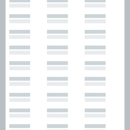
█████████
█████████
█████████
█████████
█████████
█████████
█████████
█████████
█████████
█████████
█████████
█████████
█████████
█████████
█████████
█████████
█████████
█████████
█████████
█████████
█████████
█████████
█████████
█████████
█████████
█████████
█████████
█████████
█████████
█████████
█████████
█████████
█████████
█████████
█████████
█████████
█████████
█████████
█████████
█████████
█████████
█████████
█████████
█████████
█████████
█████████
█████████
█████████
█████████
█████████
█████████