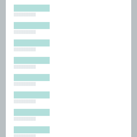
█████████
█████████
█████████
█████████
█████████
█████████
█████████
█████████
█████████
█████████
█████████
█████████
█████████
█████████
█████████
█████████