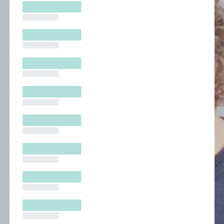
█████████
█████████
█████████
█████████
█████████
█████████
█████████
█████████
█████████
█████████
█████████
█████████
█████████
█████████
█████████
█████████