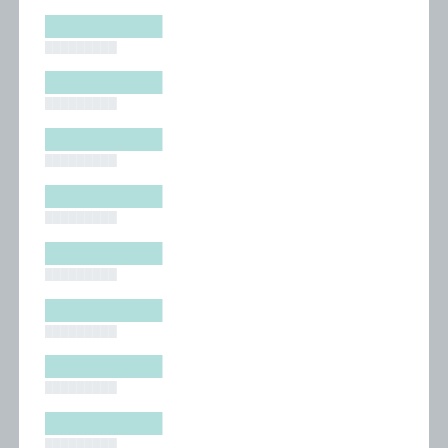
█████████
█████████
█████████
█████████
█████████
█████████
█████████
█████████
█████████
█████████
█████████
█████████
█████████
█████████
█████████
█████████