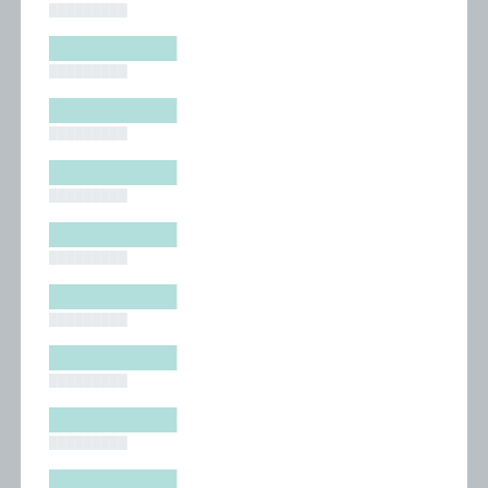
█████████
█████████
█████████
█████████
█████████
█████████
█████████
█████████
█████████
█████████
█████████
█████████
█████████
█████████
█████████
█████████