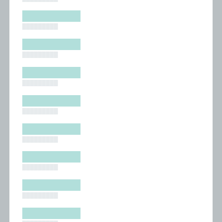
█████████
█████████
█████████
█████████
█████████
█████████
█████████
█████████
█████████
█████████
█████████
█████████
█████████
█████████
█████████