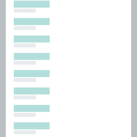
█████████
█████████
█████████
█████████
█████████
█████████
█████████
█████████
█████████
█████████
█████████
█████████
█████████
█████████
█████████
█████████