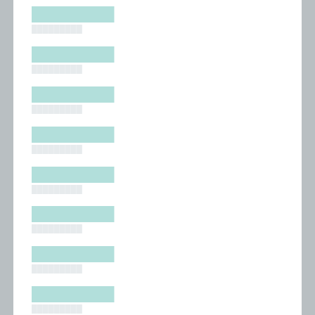
█████████
█████████
█████████
█████████
█████████
█████████
█████████
█████████
█████████
█████████
█████████
█████████
█████████
█████████
█████████
█████████