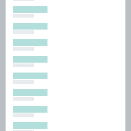
█████████
█████████
█████████
█████████
█████████
█████████
█████████
█████████
█████████
█████████
█████████
█████████
█████████
█████████
█████████