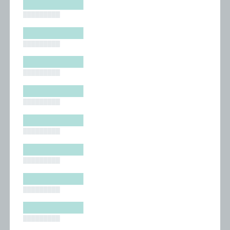
█████████
█████████
█████████
█████████
█████████
█████████
█████████
█████████
█████████
█████████
█████████
█████████
█████████
█████████
█████████
█████████