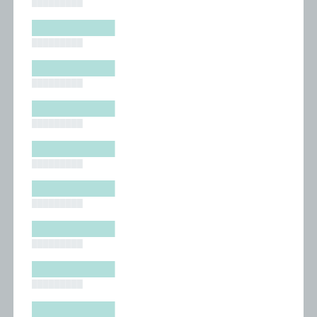
█████████
█████████
█████████
█████████
█████████
█████████
█████████
█████████
█████████
█████████
█████████
█████████
█████████
█████████
█████████
█████████