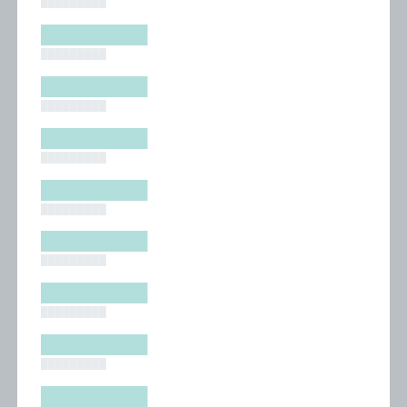
█████████
█████████
█████████
█████████
█████████
█████████
█████████
█████████
█████████
█████████
█████████
█████████
█████████
█████████
█████████
█████████