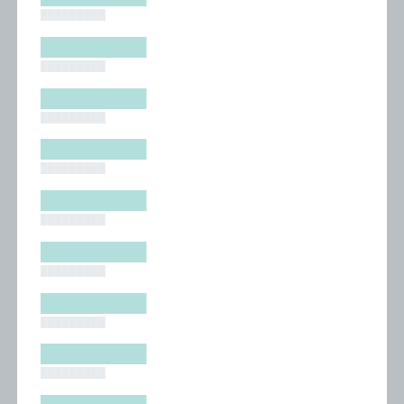
█████████
█████████
█████████
█████████
█████████
█████████
█████████
█████████
█████████
█████████
█████████
█████████
█████████
█████████
█████████
█████████