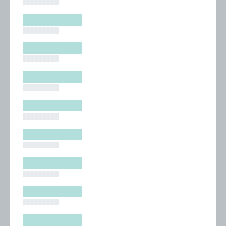
█████████
█████████
█████████
█████████
█████████
█████████
█████████
█████████
█████████
█████████
█████████
█████████
█████████
█████████
█████████
█████████