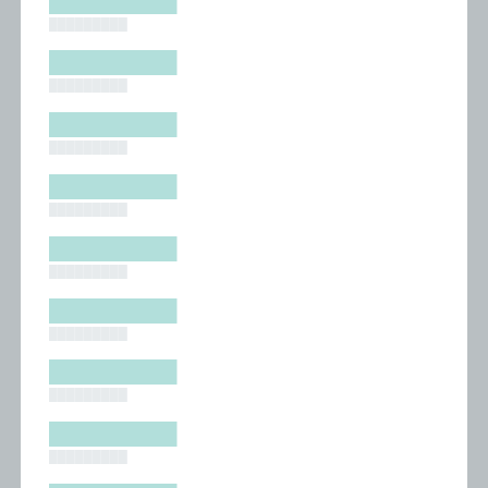
█████████
█████████
█████████
█████████
█████████
█████████
█████████
█████████
█████████
█████████
█████████
█████████
█████████
█████████
█████████