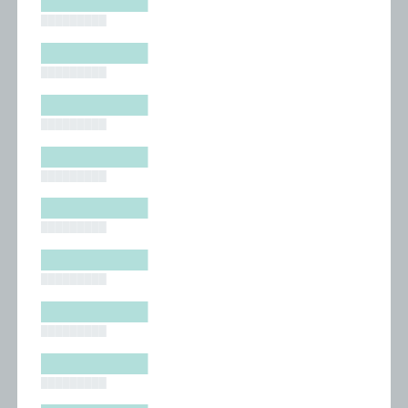
█████████
█████████
█████████
█████████
█████████
█████████
█████████
█████████
█████████
█████████
█████████
█████████
█████████
█████████
█████████