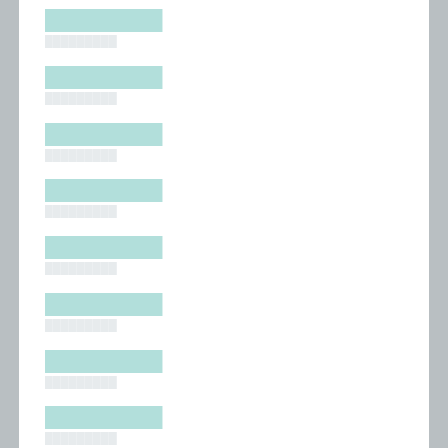
█████████
█████████
█████████
█████████
█████████
█████████
█████████
█████████
█████████
█████████
█████████
█████████
█████████
█████████
█████████
█████████