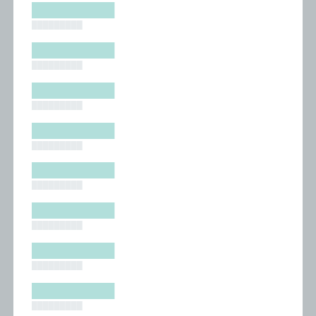
█████████
█████████
█████████
█████████
█████████
█████████
█████████
█████████
█████████
█████████
█████████
█████████
█████████
█████████
█████████
█████████