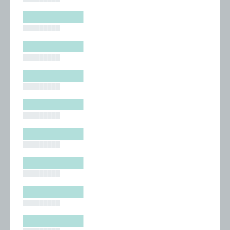
█████████
█████████
█████████
█████████
█████████
█████████
█████████
█████████
█████████
█████████
█████████
█████████
█████████
█████████
█████████