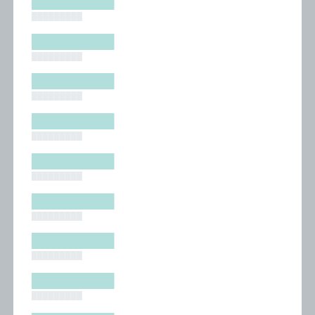
█████████
█████████
█████████
█████████
█████████
█████████
█████████
█████████
█████████
█████████
█████████
█████████
█████████
█████████
█████████
█████████