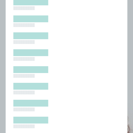
█████████
█████████
█████████
█████████
█████████
█████████
█████████
█████████
█████████
█████████
█████████
█████████
█████████
█████████
█████████
█████████