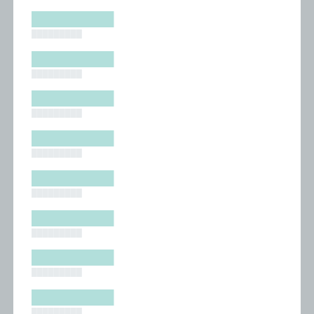
█████████
█████████
█████████
█████████
█████████
█████████
█████████
█████████
█████████
█████████
█████████
█████████
█████████
█████████
█████████
█████████