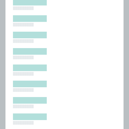
█████████
█████████
█████████
█████████
█████████
█████████
█████████
█████████
█████████
█████████
█████████
█████████
█████████
█████████
█████████
█████████