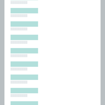
█████████
█████████
█████████
█████████
█████████
█████████
█████████
█████████
█████████
█████████
█████████
█████████
█████████
█████████
█████████
█████████