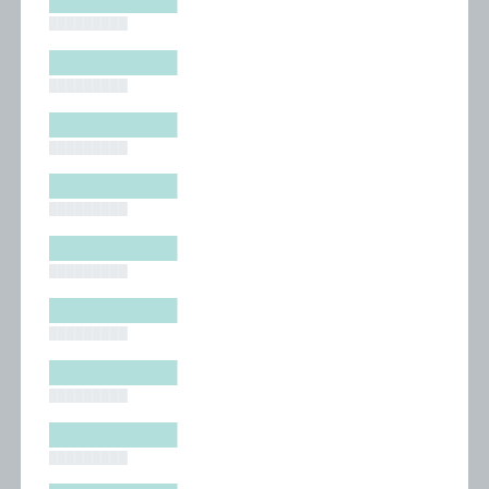
█████████
█████████
█████████
█████████
█████████
█████████
█████████
█████████
█████████
█████████
█████████
█████████
█████████
█████████
█████████