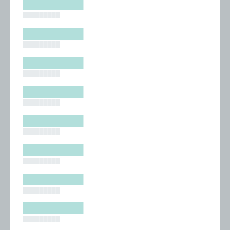
█████████
█████████
█████████
█████████
█████████
█████████
█████████
█████████
█████████
█████████
█████████
█████████
█████████
█████████
█████████
█████████