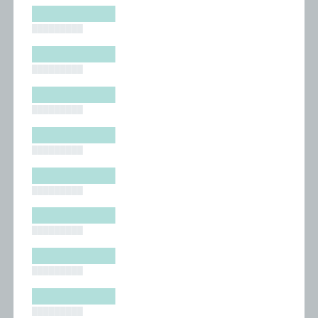
█████████
█████████
█████████
█████████
█████████
█████████
█████████
█████████
█████████
█████████
█████████
█████████
█████████
█████████
█████████
█████████