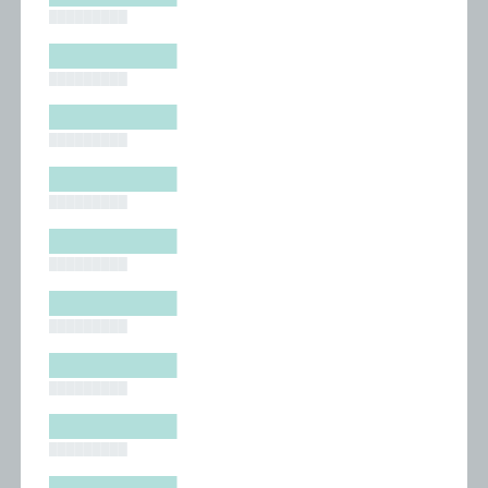
█████████
█████████
█████████
█████████
█████████
█████████
█████████
█████████
█████████
█████████
█████████
█████████
█████████
█████████
█████████
█████████