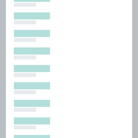
█████████
█████████
█████████
█████████
█████████
█████████
█████████
█████████
█████████
█████████
█████████
█████████
█████████
█████████
█████████
█████████