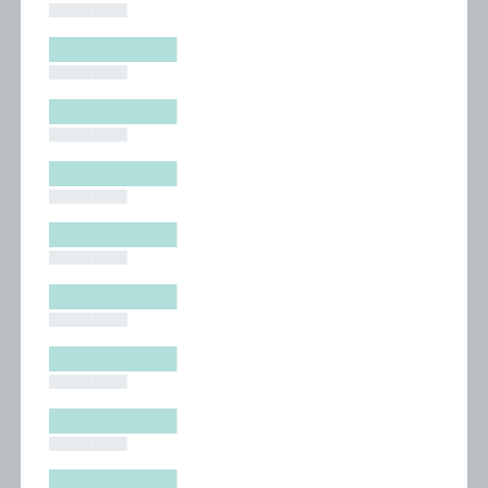
█████████
█████████
█████████
█████████
█████████
█████████
█████████
█████████
█████████
█████████
█████████
█████████
█████████
█████████
█████████
█████████