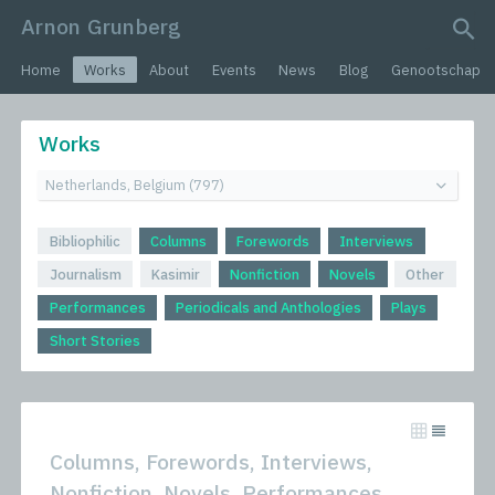
Arnon Grunberg
search query
Home
Works
About
Events
News
Blog
Genootschap
Works
Bibliophilic
Columns
Forewords
Interviews
Journalism
Kasimir
Nonfiction
Novels
Other
Performances
Periodicals and Anthologies
Plays
Short Stories
Columns, Forewords, Interviews,
Nonfiction, Novels, Performances,