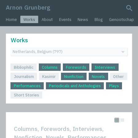
Arnon Grunberg
search query
Home
Works
About
Events
News
Blog
Genootschap
Works
Bibliophilic
Columns
Forewords
Interviews
Journalism
Kasimir
Nonfiction
Novels
Other
Performances
Periodicals and Anthologies
Plays
Short Stories
Columns, Forewords, Interviews,
Nonfiction, Novels, Performances,