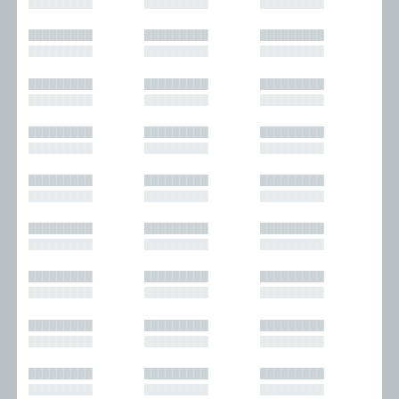
█████████
█████████
█████████
█████████
█████████
█████████
█████████
█████████
█████████
█████████
█████████
█████████
█████████
█████████
█████████
█████████
█████████
█████████
█████████
█████████
█████████
█████████
█████████
█████████
█████████
█████████
█████████
█████████
█████████
█████████
█████████
█████████
█████████
█████████
█████████
█████████
█████████
█████████
█████████
█████████
█████████
█████████
█████████
█████████
█████████
█████████
█████████
█████████
█████████
█████████
█████████