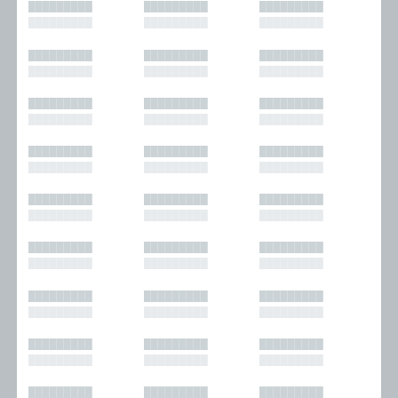
█████████
█████████
█████████
█████████
█████████
█████████
█████████
█████████
█████████
█████████
█████████
█████████
█████████
█████████
█████████
█████████
█████████
█████████
█████████
█████████
█████████
█████████
█████████
█████████
█████████
█████████
█████████
█████████
█████████
█████████
█████████
█████████
█████████
█████████
█████████
█████████
█████████
█████████
█████████
█████████
█████████
█████████
█████████
█████████
█████████
█████████
█████████
█████████
█████████
█████████
█████████