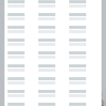
█████████
█████████
█████████
█████████
█████████
█████████
█████████
█████████
█████████
█████████
█████████
█████████
█████████
█████████
█████████
█████████
█████████
█████████
█████████
█████████
█████████
█████████
█████████
█████████
█████████
█████████
█████████
█████████
█████████
█████████
█████████
█████████
█████████
█████████
█████████
█████████
█████████
█████████
█████████
█████████
█████████
█████████
█████████
█████████
█████████
█████████
█████████
█████████
█████████
█████████
█████████