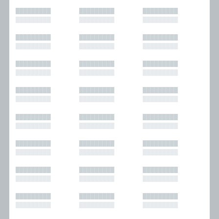
█████████
█████████
█████████
█████████
█████████
█████████
█████████
█████████
█████████
█████████
█████████
█████████
█████████
█████████
█████████
█████████
█████████
█████████
█████████
█████████
█████████
█████████
█████████
█████████
█████████
█████████
█████████
█████████
█████████
█████████
█████████
█████████
█████████
█████████
█████████
█████████
█████████
█████████
█████████
█████████
█████████
█████████
█████████
█████████
█████████
█████████
█████████
█████████