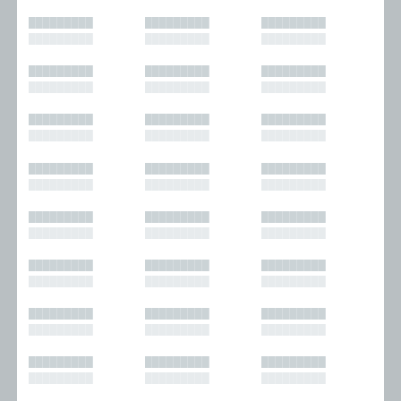
█████████
█████████
█████████
█████████
█████████
█████████
█████████
█████████
█████████
█████████
█████████
█████████
█████████
█████████
█████████
█████████
█████████
█████████
█████████
█████████
█████████
█████████
█████████
█████████
█████████
█████████
█████████
█████████
█████████
█████████
█████████
█████████
█████████
█████████
█████████
█████████
█████████
█████████
█████████
█████████
█████████
█████████
█████████
█████████
█████████
█████████
█████████
█████████