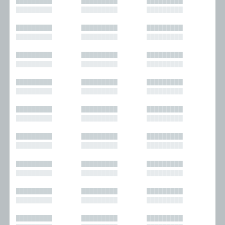
█████████
█████████
█████████
█████████
█████████
█████████
█████████
█████████
█████████
█████████
█████████
█████████
█████████
█████████
█████████
█████████
█████████
█████████
█████████
█████████
█████████
█████████
█████████
█████████
█████████
█████████
█████████
█████████
█████████
█████████
█████████
█████████
█████████
█████████
█████████
█████████
█████████
█████████
█████████
█████████
█████████
█████████
█████████
█████████
█████████
█████████
█████████
█████████
█████████
█████████
█████████