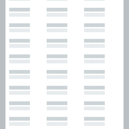
█████████
█████████
█████████
█████████
█████████
█████████
█████████
█████████
█████████
█████████
█████████
█████████
█████████
█████████
█████████
█████████
█████████
█████████
█████████
█████████
█████████
█████████
█████████
█████████
█████████
█████████
█████████
█████████
█████████
█████████
█████████
█████████
█████████
█████████
█████████
█████████
█████████
█████████
█████████
█████████
█████████
█████████
█████████
█████████
█████████
█████████
█████████
█████████