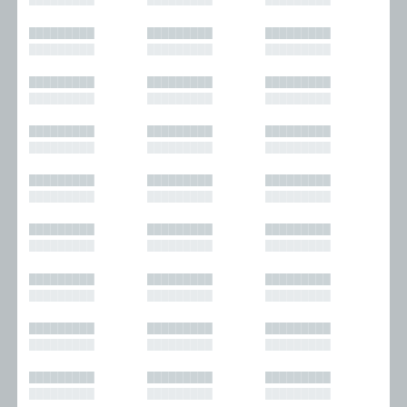
█████████
█████████
█████████
█████████
█████████
█████████
█████████
█████████
█████████
█████████
█████████
█████████
█████████
█████████
█████████
█████████
█████████
█████████
█████████
█████████
█████████
█████████
█████████
█████████
█████████
█████████
█████████
█████████
█████████
█████████
█████████
█████████
█████████
█████████
█████████
█████████
█████████
█████████
█████████
█████████
█████████
█████████
█████████
█████████
█████████
█████████
█████████
█████████