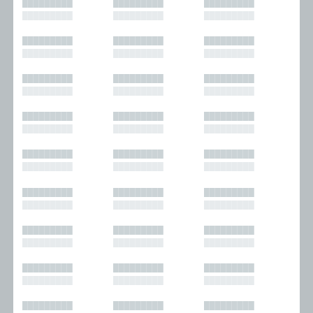
█████████
█████████
█████████
█████████
█████████
█████████
█████████
█████████
█████████
█████████
█████████
█████████
█████████
█████████
█████████
█████████
█████████
█████████
█████████
█████████
█████████
█████████
█████████
█████████
█████████
█████████
█████████
█████████
█████████
█████████
█████████
█████████
█████████
█████████
█████████
█████████
█████████
█████████
█████████
█████████
█████████
█████████
█████████
█████████
█████████
█████████
█████████
█████████
█████████
█████████
█████████