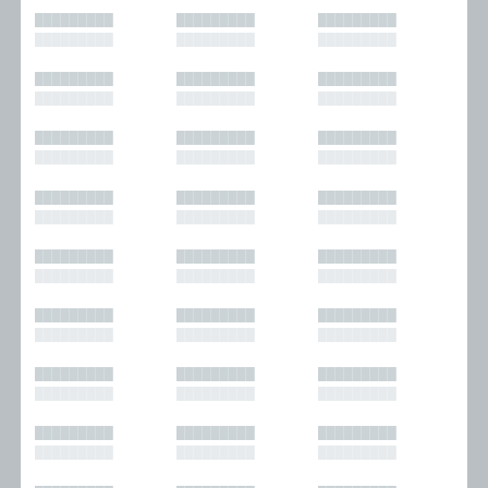
█████████
█████████
█████████
█████████
█████████
█████████
█████████
█████████
█████████
█████████
█████████
█████████
█████████
█████████
█████████
█████████
█████████
█████████
█████████
█████████
█████████
█████████
█████████
█████████
█████████
█████████
█████████
█████████
█████████
█████████
█████████
█████████
█████████
█████████
█████████
█████████
█████████
█████████
█████████
█████████
█████████
█████████
█████████
█████████
█████████
█████████
█████████
█████████