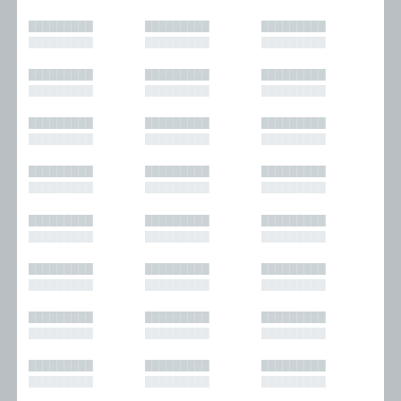
█████████
█████████
█████████
█████████
█████████
█████████
█████████
█████████
█████████
█████████
█████████
█████████
█████████
█████████
█████████
█████████
█████████
█████████
█████████
█████████
█████████
█████████
█████████
█████████
█████████
█████████
█████████
█████████
█████████
█████████
█████████
█████████
█████████
█████████
█████████
█████████
█████████
█████████
█████████
█████████
█████████
█████████
█████████
█████████
█████████
█████████
█████████
█████████