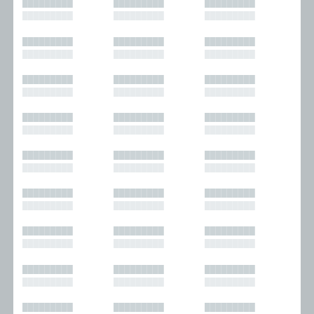
█████████
█████████
█████████
█████████
█████████
█████████
█████████
█████████
█████████
█████████
█████████
█████████
█████████
█████████
█████████
█████████
█████████
█████████
█████████
█████████
█████████
█████████
█████████
█████████
█████████
█████████
█████████
█████████
█████████
█████████
█████████
█████████
█████████
█████████
█████████
█████████
█████████
█████████
█████████
█████████
█████████
█████████
█████████
█████████
█████████
█████████
█████████
█████████
█████████
█████████
█████████