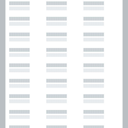
█████████
█████████
█████████
█████████
█████████
█████████
█████████
█████████
█████████
█████████
█████████
█████████
█████████
█████████
█████████
█████████
█████████
█████████
█████████
█████████
█████████
█████████
█████████
█████████
█████████
█████████
█████████
█████████
█████████
█████████
█████████
█████████
█████████
█████████
█████████
█████████
█████████
█████████
█████████
█████████
█████████
█████████
█████████
█████████
█████████
█████████
█████████
█████████
█████████
█████████
█████████