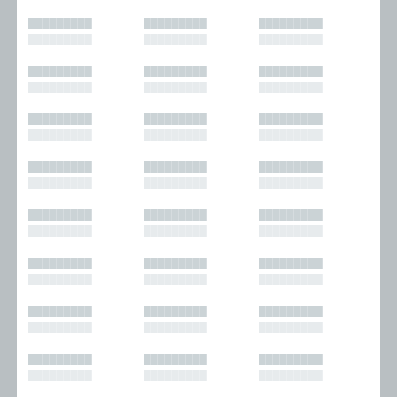
█████████
█████████
█████████
█████████
█████████
█████████
█████████
█████████
█████████
█████████
█████████
█████████
█████████
█████████
█████████
█████████
█████████
█████████
█████████
█████████
█████████
█████████
█████████
█████████
█████████
█████████
█████████
█████████
█████████
█████████
█████████
█████████
█████████
█████████
█████████
█████████
█████████
█████████
█████████
█████████
█████████
█████████
█████████
█████████
█████████
█████████
█████████
█████████