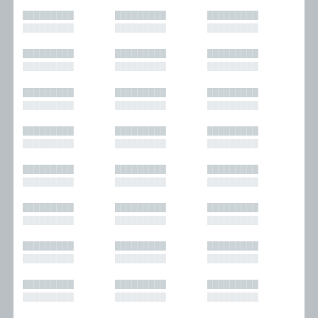
█████████
█████████
█████████
█████████
█████████
█████████
█████████
█████████
█████████
█████████
█████████
█████████
█████████
█████████
█████████
█████████
█████████
█████████
█████████
█████████
█████████
█████████
█████████
█████████
█████████
█████████
█████████
█████████
█████████
█████████
█████████
█████████
█████████
█████████
█████████
█████████
█████████
█████████
█████████
█████████
█████████
█████████
█████████
█████████
█████████
█████████
█████████
█████████