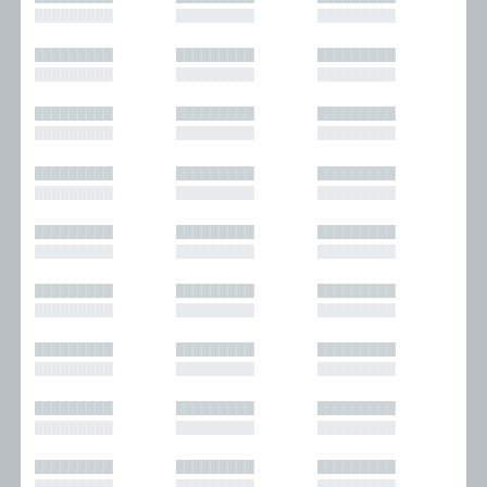
█████████
█████████
█████████
█████████
█████████
█████████
█████████
█████████
█████████
█████████
█████████
█████████
█████████
█████████
█████████
█████████
█████████
█████████
█████████
█████████
█████████
█████████
█████████
█████████
█████████
█████████
█████████
█████████
█████████
█████████
█████████
█████████
█████████
█████████
█████████
█████████
█████████
█████████
█████████
█████████
█████████
█████████
█████████
█████████
█████████
█████████
█████████
█████████
█████████
█████████
█████████