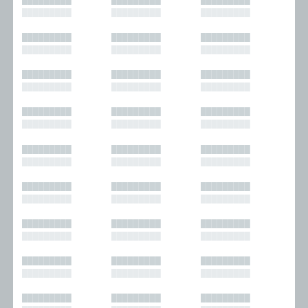
█████████
█████████
█████████
█████████
█████████
█████████
█████████
█████████
█████████
█████████
█████████
█████████
█████████
█████████
█████████
█████████
█████████
█████████
█████████
█████████
█████████
█████████
█████████
█████████
█████████
█████████
█████████
█████████
█████████
█████████
█████████
█████████
█████████
█████████
█████████
█████████
█████████
█████████
█████████
█████████
█████████
█████████
█████████
█████████
█████████
█████████
█████████
█████████