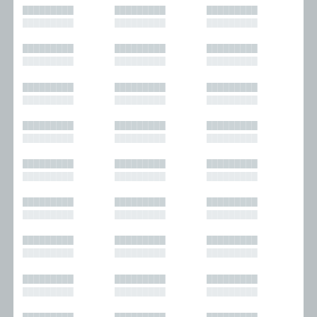
█████████
█████████
█████████
█████████
█████████
█████████
█████████
█████████
█████████
█████████
█████████
█████████
█████████
█████████
█████████
█████████
█████████
█████████
█████████
█████████
█████████
█████████
█████████
█████████
█████████
█████████
█████████
█████████
█████████
█████████
█████████
█████████
█████████
█████████
█████████
█████████
█████████
█████████
█████████
█████████
█████████
█████████
█████████
█████████
█████████
█████████
█████████
█████████
█████████
█████████
█████████