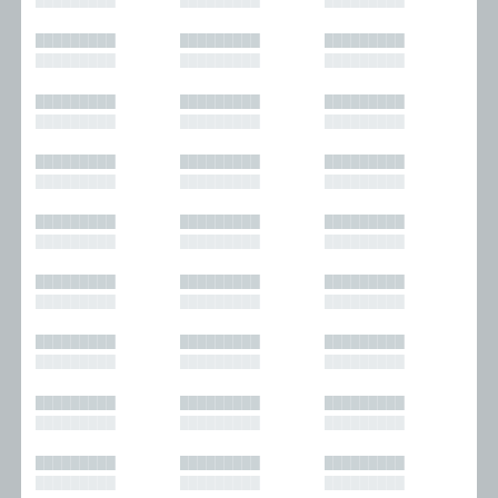
█████████
█████████
█████████
█████████
█████████
█████████
█████████
█████████
█████████
█████████
█████████
█████████
█████████
█████████
█████████
█████████
█████████
█████████
█████████
█████████
█████████
█████████
█████████
█████████
█████████
█████████
█████████
█████████
█████████
█████████
█████████
█████████
█████████
█████████
█████████
█████████
█████████
█████████
█████████
█████████
█████████
█████████
█████████
█████████
█████████
█████████
█████████
█████████
█████████
█████████
█████████