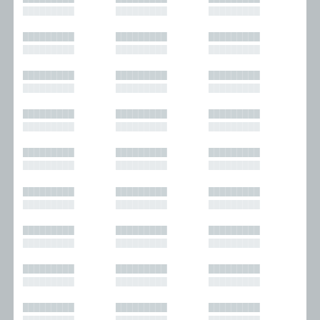
█████████
█████████
█████████
█████████
█████████
█████████
█████████
█████████
█████████
█████████
█████████
█████████
█████████
█████████
█████████
█████████
█████████
█████████
█████████
█████████
█████████
█████████
█████████
█████████
█████████
█████████
█████████
█████████
█████████
█████████
█████████
█████████
█████████
█████████
█████████
█████████
█████████
█████████
█████████
█████████
█████████
█████████
█████████
█████████
█████████
█████████
█████████
█████████