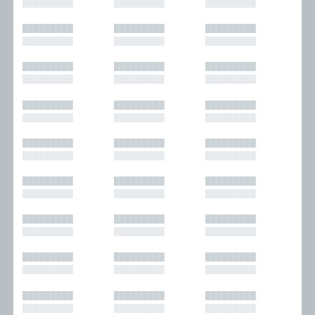
█████████
█████████
█████████
█████████
█████████
█████████
█████████
█████████
█████████
█████████
█████████
█████████
█████████
█████████
█████████
█████████
█████████
█████████
█████████
█████████
█████████
█████████
█████████
█████████
█████████
█████████
█████████
█████████
█████████
█████████
█████████
█████████
█████████
█████████
█████████
█████████
█████████
█████████
█████████
█████████
█████████
█████████
█████████
█████████
█████████
█████████
█████████
█████████
█████████
█████████
█████████