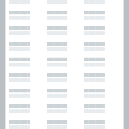
█████████
█████████
█████████
█████████
█████████
█████████
█████████
█████████
█████████
█████████
█████████
█████████
█████████
█████████
█████████
█████████
█████████
█████████
█████████
█████████
█████████
█████████
█████████
█████████
█████████
█████████
█████████
█████████
█████████
█████████
█████████
█████████
█████████
█████████
█████████
█████████
█████████
█████████
█████████
█████████
█████████
█████████
█████████
█████████
█████████
█████████
█████████
█████████
█████████
█████████
█████████