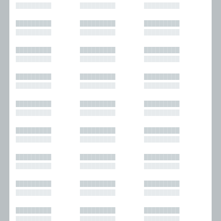
█████████
█████████
█████████
█████████
█████████
█████████
█████████
█████████
█████████
█████████
█████████
█████████
█████████
█████████
█████████
█████████
█████████
█████████
█████████
█████████
█████████
█████████
█████████
█████████
█████████
█████████
█████████
█████████
█████████
█████████
█████████
█████████
█████████
█████████
█████████
█████████
█████████
█████████
█████████
█████████
█████████
█████████
█████████
█████████
█████████
█████████
█████████
█████████
█████████
█████████
█████████