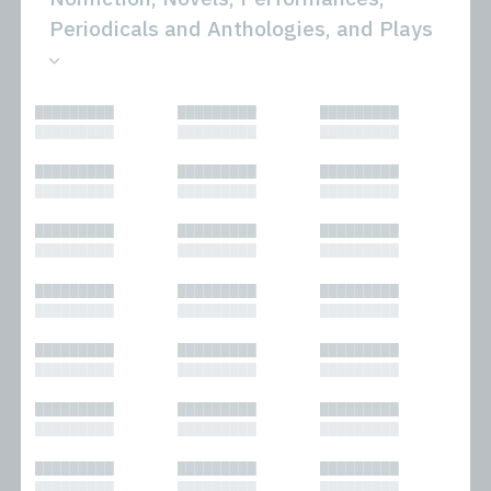
Periodicals and Anthologies, and Plays
All
Novels
█████████
█████████
█████████
Bibliophilic
Other
█████████
█████████
█████████
Columns
Performances
Forewords
Periodicals and
█████████
█████████
█████████
Interviews
Anthologies
█████████
█████████
█████████
Journalism
Plays
Kasimir
Short Stories
█████████
█████████
█████████
Nonfiction
█████████
█████████
█████████
█████████
█████████
█████████
█████████
█████████
█████████
█████████
█████████
█████████
█████████
█████████
█████████
█████████
█████████
█████████
█████████
█████████
█████████
█████████
█████████
█████████
█████████
█████████
█████████