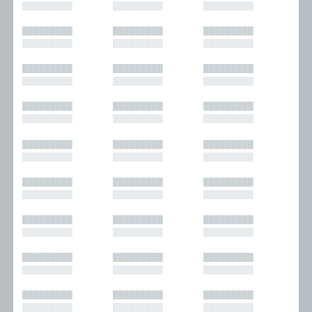
█████████
█████████
█████████
█████████
█████████
█████████
█████████
█████████
█████████
█████████
█████████
█████████
█████████
█████████
█████████
█████████
█████████
█████████
█████████
█████████
█████████
█████████
█████████
█████████
█████████
█████████
█████████
█████████
█████████
█████████
█████████
█████████
█████████
█████████
█████████
█████████
█████████
█████████
█████████
█████████
█████████
█████████
█████████
█████████
█████████
█████████
█████████
█████████
█████████
█████████
█████████