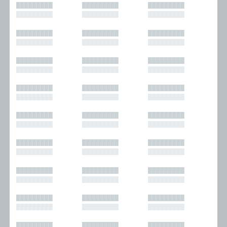
█████████
█████████
█████████
█████████
█████████
█████████
█████████
█████████
█████████
█████████
█████████
█████████
█████████
█████████
█████████
█████████
█████████
█████████
█████████
█████████
█████████
█████████
█████████
█████████
█████████
█████████
█████████
█████████
█████████
█████████
█████████
█████████
█████████
█████████
█████████
█████████
█████████
█████████
█████████
█████████
█████████
█████████
█████████
█████████
█████████
█████████
█████████
█████████
█████████
█████████
█████████