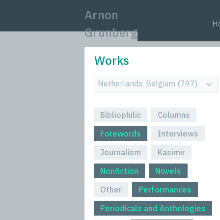
Arnon
H
Grunberg
Works
Bibliophilic
Columns
Forewords
Interviews
Journalism
Kasimir
Nonfiction
Novels
Other
Performances
Periodicals and Anthologies