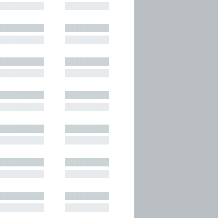
█████████
█████████
█████████
█████████
█████████
█████████
█████████
█████████
█████████
█████████
█████████
█████████
█████████
█████████
█████████
█████████
█████████
█████████
█████████
█████████
█████████
█████████
█████████
█████████
█████████
█████████