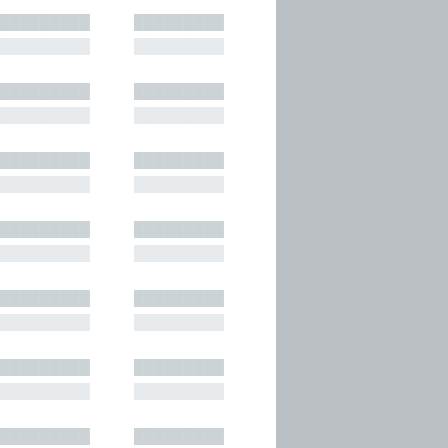
█████████
█████████
█████████
█████████
█████████
█████████
█████████
█████████
█████████
█████████
█████████
█████████
█████████
█████████
█████████
█████████
█████████
█████████
█████████
█████████
█████████
█████████
█████████
█████████
█████████
█████████