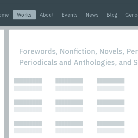
ome
Works
About
Events
News
Blog
Geno
Forewords, Nonfiction, Novels, Pe
Periodicals and Anthologies, and 
All
Nonfic
█████████
█████████
█████████
Bibliophilic
Novel
█████████
█████████
█████████
Columns
Other
Forewords
Perfo
█████████
█████████
█████████
Interviews
Period
█████████
█████████
█████████
Journalism
Plays
Kasimir
Short 
█████████
█████████
█████████
█████████
█████████
█████████