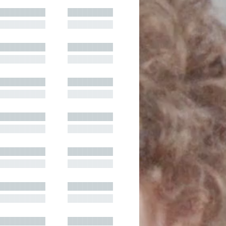
█████████
█████████
█████████
█████████
█████████
█████████
█████████
█████████
█████████
█████████
█████████
█████████
█████████
█████████
█████████
█████████
█████████
█████████
█████████
█████████
█████████
█████████
█████████
█████████
█████████
█████████