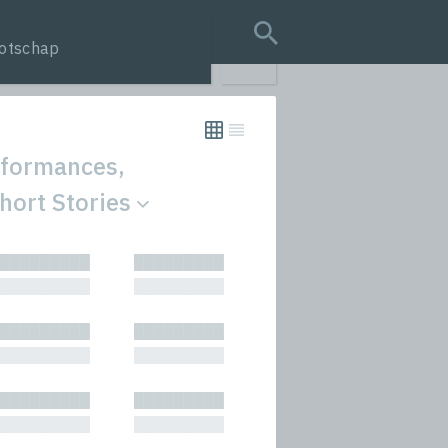
otschap
search query
rformances,
Short Stories
tion
█████████
█████████
s
█████████
█████████
rmances
█████████
█████████
icals and Anthologies
█████████
█████████
Stories
█████████
█████████
█████████
█████████