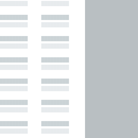
█████████
█████████
█████████
█████████
█████████
█████████
█████████
█████████
█████████
█████████
█████████
█████████
█████████
█████████
█████████
█████████
█████████
█████████
█████████
█████████
█████████
█████████
█████████
█████████
█████████
█████████