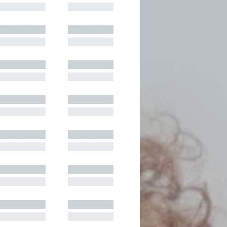
█████████
█████████
█████████
█████████
█████████
█████████
█████████
█████████
█████████
█████████
█████████
█████████
█████████
█████████
█████████
█████████
█████████
█████████
█████████
█████████
█████████
█████████
█████████
█████████
█████████
█████████