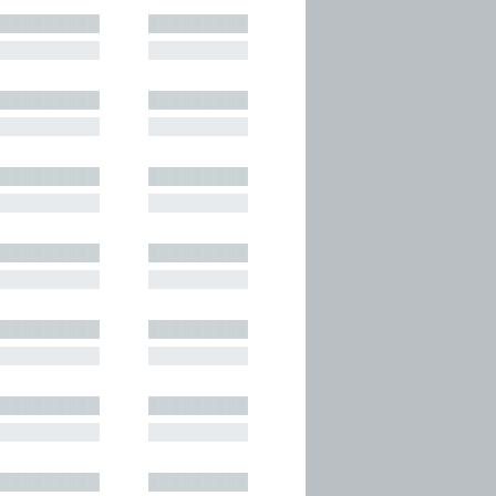
█████████
█████████
█████████
█████████
█████████
█████████
█████████
█████████
█████████
█████████
█████████
█████████
█████████
█████████
█████████
█████████
█████████
█████████
█████████
█████████
█████████
█████████
█████████
█████████
█████████
█████████