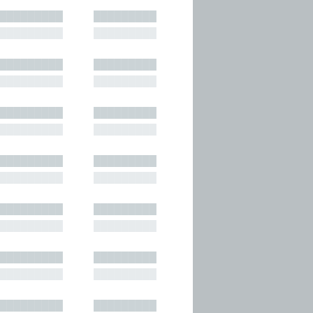
█████████
█████████
█████████
█████████
█████████
█████████
█████████
█████████
█████████
█████████
█████████
█████████
█████████
█████████
█████████
█████████
█████████
█████████
█████████
█████████
█████████
█████████
█████████
█████████
█████████
█████████