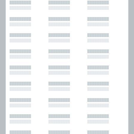
█████████
█████████
█████████
█████████
█████████
█████████
█████████
█████████
█████████
█████████
█████████
█████████
█████████
█████████
█████████
█████████
█████████
█████████
█████████
█████████
█████████
█████████
█████████
█████████
█████████
█████████
█████████
█████████
█████████
█████████
█████████
█████████
█████████
█████████
█████████
█████████
█████████
█████████
█████████
█████████
█████████
█████████
█████████
█████████
█████████
█████████
█████████
█████████
█████████
█████████
█████████