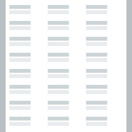
█████████
█████████
█████████
█████████
█████████
█████████
█████████
█████████
█████████
█████████
█████████
█████████
█████████
█████████
█████████
█████████
█████████
█████████
█████████
█████████
█████████
█████████
█████████
█████████
█████████
█████████
█████████
█████████
█████████
█████████
█████████
█████████
█████████
█████████
█████████
█████████
█████████
█████████
█████████
█████████
█████████
█████████
█████████
█████████
█████████
█████████
█████████
█████████