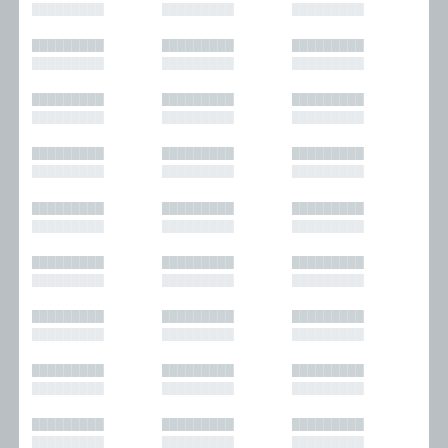
█████████
█████████
█████████
█████████
█████████
█████████
█████████
█████████
█████████
█████████
█████████
█████████
█████████
█████████
█████████
█████████
█████████
█████████
█████████
█████████
█████████
█████████
█████████
█████████
█████████
█████████
█████████
█████████
█████████
█████████
█████████
█████████
█████████
█████████
█████████
█████████
█████████
█████████
█████████
█████████
█████████
█████████
█████████
█████████
█████████
█████████
█████████
█████████
█████████
█████████
█████████