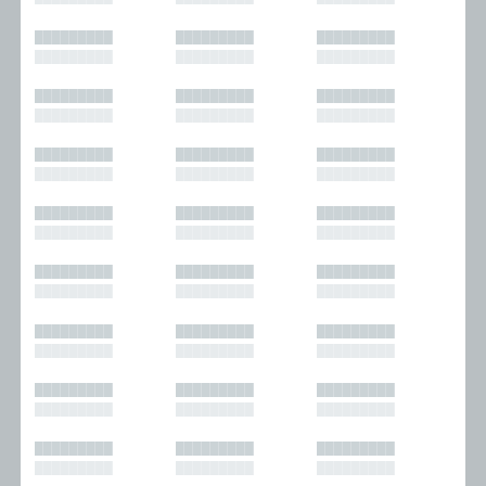
█████████
█████████
█████████
█████████
█████████
█████████
█████████
█████████
█████████
█████████
█████████
█████████
█████████
█████████
█████████
█████████
█████████
█████████
█████████
█████████
█████████
█████████
█████████
█████████
█████████
█████████
█████████
█████████
█████████
█████████
█████████
█████████
█████████
█████████
█████████
█████████
█████████
█████████
█████████
█████████
█████████
█████████
█████████
█████████
█████████
█████████
█████████
█████████