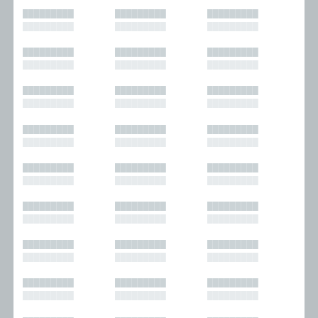
█████████
█████████
█████████
█████████
█████████
█████████
█████████
█████████
█████████
█████████
█████████
█████████
█████████
█████████
█████████
█████████
█████████
█████████
█████████
█████████
█████████
█████████
█████████
█████████
█████████
█████████
█████████
█████████
█████████
█████████
█████████
█████████
█████████
█████████
█████████
█████████
█████████
█████████
█████████
█████████
█████████
█████████
█████████
█████████
█████████
█████████
█████████
█████████