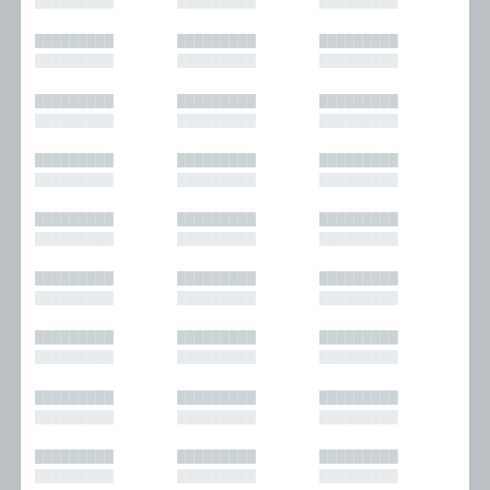
█████████
█████████
█████████
█████████
█████████
█████████
█████████
█████████
█████████
█████████
█████████
█████████
█████████
█████████
█████████
█████████
█████████
█████████
█████████
█████████
█████████
█████████
█████████
█████████
█████████
█████████
█████████
█████████
█████████
█████████
█████████
█████████
█████████
█████████
█████████
█████████
█████████
█████████
█████████
█████████
█████████
█████████
█████████
█████████
█████████
█████████
█████████
█████████
█████████
█████████
█████████