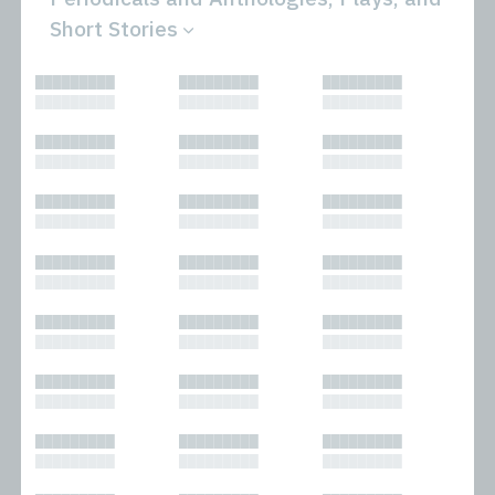
Short Stories
All
Novels
█████████
█████████
█████████
Bibliophilic
Other
█████████
█████████
█████████
Columns
Performances
Forewords
Periodicals and
█████████
█████████
█████████
Interviews
Anthologies
█████████
█████████
█████████
Journalism
Plays
Kasimir
Short Stories
█████████
█████████
█████████
Nonfiction
█████████
█████████
█████████
█████████
█████████
█████████
█████████
█████████
█████████
█████████
█████████
█████████
█████████
█████████
█████████
█████████
█████████
█████████
█████████
█████████
█████████
█████████
█████████
█████████
█████████
█████████
█████████