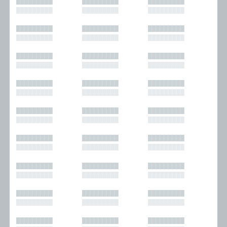
█████████
█████████
█████████
█████████
█████████
█████████
█████████
█████████
█████████
█████████
█████████
█████████
█████████
█████████
█████████
█████████
█████████
█████████
█████████
█████████
█████████
█████████
█████████
█████████
█████████
█████████
█████████
█████████
█████████
█████████
█████████
█████████
█████████
█████████
█████████
█████████
█████████
█████████
█████████
█████████
█████████
█████████
█████████
█████████
█████████
█████████
█████████
█████████
█████████
█████████
█████████