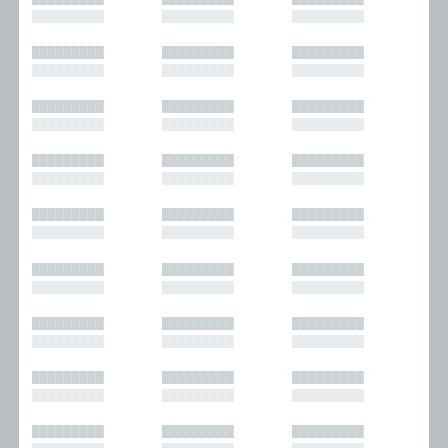
█████████
█████████
█████████
█████████
█████████
█████████
█████████
█████████
█████████
█████████
█████████
█████████
█████████
█████████
█████████
█████████
█████████
█████████
█████████
█████████
█████████
█████████
█████████
█████████
█████████
█████████
█████████
█████████
█████████
█████████
█████████
█████████
█████████
█████████
█████████
█████████
█████████
█████████
█████████
█████████
█████████
█████████
█████████
█████████
█████████
█████████
█████████
█████████