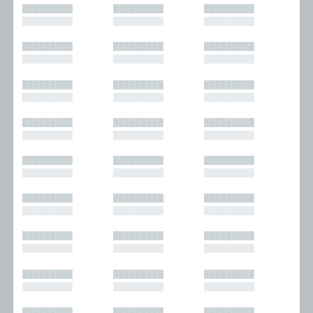
█████████
█████████
█████████
█████████
█████████
█████████
█████████
█████████
█████████
█████████
█████████
█████████
█████████
█████████
█████████
█████████
█████████
█████████
█████████
█████████
█████████
█████████
█████████
█████████
█████████
█████████
█████████
█████████
█████████
█████████
█████████
█████████
█████████
█████████
█████████
█████████
█████████
█████████
█████████
█████████
█████████
█████████
█████████
█████████
█████████
█████████
█████████
█████████
█████████
█████████
█████████