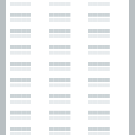
█████████
█████████
█████████
█████████
█████████
█████████
█████████
█████████
█████████
█████████
█████████
█████████
█████████
█████████
█████████
█████████
█████████
█████████
█████████
█████████
█████████
█████████
█████████
█████████
█████████
█████████
█████████
█████████
█████████
█████████
█████████
█████████
█████████
█████████
█████████
█████████
█████████
█████████
█████████
█████████
█████████
█████████
█████████
█████████
█████████
█████████
█████████
█████████
█████████
█████████
█████████