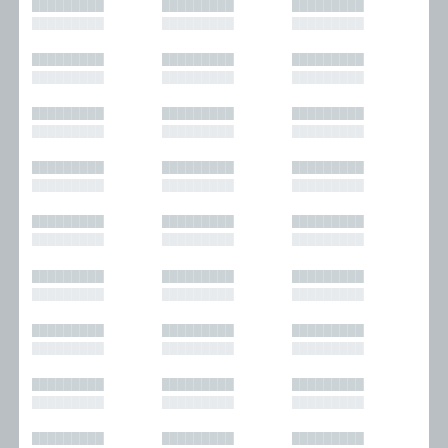
█████████
█████████
█████████
█████████
█████████
█████████
█████████
█████████
█████████
█████████
█████████
█████████
█████████
█████████
█████████
█████████
█████████
█████████
█████████
█████████
█████████
█████████
█████████
█████████
█████████
█████████
█████████
█████████
█████████
█████████
█████████
█████████
█████████
█████████
█████████
█████████
█████████
█████████
█████████
█████████
█████████
█████████
█████████
█████████
█████████
█████████
█████████
█████████
█████████
█████████
█████████