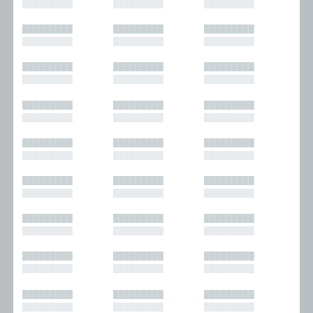
█████████
█████████
█████████
█████████
█████████
█████████
█████████
█████████
█████████
█████████
█████████
█████████
█████████
█████████
█████████
█████████
█████████
█████████
█████████
█████████
█████████
█████████
█████████
█████████
█████████
█████████
█████████
█████████
█████████
█████████
█████████
█████████
█████████
█████████
█████████
█████████
█████████
█████████
█████████
█████████
█████████
█████████
█████████
█████████
█████████
█████████
█████████
█████████
█████████
█████████
█████████