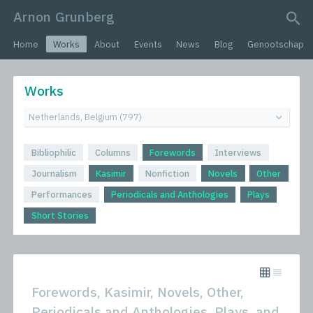
Arnon Grunberg
search query
Home
Works
About
Events
News
Blog
Genootschap
Works
Bibliophilic
Columns
Forewords
Interviews
Journalism
Kasimir
Nonfiction
Novels
Other
Performances
Periodicals and Anthologies
Plays
Short Stories
Forewords, Kasimir, Novels, Other,
Periodicals and Anthologies, Plays, and