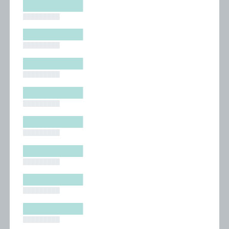
█████████
█████████
█████████
█████████
█████████
█████████
█████████
█████████
█████████
█████████
█████████
█████████
█████████
█████████
█████████
█████████