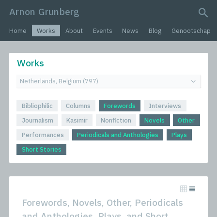
Arnon Grunberg
search query
Home
Works
About
Events
News
Blog
Genootschap
Works
Bibliophilic
Columns
Forewords
Interviews
Journalism
Kasimir
Nonfiction
Novels
Other
Performances
Periodicals and Anthologies
Plays
Short Stories
Forewords, Novels, Other, Periodicals
and Anthologies, Plays, and Short