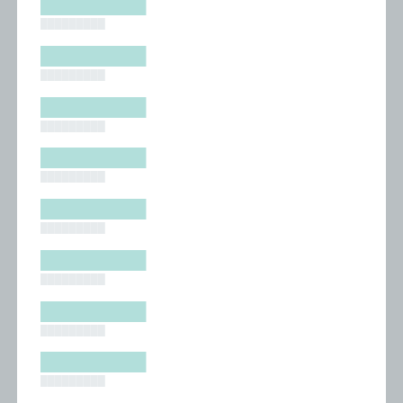
█████████
█████████
█████████
█████████
█████████
█████████
█████████
█████████
█████████
█████████
█████████
█████████
█████████
█████████
█████████
█████████