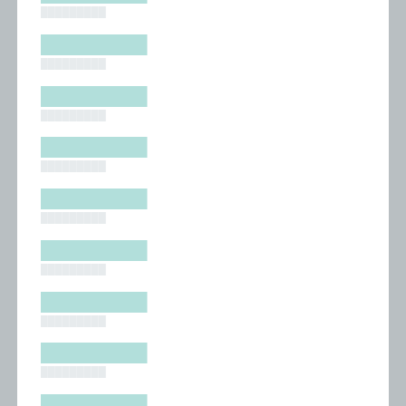
█████████
█████████
█████████
█████████
█████████
█████████
█████████
█████████
█████████
█████████
█████████
█████████
█████████
█████████
█████████
█████████