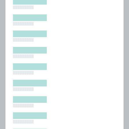
█████████
█████████
█████████
█████████
█████████
█████████
█████████
█████████
█████████
█████████
█████████
█████████
█████████
█████████
█████████
█████████