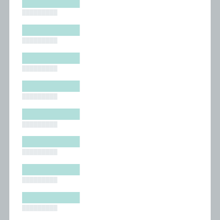
█████████
█████████
█████████
█████████
█████████
█████████
█████████
█████████
█████████
█████████
█████████
█████████
█████████
█████████
█████████
█████████