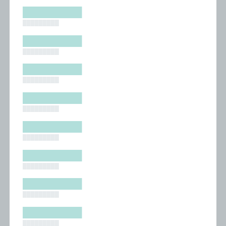
█████████
█████████
█████████
█████████
█████████
█████████
█████████
█████████
█████████
█████████
█████████
█████████
█████████
█████████
█████████
█████████