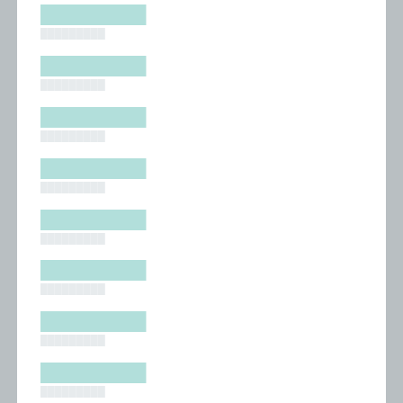
█████████
█████████
█████████
█████████
█████████
█████████
█████████
█████████
█████████
█████████
█████████
█████████
█████████
█████████
█████████
█████████