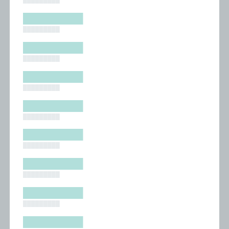
█████████
█████████
█████████
█████████
█████████
█████████
█████████
█████████
█████████
█████████
█████████
█████████
█████████
█████████
█████████
█████████