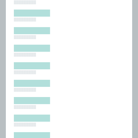
█████████
█████████
█████████
█████████
█████████
█████████
█████████
█████████
█████████
█████████
█████████
█████████
█████████
█████████
█████████
█████████