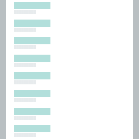
█████████
█████████
█████████
█████████
█████████
█████████
█████████
█████████
█████████
█████████
█████████
█████████
█████████
█████████
█████████
█████████