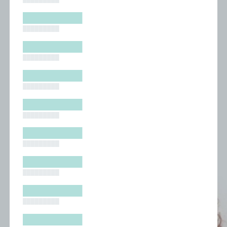
█████████
█████████
█████████
█████████
█████████
█████████
█████████
█████████
█████████
█████████
█████████
█████████
█████████
█████████
█████████