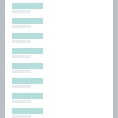
█████████
█████████
█████████
█████████
█████████
█████████
█████████
█████████
█████████
█████████
█████████
█████████
█████████
█████████
█████████
█████████