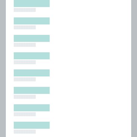
█████████
█████████
█████████
█████████
█████████
█████████
█████████
█████████
█████████
█████████
█████████
█████████
█████████
█████████
█████████
█████████