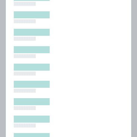
█████████
█████████
█████████
█████████
█████████
█████████
█████████
█████████
█████████
█████████
█████████
█████████
█████████
█████████
█████████
█████████