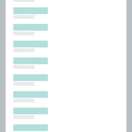
█████████
█████████
█████████
█████████
█████████
█████████
█████████
█████████
█████████
█████████
█████████
█████████
█████████
█████████
█████████