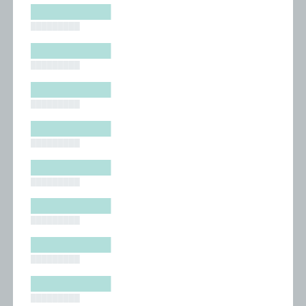
█████████
█████████
█████████
█████████
█████████
█████████
█████████
█████████
█████████
█████████
█████████
█████████
█████████
█████████
█████████
█████████