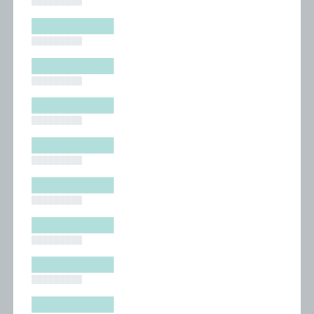
█████████
█████████
█████████
█████████
█████████
█████████
█████████
█████████
█████████
█████████
█████████
█████████
█████████
█████████
█████████
█████████