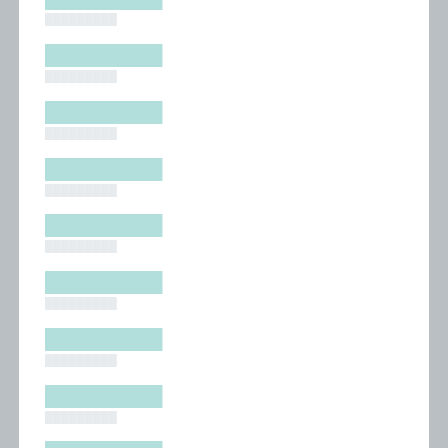
█████████
█████████
█████████
█████████
█████████
█████████
█████████
█████████
█████████
█████████
█████████
█████████
█████████
█████████
█████████