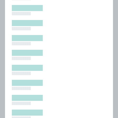
█████████
█████████
█████████
█████████
█████████
█████████
█████████
█████████
█████████
█████████
█████████
█████████
█████████
█████████
█████████