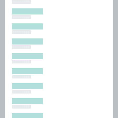
█████████
█████████
█████████
█████████
█████████
█████████
█████████
█████████
█████████
█████████
█████████
█████████
█████████
█████████
█████████
█████████