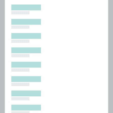
█████████
█████████
█████████
█████████
█████████
█████████
█████████
█████████
█████████
█████████
█████████
█████████
█████████
█████████
█████████
█████████