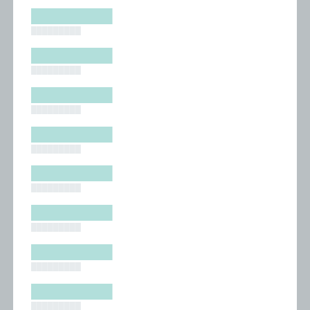
█████████
█████████
█████████
█████████
█████████
█████████
█████████
█████████
█████████
█████████
█████████
█████████
█████████
█████████
█████████
█████████