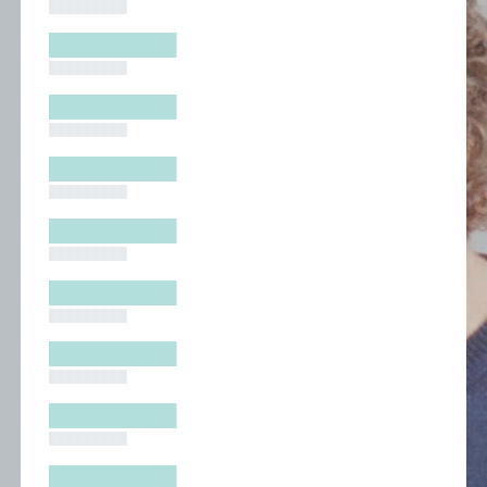
█████████
█████████
█████████
█████████
█████████
█████████
█████████
█████████
█████████
█████████
█████████
█████████
█████████
█████████
█████████
█████████