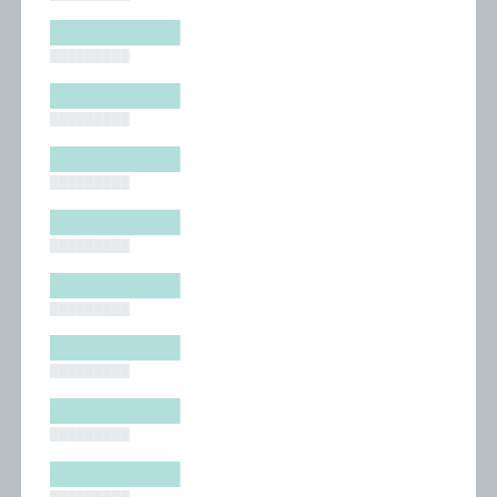
█████████
█████████
█████████
█████████
█████████
█████████
█████████
█████████
█████████
█████████
█████████
█████████
█████████
█████████
█████████
█████████