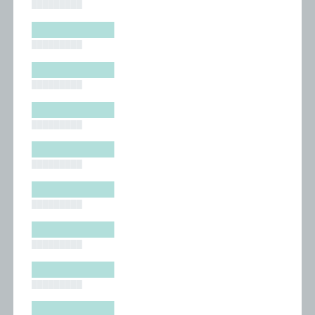
█████████
█████████
█████████
█████████
█████████
█████████
█████████
█████████
█████████
█████████
█████████
█████████
█████████
█████████
█████████
█████████