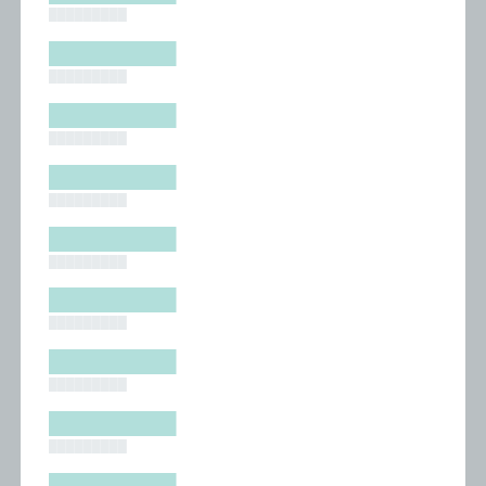
█████████
█████████
█████████
█████████
█████████
█████████
█████████
█████████
█████████
█████████
█████████
█████████
█████████
█████████
█████████
█████████