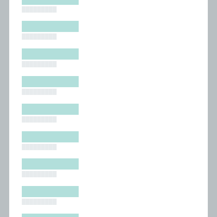
█████████
█████████
█████████
█████████
█████████
█████████
█████████
█████████
█████████
█████████
█████████
█████████
█████████
█████████
█████████