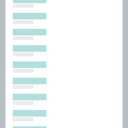
█████████
█████████
█████████
█████████
█████████
█████████
█████████
█████████
█████████
█████████
█████████
█████████
█████████
█████████
█████████