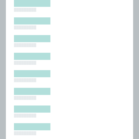
█████████
█████████
█████████
█████████
█████████
█████████
█████████
█████████
█████████
█████████
█████████
█████████
█████████
█████████
█████████
█████████