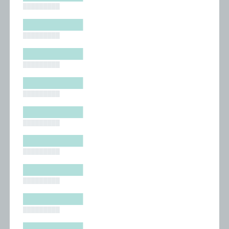
█████████
█████████
█████████
█████████
█████████
█████████
█████████
█████████
█████████
█████████
█████████
█████████
█████████
█████████
█████████
█████████