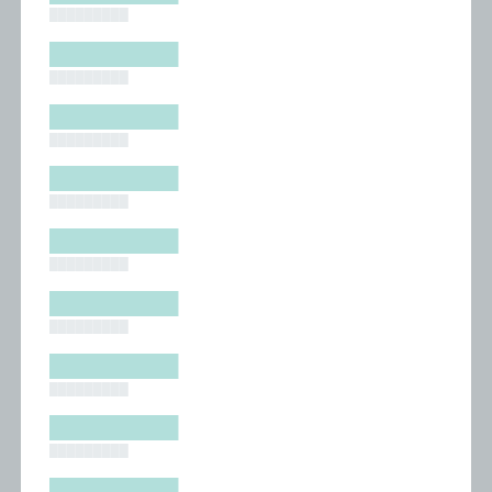
█████████
█████████
█████████
█████████
█████████
█████████
█████████
█████████
█████████
█████████
█████████
█████████
█████████
█████████
█████████
█████████