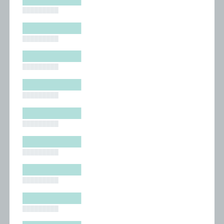
█████████
█████████
█████████
█████████
█████████
█████████
█████████
█████████
█████████
█████████
█████████
█████████
█████████
█████████
█████████