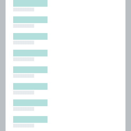
█████████
█████████
█████████
█████████
█████████
█████████
█████████
█████████
█████████
█████████
█████████
█████████
█████████
█████████
█████████
█████████