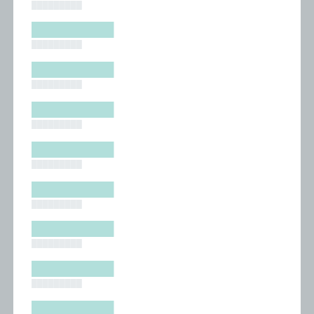
█████████
█████████
█████████
█████████
█████████
█████████
█████████
█████████
█████████
█████████
█████████
█████████
█████████
█████████
█████████
█████████