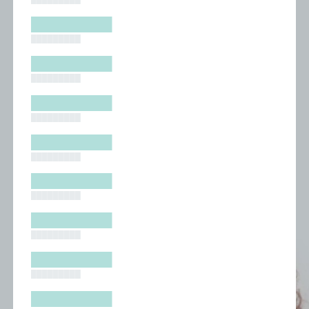
█████████
█████████
█████████
█████████
█████████
█████████
█████████
█████████
█████████
█████████
█████████
█████████
█████████
█████████
█████████