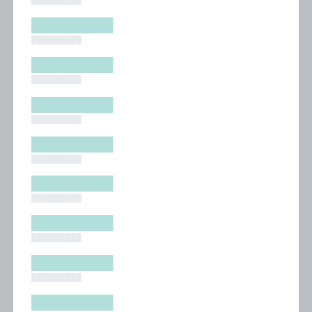
█████████
█████████
█████████
█████████
█████████
█████████
█████████
█████████
█████████
█████████
█████████
█████████
█████████
█████████
█████████
█████████