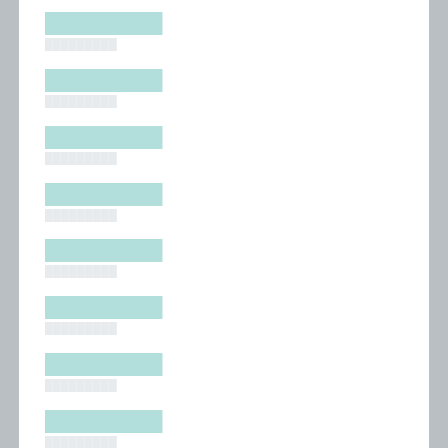
█████████
█████████
█████████
█████████
█████████
█████████
█████████
█████████
█████████
█████████
█████████
█████████
█████████
█████████
█████████
█████████