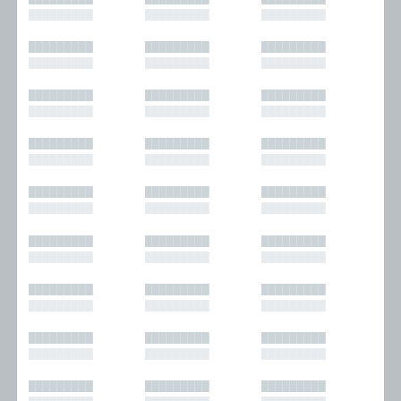
█████████
█████████
█████████
█████████
█████████
█████████
█████████
█████████
█████████
█████████
█████████
█████████
█████████
█████████
█████████
█████████
█████████
█████████
█████████
█████████
█████████
█████████
█████████
█████████
█████████
█████████
█████████
█████████
█████████
█████████
█████████
█████████
█████████
█████████
█████████
█████████
█████████
█████████
█████████
█████████
█████████
█████████
█████████
█████████
█████████
█████████
█████████
█████████