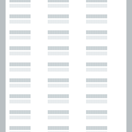
█████████
█████████
█████████
█████████
█████████
█████████
█████████
█████████
█████████
█████████
█████████
█████████
█████████
█████████
█████████
█████████
█████████
█████████
█████████
█████████
█████████
█████████
█████████
█████████
█████████
█████████
█████████
█████████
█████████
█████████
█████████
█████████
█████████
█████████
█████████
█████████
█████████
█████████
█████████
█████████
█████████
█████████
█████████
█████████
█████████
█████████
█████████
█████████
█████████
█████████
█████████