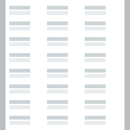
█████████
█████████
█████████
█████████
█████████
█████████
█████████
█████████
█████████
█████████
█████████
█████████
█████████
█████████
█████████
█████████
█████████
█████████
█████████
█████████
█████████
█████████
█████████
█████████
█████████
█████████
█████████
█████████
█████████
█████████
█████████
█████████
█████████
█████████
█████████
█████████
█████████
█████████
█████████
█████████
█████████
█████████
█████████
█████████
█████████
█████████
█████████
█████████