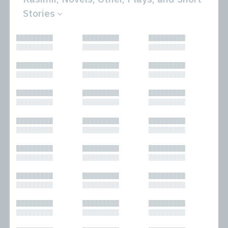
Stories
All
Novels
█████████
█████████
█████████
Bibliophilic
Other
█████████
█████████
█████████
Columns
Performances
Forewords
Periodicals and
█████████
█████████
█████████
Interviews
Anthologies
█████████
█████████
█████████
Journalism
Plays
Kasimir
Short Stories
█████████
█████████
█████████
Nonfiction
█████████
█████████
█████████
█████████
█████████
█████████
█████████
█████████
█████████
█████████
█████████
█████████
█████████
█████████
█████████
█████████
█████████
█████████
█████████
█████████
█████████
█████████
█████████
█████████
█████████
█████████
█████████