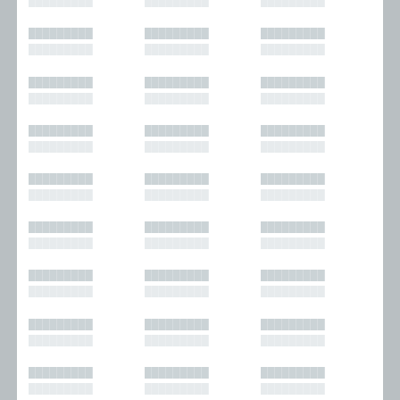
█████████
█████████
█████████
█████████
█████████
█████████
█████████
█████████
█████████
█████████
█████████
█████████
█████████
█████████
█████████
█████████
█████████
█████████
█████████
█████████
█████████
█████████
█████████
█████████
█████████
█████████
█████████
█████████
█████████
█████████
█████████
█████████
█████████
█████████
█████████
█████████
█████████
█████████
█████████
█████████
█████████
█████████
█████████
█████████
█████████
█████████
█████████
█████████
█████████
█████████
█████████