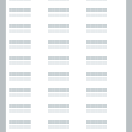
█████████
█████████
█████████
█████████
█████████
█████████
█████████
█████████
█████████
█████████
█████████
█████████
█████████
█████████
█████████
█████████
█████████
█████████
█████████
█████████
█████████
█████████
█████████
█████████
█████████
█████████
█████████
█████████
█████████
█████████
█████████
█████████
█████████
█████████
█████████
█████████
█████████
█████████
█████████
█████████
█████████
█████████
█████████
█████████
█████████
█████████
█████████
█████████