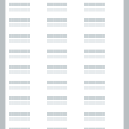
█████████
█████████
█████████
█████████
█████████
█████████
█████████
█████████
█████████
█████████
█████████
█████████
█████████
█████████
█████████
█████████
█████████
█████████
█████████
█████████
█████████
█████████
█████████
█████████
█████████
█████████
█████████
█████████
█████████
█████████
█████████
█████████
█████████
█████████
█████████
█████████
█████████
█████████
█████████
█████████
█████████
█████████
█████████
█████████
█████████
█████████
█████████
█████████