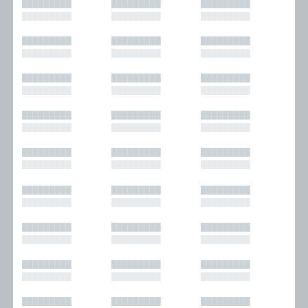
█████████
█████████
█████████
█████████
█████████
█████████
█████████
█████████
█████████
█████████
█████████
█████████
█████████
█████████
█████████
█████████
█████████
█████████
█████████
█████████
█████████
█████████
█████████
█████████
█████████
█████████
█████████
█████████
█████████
█████████
█████████
█████████
█████████
█████████
█████████
█████████
█████████
█████████
█████████
█████████
█████████
█████████
█████████
█████████
█████████
█████████
█████████
█████████
█████████
█████████
█████████