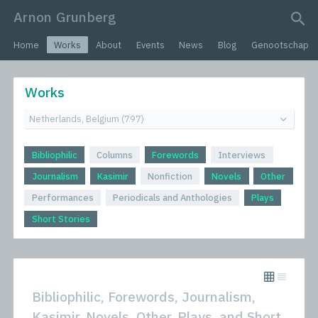
Arnon Grunberg
search query
Home
Works
About
Events
News
Blog
Genootschap
Works
Bibliophilic
Columns
Forewords
Interviews
Journalism
Kasimir
Nonfiction
Novels
Other
Performances
Periodicals and Anthologies
Plays
Short Stories
Bibliophilic, Forewords, Journalism,
Kasimir, Novels, Other, Plays, and Short