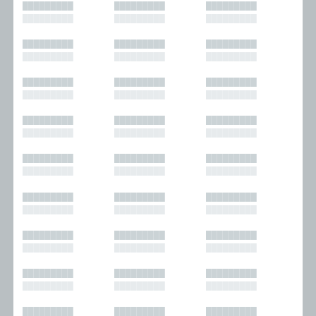
█████████
█████████
█████████
█████████
█████████
█████████
█████████
█████████
█████████
█████████
█████████
█████████
█████████
█████████
█████████
█████████
█████████
█████████
█████████
█████████
█████████
█████████
█████████
█████████
█████████
█████████
█████████
█████████
█████████
█████████
█████████
█████████
█████████
█████████
█████████
█████████
█████████
█████████
█████████
█████████
█████████
█████████
█████████
█████████
█████████
█████████
█████████
█████████
█████████
█████████
█████████