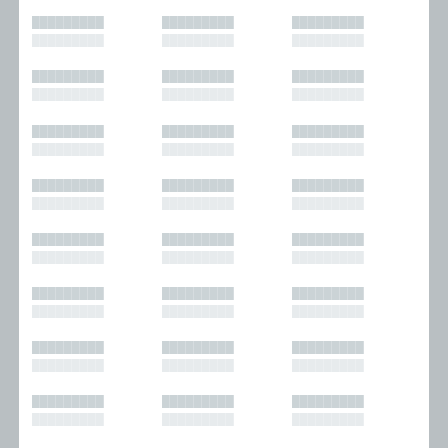
█████████
█████████
█████████
█████████
█████████
█████████
█████████
█████████
█████████
█████████
█████████
█████████
█████████
█████████
█████████
█████████
█████████
█████████
█████████
█████████
█████████
█████████
█████████
█████████
█████████
█████████
█████████
█████████
█████████
█████████
█████████
█████████
█████████
█████████
█████████
█████████
█████████
█████████
█████████
█████████
█████████
█████████
█████████
█████████
█████████
█████████
█████████
█████████