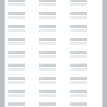
█████████
█████████
█████████
█████████
█████████
█████████
█████████
█████████
█████████
█████████
█████████
█████████
█████████
█████████
█████████
█████████
█████████
█████████
█████████
█████████
█████████
█████████
█████████
█████████
█████████
█████████
█████████
█████████
█████████
█████████
█████████
█████████
█████████
█████████
█████████
█████████
█████████
█████████
█████████
█████████
█████████
█████████
█████████
█████████
█████████
█████████
█████████
█████████
█████████
█████████
█████████