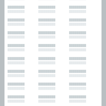
█████████
█████████
█████████
█████████
█████████
█████████
█████████
█████████
█████████
█████████
█████████
█████████
█████████
█████████
█████████
█████████
█████████
█████████
█████████
█████████
█████████
█████████
█████████
█████████
█████████
█████████
█████████
█████████
█████████
█████████
█████████
█████████
█████████
█████████
█████████
█████████
█████████
█████████
█████████
█████████
█████████
█████████
█████████
█████████
█████████
█████████
█████████
█████████