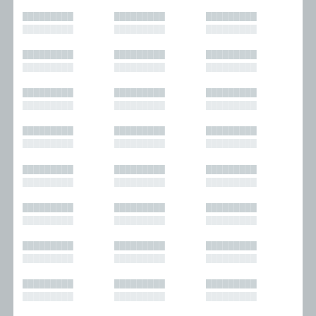
█████████
█████████
█████████
█████████
█████████
█████████
█████████
█████████
█████████
█████████
█████████
█████████
█████████
█████████
█████████
█████████
█████████
█████████
█████████
█████████
█████████
█████████
█████████
█████████
█████████
█████████
█████████
█████████
█████████
█████████
█████████
█████████
█████████
█████████
█████████
█████████
█████████
█████████
█████████
█████████
█████████
█████████
█████████
█████████
█████████
█████████
█████████
█████████