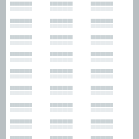
█████████
█████████
█████████
█████████
█████████
█████████
█████████
█████████
█████████
█████████
█████████
█████████
█████████
█████████
█████████
█████████
█████████
█████████
█████████
█████████
█████████
█████████
█████████
█████████
█████████
█████████
█████████
█████████
█████████
█████████
█████████
█████████
█████████
█████████
█████████
█████████
█████████
█████████
█████████
█████████
█████████
█████████
█████████
█████████
█████████
█████████
█████████
█████████
█████████
█████████
█████████