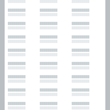
█████████
█████████
█████████
█████████
█████████
█████████
█████████
█████████
█████████
█████████
█████████
█████████
█████████
█████████
█████████
█████████
█████████
█████████
█████████
█████████
█████████
█████████
█████████
█████████
█████████
█████████
█████████
█████████
█████████
█████████
█████████
█████████
█████████
█████████
█████████
█████████
█████████
█████████
█████████
█████████
█████████
█████████
█████████
█████████
█████████
█████████
█████████
█████████
█████████
█████████
█████████