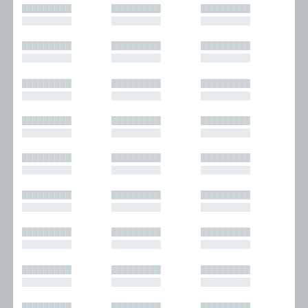
█████████
█████████
█████████
█████████
█████████
█████████
█████████
█████████
█████████
█████████
█████████
█████████
█████████
█████████
█████████
█████████
█████████
█████████
█████████
█████████
█████████
█████████
█████████
█████████
█████████
█████████
█████████
█████████
█████████
█████████
█████████
█████████
█████████
█████████
█████████
█████████
█████████
█████████
█████████
█████████
█████████
█████████
█████████
█████████
█████████
█████████
█████████
█████████
█████████
█████████
█████████