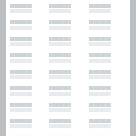
█████████
█████████
█████████
█████████
█████████
█████████
█████████
█████████
█████████
█████████
█████████
█████████
█████████
█████████
█████████
█████████
█████████
█████████
█████████
█████████
█████████
█████████
█████████
█████████
█████████
█████████
█████████
█████████
█████████
█████████
█████████
█████████
█████████
█████████
█████████
█████████
█████████
█████████
█████████
█████████
█████████
█████████
█████████
█████████
█████████
█████████
█████████
█████████