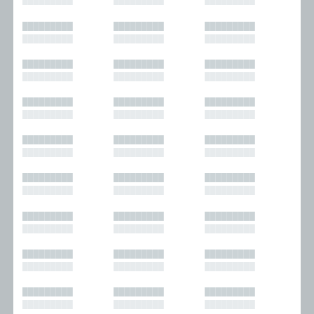
█████████
█████████
█████████
█████████
█████████
█████████
█████████
█████████
█████████
█████████
█████████
█████████
█████████
█████████
█████████
█████████
█████████
█████████
█████████
█████████
█████████
█████████
█████████
█████████
█████████
█████████
█████████
█████████
█████████
█████████
█████████
█████████
█████████
█████████
█████████
█████████
█████████
█████████
█████████
█████████
█████████
█████████
█████████
█████████
█████████
█████████
█████████
█████████
█████████
█████████
█████████