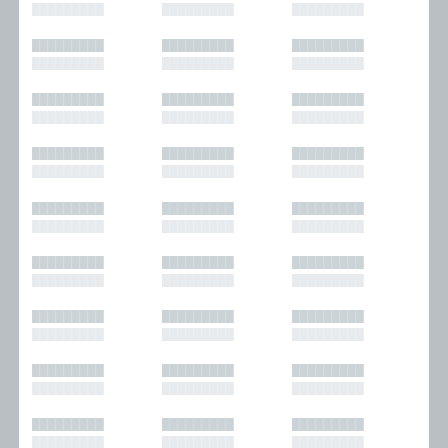
█████████
█████████
█████████
█████████
█████████
█████████
█████████
█████████
█████████
█████████
█████████
█████████
█████████
█████████
█████████
█████████
█████████
█████████
█████████
█████████
█████████
█████████
█████████
█████████
█████████
█████████
█████████
█████████
█████████
█████████
█████████
█████████
█████████
█████████
█████████
█████████
█████████
█████████
█████████
█████████
█████████
█████████
█████████
█████████
█████████
█████████
█████████
█████████
█████████
█████████
█████████