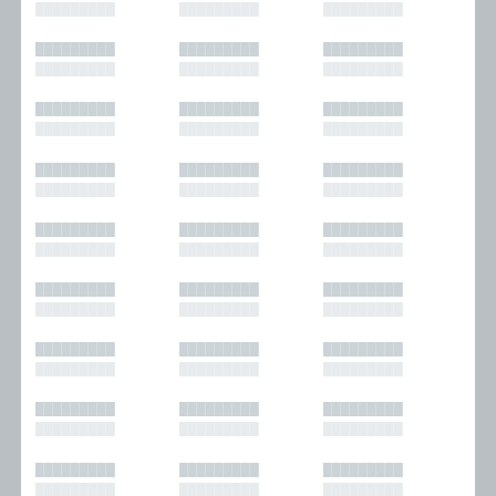
█████████
█████████
█████████
█████████
█████████
█████████
█████████
█████████
█████████
█████████
█████████
█████████
█████████
█████████
█████████
█████████
█████████
█████████
█████████
█████████
█████████
█████████
█████████
█████████
█████████
█████████
█████████
█████████
█████████
█████████
█████████
█████████
█████████
█████████
█████████
█████████
█████████
█████████
█████████
█████████
█████████
█████████
█████████
█████████
█████████
█████████
█████████
█████████
█████████
█████████
█████████