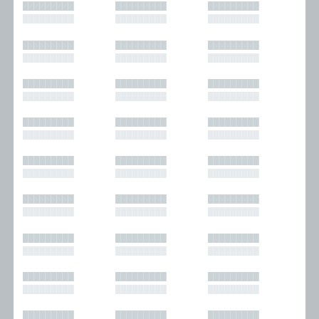
█████████
█████████
█████████
█████████
█████████
█████████
█████████
█████████
█████████
█████████
█████████
█████████
█████████
█████████
█████████
█████████
█████████
█████████
█████████
█████████
█████████
█████████
█████████
█████████
█████████
█████████
█████████
█████████
█████████
█████████
█████████
█████████
█████████
█████████
█████████
█████████
█████████
█████████
█████████
█████████
█████████
█████████
█████████
█████████
█████████
█████████
█████████
█████████
█████████
█████████
█████████