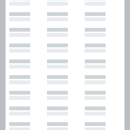
█████████
█████████
█████████
█████████
█████████
█████████
█████████
█████████
█████████
█████████
█████████
█████████
█████████
█████████
█████████
█████████
█████████
█████████
█████████
█████████
█████████
█████████
█████████
█████████
█████████
█████████
█████████
█████████
█████████
█████████
█████████
█████████
█████████
█████████
█████████
█████████
█████████
█████████
█████████
█████████
█████████
█████████
█████████
█████████
█████████
█████████
█████████
█████████
█████████
█████████
█████████