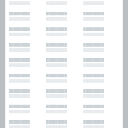
█████████
█████████
█████████
█████████
█████████
█████████
█████████
█████████
█████████
█████████
█████████
█████████
█████████
█████████
█████████
█████████
█████████
█████████
█████████
█████████
█████████
█████████
█████████
█████████
█████████
█████████
█████████
█████████
█████████
█████████
█████████
█████████
█████████
█████████
█████████
█████████
█████████
█████████
█████████
█████████
█████████
█████████
█████████
█████████
█████████
█████████
█████████
█████████
█████████
█████████
█████████