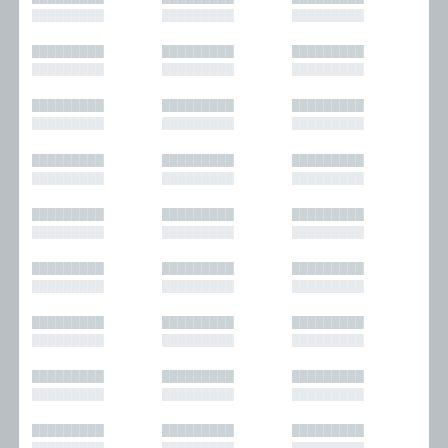
█████████
█████████
█████████
█████████
█████████
█████████
█████████
█████████
█████████
█████████
█████████
█████████
█████████
█████████
█████████
█████████
█████████
█████████
█████████
█████████
█████████
█████████
█████████
█████████
█████████
█████████
█████████
█████████
█████████
█████████
█████████
█████████
█████████
█████████
█████████
█████████
█████████
█████████
█████████
█████████
█████████
█████████
█████████
█████████
█████████
█████████
█████████
█████████