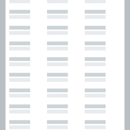
█████████
█████████
█████████
█████████
█████████
█████████
█████████
█████████
█████████
█████████
█████████
█████████
█████████
█████████
█████████
█████████
█████████
█████████
█████████
█████████
█████████
█████████
█████████
█████████
█████████
█████████
█████████
█████████
█████████
█████████
█████████
█████████
█████████
█████████
█████████
█████████
█████████
█████████
█████████
█████████
█████████
█████████
█████████
█████████
█████████
█████████
█████████
█████████
█████████
█████████
█████████