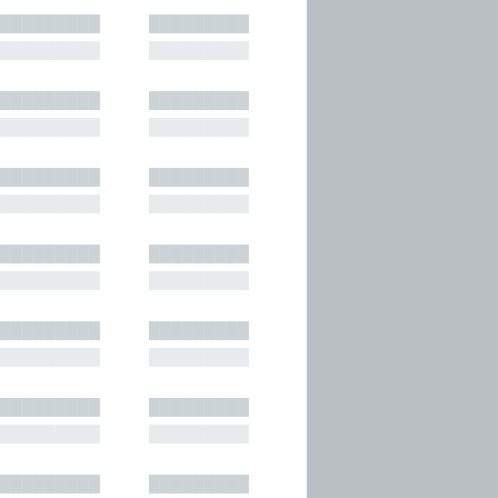
█████████
█████████
█████████
█████████
█████████
█████████
█████████
█████████
█████████
█████████
█████████
█████████
█████████
█████████
█████████
█████████
█████████
█████████
█████████
█████████
█████████
█████████
█████████
█████████
█████████
█████████