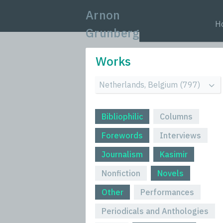
Arnon
H
Grunberg
Works
Bibliophilic
Columns
Forewords
Interviews
Journalism
Kasimir
Nonfiction
Novels
Other
Performances
Periodicals and Anthologies