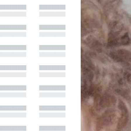
█████████
█████████
█████████
█████████
█████████
█████████
█████████
█████████
█████████
█████████
█████████
█████████
█████████
█████████
█████████
█████████
█████████
█████████
█████████
█████████
█████████
█████████
█████████
█████████
█████████
█████████