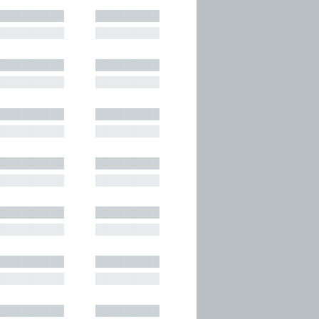
█████████
█████████
█████████
█████████
█████████
█████████
█████████
█████████
█████████
█████████
█████████
█████████
█████████
█████████
█████████
█████████
█████████
█████████
█████████
█████████
█████████
█████████
█████████
█████████
█████████
█████████