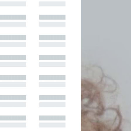
█████████
█████████
█████████
█████████
█████████
█████████
█████████
█████████
█████████
█████████
█████████
█████████
█████████
█████████
█████████
█████████
█████████
█████████
█████████
█████████
█████████
█████████
█████████
█████████
█████████
█████████