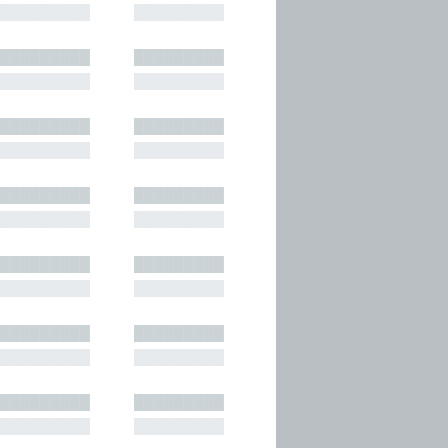
█████████
█████████
█████████
█████████
█████████
█████████
█████████
█████████
█████████
█████████
█████████
█████████
█████████
█████████
█████████
█████████
█████████
█████████
█████████
█████████
█████████
█████████
█████████
█████████
█████████
█████████