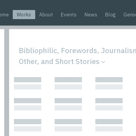
ome
Works
About
Events
News
Blog
Geno
Bibliophilic, Forewords, Journalis
Other, and Short Stories
All
Nonfic
█████████
█████████
█████████
Bibliophilic
Novel
█████████
█████████
█████████
Columns
Other
Forewords
Perfo
█████████
█████████
█████████
Interviews
Period
█████████
█████████
█████████
Journalism
Plays
Kasimir
Short 
█████████
█████████
█████████
█████████
█████████
█████████