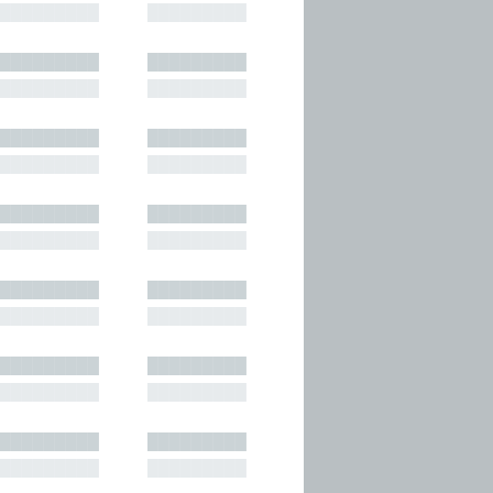
█████████
█████████
█████████
█████████
█████████
█████████
█████████
█████████
█████████
█████████
█████████
█████████
█████████
█████████
█████████
█████████
█████████
█████████
█████████
█████████
█████████
█████████
█████████
█████████
█████████
█████████