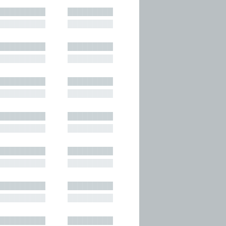
█████████
█████████
█████████
█████████
█████████
█████████
█████████
█████████
█████████
█████████
█████████
█████████
█████████
█████████
█████████
█████████
█████████
█████████
█████████
█████████
█████████
█████████
█████████
█████████
█████████
█████████