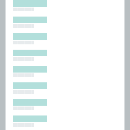
█████████
█████████
█████████
█████████
█████████
█████████
█████████
█████████
█████████
█████████
█████████
█████████
█████████
█████████
█████████
█████████