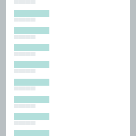
█████████
█████████
█████████
█████████
█████████
█████████
█████████
█████████
█████████
█████████
█████████
█████████
█████████
█████████
█████████
█████████