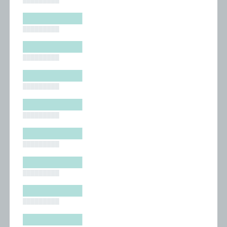
█████████
█████████
█████████
█████████
█████████
█████████
█████████
█████████
█████████
█████████
█████████
█████████
█████████
█████████
█████████