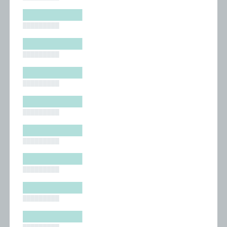
█████████
█████████
█████████
█████████
█████████
█████████
█████████
█████████
█████████
█████████
█████████
█████████
█████████
█████████
█████████
█████████