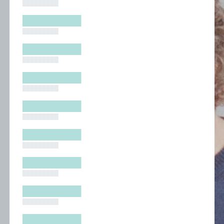
█████████
█████████
█████████
█████████
█████████
█████████
█████████
█████████
█████████
█████████
█████████
█████████
█████████
█████████
█████████
█████████