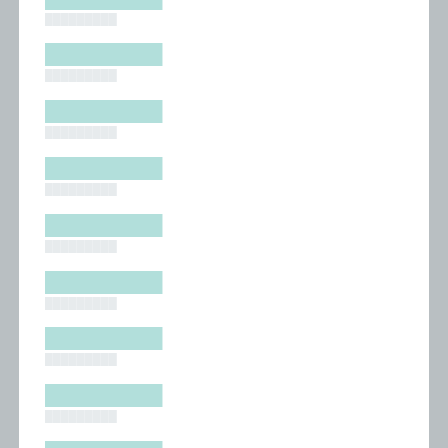
█████████
█████████
█████████
█████████
█████████
█████████
█████████
█████████
█████████
█████████
█████████
█████████
█████████
█████████
█████████