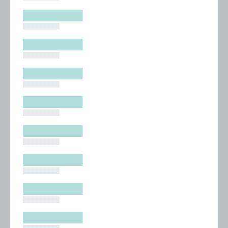
█████████
█████████
█████████
█████████
█████████
█████████
█████████
█████████
█████████
█████████
█████████
█████████
█████████
█████████
█████████