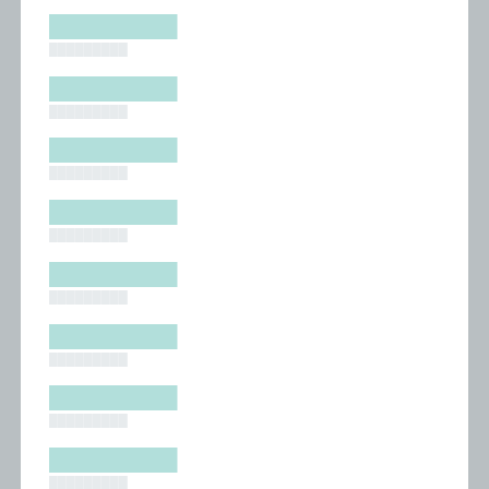
█████████
█████████
█████████
█████████
█████████
█████████
█████████
█████████
█████████
█████████
█████████
█████████
█████████
█████████
█████████
█████████