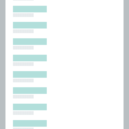
█████████
█████████
█████████
█████████
█████████
█████████
█████████
█████████
█████████
█████████
█████████
█████████
█████████
█████████
█████████