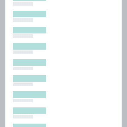
█████████
█████████
█████████
█████████
█████████
█████████
█████████
█████████
█████████
█████████
█████████
█████████
█████████
█████████
█████████
█████████