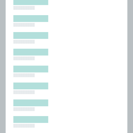
█████████
█████████
█████████
█████████
█████████
█████████
█████████
█████████
█████████
█████████
█████████
█████████
█████████
█████████
█████████
█████████