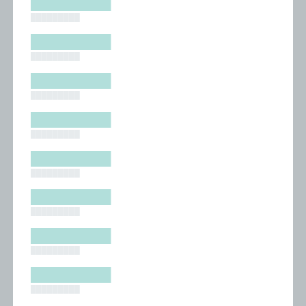
█████████
█████████
█████████
█████████
█████████
█████████
█████████
█████████
█████████
█████████
█████████
█████████
█████████
█████████
█████████
█████████