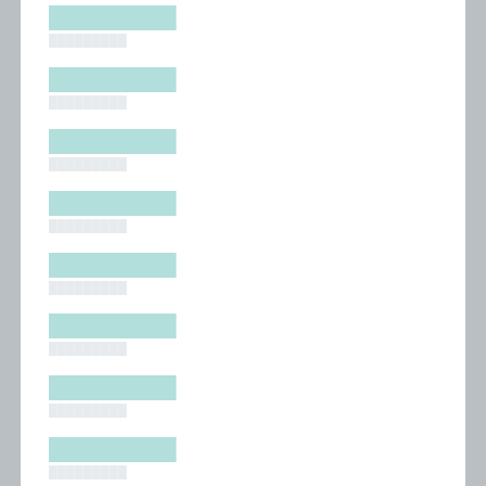
█████████
█████████
█████████
█████████
█████████
█████████
█████████
█████████
█████████
█████████
█████████
█████████
█████████
█████████
█████████
█████████