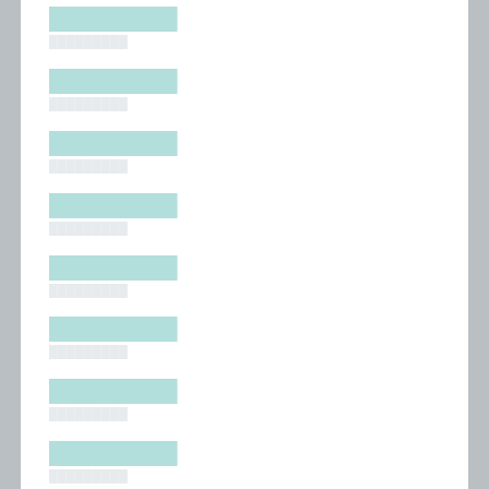
█████████
█████████
█████████
█████████
█████████
█████████
█████████
█████████
█████████
█████████
█████████
█████████
█████████
█████████
█████████
█████████