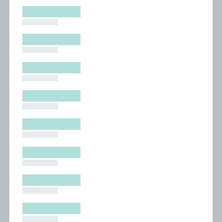
█████████
█████████
█████████
█████████
█████████
█████████
█████████
█████████
█████████
█████████
█████████
█████████
█████████
█████████
█████████
█████████