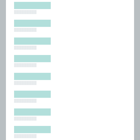
█████████
█████████
█████████
█████████
█████████
█████████
█████████
█████████
█████████
█████████
█████████
█████████
█████████
█████████
█████████
█████████