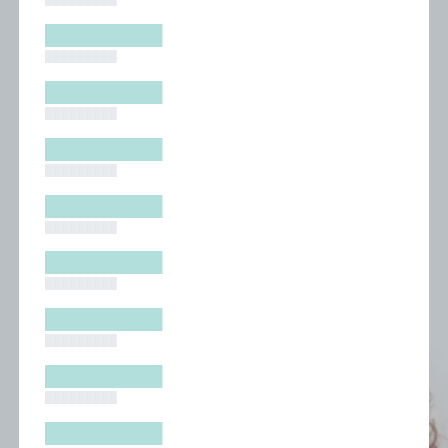
█████████
█████████
█████████
█████████
█████████
█████████
█████████
█████████
█████████
█████████
█████████
█████████
█████████
█████████
█████████