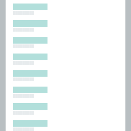
█████████
█████████
█████████
█████████
█████████
█████████
█████████
█████████
█████████
█████████
█████████
█████████
█████████
█████████
█████████
█████████