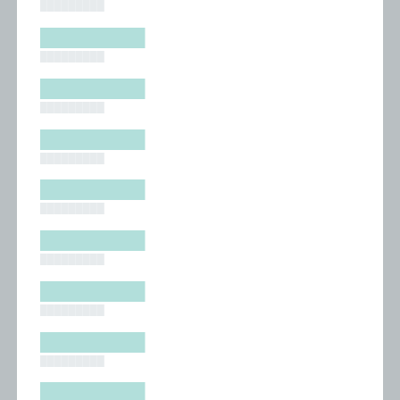
█████████
█████████
█████████
█████████
█████████
█████████
█████████
█████████
█████████
█████████
█████████
█████████
█████████
█████████
█████████
█████████