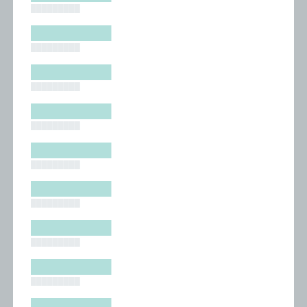
█████████
█████████
█████████
█████████
█████████
█████████
█████████
█████████
█████████
█████████
█████████
█████████
█████████
█████████
█████████
█████████