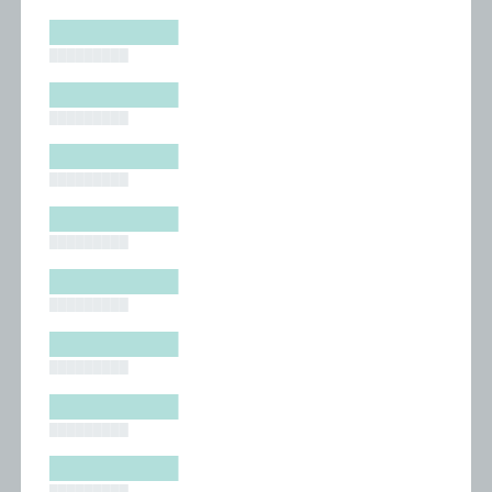
█████████
█████████
█████████
█████████
█████████
█████████
█████████
█████████
█████████
█████████
█████████
█████████
█████████
█████████
█████████
█████████