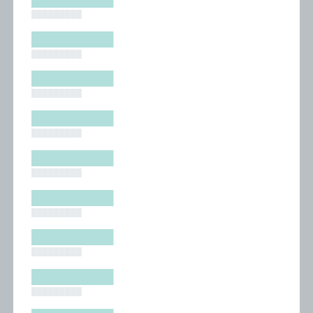
█████████
█████████
█████████
█████████
█████████
█████████
█████████
█████████
█████████
█████████
█████████
█████████
█████████
█████████
█████████