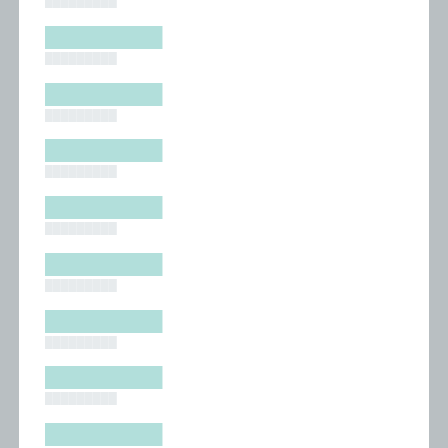
█████████
█████████
█████████
█████████
█████████
█████████
█████████
█████████
█████████
█████████
█████████
█████████
█████████
█████████
█████████
█████████