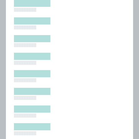
█████████
█████████
█████████
█████████
█████████
█████████
█████████
█████████
█████████
█████████
█████████
█████████
█████████
█████████
█████████
█████████