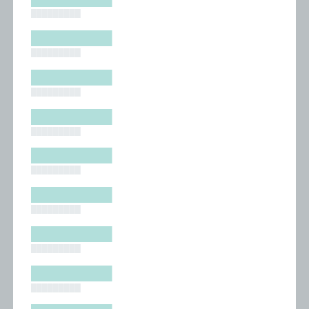
█████████
█████████
█████████
█████████
█████████
█████████
█████████
█████████
█████████
█████████
█████████
█████████
█████████
█████████
█████████