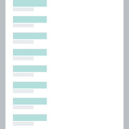
█████████
█████████
█████████
█████████
█████████
█████████
█████████
█████████
█████████
█████████
█████████
█████████
█████████
█████████
█████████
█████████