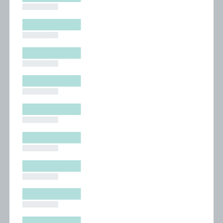
█████████
█████████
█████████
█████████
█████████
█████████
█████████
█████████
█████████
█████████
█████████
█████████
█████████
█████████
█████████
█████████