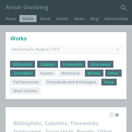
Arnon Grunberg
search query
Home
Works
About
Events
News
Blog
Genootschap
Works
Bibliophilic
Columns
Forewords
Interviews
Journalism
Kasimir
Nonfiction
Novels
Other
Performances
Periodicals and Anthologies
Plays
Short Stories
Bibliophilic, Columns, Forewords,
Interviews, Journalism, Novels, Other,