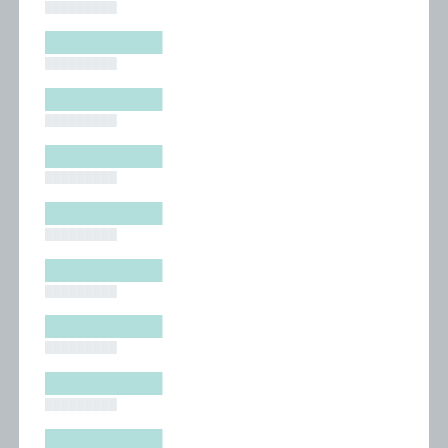
█████████
█████████
█████████
█████████
█████████
█████████
█████████
█████████
█████████
█████████
█████████
█████████
█████████
█████████
█████████
█████████