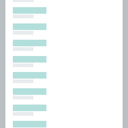
█████████
█████████
█████████
█████████
█████████
█████████
█████████
█████████
█████████
█████████
█████████
█████████
█████████
█████████
█████████
█████████