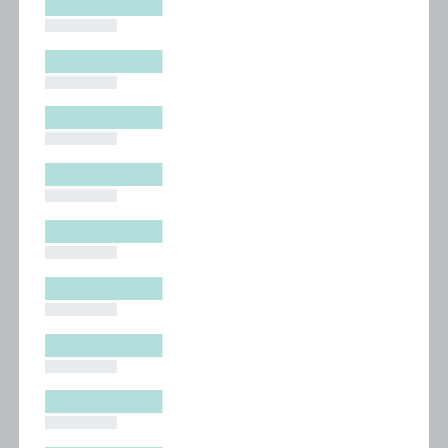
█████████
█████████
█████████
█████████
█████████
█████████
█████████
█████████
█████████
█████████
█████████
█████████
█████████
█████████
█████████
█████████