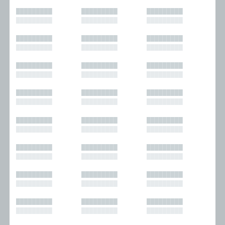
█████████
█████████
█████████
█████████
█████████
█████████
█████████
█████████
█████████
█████████
█████████
█████████
█████████
█████████
█████████
█████████
█████████
█████████
█████████
█████████
█████████
█████████
█████████
█████████
█████████
█████████
█████████
█████████
█████████
█████████
█████████
█████████
█████████
█████████
█████████
█████████
█████████
█████████
█████████
█████████
█████████
█████████
█████████
█████████
█████████
█████████
█████████
█████████