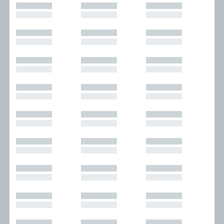
█████████
█████████
█████████
█████████
█████████
█████████
█████████
█████████
█████████
█████████
█████████
█████████
█████████
█████████
█████████
█████████
█████████
█████████
█████████
█████████
█████████
█████████
█████████
█████████
█████████
█████████
█████████
█████████
█████████
█████████
█████████
█████████
█████████
█████████
█████████
█████████
█████████
█████████
█████████
█████████
█████████
█████████
█████████
█████████
█████████
█████████
█████████
█████████
█████████
█████████
█████████