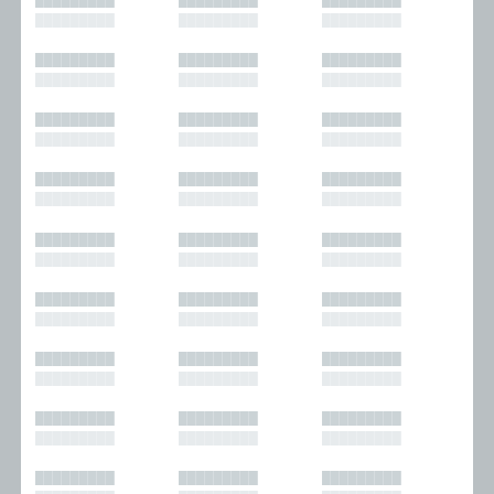
█████████
█████████
█████████
█████████
█████████
█████████
█████████
█████████
█████████
█████████
█████████
█████████
█████████
█████████
█████████
█████████
█████████
█████████
█████████
█████████
█████████
█████████
█████████
█████████
█████████
█████████
█████████
█████████
█████████
█████████
█████████
█████████
█████████
█████████
█████████
█████████
█████████
█████████
█████████
█████████
█████████
█████████
█████████
█████████
█████████
█████████
█████████
█████████