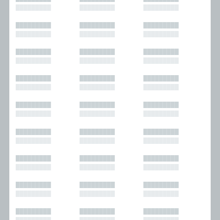
█████████
█████████
█████████
█████████
█████████
█████████
█████████
█████████
█████████
█████████
█████████
█████████
█████████
█████████
█████████
█████████
█████████
█████████
█████████
█████████
█████████
█████████
█████████
█████████
█████████
█████████
█████████
█████████
█████████
█████████
█████████
█████████
█████████
█████████
█████████
█████████
█████████
█████████
█████████
█████████
█████████
█████████
█████████
█████████
█████████
█████████
█████████
█████████