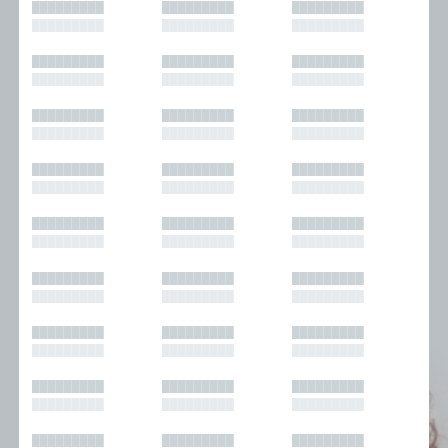
█████████
█████████
█████████
█████████
█████████
█████████
█████████
█████████
█████████
█████████
█████████
█████████
█████████
█████████
█████████
█████████
█████████
█████████
█████████
█████████
█████████
█████████
█████████
█████████
█████████
█████████
█████████
█████████
█████████
█████████
█████████
█████████
█████████
█████████
█████████
█████████
█████████
█████████
█████████
█████████
█████████
█████████
█████████
█████████
█████████
█████████
█████████
█████████
█████████
█████████
█████████