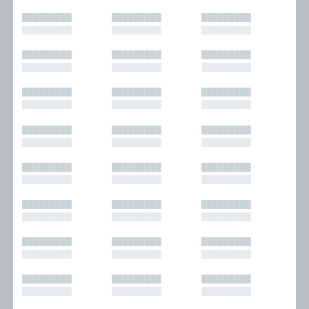
█████████
█████████
█████████
█████████
█████████
█████████
█████████
█████████
█████████
█████████
█████████
█████████
█████████
█████████
█████████
█████████
█████████
█████████
█████████
█████████
█████████
█████████
█████████
█████████
█████████
█████████
█████████
█████████
█████████
█████████
█████████
█████████
█████████
█████████
█████████
█████████
█████████
█████████
█████████
█████████
█████████
█████████
█████████
█████████
█████████
█████████
█████████
█████████