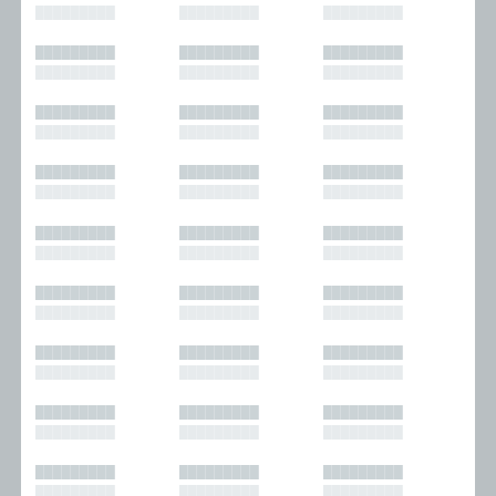
█████████
█████████
█████████
█████████
█████████
█████████
█████████
█████████
█████████
█████████
█████████
█████████
█████████
█████████
█████████
█████████
█████████
█████████
█████████
█████████
█████████
█████████
█████████
█████████
█████████
█████████
█████████
█████████
█████████
█████████
█████████
█████████
█████████
█████████
█████████
█████████
█████████
█████████
█████████
█████████
█████████
█████████
█████████
█████████
█████████
█████████
█████████
█████████
█████████
█████████
█████████