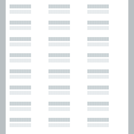
█████████
█████████
█████████
█████████
█████████
█████████
█████████
█████████
█████████
█████████
█████████
█████████
█████████
█████████
█████████
█████████
█████████
█████████
█████████
█████████
█████████
█████████
█████████
█████████
█████████
█████████
█████████
█████████
█████████
█████████
█████████
█████████
█████████
█████████
█████████
█████████
█████████
█████████
█████████
█████████
█████████
█████████
█████████
█████████
█████████
█████████
█████████
█████████