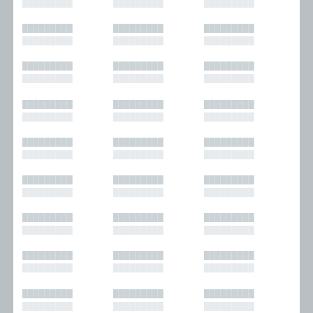
█████████
█████████
█████████
█████████
█████████
█████████
█████████
█████████
█████████
█████████
█████████
█████████
█████████
█████████
█████████
█████████
█████████
█████████
█████████
█████████
█████████
█████████
█████████
█████████
█████████
█████████
█████████
█████████
█████████
█████████
█████████
█████████
█████████
█████████
█████████
█████████
█████████
█████████
█████████
█████████
█████████
█████████
█████████
█████████
█████████
█████████
█████████
█████████
█████████
█████████
█████████