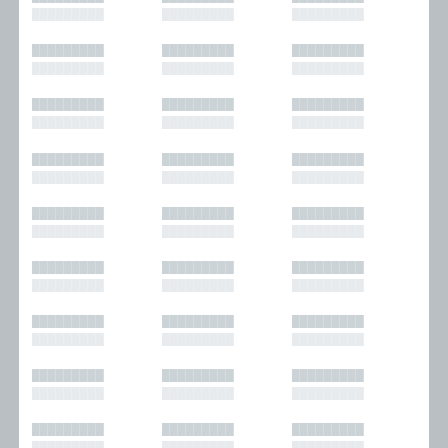
█████████
█████████
█████████
█████████
█████████
█████████
█████████
█████████
█████████
█████████
█████████
█████████
█████████
█████████
█████████
█████████
█████████
█████████
█████████
█████████
█████████
█████████
█████████
█████████
█████████
█████████
█████████
█████████
█████████
█████████
█████████
█████████
█████████
█████████
█████████
█████████
█████████
█████████
█████████
█████████
█████████
█████████
█████████
█████████
█████████
█████████
█████████
█████████
█████████
█████████
█████████