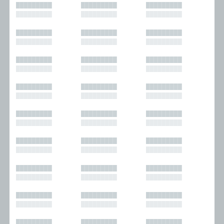
█████████
█████████
█████████
█████████
█████████
█████████
█████████
█████████
█████████
█████████
█████████
█████████
█████████
█████████
█████████
█████████
█████████
█████████
█████████
█████████
█████████
█████████
█████████
█████████
█████████
█████████
█████████
█████████
█████████
█████████
█████████
█████████
█████████
█████████
█████████
█████████
█████████
█████████
█████████
█████████
█████████
█████████
█████████
█████████
█████████
█████████
█████████
█████████
█████████
█████████
█████████