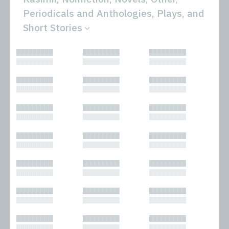
Periodicals and Anthologies, Plays, and
Short Stories
All
Novels
█████████
█████████
█████████
Bibliophilic
Other
█████████
█████████
█████████
Columns
Performances
Forewords
Periodicals and
█████████
█████████
█████████
Interviews
Anthologies
█████████
█████████
█████████
Journalism
Plays
Kasimir
Short Stories
█████████
█████████
█████████
Nonfiction
█████████
█████████
█████████
█████████
█████████
█████████
█████████
█████████
█████████
█████████
█████████
█████████
█████████
█████████
█████████
█████████
█████████
█████████
█████████
█████████
█████████
█████████
█████████
█████████
█████████
█████████
█████████