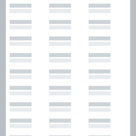
█████████
█████████
█████████
█████████
█████████
█████████
█████████
█████████
█████████
█████████
█████████
█████████
█████████
█████████
█████████
█████████
█████████
█████████
█████████
█████████
█████████
█████████
█████████
█████████
█████████
█████████
█████████
█████████
█████████
█████████
█████████
█████████
█████████
█████████
█████████
█████████
█████████
█████████
█████████
█████████
█████████
█████████
█████████
█████████
█████████
█████████
█████████
█████████