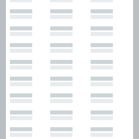
█████████
█████████
█████████
█████████
█████████
█████████
█████████
█████████
█████████
█████████
█████████
█████████
█████████
█████████
█████████
█████████
█████████
█████████
█████████
█████████
█████████
█████████
█████████
█████████
█████████
█████████
█████████
█████████
█████████
█████████
█████████
█████████
█████████
█████████
█████████
█████████
█████████
█████████
█████████
█████████
█████████
█████████
█████████
█████████
█████████
█████████
█████████
█████████
█████████
█████████
█████████