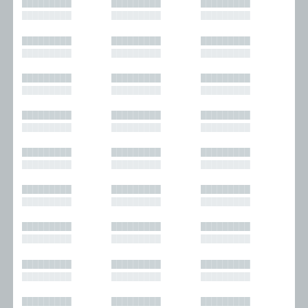
█████████
█████████
█████████
█████████
█████████
█████████
█████████
█████████
█████████
█████████
█████████
█████████
█████████
█████████
█████████
█████████
█████████
█████████
█████████
█████████
█████████
█████████
█████████
█████████
█████████
█████████
█████████
█████████
█████████
█████████
█████████
█████████
█████████
█████████
█████████
█████████
█████████
█████████
█████████
█████████
█████████
█████████
█████████
█████████
█████████
█████████
█████████
█████████
█████████
█████████
█████████