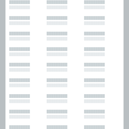
█████████
█████████
█████████
█████████
█████████
█████████
█████████
█████████
█████████
█████████
█████████
█████████
█████████
█████████
█████████
█████████
█████████
█████████
█████████
█████████
█████████
█████████
█████████
█████████
█████████
█████████
█████████
█████████
█████████
█████████
█████████
█████████
█████████
█████████
█████████
█████████
█████████
█████████
█████████
█████████
█████████
█████████
█████████
█████████
█████████
█████████
█████████
█████████
█████████
█████████
█████████