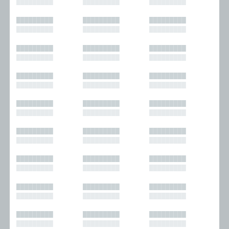
█████████
█████████
█████████
█████████
█████████
█████████
█████████
█████████
█████████
█████████
█████████
█████████
█████████
█████████
█████████
█████████
█████████
█████████
█████████
█████████
█████████
█████████
█████████
█████████
█████████
█████████
█████████
█████████
█████████
█████████
█████████
█████████
█████████
█████████
█████████
█████████
█████████
█████████
█████████
█████████
█████████
█████████
█████████
█████████
█████████
█████████
█████████
█████████
█████████
█████████
█████████