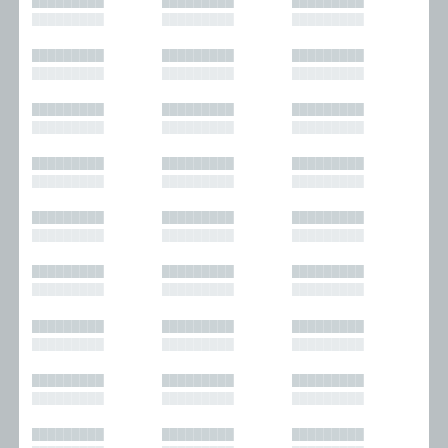
█████████
█████████
█████████
█████████
█████████
█████████
█████████
█████████
█████████
█████████
█████████
█████████
█████████
█████████
█████████
█████████
█████████
█████████
█████████
█████████
█████████
█████████
█████████
█████████
█████████
█████████
█████████
█████████
█████████
█████████
█████████
█████████
█████████
█████████
█████████
█████████
█████████
█████████
█████████
█████████
█████████
█████████
█████████
█████████
█████████
█████████
█████████
█████████
█████████
█████████
█████████