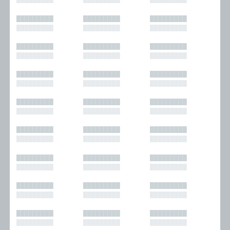
█████████
█████████
█████████
█████████
█████████
█████████
█████████
█████████
█████████
█████████
█████████
█████████
█████████
█████████
█████████
█████████
█████████
█████████
█████████
█████████
█████████
█████████
█████████
█████████
█████████
█████████
█████████
█████████
█████████
█████████
█████████
█████████
█████████
█████████
█████████
█████████
█████████
█████████
█████████
█████████
█████████
█████████
█████████
█████████
█████████
█████████
█████████
█████████