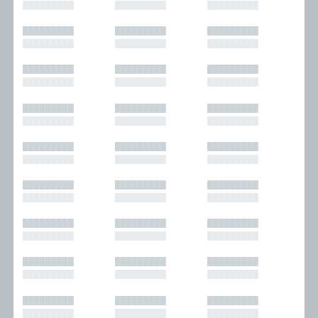
█████████
█████████
█████████
█████████
█████████
█████████
█████████
█████████
█████████
█████████
█████████
█████████
█████████
█████████
█████████
█████████
█████████
█████████
█████████
█████████
█████████
█████████
█████████
█████████
█████████
█████████
█████████
█████████
█████████
█████████
█████████
█████████
█████████
█████████
█████████
█████████
█████████
█████████
█████████
█████████
█████████
█████████
█████████
█████████
█████████
█████████
█████████
█████████
█████████
█████████
█████████