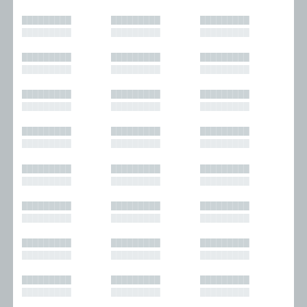
█████████
█████████
█████████
█████████
█████████
█████████
█████████
█████████
█████████
█████████
█████████
█████████
█████████
█████████
█████████
█████████
█████████
█████████
█████████
█████████
█████████
█████████
█████████
█████████
█████████
█████████
█████████
█████████
█████████
█████████
█████████
█████████
█████████
█████████
█████████
█████████
█████████
█████████
█████████
█████████
█████████
█████████
█████████
█████████
█████████
█████████
█████████
█████████