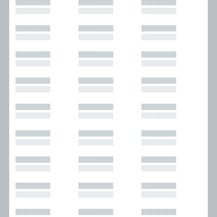
█████████
█████████
█████████
█████████
█████████
█████████
█████████
█████████
█████████
█████████
█████████
█████████
█████████
█████████
█████████
█████████
█████████
█████████
█████████
█████████
█████████
█████████
█████████
█████████
█████████
█████████
█████████
█████████
█████████
█████████
█████████
█████████
█████████
█████████
█████████
█████████
█████████
█████████
█████████
█████████
█████████
█████████
█████████
█████████
█████████
█████████
█████████
█████████
█████████
█████████
█████████