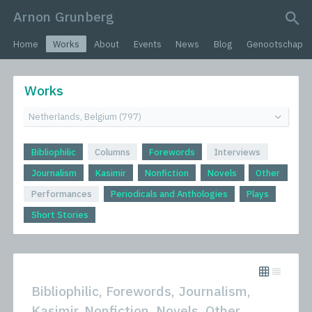
Arnon Grunberg
search query
Home
Works
About
Events
News
Blog
Genootschap
Works
Bibliophilic
Columns
Forewords
Interviews
Journalism
Kasimir
Nonfiction
Novels
Other
Performances
Periodicals and Anthologies
Plays
Short Stories
Bibliophilic, Forewords, Journalism,
Kasimir, Nonfiction, Novels, Other,