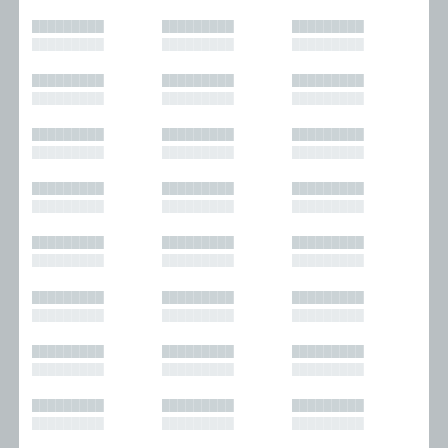
█████████
█████████
█████████
█████████
█████████
█████████
█████████
█████████
█████████
█████████
█████████
█████████
█████████
█████████
█████████
█████████
█████████
█████████
█████████
█████████
█████████
█████████
█████████
█████████
█████████
█████████
█████████
█████████
█████████
█████████
█████████
█████████
█████████
█████████
█████████
█████████
█████████
█████████
█████████
█████████
█████████
█████████
█████████
█████████
█████████
█████████
█████████
█████████