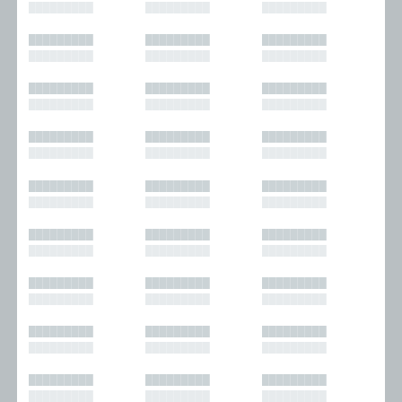
█████████
█████████
█████████
█████████
█████████
█████████
█████████
█████████
█████████
█████████
█████████
█████████
█████████
█████████
█████████
█████████
█████████
█████████
█████████
█████████
█████████
█████████
█████████
█████████
█████████
█████████
█████████
█████████
█████████
█████████
█████████
█████████
█████████
█████████
█████████
█████████
█████████
█████████
█████████
█████████
█████████
█████████
█████████
█████████
█████████
█████████
█████████
█████████
█████████
█████████
█████████