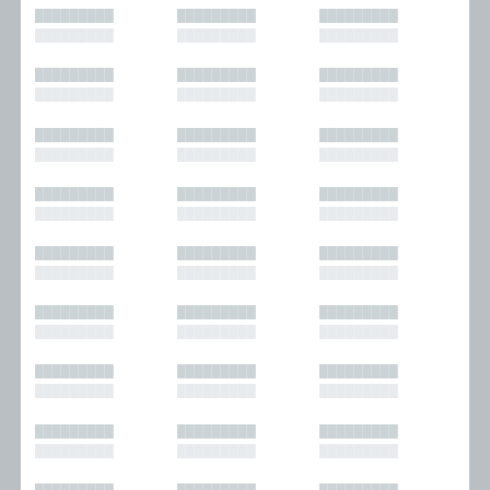
█████████
█████████
█████████
█████████
█████████
█████████
█████████
█████████
█████████
█████████
█████████
█████████
█████████
█████████
█████████
█████████
█████████
█████████
█████████
█████████
█████████
█████████
█████████
█████████
█████████
█████████
█████████
█████████
█████████
█████████
█████████
█████████
█████████
█████████
█████████
█████████
█████████
█████████
█████████
█████████
█████████
█████████
█████████
█████████
█████████
█████████
█████████
█████████
█████████
█████████
█████████