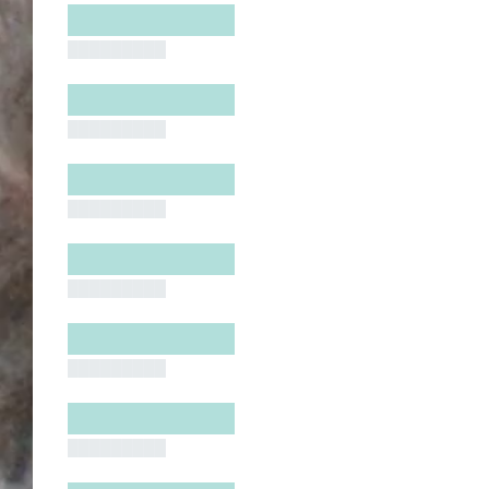
█████████
█████████
█████████
█████████
█████████
█████████
█████████
█████████
█████████
█████████
█████████
█████████