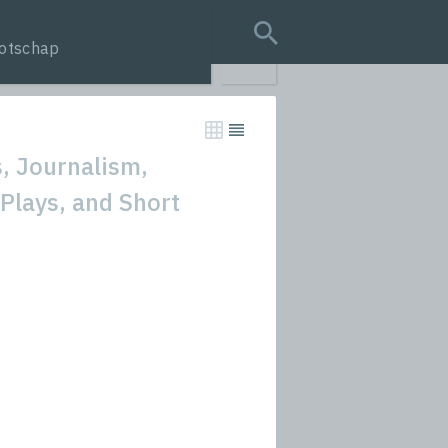
otschap
search query
s, Journalism,
 Plays, and Short
tion
s
rmances
icals and Anthologies
Stories