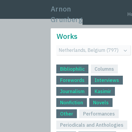
Arnon
H
Grunberg
Works
Bibliophilic
Columns
Forewords
Interviews
Journalism
Kasimir
Nonfiction
Novels
Other
Performances
Periodicals and Anthologies