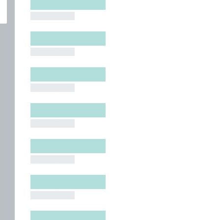
█████████
█████████
█████████
█████████
█████████
█████████
█████████
█████████
█████████
█████████
█████████
█████████
█████████