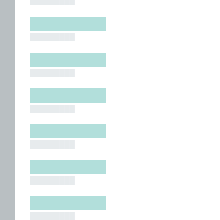
█████████
█████████
█████████
█████████
█████████
█████████
█████████
█████████
█████████
█████████
█████████
█████████
█████████