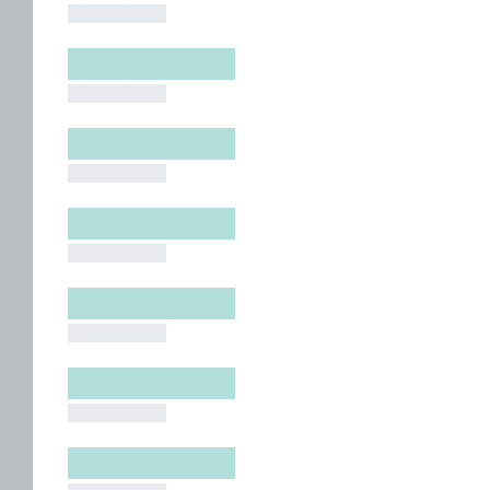
█████████
█████████
█████████
█████████
█████████
█████████
█████████
█████████
█████████
█████████
█████████
█████████