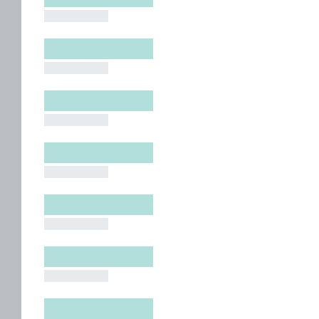
█████████
█████████
█████████
█████████
█████████
█████████
█████████
█████████
█████████
█████████
█████████
█████████