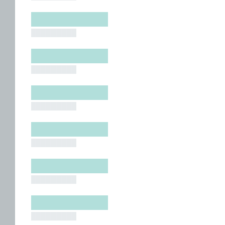
█████████
█████████
█████████
█████████
█████████
█████████
█████████
█████████
█████████
█████████
█████████
█████████