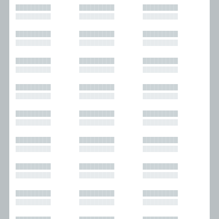
█████████
█████████
█████████
█████████
█████████
█████████
█████████
█████████
█████████
█████████
█████████
█████████
█████████
█████████
█████████
█████████
█████████
█████████
█████████
█████████
█████████
█████████
█████████
█████████
█████████
█████████
█████████
█████████
█████████
█████████
█████████
█████████
█████████
█████████
█████████
█████████
█████████
█████████
█████████
█████████
█████████
█████████
█████████
█████████
█████████
█████████
█████████
█████████