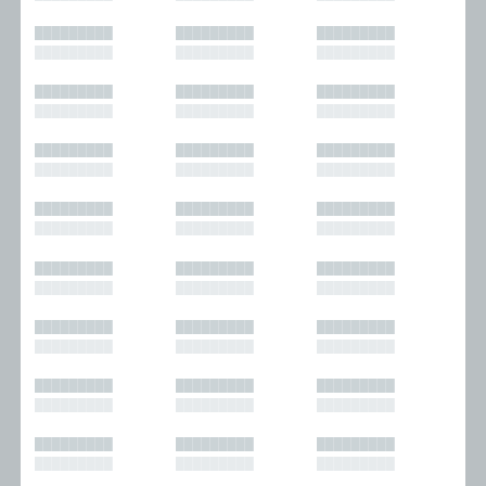
█████████
█████████
█████████
█████████
█████████
█████████
█████████
█████████
█████████
█████████
█████████
█████████
█████████
█████████
█████████
█████████
█████████
█████████
█████████
█████████
█████████
█████████
█████████
█████████
█████████
█████████
█████████
█████████
█████████
█████████
█████████
█████████
█████████
█████████
█████████
█████████
█████████
█████████
█████████
█████████
█████████
█████████
█████████
█████████
█████████
█████████
█████████
█████████