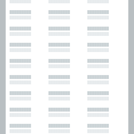
█████████
█████████
█████████
█████████
█████████
█████████
█████████
█████████
█████████
█████████
█████████
█████████
█████████
█████████
█████████
█████████
█████████
█████████
█████████
█████████
█████████
█████████
█████████
█████████
█████████
█████████
█████████
█████████
█████████
█████████
█████████
█████████
█████████
█████████
█████████
█████████
█████████
█████████
█████████
█████████
█████████
█████████
█████████
█████████
█████████
█████████
█████████
█████████
█████████
█████████
█████████