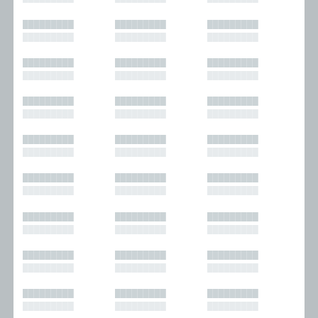
█████████
█████████
█████████
█████████
█████████
█████████
█████████
█████████
█████████
█████████
█████████
█████████
█████████
█████████
█████████
█████████
█████████
█████████
█████████
█████████
█████████
█████████
█████████
█████████
█████████
█████████
█████████
█████████
█████████
█████████
█████████
█████████
█████████
█████████
█████████
█████████
█████████
█████████
█████████
█████████
█████████
█████████
█████████
█████████
█████████
█████████
█████████
█████████