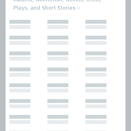
Plays, and Short Stories
All
Novels
█████████
█████████
█████████
Bibliophilic
Other
█████████
█████████
█████████
Columns
Performances
Forewords
Periodicals and
█████████
█████████
█████████
Interviews
Anthologies
█████████
█████████
█████████
Journalism
Plays
Kasimir
Short Stories
█████████
█████████
█████████
Nonfiction
█████████
█████████
█████████
█████████
█████████
█████████
█████████
█████████
█████████
█████████
█████████
█████████
█████████
█████████
█████████
█████████
█████████
█████████
█████████
█████████
█████████
█████████
█████████
█████████
█████████
█████████
█████████