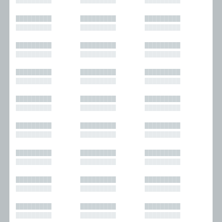
█████████
█████████
█████████
█████████
█████████
█████████
█████████
█████████
█████████
█████████
█████████
█████████
█████████
█████████
█████████
█████████
█████████
█████████
█████████
█████████
█████████
█████████
█████████
█████████
█████████
█████████
█████████
█████████
█████████
█████████
█████████
█████████
█████████
█████████
█████████
█████████
█████████
█████████
█████████
█████████
█████████
█████████
█████████
█████████
█████████
█████████
█████████
█████████
█████████
█████████
█████████