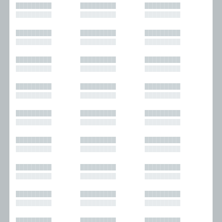
█████████
█████████
█████████
█████████
█████████
█████████
█████████
█████████
█████████
█████████
█████████
█████████
█████████
█████████
█████████
█████████
█████████
█████████
█████████
█████████
█████████
█████████
█████████
█████████
█████████
█████████
█████████
█████████
█████████
█████████
█████████
█████████
█████████
█████████
█████████
█████████
█████████
█████████
█████████
█████████
█████████
█████████
█████████
█████████
█████████
█████████
█████████
█████████
█████████
█████████
█████████