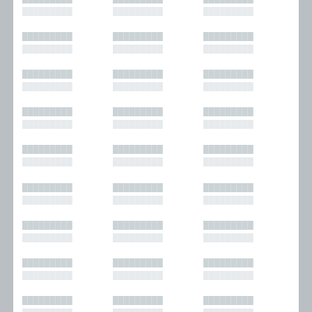
█████████
█████████
█████████
█████████
█████████
█████████
█████████
█████████
█████████
█████████
█████████
█████████
█████████
█████████
█████████
█████████
█████████
█████████
█████████
█████████
█████████
█████████
█████████
█████████
█████████
█████████
█████████
█████████
█████████
█████████
█████████
█████████
█████████
█████████
█████████
█████████
█████████
█████████
█████████
█████████
█████████
█████████
█████████
█████████
█████████
█████████
█████████
█████████