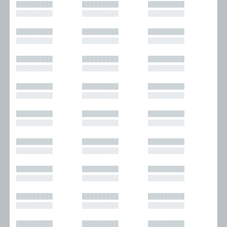
█████████
█████████
█████████
█████████
█████████
█████████
█████████
█████████
█████████
█████████
█████████
█████████
█████████
█████████
█████████
█████████
█████████
█████████
█████████
█████████
█████████
█████████
█████████
█████████
█████████
█████████
█████████
█████████
█████████
█████████
█████████
█████████
█████████
█████████
█████████
█████████
█████████
█████████
█████████
█████████
█████████
█████████
█████████
█████████
█████████
█████████
█████████
█████████
█████████
█████████
█████████