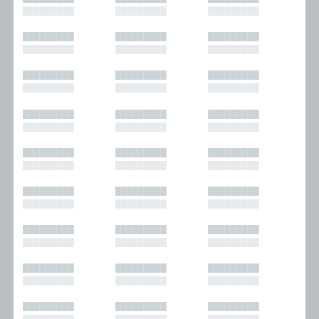
█████████
█████████
█████████
█████████
█████████
█████████
█████████
█████████
█████████
█████████
█████████
█████████
█████████
█████████
█████████
█████████
█████████
█████████
█████████
█████████
█████████
█████████
█████████
█████████
█████████
█████████
█████████
█████████
█████████
█████████
█████████
█████████
█████████
█████████
█████████
█████████
█████████
█████████
█████████
█████████
█████████
█████████
█████████
█████████
█████████
█████████
█████████
█████████