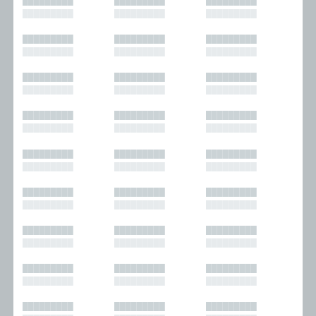
█████████
█████████
█████████
█████████
█████████
█████████
█████████
█████████
█████████
█████████
█████████
█████████
█████████
█████████
█████████
█████████
█████████
█████████
█████████
█████████
█████████
█████████
█████████
█████████
█████████
█████████
█████████
█████████
█████████
█████████
█████████
█████████
█████████
█████████
█████████
█████████
█████████
█████████
█████████
█████████
█████████
█████████
█████████
█████████
█████████
█████████
█████████
█████████
█████████
█████████
█████████