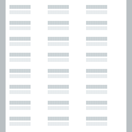
█████████
█████████
█████████
█████████
█████████
█████████
█████████
█████████
█████████
█████████
█████████
█████████
█████████
█████████
█████████
█████████
█████████
█████████
█████████
█████████
█████████
█████████
█████████
█████████
█████████
█████████
█████████
█████████
█████████
█████████
█████████
█████████
█████████
█████████
█████████
█████████
█████████
█████████
█████████
█████████
█████████
█████████
█████████
█████████
█████████
█████████
█████████
█████████