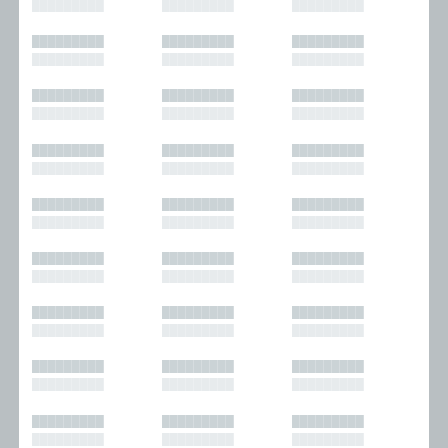
█████████
█████████
█████████
█████████
█████████
█████████
█████████
█████████
█████████
█████████
█████████
█████████
█████████
█████████
█████████
█████████
█████████
█████████
█████████
█████████
█████████
█████████
█████████
█████████
█████████
█████████
█████████
█████████
█████████
█████████
█████████
█████████
█████████
█████████
█████████
█████████
█████████
█████████
█████████
█████████
█████████
█████████
█████████
█████████
█████████
█████████
█████████
█████████
█████████
█████████
█████████