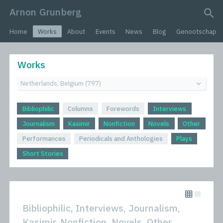
Arnon Grunberg
search query
Home
Works
About
Events
News
Blog
Genootschap
Works
Bibliophilic
Columns
Forewords
Interviews
Journalism
Kasimir
Nonfiction
Novels
Other
Performances
Periodicals and Anthologies
Plays
Short Stories
Bibliophilic, Interviews, Journalism,
Kasimir, Nonfiction, Novels, Other,