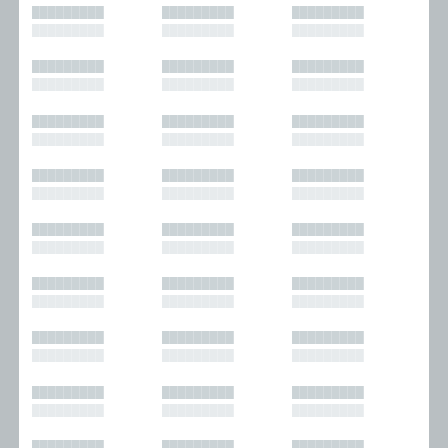
█████████
█████████
█████████
█████████
█████████
█████████
█████████
█████████
█████████
█████████
█████████
█████████
█████████
█████████
█████████
█████████
█████████
█████████
█████████
█████████
█████████
█████████
█████████
█████████
█████████
█████████
█████████
█████████
█████████
█████████
█████████
█████████
█████████
█████████
█████████
█████████
█████████
█████████
█████████
█████████
█████████
█████████
█████████
█████████
█████████
█████████
█████████
█████████
█████████
█████████
█████████