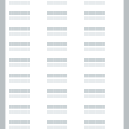
█████████
█████████
█████████
█████████
█████████
█████████
█████████
█████████
█████████
█████████
█████████
█████████
█████████
█████████
█████████
█████████
█████████
█████████
█████████
█████████
█████████
█████████
█████████
█████████
█████████
█████████
█████████
█████████
█████████
█████████
█████████
█████████
█████████
█████████
█████████
█████████
█████████
█████████
█████████
█████████
█████████
█████████
█████████
█████████
█████████
█████████
█████████
█████████
█████████
█████████
█████████