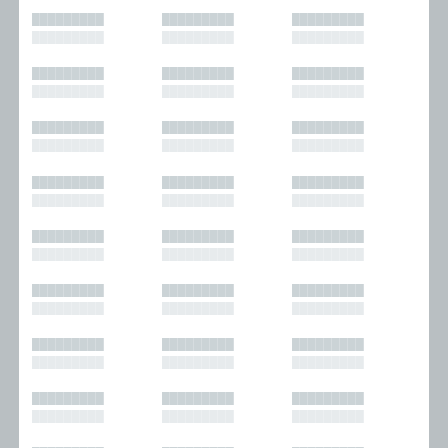
█████████
█████████
█████████
█████████
█████████
█████████
█████████
█████████
█████████
█████████
█████████
█████████
█████████
█████████
█████████
█████████
█████████
█████████
█████████
█████████
█████████
█████████
█████████
█████████
█████████
█████████
█████████
█████████
█████████
█████████
█████████
█████████
█████████
█████████
█████████
█████████
█████████
█████████
█████████
█████████
█████████
█████████
█████████
█████████
█████████
█████████
█████████
█████████