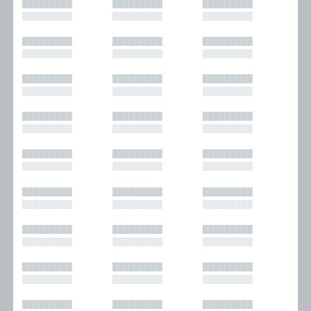
█████████
█████████
█████████
█████████
█████████
█████████
█████████
█████████
█████████
█████████
█████████
█████████
█████████
█████████
█████████
█████████
█████████
█████████
█████████
█████████
█████████
█████████
█████████
█████████
█████████
█████████
█████████
█████████
█████████
█████████
█████████
█████████
█████████
█████████
█████████
█████████
█████████
█████████
█████████
█████████
█████████
█████████
█████████
█████████
█████████
█████████
█████████
█████████
█████████
█████████
█████████