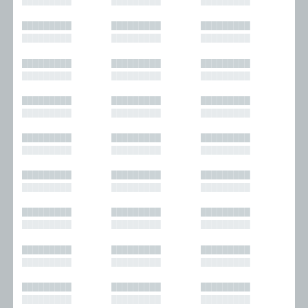
█████████
█████████
█████████
█████████
█████████
█████████
█████████
█████████
█████████
█████████
█████████
█████████
█████████
█████████
█████████
█████████
█████████
█████████
█████████
█████████
█████████
█████████
█████████
█████████
█████████
█████████
█████████
█████████
█████████
█████████
█████████
█████████
█████████
█████████
█████████
█████████
█████████
█████████
█████████
█████████
█████████
█████████
█████████
█████████
█████████
█████████
█████████
█████████
█████████
█████████
█████████