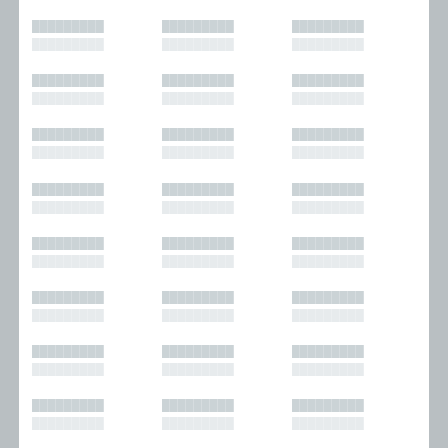
█████████
█████████
█████████
█████████
█████████
█████████
█████████
█████████
█████████
█████████
█████████
█████████
█████████
█████████
█████████
█████████
█████████
█████████
█████████
█████████
█████████
█████████
█████████
█████████
█████████
█████████
█████████
█████████
█████████
█████████
█████████
█████████
█████████
█████████
█████████
█████████
█████████
█████████
█████████
█████████
█████████
█████████
█████████
█████████
█████████
█████████
█████████
█████████