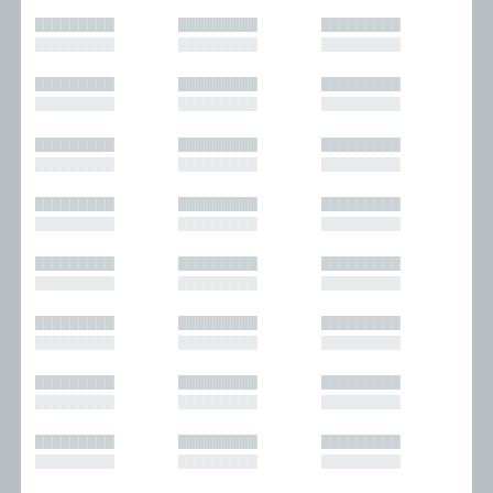
█████████
█████████
█████████
█████████
█████████
█████████
█████████
█████████
█████████
█████████
█████████
█████████
█████████
█████████
█████████
█████████
█████████
█████████
█████████
█████████
█████████
█████████
█████████
█████████
█████████
█████████
█████████
█████████
█████████
█████████
█████████
█████████
█████████
█████████
█████████
█████████
█████████
█████████
█████████
█████████
█████████
█████████
█████████
█████████
█████████
█████████
█████████
█████████