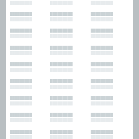
█████████
█████████
█████████
█████████
█████████
█████████
█████████
█████████
█████████
█████████
█████████
█████████
█████████
█████████
█████████
█████████
█████████
█████████
█████████
█████████
█████████
█████████
█████████
█████████
█████████
█████████
█████████
█████████
█████████
█████████
█████████
█████████
█████████
█████████
█████████
█████████
█████████
█████████
█████████
█████████
█████████
█████████
█████████
█████████
█████████
█████████
█████████
█████████
█████████
█████████
█████████