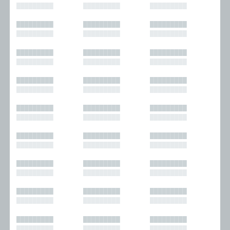
█████████
█████████
█████████
█████████
█████████
█████████
█████████
█████████
█████████
█████████
█████████
█████████
█████████
█████████
█████████
█████████
█████████
█████████
█████████
█████████
█████████
█████████
█████████
█████████
█████████
█████████
█████████
█████████
█████████
█████████
█████████
█████████
█████████
█████████
█████████
█████████
█████████
█████████
█████████
█████████
█████████
█████████
█████████
█████████
█████████
█████████
█████████
█████████
█████████
█████████
█████████