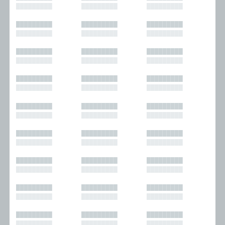
█████████
█████████
█████████
█████████
█████████
█████████
█████████
█████████
█████████
█████████
█████████
█████████
█████████
█████████
█████████
█████████
█████████
█████████
█████████
█████████
█████████
█████████
█████████
█████████
█████████
█████████
█████████
█████████
█████████
█████████
█████████
█████████
█████████
█████████
█████████
█████████
█████████
█████████
█████████
█████████
█████████
█████████
█████████
█████████
█████████
█████████
█████████
█████████
█████████
█████████
█████████