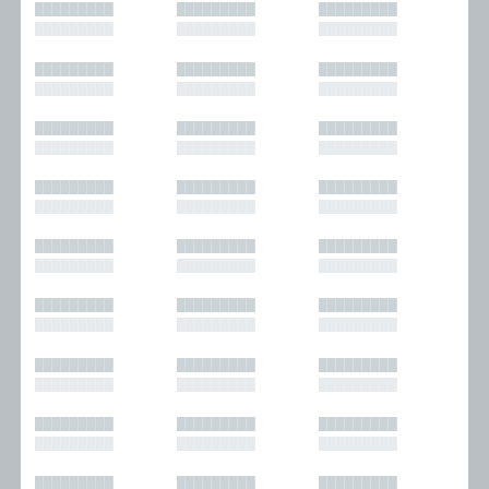
█████████
█████████
█████████
█████████
█████████
█████████
█████████
█████████
█████████
█████████
█████████
█████████
█████████
█████████
█████████
█████████
█████████
█████████
█████████
█████████
█████████
█████████
█████████
█████████
█████████
█████████
█████████
█████████
█████████
█████████
█████████
█████████
█████████
█████████
█████████
█████████
█████████
█████████
█████████
█████████
█████████
█████████
█████████
█████████
█████████
█████████
█████████
█████████
█████████
█████████
█████████