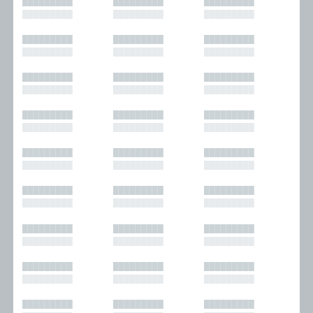
█████████
█████████
█████████
█████████
█████████
█████████
█████████
█████████
█████████
█████████
█████████
█████████
█████████
█████████
█████████
█████████
█████████
█████████
█████████
█████████
█████████
█████████
█████████
█████████
█████████
█████████
█████████
█████████
█████████
█████████
█████████
█████████
█████████
█████████
█████████
█████████
█████████
█████████
█████████
█████████
█████████
█████████
█████████
█████████
█████████
█████████
█████████
█████████
█████████
█████████
█████████