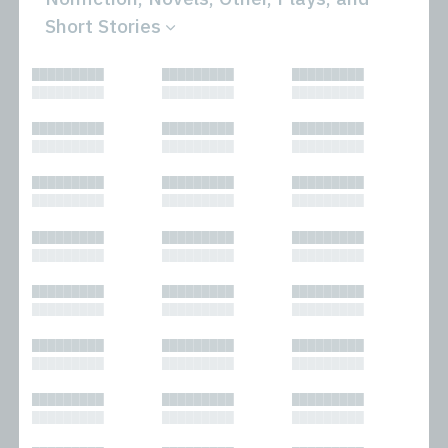
Short Stories
All
Novels
█████████
█████████
█████████
Bibliophilic
Other
█████████
█████████
█████████
Columns
Performances
Forewords
Periodicals and
█████████
█████████
█████████
Interviews
Anthologies
█████████
█████████
█████████
Journalism
Plays
Kasimir
Short Stories
█████████
█████████
█████████
Nonfiction
█████████
█████████
█████████
█████████
█████████
█████████
█████████
█████████
█████████
█████████
█████████
█████████
█████████
█████████
█████████
█████████
█████████
█████████
█████████
█████████
█████████
█████████
█████████
█████████
█████████
█████████
█████████