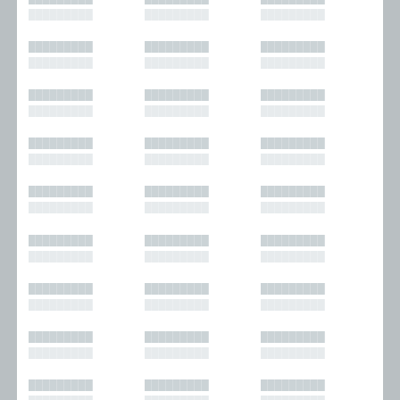
█████████
█████████
█████████
█████████
█████████
█████████
█████████
█████████
█████████
█████████
█████████
█████████
█████████
█████████
█████████
█████████
█████████
█████████
█████████
█████████
█████████
█████████
█████████
█████████
█████████
█████████
█████████
█████████
█████████
█████████
█████████
█████████
█████████
█████████
█████████
█████████
█████████
█████████
█████████
█████████
█████████
█████████
█████████
█████████
█████████
█████████
█████████
█████████