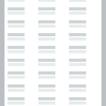
█████████
█████████
█████████
█████████
█████████
█████████
█████████
█████████
█████████
█████████
█████████
█████████
█████████
█████████
█████████
█████████
█████████
█████████
█████████
█████████
█████████
█████████
█████████
█████████
█████████
█████████
█████████
█████████
█████████
█████████
█████████
█████████
█████████
█████████
█████████
█████████
█████████
█████████
█████████
█████████
█████████
█████████
█████████
█████████
█████████
█████████
█████████
█████████
█████████
█████████
█████████