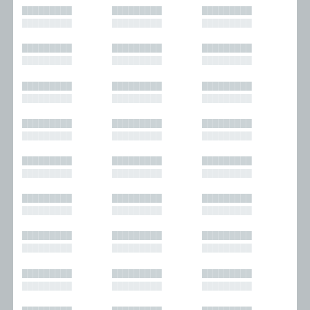
█████████
█████████
█████████
█████████
█████████
█████████
█████████
█████████
█████████
█████████
█████████
█████████
█████████
█████████
█████████
█████████
█████████
█████████
█████████
█████████
█████████
█████████
█████████
█████████
█████████
█████████
█████████
█████████
█████████
█████████
█████████
█████████
█████████
█████████
█████████
█████████
█████████
█████████
█████████
█████████
█████████
█████████
█████████
█████████
█████████
█████████
█████████
█████████