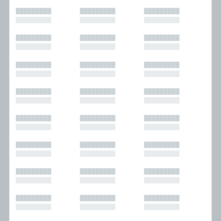
█████████
█████████
█████████
█████████
█████████
█████████
█████████
█████████
█████████
█████████
█████████
█████████
█████████
█████████
█████████
█████████
█████████
█████████
█████████
█████████
█████████
█████████
█████████
█████████
█████████
█████████
█████████
█████████
█████████
█████████
█████████
█████████
█████████
█████████
█████████
█████████
█████████
█████████
█████████
█████████
█████████
█████████
█████████
█████████
█████████
█████████
█████████
█████████