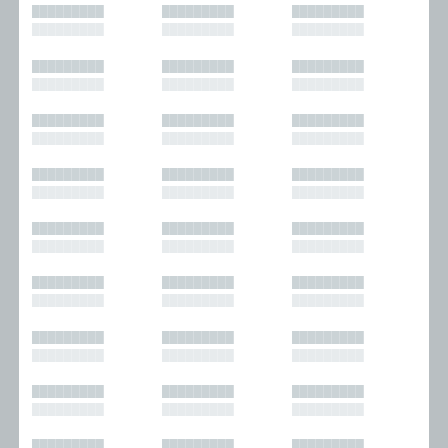
█████████
█████████
█████████
█████████
█████████
█████████
█████████
█████████
█████████
█████████
█████████
█████████
█████████
█████████
█████████
█████████
█████████
█████████
█████████
█████████
█████████
█████████
█████████
█████████
█████████
█████████
█████████
█████████
█████████
█████████
█████████
█████████
█████████
█████████
█████████
█████████
█████████
█████████
█████████
█████████
█████████
█████████
█████████
█████████
█████████
█████████
█████████
█████████
█████████
█████████
█████████