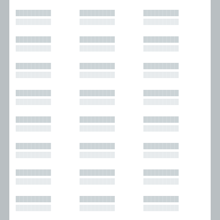
█████████
█████████
█████████
█████████
█████████
█████████
█████████
█████████
█████████
█████████
█████████
█████████
█████████
█████████
█████████
█████████
█████████
█████████
█████████
█████████
█████████
█████████
█████████
█████████
█████████
█████████
█████████
█████████
█████████
█████████
█████████
█████████
█████████
█████████
█████████
█████████
█████████
█████████
█████████
█████████
█████████
█████████
█████████
█████████
█████████
█████████
█████████
█████████