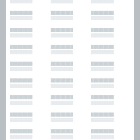
█████████
█████████
█████████
█████████
█████████
█████████
█████████
█████████
█████████
█████████
█████████
█████████
█████████
█████████
█████████
█████████
█████████
█████████
█████████
█████████
█████████
█████████
█████████
█████████
█████████
█████████
█████████
█████████
█████████
█████████
█████████
█████████
█████████
█████████
█████████
█████████
█████████
█████████
█████████
█████████
█████████
█████████
█████████
█████████
█████████
█████████
█████████
█████████
█████████
█████████
█████████