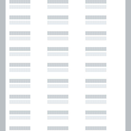
█████████
█████████
█████████
█████████
█████████
█████████
█████████
█████████
█████████
█████████
█████████
█████████
█████████
█████████
█████████
█████████
█████████
█████████
█████████
█████████
█████████
█████████
█████████
█████████
█████████
█████████
█████████
█████████
█████████
█████████
█████████
█████████
█████████
█████████
█████████
█████████
█████████
█████████
█████████
█████████
█████████
█████████
█████████
█████████
█████████
█████████
█████████
█████████
█████████
█████████
█████████