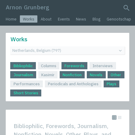
Arnon Grunberg
search query
Home
Works
About
Events
News
Blog
Genootschap
Works
Bibliophilic
Columns
Forewords
Interviews
Journalism
Kasimir
Nonfiction
Novels
Other
Performances
Periodicals and Anthologies
Plays
Short Stories
Bibliophilic, Forewords, Journalism,
Nonfiction, Novels, Other, Plays, and