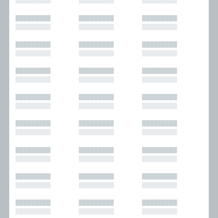
█████████
█████████
█████████
█████████
█████████
█████████
█████████
█████████
█████████
█████████
█████████
█████████
█████████
█████████
█████████
█████████
█████████
█████████
█████████
█████████
█████████
█████████
█████████
█████████
█████████
█████████
█████████
█████████
█████████
█████████
█████████
█████████
█████████
█████████
█████████
█████████
█████████
█████████
█████████
█████████
█████████
█████████
█████████
█████████
█████████
█████████
█████████
█████████
█████████
█████████
█████████