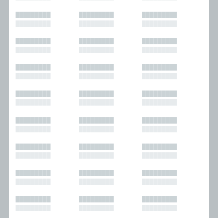
█████████
█████████
█████████
█████████
█████████
█████████
█████████
█████████
█████████
█████████
█████████
█████████
█████████
█████████
█████████
█████████
█████████
█████████
█████████
█████████
█████████
█████████
█████████
█████████
█████████
█████████
█████████
█████████
█████████
█████████
█████████
█████████
█████████
█████████
█████████
█████████
█████████
█████████
█████████
█████████
█████████
█████████
█████████
█████████
█████████
█████████
█████████
█████████