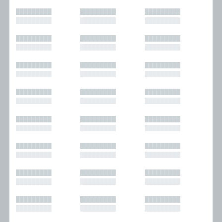
█████████
█████████
█████████
█████████
█████████
█████████
█████████
█████████
█████████
█████████
█████████
█████████
█████████
█████████
█████████
█████████
█████████
█████████
█████████
█████████
█████████
█████████
█████████
█████████
█████████
█████████
█████████
█████████
█████████
█████████
█████████
█████████
█████████
█████████
█████████
█████████
█████████
█████████
█████████
█████████
█████████
█████████
█████████
█████████
█████████
█████████
█████████
█████████