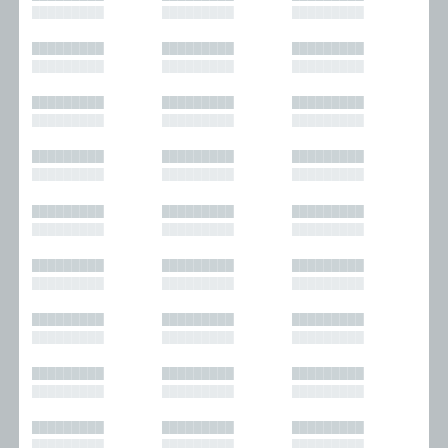
█████████
█████████
█████████
█████████
█████████
█████████
█████████
█████████
█████████
█████████
█████████
█████████
█████████
█████████
█████████
█████████
█████████
█████████
█████████
█████████
█████████
█████████
█████████
█████████
█████████
█████████
█████████
█████████
█████████
█████████
█████████
█████████
█████████
█████████
█████████
█████████
█████████
█████████
█████████
█████████
█████████
█████████
█████████
█████████
█████████
█████████
█████████
█████████
█████████
█████████
█████████