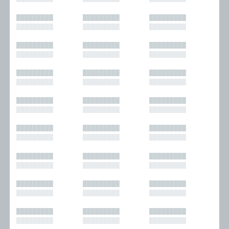
█████████
█████████
█████████
█████████
█████████
█████████
█████████
█████████
█████████
█████████
█████████
█████████
█████████
█████████
█████████
█████████
█████████
█████████
█████████
█████████
█████████
█████████
█████████
█████████
█████████
█████████
█████████
█████████
█████████
█████████
█████████
█████████
█████████
█████████
█████████
█████████
█████████
█████████
█████████
█████████
█████████
█████████
█████████
█████████
█████████
█████████
█████████
█████████