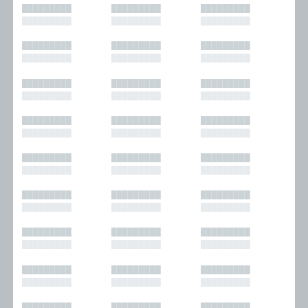
█████████
█████████
█████████
█████████
█████████
█████████
█████████
█████████
█████████
█████████
█████████
█████████
█████████
█████████
█████████
█████████
█████████
█████████
█████████
█████████
█████████
█████████
█████████
█████████
█████████
█████████
█████████
█████████
█████████
█████████
█████████
█████████
█████████
█████████
█████████
█████████
█████████
█████████
█████████
█████████
█████████
█████████
█████████
█████████
█████████
█████████
█████████
█████████
█████████
█████████
█████████