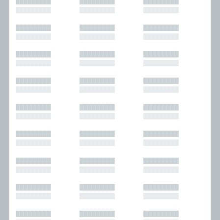
█████████
█████████
█████████
█████████
█████████
█████████
█████████
█████████
█████████
█████████
█████████
█████████
█████████
█████████
█████████
█████████
█████████
█████████
█████████
█████████
█████████
█████████
█████████
█████████
█████████
█████████
█████████
█████████
█████████
█████████
█████████
█████████
█████████
█████████
█████████
█████████
█████████
█████████
█████████
█████████
█████████
█████████
█████████
█████████
█████████
█████████
█████████
█████████
█████████
█████████
█████████