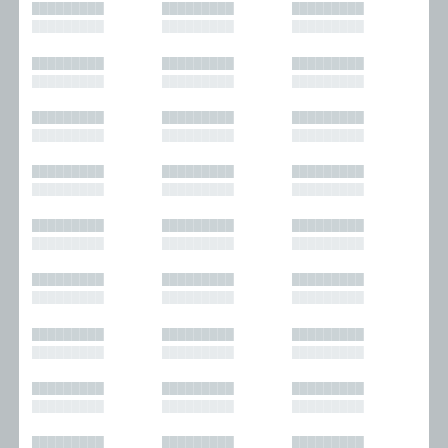
█████████
█████████
█████████
█████████
█████████
█████████
█████████
█████████
█████████
█████████
█████████
█████████
█████████
█████████
█████████
█████████
█████████
█████████
█████████
█████████
█████████
█████████
█████████
█████████
█████████
█████████
█████████
█████████
█████████
█████████
█████████
█████████
█████████
█████████
█████████
█████████
█████████
█████████
█████████
█████████
█████████
█████████
█████████
█████████
█████████
█████████
█████████
█████████
█████████
█████████
█████████