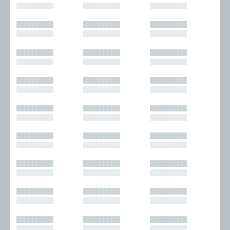
█████████
█████████
█████████
█████████
█████████
█████████
█████████
█████████
█████████
█████████
█████████
█████████
█████████
█████████
█████████
█████████
█████████
█████████
█████████
█████████
█████████
█████████
█████████
█████████
█████████
█████████
█████████
█████████
█████████
█████████
█████████
█████████
█████████
█████████
█████████
█████████
█████████
█████████
█████████
█████████
█████████
█████████
█████████
█████████
█████████
█████████
█████████
█████████
█████████
█████████
█████████