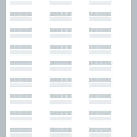
█████████
█████████
█████████
█████████
█████████
█████████
█████████
█████████
█████████
█████████
█████████
█████████
█████████
█████████
█████████
█████████
█████████
█████████
█████████
█████████
█████████
█████████
█████████
█████████
█████████
█████████
█████████
█████████
█████████
█████████
█████████
█████████
█████████
█████████
█████████
█████████
█████████
█████████
█████████
█████████
█████████
█████████
█████████
█████████
█████████
█████████
█████████
█████████
█████████
█████████
█████████