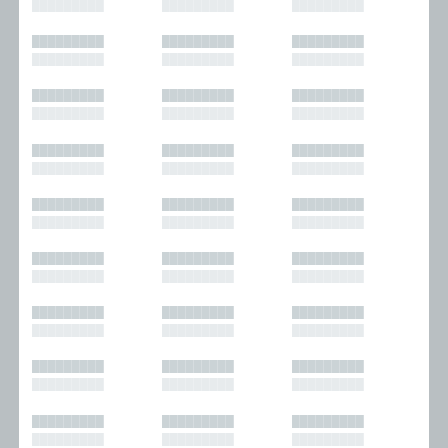
█████████
█████████
█████████
█████████
█████████
█████████
█████████
█████████
█████████
█████████
█████████
█████████
█████████
█████████
█████████
█████████
█████████
█████████
█████████
█████████
█████████
█████████
█████████
█████████
█████████
█████████
█████████
█████████
█████████
█████████
█████████
█████████
█████████
█████████
█████████
█████████
█████████
█████████
█████████
█████████
█████████
█████████
█████████
█████████
█████████
█████████
█████████
█████████
█████████
█████████
█████████