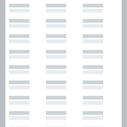
█████████
█████████
█████████
█████████
█████████
█████████
█████████
█████████
█████████
█████████
█████████
█████████
█████████
█████████
█████████
█████████
█████████
█████████
█████████
█████████
█████████
█████████
█████████
█████████
█████████
█████████
█████████
█████████
█████████
█████████
█████████
█████████
█████████
█████████
█████████
█████████
█████████
█████████
█████████
█████████
█████████
█████████
█████████
█████████
█████████
█████████
█████████
█████████