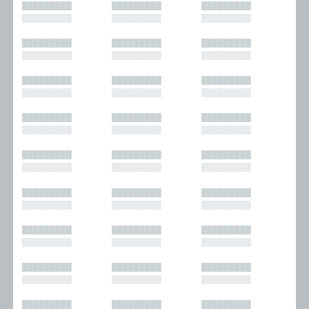
█████████
█████████
█████████
█████████
█████████
█████████
█████████
█████████
█████████
█████████
█████████
█████████
█████████
█████████
█████████
█████████
█████████
█████████
█████████
█████████
█████████
█████████
█████████
█████████
█████████
█████████
█████████
█████████
█████████
█████████
█████████
█████████
█████████
█████████
█████████
█████████
█████████
█████████
█████████
█████████
█████████
█████████
█████████
█████████
█████████
█████████
█████████
█████████
█████████
█████████
█████████