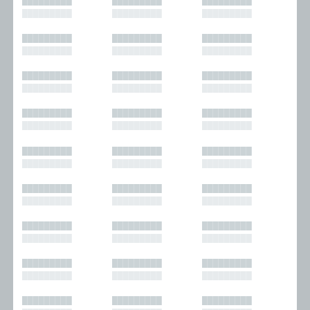
█████████
█████████
█████████
█████████
█████████
█████████
█████████
█████████
█████████
█████████
█████████
█████████
█████████
█████████
█████████
█████████
█████████
█████████
█████████
█████████
█████████
█████████
█████████
█████████
█████████
█████████
█████████
█████████
█████████
█████████
█████████
█████████
█████████
█████████
█████████
█████████
█████████
█████████
█████████
█████████
█████████
█████████
█████████
█████████
█████████
█████████
█████████
█████████
█████████
█████████
█████████