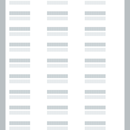
█████████
█████████
█████████
█████████
█████████
█████████
█████████
█████████
█████████
█████████
█████████
█████████
█████████
█████████
█████████
█████████
█████████
█████████
█████████
█████████
█████████
█████████
█████████
█████████
█████████
█████████
█████████
█████████
█████████
█████████
█████████
█████████
█████████
█████████
█████████
█████████
█████████
█████████
█████████
█████████
█████████
█████████
█████████
█████████
█████████
█████████
█████████
█████████
█████████
█████████
█████████