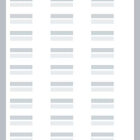
█████████
█████████
█████████
█████████
█████████
█████████
█████████
█████████
█████████
█████████
█████████
█████████
█████████
█████████
█████████
█████████
█████████
█████████
█████████
█████████
█████████
█████████
█████████
█████████
█████████
█████████
█████████
█████████
█████████
█████████
█████████
█████████
█████████
█████████
█████████
█████████
█████████
█████████
█████████
█████████
█████████
█████████
█████████
█████████
█████████
█████████
█████████
█████████