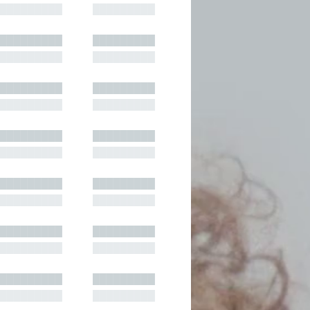
█████████
█████████
█████████
█████████
█████████
█████████
█████████
█████████
█████████
█████████
█████████
█████████
█████████
█████████
█████████
█████████
█████████
█████████
█████████
█████████
█████████
█████████
█████████
█████████
█████████
█████████