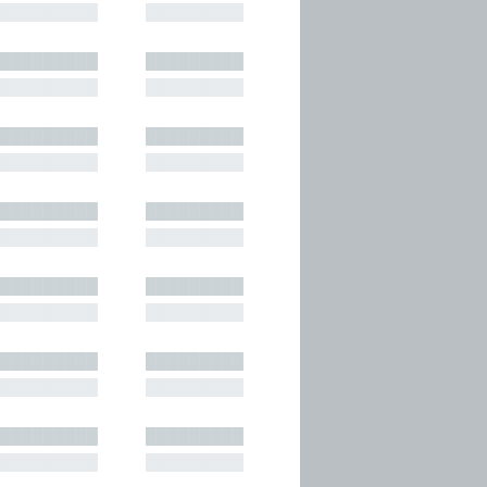
█████████
█████████
█████████
█████████
█████████
█████████
█████████
█████████
█████████
█████████
█████████
█████████
█████████
█████████
█████████
█████████
█████████
█████████
█████████
█████████
█████████
█████████
█████████
█████████
█████████
█████████