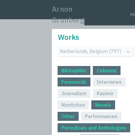
Arnon
H
Grunberg
Works
Bibliophilic
Columns
Forewords
Interviews
Journalism
Kasimir
Nonfiction
Novels
Other
Performances
Periodicals and Anthologies