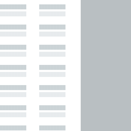
█████████
█████████
█████████
█████████
█████████
█████████
█████████
█████████
█████████
█████████
█████████
█████████
█████████
█████████
█████████
█████████
█████████
█████████
█████████
█████████
█████████
█████████
█████████
█████████
█████████
█████████