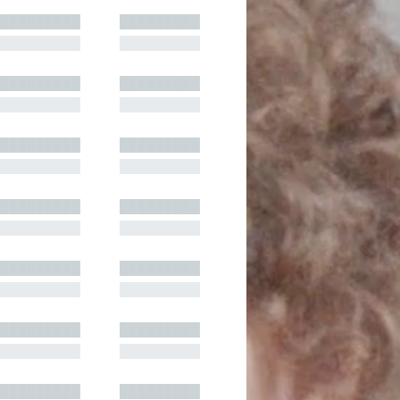
█████████
█████████
█████████
█████████
█████████
█████████
█████████
█████████
█████████
█████████
█████████
█████████
█████████
█████████
█████████
█████████
█████████
█████████
█████████
█████████
█████████
█████████
█████████
█████████
█████████
█████████