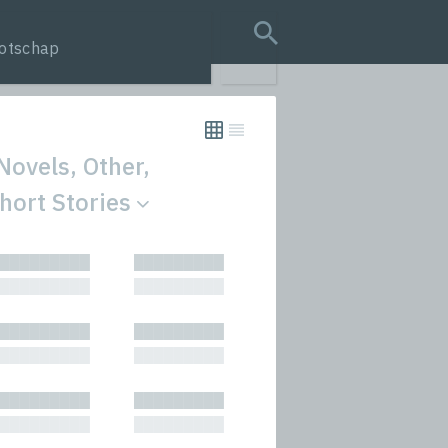
otschap
search query
Novels, Other,
Short Stories
tion
█████████
█████████
s
█████████
█████████
rmances
█████████
█████████
icals and Anthologies
█████████
█████████
Stories
█████████
█████████
█████████
█████████