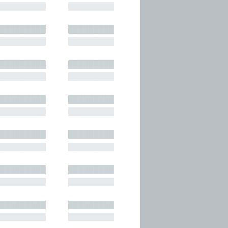
█████████
█████████
█████████
█████████
█████████
█████████
█████████
█████████
█████████
█████████
█████████
█████████
█████████
█████████
█████████
█████████
█████████
█████████
█████████
█████████
█████████
█████████
█████████
█████████
█████████
█████████