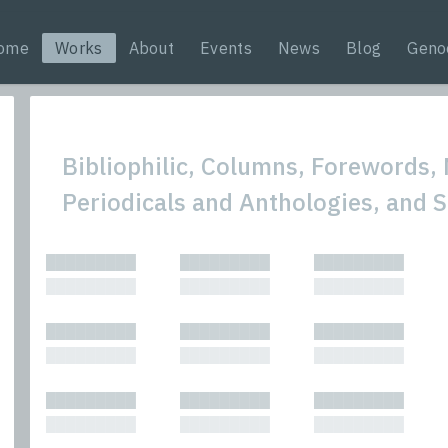
ome
Works
About
Events
News
Blog
Geno
Bibliophilic, Columns, Forewords, 
Periodicals and Anthologies, and 
All
Nonfic
█████████
█████████
█████████
Bibliophilic
Novel
█████████
█████████
█████████
Columns
Other
Forewords
Perfo
█████████
█████████
█████████
Interviews
Period
█████████
█████████
█████████
Journalism
Plays
Kasimir
Short 
█████████
█████████
█████████
█████████
█████████
█████████