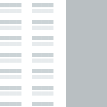
█████████
█████████
█████████
█████████
█████████
█████████
█████████
█████████
█████████
█████████
█████████
█████████
█████████
█████████
█████████
█████████
█████████
█████████
█████████
█████████
█████████
█████████
█████████
█████████
█████████
█████████