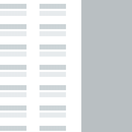
█████████
█████████
█████████
█████████
█████████
█████████
█████████
█████████
█████████
█████████
█████████
█████████
█████████
█████████
█████████
█████████
█████████
█████████
█████████
█████████
█████████
█████████
█████████
█████████
█████████
█████████