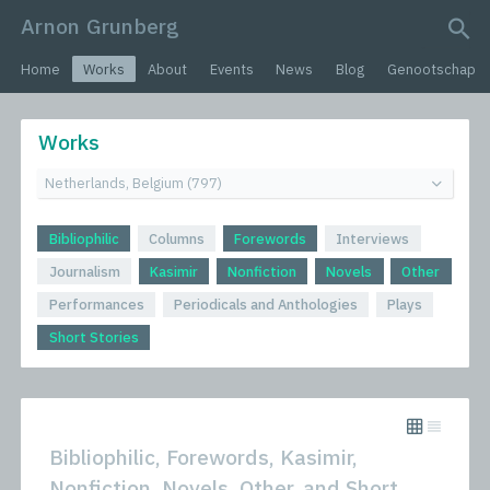
Arnon Grunberg
search query
Home
Works
About
Events
News
Blog
Genootschap
Works
Bibliophilic
Columns
Forewords
Interviews
Journalism
Kasimir
Nonfiction
Novels
Other
Performances
Periodicals and Anthologies
Plays
Short Stories
Bibliophilic, Forewords, Kasimir,
Nonfiction, Novels, Other, and Short