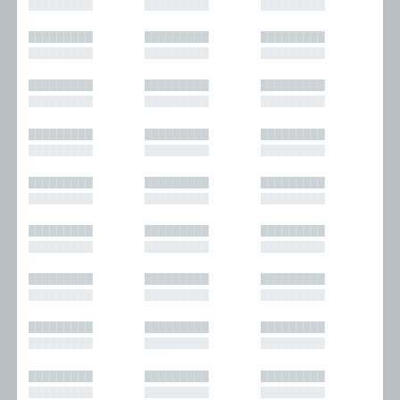
█████████
█████████
█████████
█████████
█████████
█████████
█████████
█████████
█████████
█████████
█████████
█████████
█████████
█████████
█████████
█████████
█████████
█████████
█████████
█████████
█████████
█████████
█████████
█████████
█████████
█████████
█████████
█████████
█████████
█████████
█████████
█████████
█████████
█████████
█████████
█████████
█████████
█████████
█████████
█████████
█████████
█████████
█████████
█████████
█████████
█████████
█████████
█████████
█████████
█████████
█████████