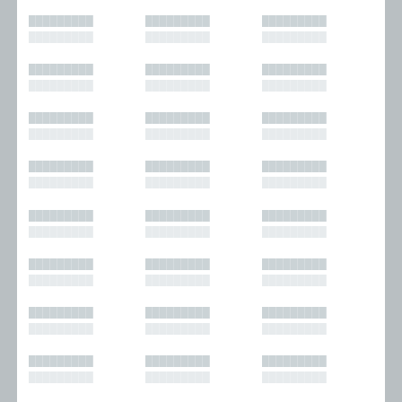
█████████
█████████
█████████
█████████
█████████
█████████
█████████
█████████
█████████
█████████
█████████
█████████
█████████
█████████
█████████
█████████
█████████
█████████
█████████
█████████
█████████
█████████
█████████
█████████
█████████
█████████
█████████
█████████
█████████
█████████
█████████
█████████
█████████
█████████
█████████
█████████
█████████
█████████
█████████
█████████
█████████
█████████
█████████
█████████
█████████
█████████
█████████
█████████