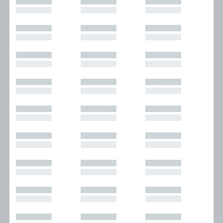
█████████
█████████
█████████
█████████
█████████
█████████
█████████
█████████
█████████
█████████
█████████
█████████
█████████
█████████
█████████
█████████
█████████
█████████
█████████
█████████
█████████
█████████
█████████
█████████
█████████
█████████
█████████
█████████
█████████
█████████
█████████
█████████
█████████
█████████
█████████
█████████
█████████
█████████
█████████
█████████
█████████
█████████
█████████
█████████
█████████
█████████
█████████
█████████
█████████
█████████
█████████