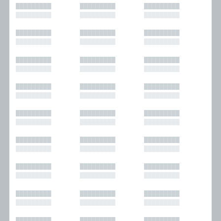
█████████
█████████
█████████
█████████
█████████
█████████
█████████
█████████
█████████
█████████
█████████
█████████
█████████
█████████
█████████
█████████
█████████
█████████
█████████
█████████
█████████
█████████
█████████
█████████
█████████
█████████
█████████
█████████
█████████
█████████
█████████
█████████
█████████
█████████
█████████
█████████
█████████
█████████
█████████
█████████
█████████
█████████
█████████
█████████
█████████
█████████
█████████
█████████
█████████
█████████
█████████