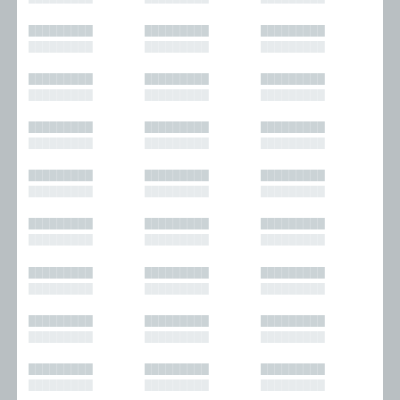
█████████
█████████
█████████
█████████
█████████
█████████
█████████
█████████
█████████
█████████
█████████
█████████
█████████
█████████
█████████
█████████
█████████
█████████
█████████
█████████
█████████
█████████
█████████
█████████
█████████
█████████
█████████
█████████
█████████
█████████
█████████
█████████
█████████
█████████
█████████
█████████
█████████
█████████
█████████
█████████
█████████
█████████
█████████
█████████
█████████
█████████
█████████
█████████