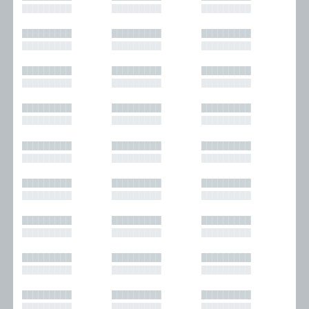
█████████
█████████
█████████
█████████
█████████
█████████
█████████
█████████
█████████
█████████
█████████
█████████
█████████
█████████
█████████
█████████
█████████
█████████
█████████
█████████
█████████
█████████
█████████
█████████
█████████
█████████
█████████
█████████
█████████
█████████
█████████
█████████
█████████
█████████
█████████
█████████
█████████
█████████
█████████
█████████
█████████
█████████
█████████
█████████
█████████
█████████
█████████
█████████
█████████
█████████
█████████