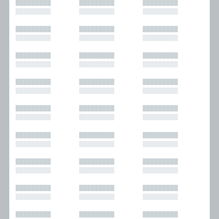
█████████
█████████
█████████
█████████
█████████
█████████
█████████
█████████
█████████
█████████
█████████
█████████
█████████
█████████
█████████
█████████
█████████
█████████
█████████
█████████
█████████
█████████
█████████
█████████
█████████
█████████
█████████
█████████
█████████
█████████
█████████
█████████
█████████
█████████
█████████
█████████
█████████
█████████
█████████
█████████
█████████
█████████
█████████
█████████
█████████
█████████
█████████
█████████
█████████
█████████
█████████