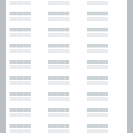
█████████
█████████
█████████
█████████
█████████
█████████
█████████
█████████
█████████
█████████
█████████
█████████
█████████
█████████
█████████
█████████
█████████
█████████
█████████
█████████
█████████
█████████
█████████
█████████
█████████
█████████
█████████
█████████
█████████
█████████
█████████
█████████
█████████
█████████
█████████
█████████
█████████
█████████
█████████
█████████
█████████
█████████
█████████
█████████
█████████
█████████
█████████
█████████
█████████
█████████
█████████