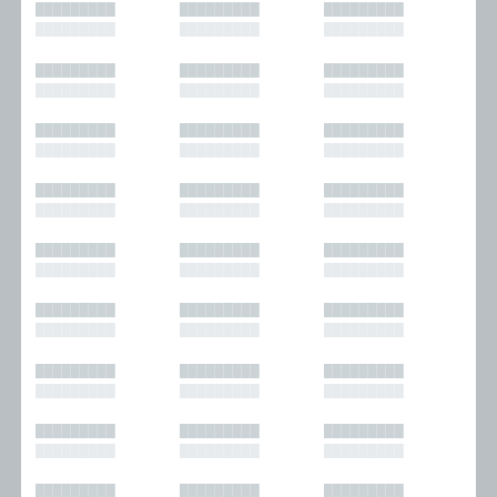
█████████
█████████
█████████
█████████
█████████
█████████
█████████
█████████
█████████
█████████
█████████
█████████
█████████
█████████
█████████
█████████
█████████
█████████
█████████
█████████
█████████
█████████
█████████
█████████
█████████
█████████
█████████
█████████
█████████
█████████
█████████
█████████
█████████
█████████
█████████
█████████
█████████
█████████
█████████
█████████
█████████
█████████
█████████
█████████
█████████
█████████
█████████
█████████
█████████
█████████
█████████