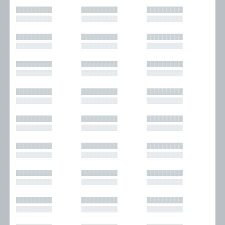
█████████
█████████
█████████
█████████
█████████
█████████
█████████
█████████
█████████
█████████
█████████
█████████
█████████
█████████
█████████
█████████
█████████
█████████
█████████
█████████
█████████
█████████
█████████
█████████
█████████
█████████
█████████
█████████
█████████
█████████
█████████
█████████
█████████
█████████
█████████
█████████
█████████
█████████
█████████
█████████
█████████
█████████
█████████
█████████
█████████
█████████
█████████
█████████