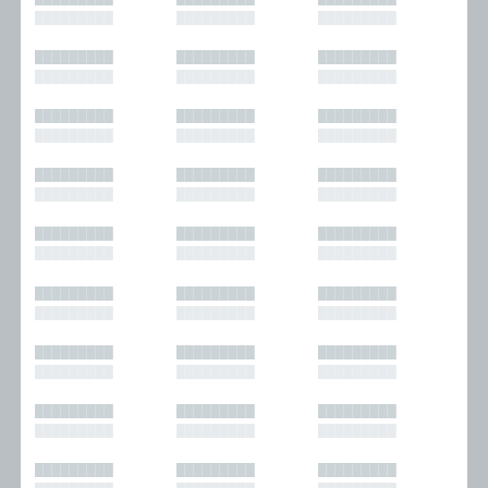
█████████
█████████
█████████
█████████
█████████
█████████
█████████
█████████
█████████
█████████
█████████
█████████
█████████
█████████
█████████
█████████
█████████
█████████
█████████
█████████
█████████
█████████
█████████
█████████
█████████
█████████
█████████
█████████
█████████
█████████
█████████
█████████
█████████
█████████
█████████
█████████
█████████
█████████
█████████
█████████
█████████
█████████
█████████
█████████
█████████
█████████
█████████
█████████