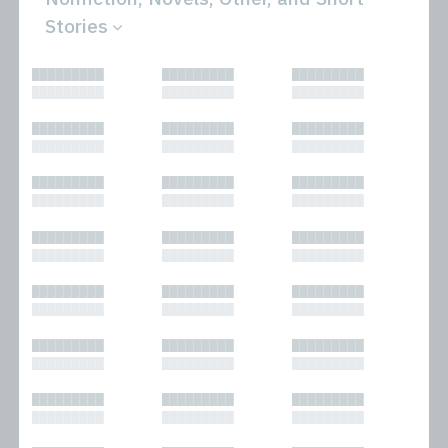
Stories
All
Novels
█████████
█████████
█████████
Bibliophilic
Other
█████████
█████████
█████████
Columns
Performances
Forewords
Periodicals and
█████████
█████████
█████████
Interviews
Anthologies
█████████
█████████
█████████
Journalism
Plays
Kasimir
Short Stories
█████████
█████████
█████████
Nonfiction
█████████
█████████
█████████
█████████
█████████
█████████
█████████
█████████
█████████
█████████
█████████
█████████
█████████
█████████
█████████
█████████
█████████
█████████
█████████
█████████
█████████
█████████
█████████
█████████
█████████
█████████
█████████