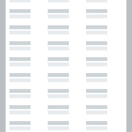
█████████
█████████
█████████
█████████
█████████
█████████
█████████
█████████
█████████
█████████
█████████
█████████
█████████
█████████
█████████
█████████
█████████
█████████
█████████
█████████
█████████
█████████
█████████
█████████
█████████
█████████
█████████
█████████
█████████
█████████
█████████
█████████
█████████
█████████
█████████
█████████
█████████
█████████
█████████
█████████
█████████
█████████
█████████
█████████
█████████
█████████
█████████
█████████
█████████
█████████
█████████