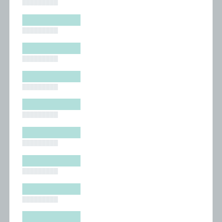
█████████
█████████
█████████
█████████
█████████
█████████
█████████
█████████
█████████
█████████
█████████
█████████
█████████
█████████
█████████
█████████