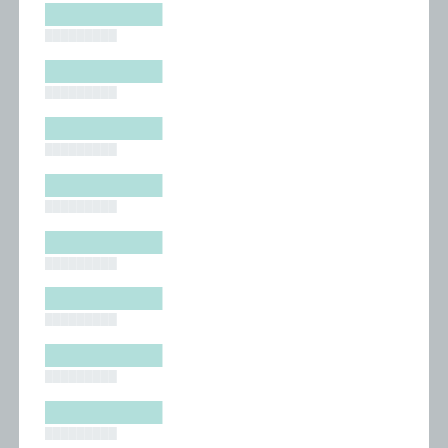
█████████
█████████
█████████
█████████
█████████
█████████
█████████
█████████
█████████
█████████
█████████
█████████
█████████
█████████
█████████
█████████