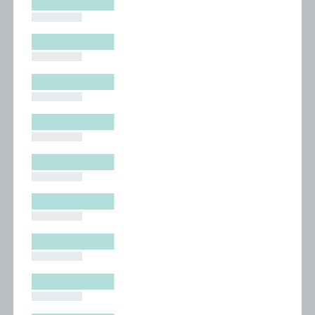
█████████
█████████
█████████
█████████
█████████
█████████
█████████
█████████
█████████
█████████
█████████
█████████
█████████
█████████
█████████
█████████