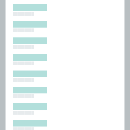
█████████
█████████
█████████
█████████
█████████
█████████
█████████
█████████
█████████
█████████
█████████
█████████
█████████
█████████
█████████
█████████