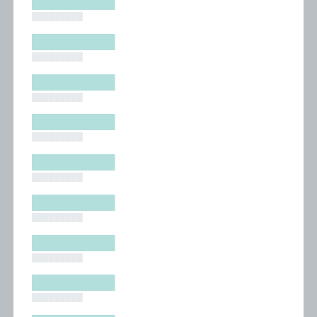
█████████
█████████
█████████
█████████
█████████
█████████
█████████
█████████
█████████
█████████
█████████
█████████
█████████
█████████
█████████
█████████