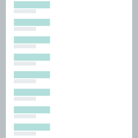
█████████
█████████
█████████
█████████
█████████
█████████
█████████
█████████
█████████
█████████
█████████
█████████
█████████
█████████
█████████
█████████