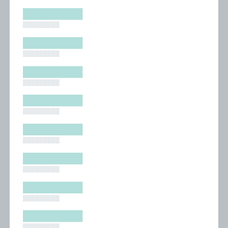
█████████
█████████
█████████
█████████
█████████
█████████
█████████
█████████
█████████
█████████
█████████
█████████
█████████
█████████
█████████
█████████