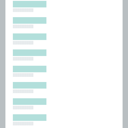
█████████
█████████
█████████
█████████
█████████
█████████
█████████
█████████
█████████
█████████
█████████
█████████
█████████
█████████
█████████
█████████