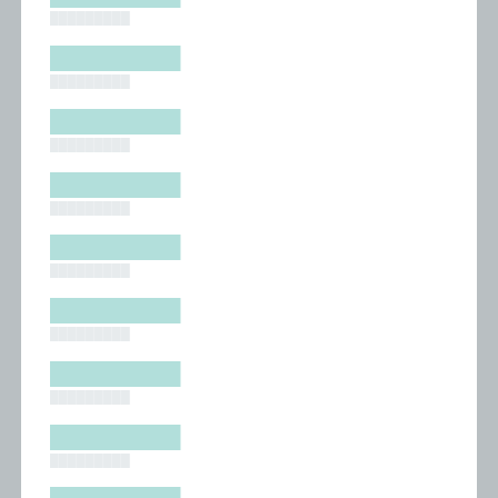
█████████
█████████
█████████
█████████
█████████
█████████
█████████
█████████
█████████
█████████
█████████
█████████
█████████
█████████
█████████
█████████