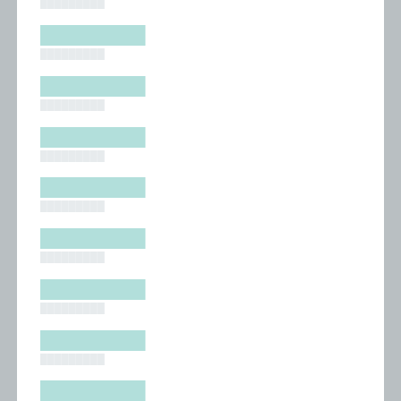
█████████
█████████
█████████
█████████
█████████
█████████
█████████
█████████
█████████
█████████
█████████
█████████
█████████
█████████
█████████
█████████