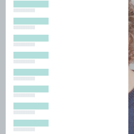
█████████
█████████
█████████
█████████
█████████
█████████
█████████
█████████
█████████
█████████
█████████
█████████
█████████
█████████
█████████
█████████