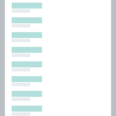
█████████
█████████
█████████
█████████
█████████
█████████
█████████
█████████
█████████
█████████
█████████
█████████
█████████
█████████
█████████
█████████