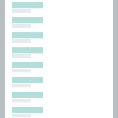
█████████
█████████
█████████
█████████
█████████
█████████
█████████
█████████
█████████
█████████
█████████
█████████
█████████
█████████
█████████
█████████