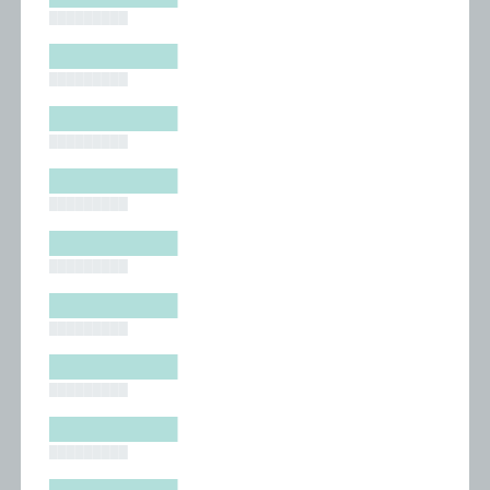
█████████
█████████
█████████
█████████
█████████
█████████
█████████
█████████
█████████
█████████
█████████
█████████
█████████
█████████
█████████
█████████