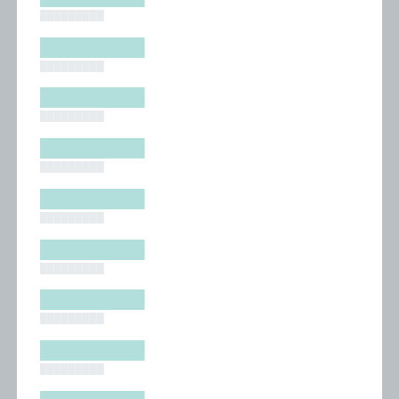
█████████
█████████
█████████
█████████
█████████
█████████
█████████
█████████
█████████
█████████
█████████
█████████
█████████
█████████
█████████