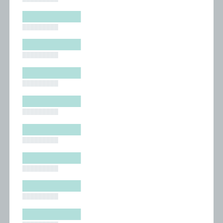
█████████
█████████
█████████
█████████
█████████
█████████
█████████
█████████
█████████
█████████
█████████
█████████
█████████
█████████
█████████