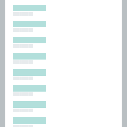
█████████
█████████
█████████
█████████
█████████
█████████
█████████
█████████
█████████
█████████
█████████
█████████
█████████
█████████
█████████
█████████