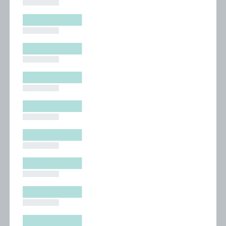
█████████
█████████
█████████
█████████
█████████
█████████
█████████
█████████
█████████
█████████
█████████
█████████
█████████
█████████
█████████
█████████