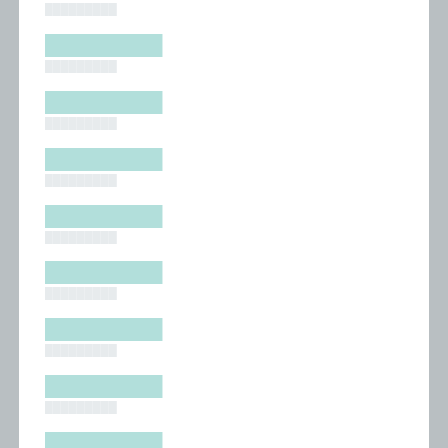
█████████
█████████
█████████
█████████
█████████
█████████
█████████
█████████
█████████
█████████
█████████
█████████
█████████
█████████
█████████
█████████