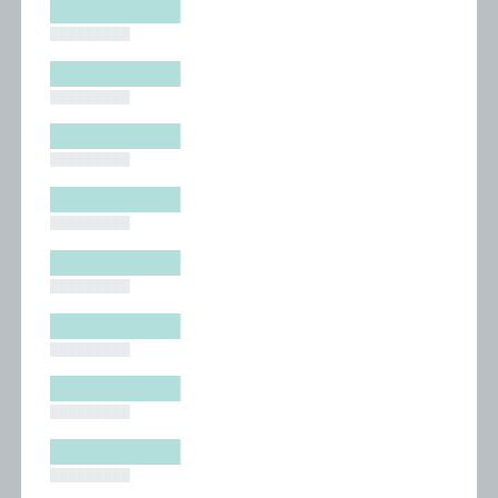
█████████
█████████
█████████
█████████
█████████
█████████
█████████
█████████
█████████
█████████
█████████
█████████
█████████
█████████
█████████
█████████