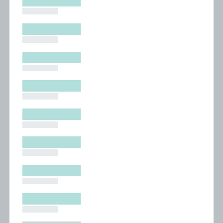
█████████
█████████
█████████
█████████
█████████
█████████
█████████
█████████
█████████
█████████
█████████
█████████
█████████
█████████
█████████