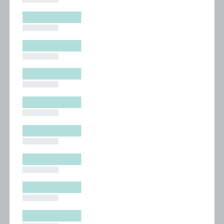
█████████
█████████
█████████
█████████
█████████
█████████
█████████
█████████
█████████
█████████
█████████
█████████
█████████
█████████
█████████