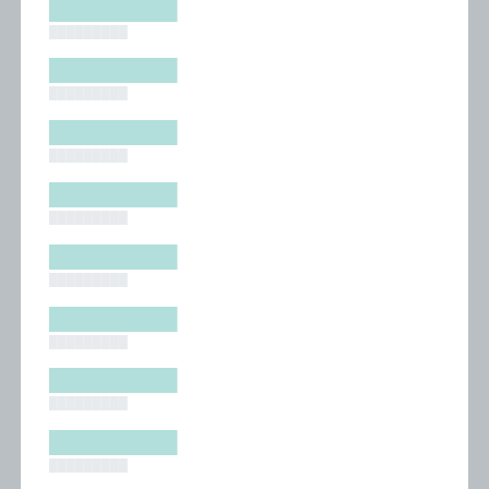
█████████
█████████
█████████
█████████
█████████
█████████
█████████
█████████
█████████
█████████
█████████
█████████
█████████
█████████
█████████
█████████