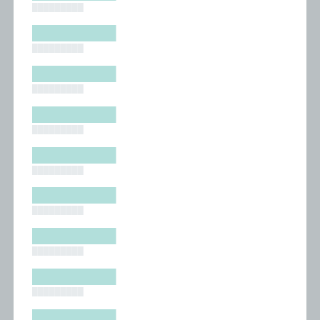
█████████
█████████
█████████
█████████
█████████
█████████
█████████
█████████
█████████
█████████
█████████
█████████
█████████
█████████
█████████
█████████