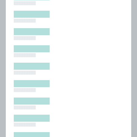
█████████
█████████
█████████
█████████
█████████
█████████
█████████
█████████
█████████
█████████
█████████
█████████
█████████
█████████
█████████
█████████