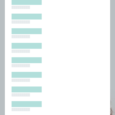
█████████
█████████
█████████
█████████
█████████
█████████
█████████
█████████
█████████
█████████
█████████
█████████
█████████
█████████
█████████
█████████