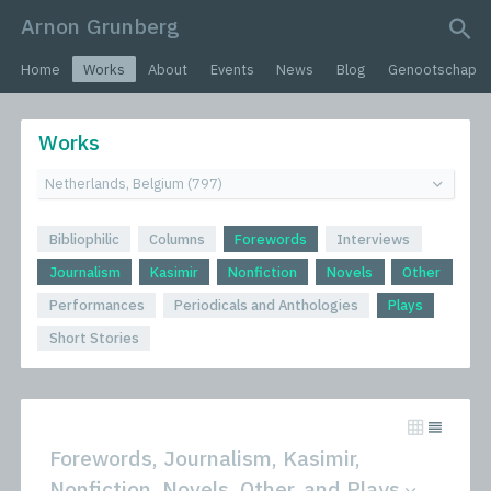
Arnon Grunberg
search query
Home
Works
About
Events
News
Blog
Genootschap
Works
Bibliophilic
Columns
Forewords
Interviews
Journalism
Kasimir
Nonfiction
Novels
Other
Performances
Periodicals and Anthologies
Plays
Short Stories
Forewords, Journalism, Kasimir,
Nonfiction, Novels, Other, and Plays