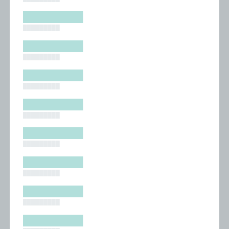
█████████
█████████
█████████
█████████
█████████
█████████
█████████
█████████
█████████
█████████
█████████
█████████
█████████
█████████
█████████