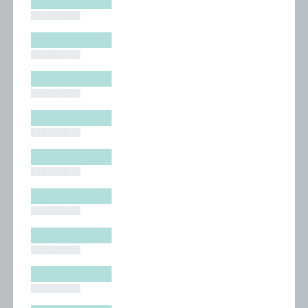
█████████
█████████
█████████
█████████
█████████
█████████
█████████
█████████
█████████
█████████
█████████
█████████
█████████
█████████
█████████