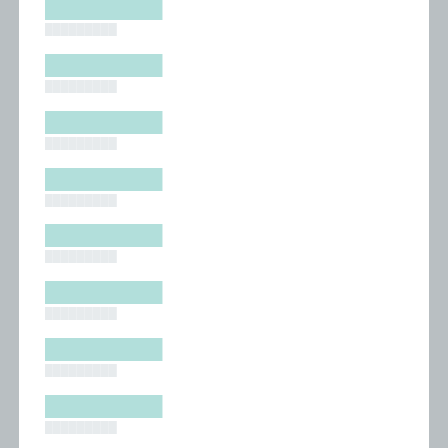
█████████
█████████
█████████
█████████
█████████
█████████
█████████
█████████
█████████
█████████
█████████
█████████
█████████
█████████
█████████
█████████