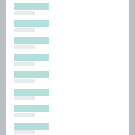
█████████
█████████
█████████
█████████
█████████
█████████
█████████
█████████
█████████
█████████
█████████
█████████
█████████
█████████
█████████
█████████