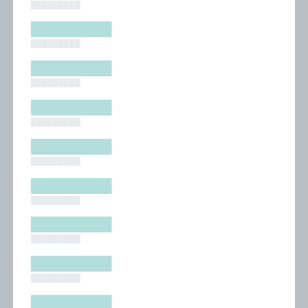
█████████
█████████
█████████
█████████
█████████
█████████
█████████
█████████
█████████
█████████
█████████
█████████
█████████
█████████
█████████
█████████