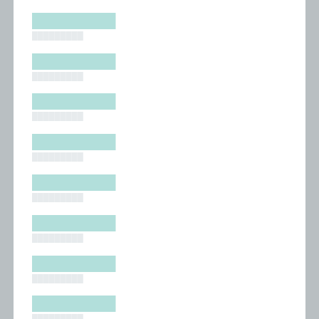
█████████
█████████
█████████
█████████
█████████
█████████
█████████
█████████
█████████
█████████
█████████
█████████
█████████
█████████
█████████
█████████