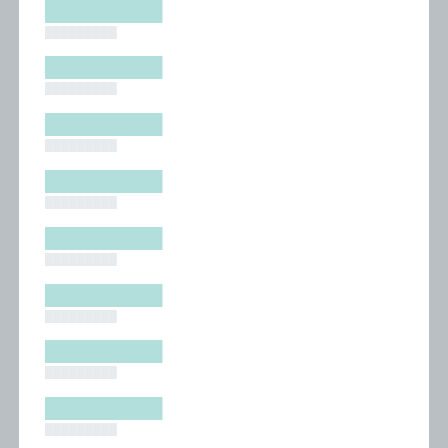
█████████
█████████
█████████
█████████
█████████
█████████
█████████
█████████
█████████
█████████
█████████
█████████
█████████
█████████
█████████
█████████