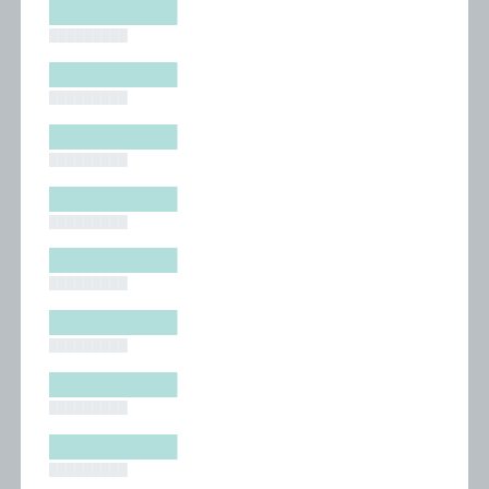
█████████
█████████
█████████
█████████
█████████
█████████
█████████
█████████
█████████
█████████
█████████
█████████
█████████
█████████
█████████
█████████