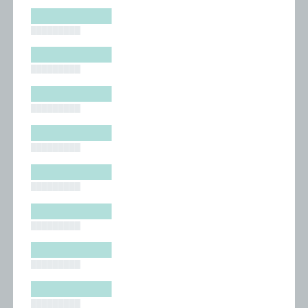
█████████
█████████
█████████
█████████
█████████
█████████
█████████
█████████
█████████
█████████
█████████
█████████
█████████
█████████
█████████
█████████