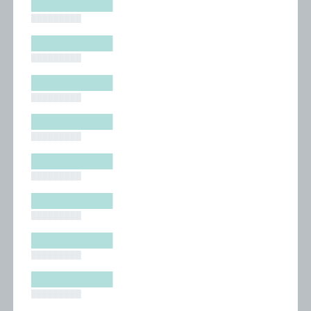
█████████
█████████
█████████
█████████
█████████
█████████
█████████
█████████
█████████
█████████
█████████
█████████
█████████
█████████
█████████
█████████