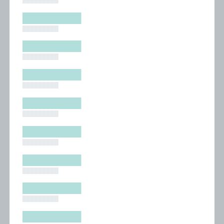
█████████
█████████
█████████
█████████
█████████
█████████
█████████
█████████
█████████
█████████
█████████
█████████
█████████
█████████
█████████