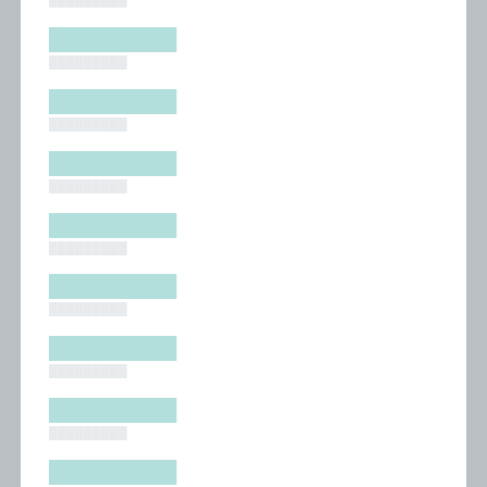
█████████
█████████
█████████
█████████
█████████
█████████
█████████
█████████
█████████
█████████
█████████
█████████
█████████
█████████
█████████
█████████