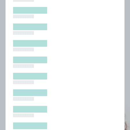
█████████
█████████
█████████
█████████
█████████
█████████
█████████
█████████
█████████
█████████
█████████
█████████
█████████
█████████
█████████