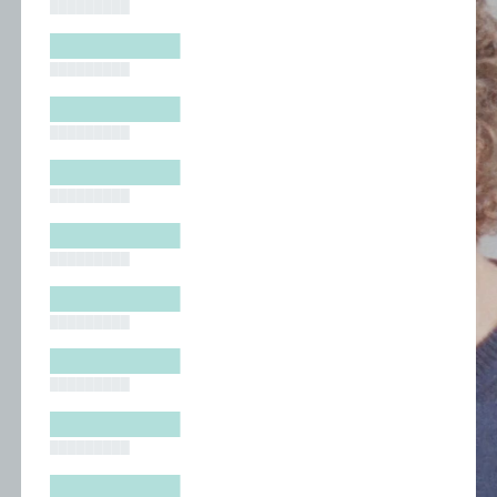
█████████
█████████
█████████
█████████
█████████
█████████
█████████
█████████
█████████
█████████
█████████
█████████
█████████
█████████
█████████
█████████