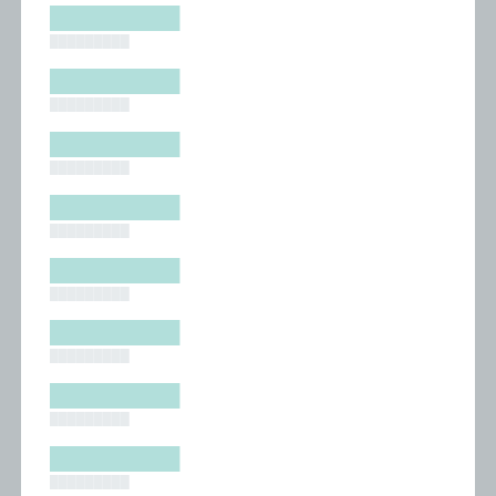
█████████
█████████
█████████
█████████
█████████
█████████
█████████
█████████
█████████
█████████
█████████
█████████
█████████
█████████
█████████
█████████