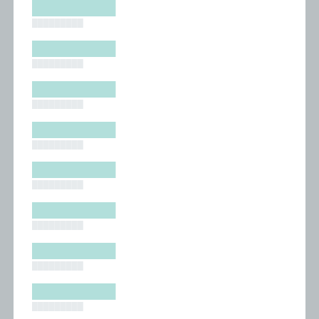
█████████
█████████
█████████
█████████
█████████
█████████
█████████
█████████
█████████
█████████
█████████
█████████
█████████
█████████
█████████
█████████