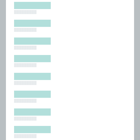
█████████
█████████
█████████
█████████
█████████
█████████
█████████
█████████
█████████
█████████
█████████
█████████
█████████
█████████
█████████
█████████