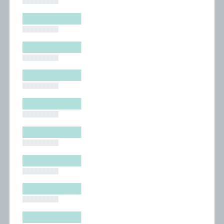
█████████
█████████
█████████
█████████
█████████
█████████
█████████
█████████
█████████
█████████
█████████
█████████
█████████
█████████
█████████
█████████