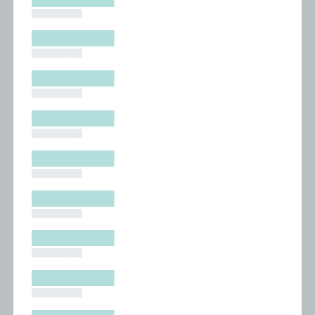
█████████
█████████
█████████
█████████
█████████
█████████
█████████
█████████
█████████
█████████
█████████
█████████
█████████
█████████
█████████