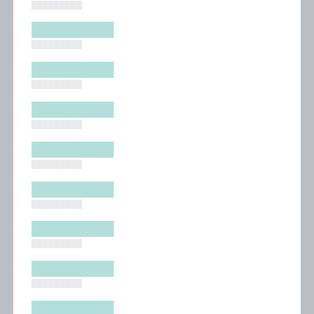
█████████
█████████
█████████
█████████
█████████
█████████
█████████
█████████
█████████
█████████
█████████
█████████
█████████
█████████
█████████
█████████