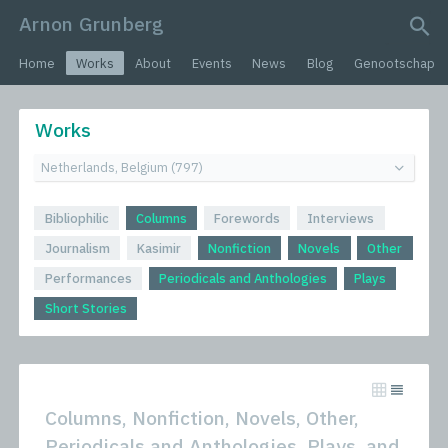
Arnon Grunberg
search query
Home
Works
About
Events
News
Blog
Genootschap
Works
Bibliophilic
Columns
Forewords
Interviews
Journalism
Kasimir
Nonfiction
Novels
Other
Performances
Periodicals and Anthologies
Plays
Short Stories
Columns, Nonfiction, Novels, Other,
Periodicals and Anthologies, Plays, and