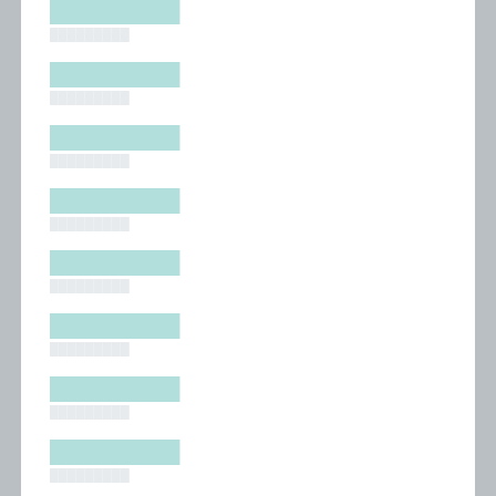
█████████
█████████
█████████
█████████
█████████
█████████
█████████
█████████
█████████
█████████
█████████
█████████
█████████
█████████
█████████
█████████