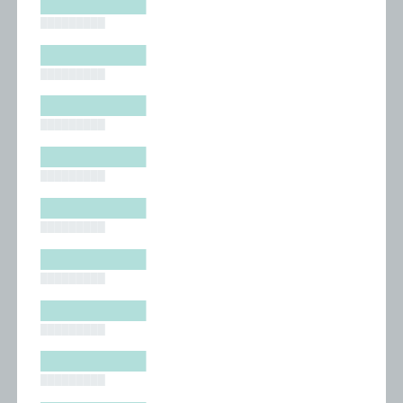
█████████
█████████
█████████
█████████
█████████
█████████
█████████
█████████
█████████
█████████
█████████
█████████
█████████
█████████
█████████
█████████