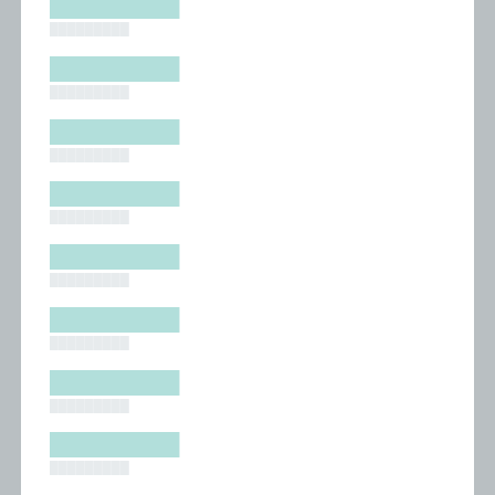
█████████
█████████
█████████
█████████
█████████
█████████
█████████
█████████
█████████
█████████
█████████
█████████
█████████
█████████
█████████
█████████