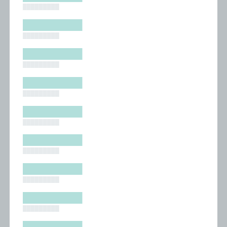
█████████
█████████
█████████
█████████
█████████
█████████
█████████
█████████
█████████
█████████
█████████
█████████
█████████
█████████
█████████
█████████