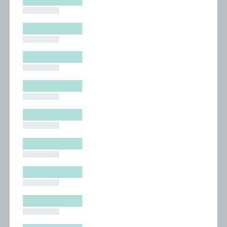
█████████
█████████
█████████
█████████
█████████
█████████
█████████
█████████
█████████
█████████
█████████
█████████
█████████
█████████
█████████