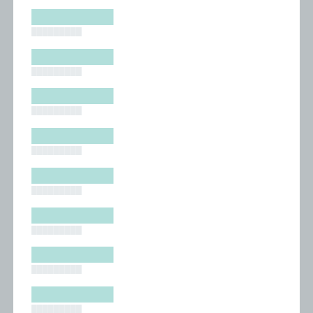
█████████
█████████
█████████
█████████
█████████
█████████
█████████
█████████
█████████
█████████
█████████
█████████
█████████
█████████
█████████
█████████