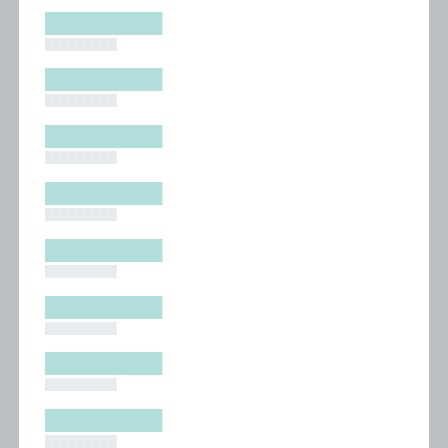
█████████
█████████
█████████
█████████
█████████
█████████
█████████
█████████
█████████
█████████
█████████
█████████
█████████
█████████
█████████
█████████