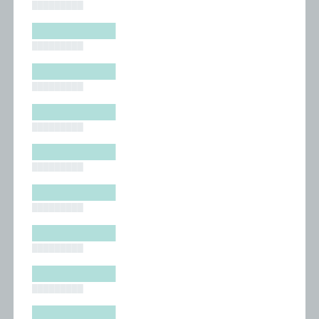
█████████
█████████
█████████
█████████
█████████
█████████
█████████
█████████
█████████
█████████
█████████
█████████
█████████
█████████
█████████
█████████