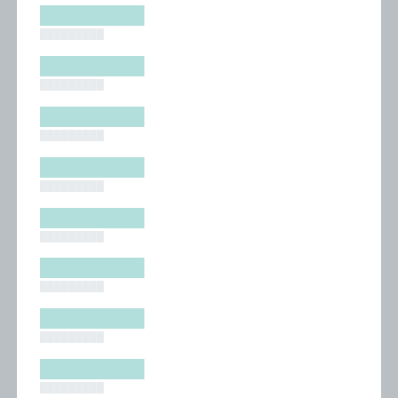
█████████
█████████
█████████
█████████
█████████
█████████
█████████
█████████
█████████
█████████
█████████
█████████
█████████
█████████
█████████
█████████