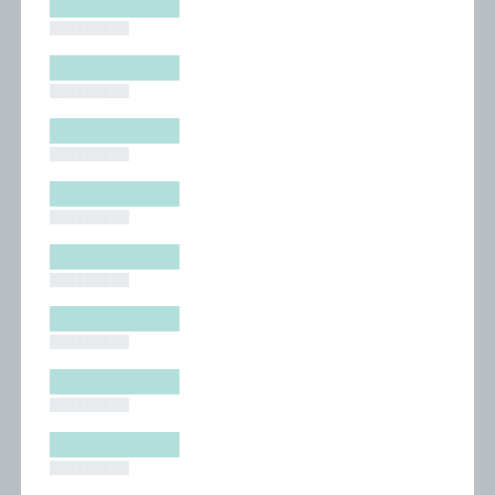
█████████
█████████
█████████
█████████
█████████
█████████
█████████
█████████
█████████
█████████
█████████
█████████
█████████
█████████
█████████
█████████