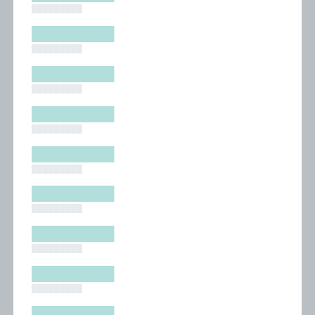
█████████
█████████
█████████
█████████
█████████
█████████
█████████
█████████
█████████
█████████
█████████
█████████
█████████
█████████
█████████
█████████