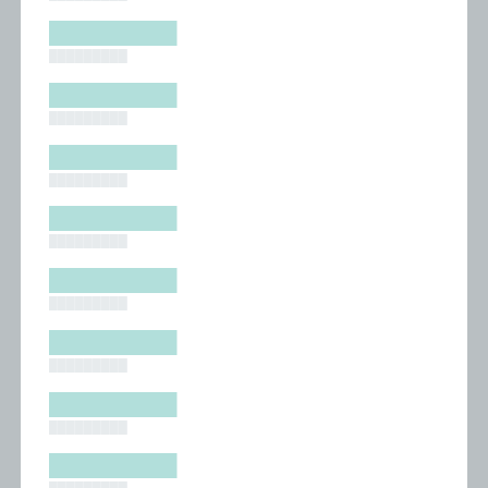
█████████
█████████
█████████
█████████
█████████
█████████
█████████
█████████
█████████
█████████
█████████
█████████
█████████
█████████
█████████