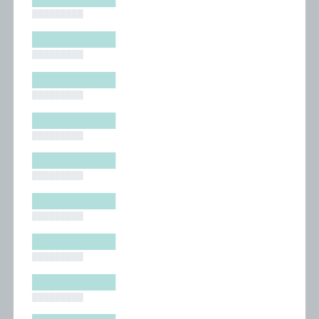
█████████
█████████
█████████
█████████
█████████
█████████
█████████
█████████
█████████
█████████
█████████
█████████
█████████
█████████
█████████