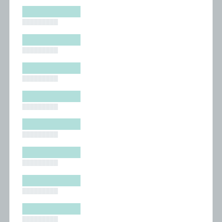
█████████
█████████
█████████
█████████
█████████
█████████
█████████
█████████
█████████
█████████
█████████
█████████
█████████
█████████
█████████
█████████