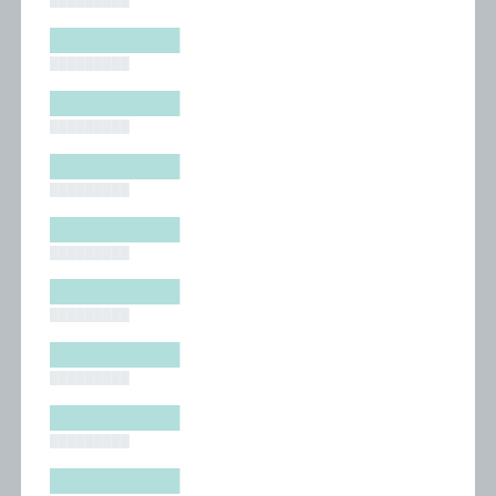
█████████
█████████
█████████
█████████
█████████
█████████
█████████
█████████
█████████
█████████
█████████
█████████
█████████
█████████
█████████
█████████