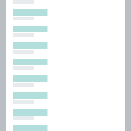
█████████
█████████
█████████
█████████
█████████
█████████
█████████
█████████
█████████
█████████
█████████
█████████
█████████
█████████
█████████
█████████