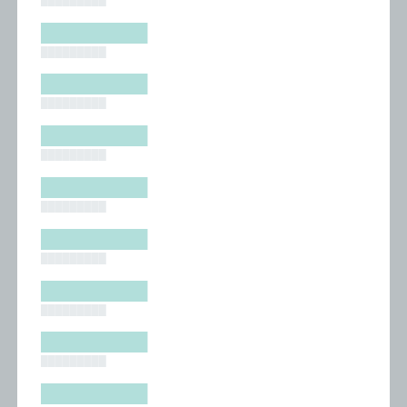
█████████
█████████
█████████
█████████
█████████
█████████
█████████
█████████
█████████
█████████
█████████
█████████
█████████
█████████
█████████