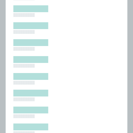
█████████
█████████
█████████
█████████
█████████
█████████
█████████
█████████
█████████
█████████
█████████
█████████
█████████
█████████
█████████
█████████