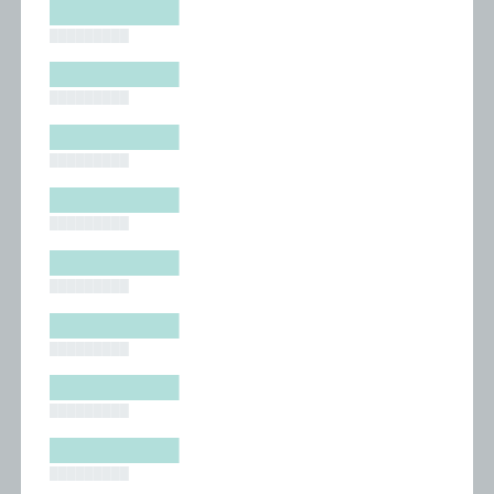
█████████
█████████
█████████
█████████
█████████
█████████
█████████
█████████
█████████
█████████
█████████
█████████
█████████
█████████
█████████
█████████