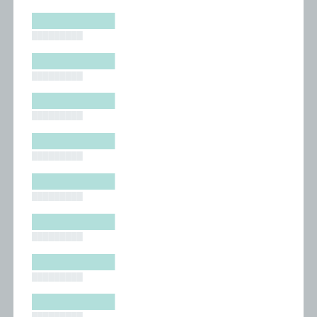
█████████
█████████
█████████
█████████
█████████
█████████
█████████
█████████
█████████
█████████
█████████
█████████
█████████
█████████
█████████
█████████