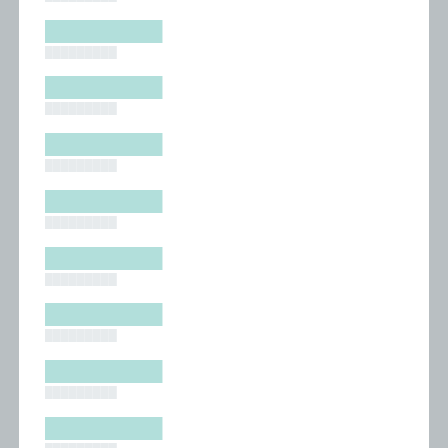
█████████
█████████
█████████
█████████
█████████
█████████
█████████
█████████
█████████
█████████
█████████
█████████
█████████
█████████
█████████