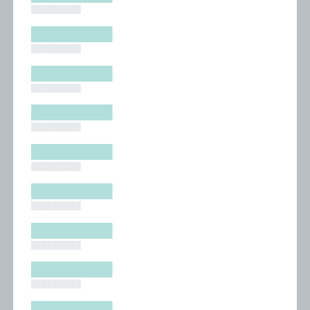
█████████
█████████
█████████
█████████
█████████
█████████
█████████
█████████
█████████
█████████
█████████
█████████
█████████
█████████
█████████
█████████