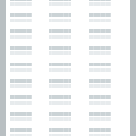
█████████
█████████
█████████
█████████
█████████
█████████
█████████
█████████
█████████
█████████
█████████
█████████
█████████
█████████
█████████
█████████
█████████
█████████
█████████
█████████
█████████
█████████
█████████
█████████
█████████
█████████
█████████
█████████
█████████
█████████
█████████
█████████
█████████
█████████
█████████
█████████
█████████
█████████
█████████
█████████
█████████
█████████
█████████
█████████
█████████
█████████
█████████
█████████
█████████
█████████
█████████