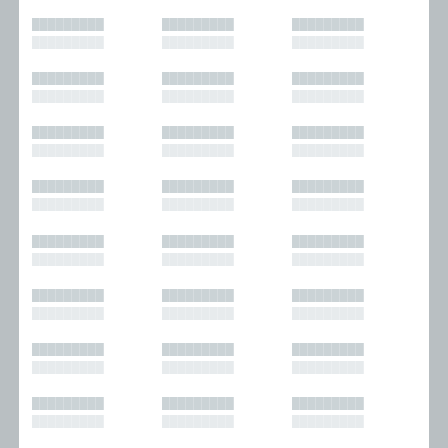
█████████
█████████
█████████
█████████
█████████
█████████
█████████
█████████
█████████
█████████
█████████
█████████
█████████
█████████
█████████
█████████
█████████
█████████
█████████
█████████
█████████
█████████
█████████
█████████
█████████
█████████
█████████
█████████
█████████
█████████
█████████
█████████
█████████
█████████
█████████
█████████
█████████
█████████
█████████
█████████
█████████
█████████
█████████
█████████
█████████
█████████
█████████
█████████