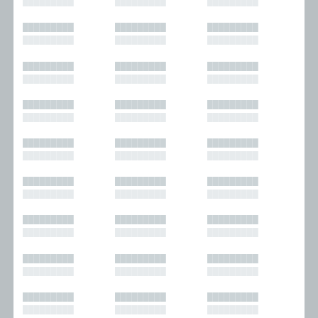
█████████
█████████
█████████
█████████
█████████
█████████
█████████
█████████
█████████
█████████
█████████
█████████
█████████
█████████
█████████
█████████
█████████
█████████
█████████
█████████
█████████
█████████
█████████
█████████
█████████
█████████
█████████
█████████
█████████
█████████
█████████
█████████
█████████
█████████
█████████
█████████
█████████
█████████
█████████
█████████
█████████
█████████
█████████
█████████
█████████
█████████
█████████
█████████
█████████
█████████
█████████