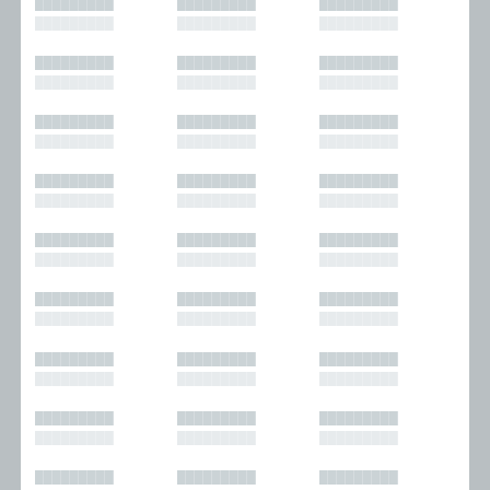
█████████
█████████
█████████
█████████
█████████
█████████
█████████
█████████
█████████
█████████
█████████
█████████
█████████
█████████
█████████
█████████
█████████
█████████
█████████
█████████
█████████
█████████
█████████
█████████
█████████
█████████
█████████
█████████
█████████
█████████
█████████
█████████
█████████
█████████
█████████
█████████
█████████
█████████
█████████
█████████
█████████
█████████
█████████
█████████
█████████
█████████
█████████
█████████
█████████
█████████
█████████