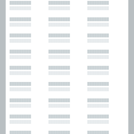
█████████
█████████
█████████
█████████
█████████
█████████
█████████
█████████
█████████
█████████
█████████
█████████
█████████
█████████
█████████
█████████
█████████
█████████
█████████
█████████
█████████
█████████
█████████
█████████
█████████
█████████
█████████
█████████
█████████
█████████
█████████
█████████
█████████
█████████
█████████
█████████
█████████
█████████
█████████
█████████
█████████
█████████
█████████
█████████
█████████
█████████
█████████
█████████
█████████
█████████
█████████