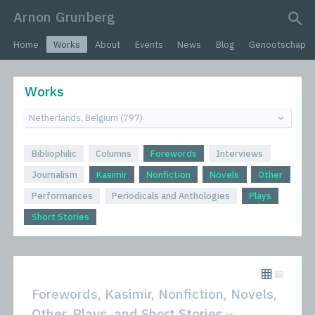
Arnon Grunberg
search query
Home
Works
About
Events
News
Blog
Genootschap
Works
Bibliophilic
Columns
Forewords
Interviews
Journalism
Kasimir
Nonfiction
Novels
Other
Performances
Periodicals and Anthologies
Plays
Short Stories
Forewords, Kasimir, Nonfiction, Novels,
Other, Plays, and Short Stories