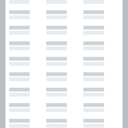
█████████
█████████
█████████
█████████
█████████
█████████
█████████
█████████
█████████
█████████
█████████
█████████
█████████
█████████
█████████
█████████
█████████
█████████
█████████
█████████
█████████
█████████
█████████
█████████
█████████
█████████
█████████
█████████
█████████
█████████
█████████
█████████
█████████
█████████
█████████
█████████
█████████
█████████
█████████
█████████
█████████
█████████
█████████
█████████
█████████
█████████
█████████
█████████
█████████
█████████
█████████