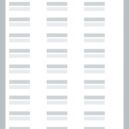
█████████
█████████
█████████
█████████
█████████
█████████
█████████
█████████
█████████
█████████
█████████
█████████
█████████
█████████
█████████
█████████
█████████
█████████
█████████
█████████
█████████
█████████
█████████
█████████
█████████
█████████
█████████
█████████
█████████
█████████
█████████
█████████
█████████
█████████
█████████
█████████
█████████
█████████
█████████
█████████
█████████
█████████
█████████
█████████
█████████
█████████
█████████
█████████
█████████
█████████
█████████