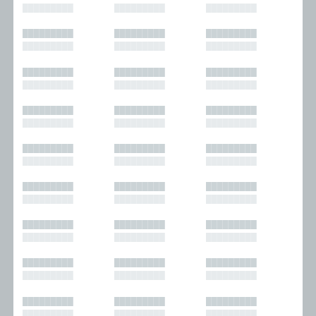
█████████
█████████
█████████
█████████
█████████
█████████
█████████
█████████
█████████
█████████
█████████
█████████
█████████
█████████
█████████
█████████
█████████
█████████
█████████
█████████
█████████
█████████
█████████
█████████
█████████
█████████
█████████
█████████
█████████
█████████
█████████
█████████
█████████
█████████
█████████
█████████
█████████
█████████
█████████
█████████
█████████
█████████
█████████
█████████
█████████
█████████
█████████
█████████
█████████
█████████
█████████