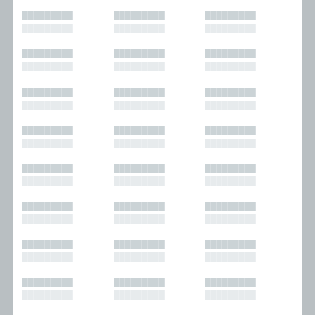
█████████
█████████
█████████
█████████
█████████
█████████
█████████
█████████
█████████
█████████
█████████
█████████
█████████
█████████
█████████
█████████
█████████
█████████
█████████
█████████
█████████
█████████
█████████
█████████
█████████
█████████
█████████
█████████
█████████
█████████
█████████
█████████
█████████
█████████
█████████
█████████
█████████
█████████
█████████
█████████
█████████
█████████
█████████
█████████
█████████
█████████
█████████
█████████