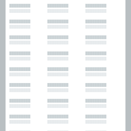
█████████
█████████
█████████
█████████
█████████
█████████
█████████
█████████
█████████
█████████
█████████
█████████
█████████
█████████
█████████
█████████
█████████
█████████
█████████
█████████
█████████
█████████
█████████
█████████
█████████
█████████
█████████
█████████
█████████
█████████
█████████
█████████
█████████
█████████
█████████
█████████
█████████
█████████
█████████
█████████
█████████
█████████
█████████
█████████
█████████
█████████
█████████
█████████