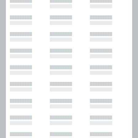
█████████
█████████
█████████
█████████
█████████
█████████
█████████
█████████
█████████
█████████
█████████
█████████
█████████
█████████
█████████
█████████
█████████
█████████
█████████
█████████
█████████
█████████
█████████
█████████
█████████
█████████
█████████
█████████
█████████
█████████
█████████
█████████
█████████
█████████
█████████
█████████
█████████
█████████
█████████
█████████
█████████
█████████
█████████
█████████
█████████
█████████
█████████
█████████
█████████
█████████
█████████