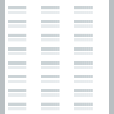
█████████
█████████
█████████
█████████
█████████
█████████
█████████
█████████
█████████
█████████
█████████
█████████
█████████
█████████
█████████
█████████
█████████
█████████
█████████
█████████
█████████
█████████
█████████
█████████
█████████
█████████
█████████
█████████
█████████
█████████
█████████
█████████
█████████
█████████
█████████
█████████
█████████
█████████
█████████
█████████
█████████
█████████
█████████
█████████
█████████
█████████
█████████
█████████