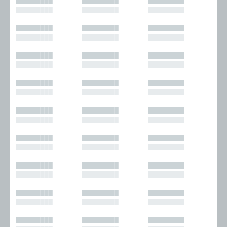
█████████
█████████
█████████
█████████
█████████
█████████
█████████
█████████
█████████
█████████
█████████
█████████
█████████
█████████
█████████
█████████
█████████
█████████
█████████
█████████
█████████
█████████
█████████
█████████
█████████
█████████
█████████
█████████
█████████
█████████
█████████
█████████
█████████
█████████
█████████
█████████
█████████
█████████
█████████
█████████
█████████
█████████
█████████
█████████
█████████
█████████
█████████
█████████
█████████
█████████
█████████