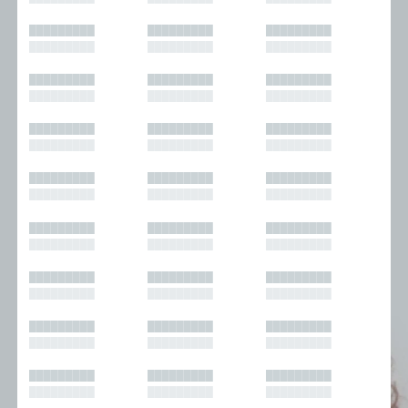
█████████
█████████
█████████
█████████
█████████
█████████
█████████
█████████
█████████
█████████
█████████
█████████
█████████
█████████
█████████
█████████
█████████
█████████
█████████
█████████
█████████
█████████
█████████
█████████
█████████
█████████
█████████
█████████
█████████
█████████
█████████
█████████
█████████
█████████
█████████
█████████
█████████
█████████
█████████
█████████
█████████
█████████
█████████
█████████
█████████
█████████
█████████
█████████