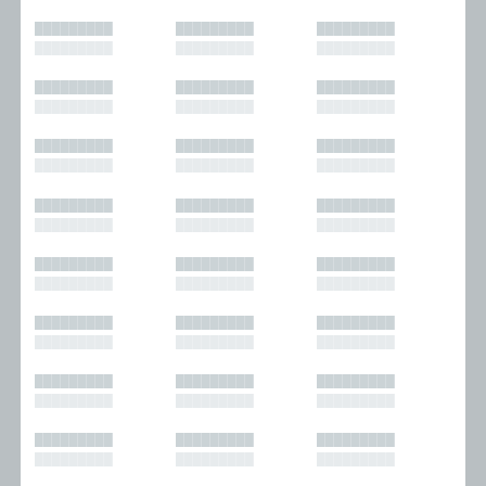
█████████
█████████
█████████
█████████
█████████
█████████
█████████
█████████
█████████
█████████
█████████
█████████
█████████
█████████
█████████
█████████
█████████
█████████
█████████
█████████
█████████
█████████
█████████
█████████
█████████
█████████
█████████
█████████
█████████
█████████
█████████
█████████
█████████
█████████
█████████
█████████
█████████
█████████
█████████
█████████
█████████
█████████
█████████
█████████
█████████
█████████
█████████
█████████