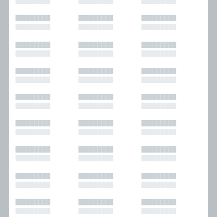
█████████
█████████
█████████
█████████
█████████
█████████
█████████
█████████
█████████
█████████
█████████
█████████
█████████
█████████
█████████
█████████
█████████
█████████
█████████
█████████
█████████
█████████
█████████
█████████
█████████
█████████
█████████
█████████
█████████
█████████
█████████
█████████
█████████
█████████
█████████
█████████
█████████
█████████
█████████
█████████
█████████
█████████
█████████
█████████
█████████
█████████
█████████
█████████
█████████
█████████
█████████