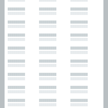
█████████
█████████
█████████
█████████
█████████
█████████
█████████
█████████
█████████
█████████
█████████
█████████
█████████
█████████
█████████
█████████
█████████
█████████
█████████
█████████
█████████
█████████
█████████
█████████
█████████
█████████
█████████
█████████
█████████
█████████
█████████
█████████
█████████
█████████
█████████
█████████
█████████
█████████
█████████
█████████
█████████
█████████
█████████
█████████
█████████
█████████
█████████
█████████
█████████
█████████
█████████