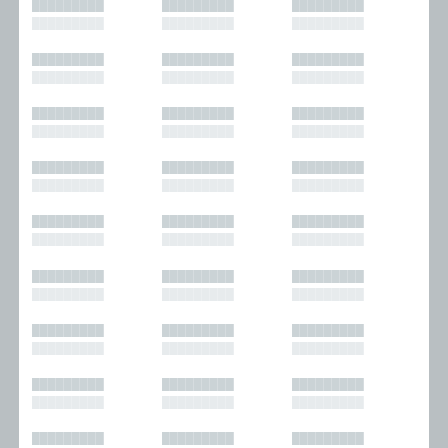
█████████
█████████
█████████
█████████
█████████
█████████
█████████
█████████
█████████
█████████
█████████
█████████
█████████
█████████
█████████
█████████
█████████
█████████
█████████
█████████
█████████
█████████
█████████
█████████
█████████
█████████
█████████
█████████
█████████
█████████
█████████
█████████
█████████
█████████
█████████
█████████
█████████
█████████
█████████
█████████
█████████
█████████
█████████
█████████
█████████
█████████
█████████
█████████
█████████
█████████
█████████