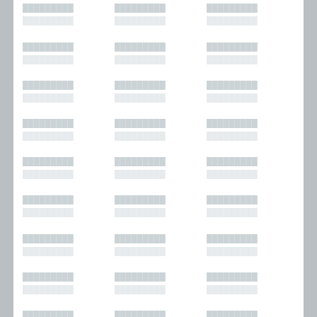
█████████
█████████
█████████
█████████
█████████
█████████
█████████
█████████
█████████
█████████
█████████
█████████
█████████
█████████
█████████
█████████
█████████
█████████
█████████
█████████
█████████
█████████
█████████
█████████
█████████
█████████
█████████
█████████
█████████
█████████
█████████
█████████
█████████
█████████
█████████
█████████
█████████
█████████
█████████
█████████
█████████
█████████
█████████
█████████
█████████
█████████
█████████
█████████
█████████
█████████
█████████