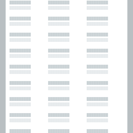
█████████
█████████
█████████
█████████
█████████
█████████
█████████
█████████
█████████
█████████
█████████
█████████
█████████
█████████
█████████
█████████
█████████
█████████
█████████
█████████
█████████
█████████
█████████
█████████
█████████
█████████
█████████
█████████
█████████
█████████
█████████
█████████
█████████
█████████
█████████
█████████
█████████
█████████
█████████
█████████
█████████
█████████
█████████
█████████
█████████
█████████
█████████
█████████
█████████
█████████
█████████