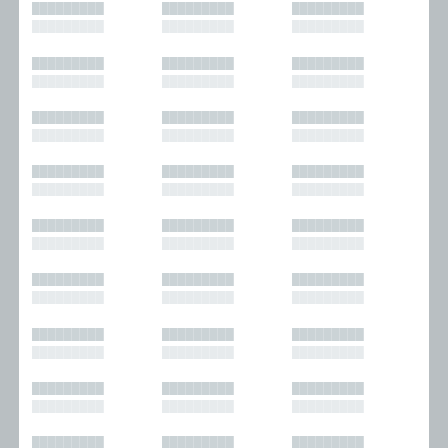
█████████
█████████
█████████
█████████
█████████
█████████
█████████
█████████
█████████
█████████
█████████
█████████
█████████
█████████
█████████
█████████
█████████
█████████
█████████
█████████
█████████
█████████
█████████
█████████
█████████
█████████
█████████
█████████
█████████
█████████
█████████
█████████
█████████
█████████
█████████
█████████
█████████
█████████
█████████
█████████
█████████
█████████
█████████
█████████
█████████
█████████
█████████
█████████
█████████
█████████
█████████