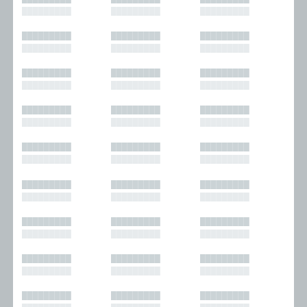
█████████
█████████
█████████
█████████
█████████
█████████
█████████
█████████
█████████
█████████
█████████
█████████
█████████
█████████
█████████
█████████
█████████
█████████
█████████
█████████
█████████
█████████
█████████
█████████
█████████
█████████
█████████
█████████
█████████
█████████
█████████
█████████
█████████
█████████
█████████
█████████
█████████
█████████
█████████
█████████
█████████
█████████
█████████
█████████
█████████
█████████
█████████
█████████