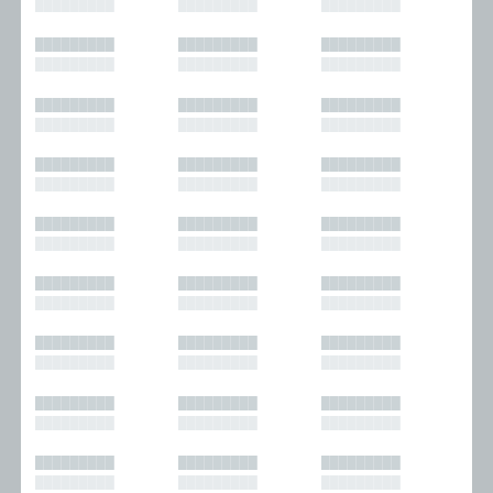
█████████
█████████
█████████
█████████
█████████
█████████
█████████
█████████
█████████
█████████
█████████
█████████
█████████
█████████
█████████
█████████
█████████
█████████
█████████
█████████
█████████
█████████
█████████
█████████
█████████
█████████
█████████
█████████
█████████
█████████
█████████
█████████
█████████
█████████
█████████
█████████
█████████
█████████
█████████
█████████
█████████
█████████
█████████
█████████
█████████
█████████
█████████
█████████
█████████
█████████
█████████