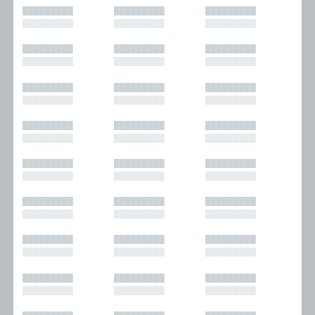
█████████
█████████
█████████
█████████
█████████
█████████
█████████
█████████
█████████
█████████
█████████
█████████
█████████
█████████
█████████
█████████
█████████
█████████
█████████
█████████
█████████
█████████
█████████
█████████
█████████
█████████
█████████
█████████
█████████
█████████
█████████
█████████
█████████
█████████
█████████
█████████
█████████
█████████
█████████
█████████
█████████
█████████
█████████
█████████
█████████
█████████
█████████
█████████