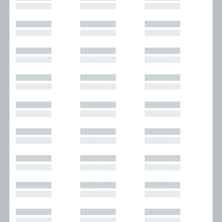
█████████
█████████
█████████
█████████
█████████
█████████
█████████
█████████
█████████
█████████
█████████
█████████
█████████
█████████
█████████
█████████
█████████
█████████
█████████
█████████
█████████
█████████
█████████
█████████
█████████
█████████
█████████
█████████
█████████
█████████
█████████
█████████
█████████
█████████
█████████
█████████
█████████
█████████
█████████
█████████
█████████
█████████
█████████
█████████
█████████
█████████
█████████
█████████
█████████
█████████
█████████