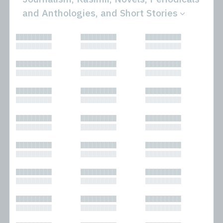
and Anthologies, and Short Stories
All
Novels
█████████
█████████
█████████
Bibliophilic
Other
█████████
█████████
█████████
Columns
Performances
Forewords
Periodicals and
█████████
█████████
█████████
Interviews
Anthologies
█████████
█████████
█████████
Journalism
Plays
Kasimir
Short Stories
█████████
█████████
█████████
Nonfiction
█████████
█████████
█████████
█████████
█████████
█████████
█████████
█████████
█████████
█████████
█████████
█████████
█████████
█████████
█████████
█████████
█████████
█████████
█████████
█████████
█████████
█████████
█████████
█████████
█████████
█████████
█████████