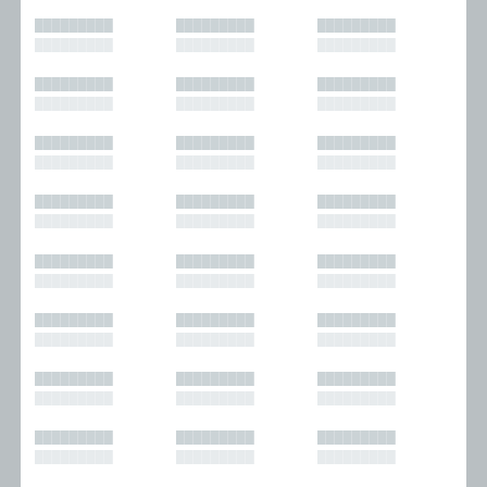
█████████
█████████
█████████
█████████
█████████
█████████
█████████
█████████
█████████
█████████
█████████
█████████
█████████
█████████
█████████
█████████
█████████
█████████
█████████
█████████
█████████
█████████
█████████
█████████
█████████
█████████
█████████
█████████
█████████
█████████
█████████
█████████
█████████
█████████
█████████
█████████
█████████
█████████
█████████
█████████
█████████
█████████
█████████
█████████
█████████
█████████
█████████
█████████