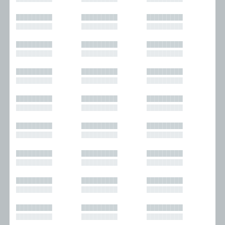
█████████
█████████
█████████
█████████
█████████
█████████
█████████
█████████
█████████
█████████
█████████
█████████
█████████
█████████
█████████
█████████
█████████
█████████
█████████
█████████
█████████
█████████
█████████
█████████
█████████
█████████
█████████
█████████
█████████
█████████
█████████
█████████
█████████
█████████
█████████
█████████
█████████
█████████
█████████
█████████
█████████
█████████
█████████
█████████
█████████
█████████
█████████
█████████