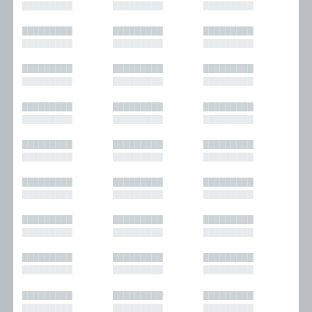
█████████
█████████
█████████
█████████
█████████
█████████
█████████
█████████
█████████
█████████
█████████
█████████
█████████
█████████
█████████
█████████
█████████
█████████
█████████
█████████
█████████
█████████
█████████
█████████
█████████
█████████
█████████
█████████
█████████
█████████
█████████
█████████
█████████
█████████
█████████
█████████
█████████
█████████
█████████
█████████
█████████
█████████
█████████
█████████
█████████
█████████
█████████
█████████
█████████
█████████
█████████