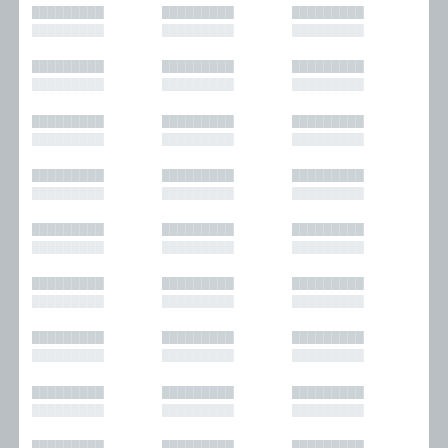
█████████
█████████
█████████
█████████
█████████
█████████
█████████
█████████
█████████
█████████
█████████
█████████
█████████
█████████
█████████
█████████
█████████
█████████
█████████
█████████
█████████
█████████
█████████
█████████
█████████
█████████
█████████
█████████
█████████
█████████
█████████
█████████
█████████
█████████
█████████
█████████
█████████
█████████
█████████
█████████
█████████
█████████
█████████
█████████
█████████
█████████
█████████
█████████
█████████
█████████
█████████