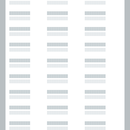
█████████
█████████
█████████
█████████
█████████
█████████
█████████
█████████
█████████
█████████
█████████
█████████
█████████
█████████
█████████
█████████
█████████
█████████
█████████
█████████
█████████
█████████
█████████
█████████
█████████
█████████
█████████
█████████
█████████
█████████
█████████
█████████
█████████
█████████
█████████
█████████
█████████
█████████
█████████
█████████
█████████
█████████
█████████
█████████
█████████
█████████
█████████
█████████
█████████
█████████
█████████