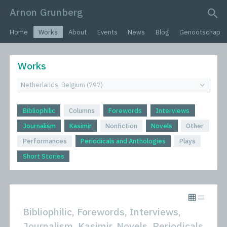
Arnon Grunberg
search query
Home
Works
About
Events
News
Blog
Genootschap
Works
Bibliophilic
Columns
Forewords
Interviews
Journalism
Kasimir
Nonfiction
Novels
Other
Performances
Periodicals and Anthologies
Plays
Short Stories
Bibliophilic, Forewords, Interviews,
Journalism, Kasimir, Novels, Periodicals