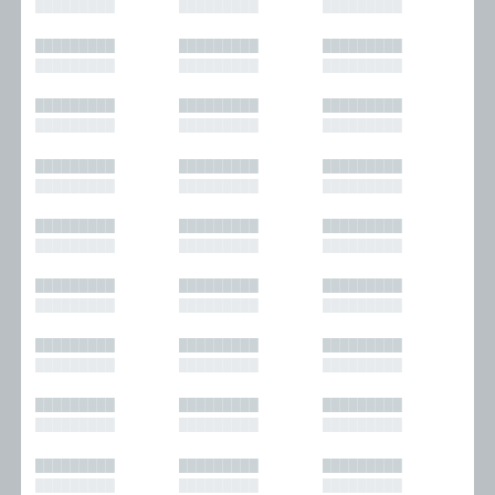
█████████
█████████
█████████
█████████
█████████
█████████
█████████
█████████
█████████
█████████
█████████
█████████
█████████
█████████
█████████
█████████
█████████
█████████
█████████
█████████
█████████
█████████
█████████
█████████
█████████
█████████
█████████
█████████
█████████
█████████
█████████
█████████
█████████
█████████
█████████
█████████
█████████
█████████
█████████
█████████
█████████
█████████
█████████
█████████
█████████
█████████
█████████
█████████
█████████
█████████
█████████