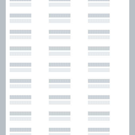
█████████
█████████
█████████
█████████
█████████
█████████
█████████
█████████
█████████
█████████
█████████
█████████
█████████
█████████
█████████
█████████
█████████
█████████
█████████
█████████
█████████
█████████
█████████
█████████
█████████
█████████
█████████
█████████
█████████
█████████
█████████
█████████
█████████
█████████
█████████
█████████
█████████
█████████
█████████
█████████
█████████
█████████
█████████
█████████
█████████
█████████
█████████
█████████