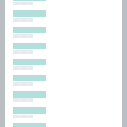
█████████
█████████
█████████
█████████
█████████
█████████
█████████
█████████
█████████
█████████
█████████
█████████
█████████
█████████
█████████
█████████