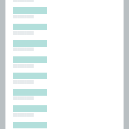
█████████
█████████
█████████
█████████
█████████
█████████
█████████
█████████
█████████
█████████
█████████
█████████
█████████
█████████
█████████
█████████