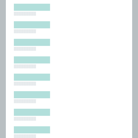
█████████
█████████
█████████
█████████
█████████
█████████
█████████
█████████
█████████
█████████
█████████
█████████
█████████
█████████
█████████
█████████