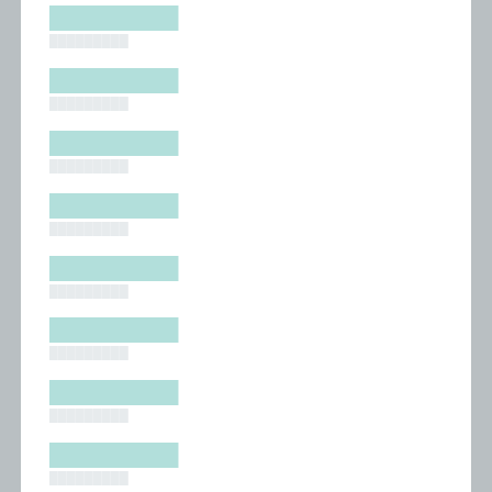
█████████
█████████
█████████
█████████
█████████
█████████
█████████
█████████
█████████
█████████
█████████
█████████
█████████
█████████
█████████
█████████