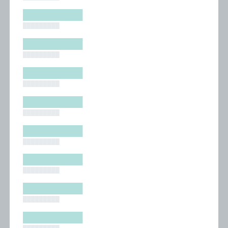
█████████
█████████
█████████
█████████
█████████
█████████
█████████
█████████
█████████
█████████
█████████
█████████
█████████
█████████
█████████
█████████