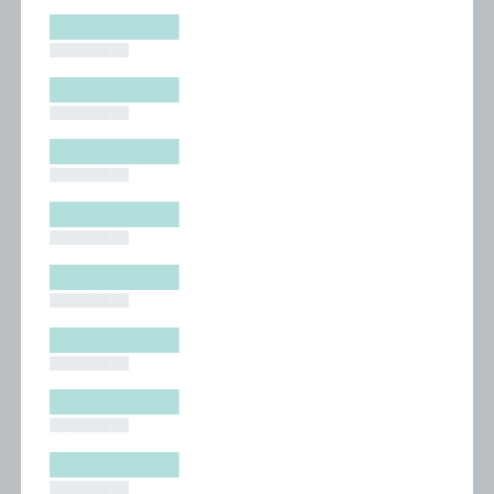
█████████
█████████
█████████
█████████
█████████
█████████
█████████
█████████
█████████
█████████
█████████
█████████
█████████
█████████
█████████
█████████