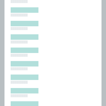
█████████
█████████
█████████
█████████
█████████
█████████
█████████
█████████
█████████
█████████
█████████
█████████
█████████
█████████
█████████
█████████