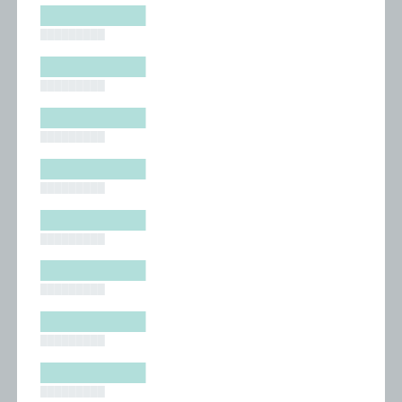
█████████
█████████
█████████
█████████
█████████
█████████
█████████
█████████
█████████
█████████
█████████
█████████
█████████
█████████
█████████
█████████