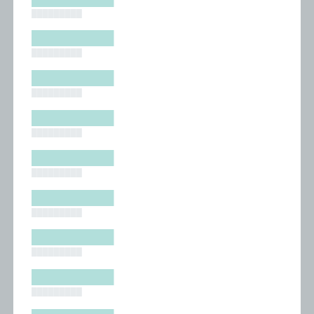
█████████
█████████
█████████
█████████
█████████
█████████
█████████
█████████
█████████
█████████
█████████
█████████
█████████
█████████
█████████