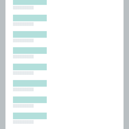
█████████
█████████
█████████
█████████
█████████
█████████
█████████
█████████
█████████
█████████
█████████
█████████
█████████
█████████
█████████
█████████