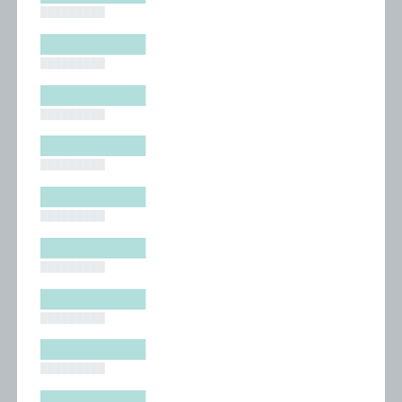
█████████
█████████
█████████
█████████
█████████
█████████
█████████
█████████
█████████
█████████
█████████
█████████
█████████
█████████
█████████
█████████