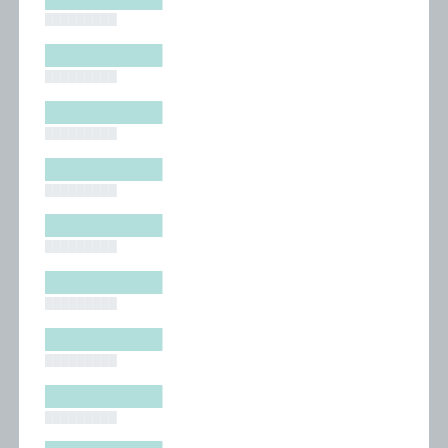
█████████
█████████
█████████
█████████
█████████
█████████
█████████
█████████
█████████
█████████
█████████
█████████
█████████
█████████
█████████