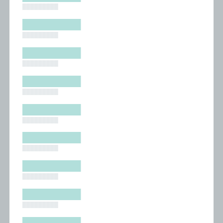
█████████
█████████
█████████
█████████
█████████
█████████
█████████
█████████
█████████
█████████
█████████
█████████
█████████
█████████
█████████
█████████