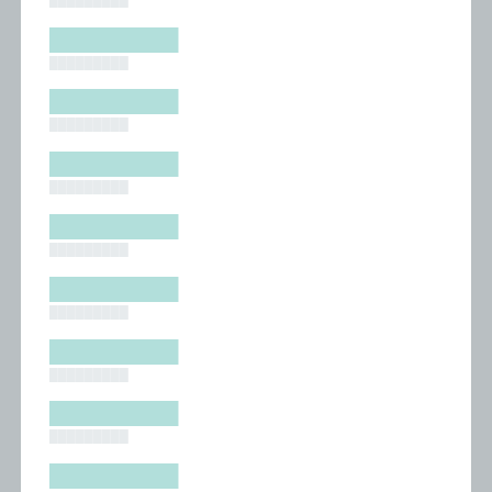
█████████
█████████
█████████
█████████
█████████
█████████
█████████
█████████
█████████
█████████
█████████
█████████
█████████
█████████
█████████