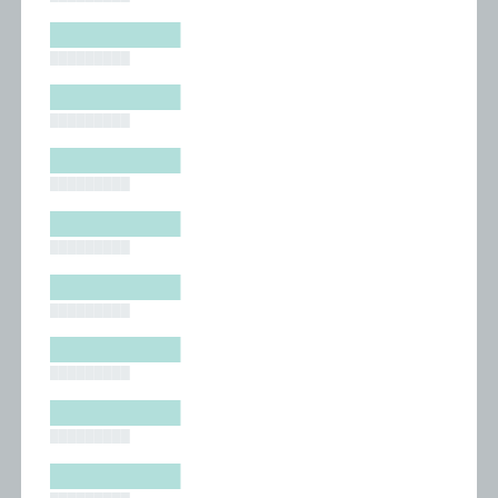
█████████
█████████
█████████
█████████
█████████
█████████
█████████
█████████
█████████
█████████
█████████
█████████
█████████
█████████
█████████