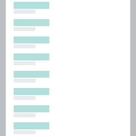
█████████
█████████
█████████
█████████
█████████
█████████
█████████
█████████
█████████
█████████
█████████
█████████
█████████
█████████
█████████
█████████