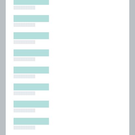
█████████
█████████
█████████
█████████
█████████
█████████
█████████
█████████
█████████
█████████
█████████
█████████
█████████
█████████
█████████
█████████