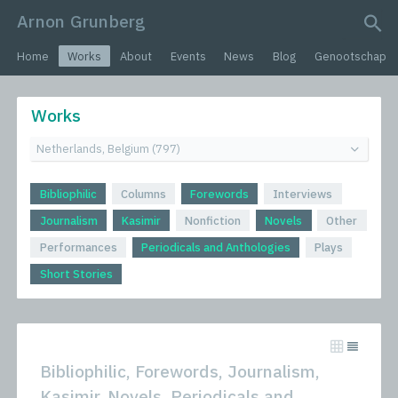
Arnon Grunberg
search query
Home
Works
About
Events
News
Blog
Genootschap
Works
Bibliophilic
Columns
Forewords
Interviews
Journalism
Kasimir
Nonfiction
Novels
Other
Performances
Periodicals and Anthologies
Plays
Short Stories
Bibliophilic, Forewords, Journalism,
Kasimir, Novels, Periodicals and