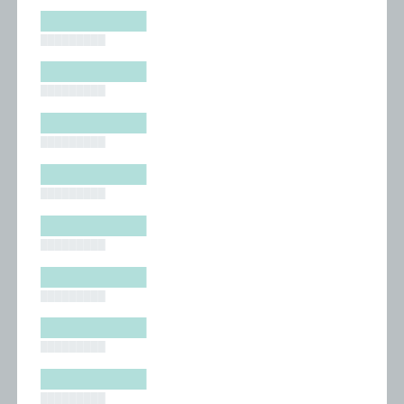
█████████
█████████
█████████
█████████
█████████
█████████
█████████
█████████
█████████
█████████
█████████
█████████
█████████
█████████
█████████
█████████