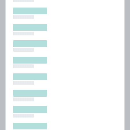
█████████
█████████
█████████
█████████
█████████
█████████
█████████
█████████
█████████
█████████
█████████
█████████
█████████
█████████
█████████
█████████