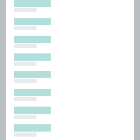
█████████
█████████
█████████
█████████
█████████
█████████
█████████
█████████
█████████
█████████
█████████
█████████
█████████
█████████
█████████
█████████