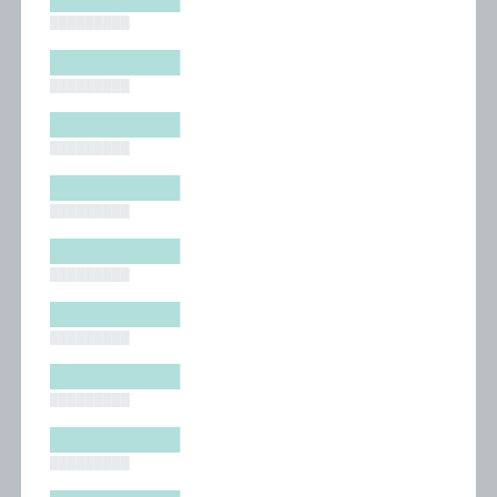
█████████
█████████
█████████
█████████
█████████
█████████
█████████
█████████
█████████
█████████
█████████
█████████
█████████
█████████
█████████