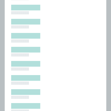
█████████
█████████
█████████
█████████
█████████
█████████
█████████
█████████
█████████
█████████
█████████
█████████
█████████
█████████
█████████