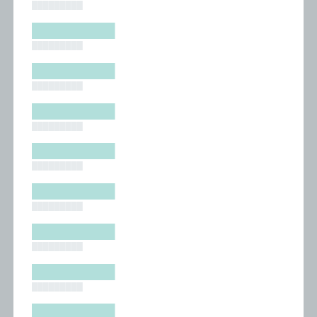
█████████
█████████
█████████
█████████
█████████
█████████
█████████
█████████
█████████
█████████
█████████
█████████
█████████
█████████
█████████
█████████