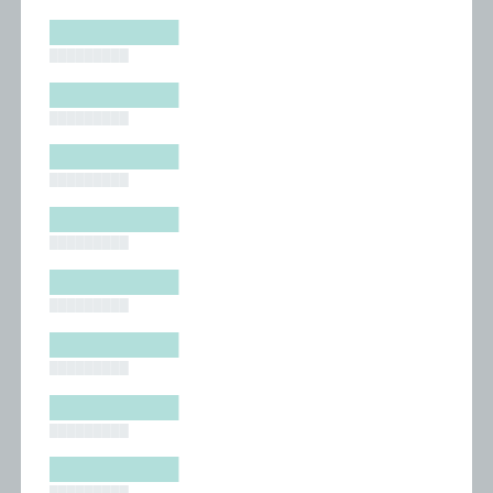
█████████
█████████
█████████
█████████
█████████
█████████
█████████
█████████
█████████
█████████
█████████
█████████
█████████
█████████
█████████
█████████