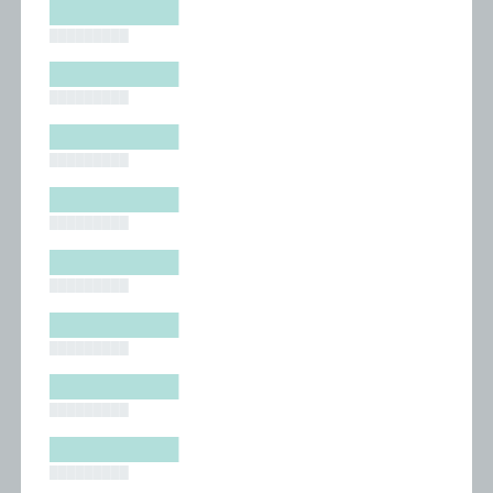
█████████
█████████
█████████
█████████
█████████
█████████
█████████
█████████
█████████
█████████
█████████
█████████
█████████
█████████
█████████
█████████