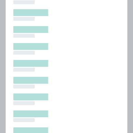
█████████
█████████
█████████
█████████
█████████
█████████
█████████
█████████
█████████
█████████
█████████
█████████
█████████
█████████
█████████
█████████