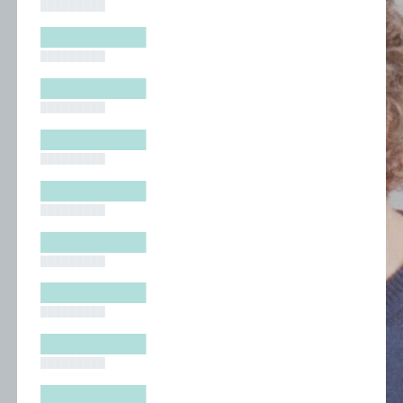
█████████
█████████
█████████
█████████
█████████
█████████
█████████
█████████
█████████
█████████
█████████
█████████
█████████
█████████
█████████
█████████