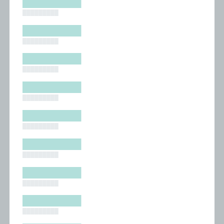
█████████
█████████
█████████
█████████
█████████
█████████
█████████
█████████
█████████
█████████
█████████
█████████
█████████
█████████
█████████
█████████