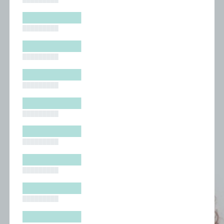
█████████
█████████
█████████
█████████
█████████
█████████
█████████
█████████
█████████
█████████
█████████
█████████
█████████
█████████
█████████