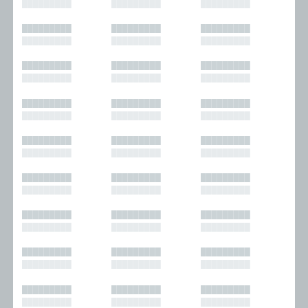
█████████
█████████
█████████
█████████
█████████
█████████
█████████
█████████
█████████
█████████
█████████
█████████
█████████
█████████
█████████
█████████
█████████
█████████
█████████
█████████
█████████
█████████
█████████
█████████
█████████
█████████
█████████
█████████
█████████
█████████
█████████
█████████
█████████
█████████
█████████
█████████
█████████
█████████
█████████
█████████
█████████
█████████
█████████
█████████
█████████
█████████
█████████
█████████
█████████
█████████
█████████