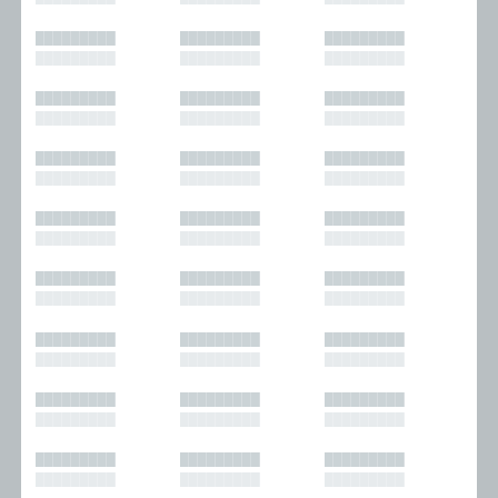
█████████
█████████
█████████
█████████
█████████
█████████
█████████
█████████
█████████
█████████
█████████
█████████
█████████
█████████
█████████
█████████
█████████
█████████
█████████
█████████
█████████
█████████
█████████
█████████
█████████
█████████
█████████
█████████
█████████
█████████
█████████
█████████
█████████
█████████
█████████
█████████
█████████
█████████
█████████
█████████
█████████
█████████
█████████
█████████
█████████
█████████
█████████
█████████