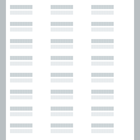
█████████
█████████
█████████
█████████
█████████
█████████
█████████
█████████
█████████
█████████
█████████
█████████
█████████
█████████
█████████
█████████
█████████
█████████
█████████
█████████
█████████
█████████
█████████
█████████
█████████
█████████
█████████
█████████
█████████
█████████
█████████
█████████
█████████
█████████
█████████
█████████
█████████
█████████
█████████
█████████
█████████
█████████
█████████
█████████
█████████
█████████
█████████
█████████