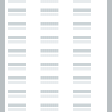
█████████
█████████
█████████
█████████
█████████
█████████
█████████
█████████
█████████
█████████
█████████
█████████
█████████
█████████
█████████
█████████
█████████
█████████
█████████
█████████
█████████
█████████
█████████
█████████
█████████
█████████
█████████
█████████
█████████
█████████
█████████
█████████
█████████
█████████
█████████
█████████
█████████
█████████
█████████
█████████
█████████
█████████
█████████
█████████
█████████
█████████
█████████
█████████
█████████
█████████
█████████