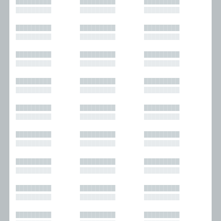
█████████
█████████
█████████
█████████
█████████
█████████
█████████
█████████
█████████
█████████
█████████
█████████
█████████
█████████
█████████
█████████
█████████
█████████
█████████
█████████
█████████
█████████
█████████
█████████
█████████
█████████
█████████
█████████
█████████
█████████
█████████
█████████
█████████
█████████
█████████
█████████
█████████
█████████
█████████
█████████
█████████
█████████
█████████
█████████
█████████
█████████
█████████
█████████
█████████
█████████
█████████