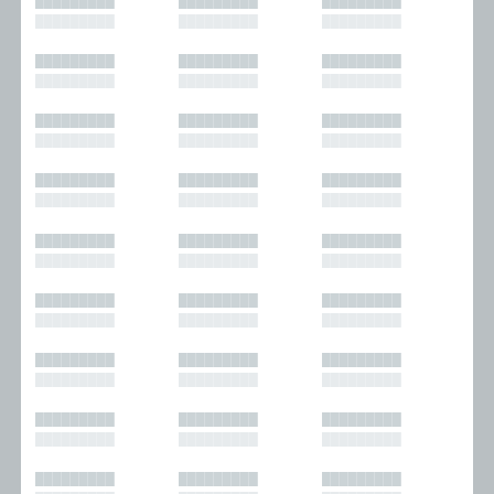
█████████
█████████
█████████
█████████
█████████
█████████
█████████
█████████
█████████
█████████
█████████
█████████
█████████
█████████
█████████
█████████
█████████
█████████
█████████
█████████
█████████
█████████
█████████
█████████
█████████
█████████
█████████
█████████
█████████
█████████
█████████
█████████
█████████
█████████
█████████
█████████
█████████
█████████
█████████
█████████
█████████
█████████
█████████
█████████
█████████
█████████
█████████
█████████
█████████
█████████
█████████