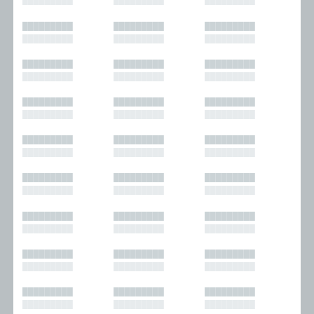
█████████
█████████
█████████
█████████
█████████
█████████
█████████
█████████
█████████
█████████
█████████
█████████
█████████
█████████
█████████
█████████
█████████
█████████
█████████
█████████
█████████
█████████
█████████
█████████
█████████
█████████
█████████
█████████
█████████
█████████
█████████
█████████
█████████
█████████
█████████
█████████
█████████
█████████
█████████
█████████
█████████
█████████
█████████
█████████
█████████
█████████
█████████
█████████
█████████
█████████
█████████