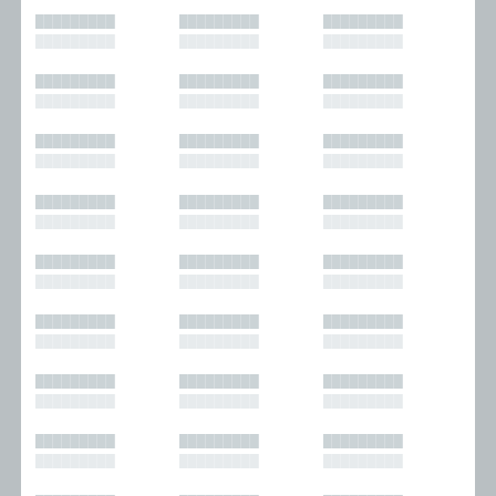
█████████
█████████
█████████
█████████
█████████
█████████
█████████
█████████
█████████
█████████
█████████
█████████
█████████
█████████
█████████
█████████
█████████
█████████
█████████
█████████
█████████
█████████
█████████
█████████
█████████
█████████
█████████
█████████
█████████
█████████
█████████
█████████
█████████
█████████
█████████
█████████
█████████
█████████
█████████
█████████
█████████
█████████
█████████
█████████
█████████
█████████
█████████
█████████