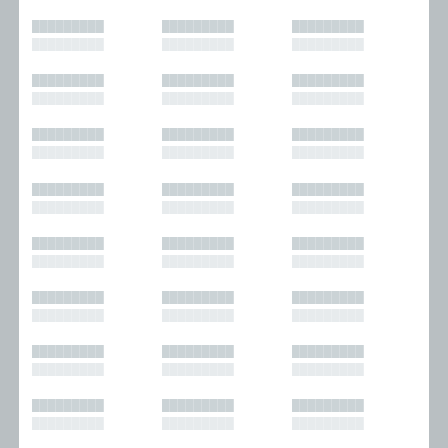
█████████
█████████
█████████
█████████
█████████
█████████
█████████
█████████
█████████
█████████
█████████
█████████
█████████
█████████
█████████
█████████
█████████
█████████
█████████
█████████
█████████
█████████
█████████
█████████
█████████
█████████
█████████
█████████
█████████
█████████
█████████
█████████
█████████
█████████
█████████
█████████
█████████
█████████
█████████
█████████
█████████
█████████
█████████
█████████
█████████
█████████
█████████
█████████