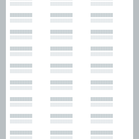
█████████
█████████
█████████
█████████
█████████
█████████
█████████
█████████
█████████
█████████
█████████
█████████
█████████
█████████
█████████
█████████
█████████
█████████
█████████
█████████
█████████
█████████
█████████
█████████
█████████
█████████
█████████
█████████
█████████
█████████
█████████
█████████
█████████
█████████
█████████
█████████
█████████
█████████
█████████
█████████
█████████
█████████
█████████
█████████
█████████
█████████
█████████
█████████
█████████
█████████
█████████