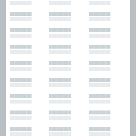
█████████
█████████
█████████
█████████
█████████
█████████
█████████
█████████
█████████
█████████
█████████
█████████
█████████
█████████
█████████
█████████
█████████
█████████
█████████
█████████
█████████
█████████
█████████
█████████
█████████
█████████
█████████
█████████
█████████
█████████
█████████
█████████
█████████
█████████
█████████
█████████
█████████
█████████
█████████
█████████
█████████
█████████
█████████
█████████
█████████
█████████
█████████
█████████
█████████
█████████
█████████