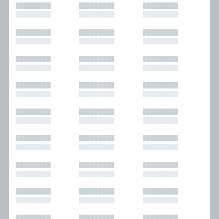
█████████
█████████
█████████
█████████
█████████
█████████
█████████
█████████
█████████
█████████
█████████
█████████
█████████
█████████
█████████
█████████
█████████
█████████
█████████
█████████
█████████
█████████
█████████
█████████
█████████
█████████
█████████
█████████
█████████
█████████
█████████
█████████
█████████
█████████
█████████
█████████
█████████
█████████
█████████
█████████
█████████
█████████
█████████
█████████
█████████
█████████
█████████
█████████
█████████
█████████
█████████