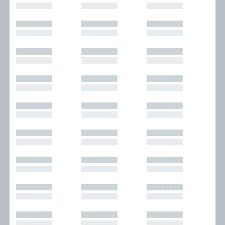
█████████
█████████
█████████
█████████
█████████
█████████
█████████
█████████
█████████
█████████
█████████
█████████
█████████
█████████
█████████
█████████
█████████
█████████
█████████
█████████
█████████
█████████
█████████
█████████
█████████
█████████
█████████
█████████
█████████
█████████
█████████
█████████
█████████
█████████
█████████
█████████
█████████
█████████
█████████
█████████
█████████
█████████
█████████
█████████
█████████
█████████
█████████
█████████
█████████
█████████
█████████