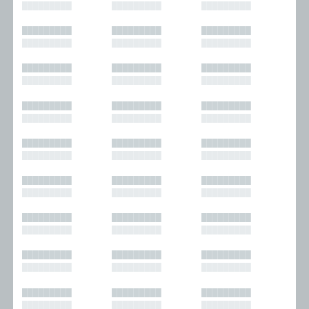
█████████
█████████
█████████
█████████
█████████
█████████
█████████
█████████
█████████
█████████
█████████
█████████
█████████
█████████
█████████
█████████
█████████
█████████
█████████
█████████
█████████
█████████
█████████
█████████
█████████
█████████
█████████
█████████
█████████
█████████
█████████
█████████
█████████
█████████
█████████
█████████
█████████
█████████
█████████
█████████
█████████
█████████
█████████
█████████
█████████
█████████
█████████
█████████
█████████
█████████
█████████