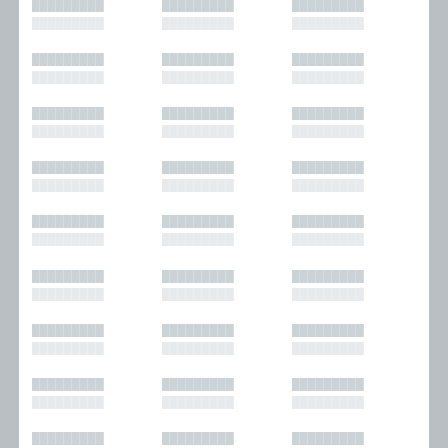
█████████
█████████
█████████
█████████
█████████
█████████
█████████
█████████
█████████
█████████
█████████
█████████
█████████
█████████
█████████
█████████
█████████
█████████
█████████
█████████
█████████
█████████
█████████
█████████
█████████
█████████
█████████
█████████
█████████
█████████
█████████
█████████
█████████
█████████
█████████
█████████
█████████
█████████
█████████
█████████
█████████
█████████
█████████
█████████
█████████
█████████
█████████
█████████
█████████
█████████
█████████