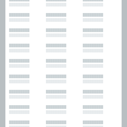
█████████
█████████
█████████
█████████
█████████
█████████
█████████
█████████
█████████
█████████
█████████
█████████
█████████
█████████
█████████
█████████
█████████
█████████
█████████
█████████
█████████
█████████
█████████
█████████
█████████
█████████
█████████
█████████
█████████
█████████
█████████
█████████
█████████
█████████
█████████
█████████
█████████
█████████
█████████
█████████
█████████
█████████
█████████
█████████
█████████
█████████
█████████
█████████