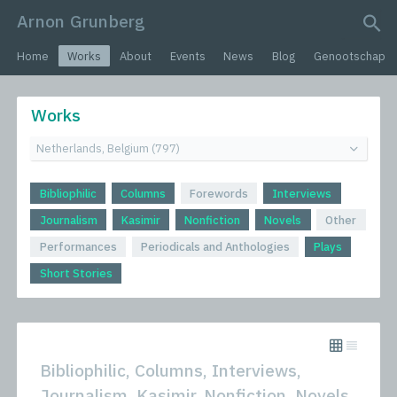
Arnon Grunberg
search query
Home
Works
About
Events
News
Blog
Genootschap
Works
Bibliophilic
Columns
Forewords
Interviews
Journalism
Kasimir
Nonfiction
Novels
Other
Performances
Periodicals and Anthologies
Plays
Short Stories
Bibliophilic, Columns, Interviews,
Journalism, Kasimir, Nonfiction, Novels,