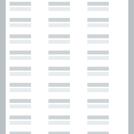
█████████
█████████
█████████
█████████
█████████
█████████
█████████
█████████
█████████
█████████
█████████
█████████
█████████
█████████
█████████
█████████
█████████
█████████
█████████
█████████
█████████
█████████
█████████
█████████
█████████
█████████
█████████
█████████
█████████
█████████
█████████
█████████
█████████
█████████
█████████
█████████
█████████
█████████
█████████
█████████
█████████
█████████
█████████
█████████
█████████
█████████
█████████
█████████
█████████
█████████
█████████