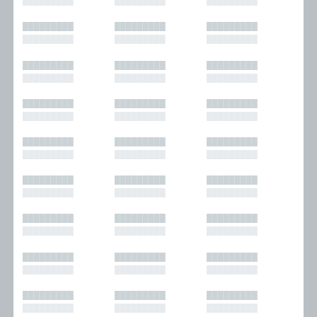
█████████
█████████
█████████
█████████
█████████
█████████
█████████
█████████
█████████
█████████
█████████
█████████
█████████
█████████
█████████
█████████
█████████
█████████
█████████
█████████
█████████
█████████
█████████
█████████
█████████
█████████
█████████
█████████
█████████
█████████
█████████
█████████
█████████
█████████
█████████
█████████
█████████
█████████
█████████
█████████
█████████
█████████
█████████
█████████
█████████
█████████
█████████
█████████
█████████
█████████
█████████