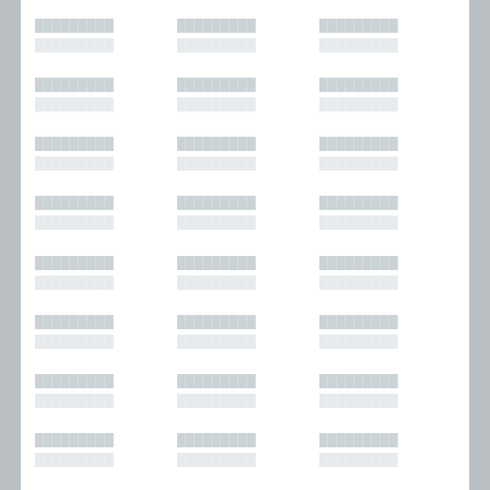
█████████
█████████
█████████
█████████
█████████
█████████
█████████
█████████
█████████
█████████
█████████
█████████
█████████
█████████
█████████
█████████
█████████
█████████
█████████
█████████
█████████
█████████
█████████
█████████
█████████
█████████
█████████
█████████
█████████
█████████
█████████
█████████
█████████
█████████
█████████
█████████
█████████
█████████
█████████
█████████
█████████
█████████
█████████
█████████
█████████
█████████
█████████
█████████