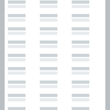
█████████
█████████
█████████
█████████
█████████
█████████
█████████
█████████
█████████
█████████
█████████
█████████
█████████
█████████
█████████
█████████
█████████
█████████
█████████
█████████
█████████
█████████
█████████
█████████
█████████
█████████
█████████
█████████
█████████
█████████
█████████
█████████
█████████
█████████
█████████
█████████
█████████
█████████
█████████
█████████
█████████
█████████
█████████
█████████
█████████
█████████
█████████
█████████
█████████
█████████
█████████