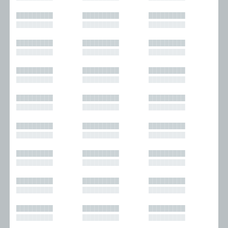
█████████
█████████
█████████
█████████
█████████
█████████
█████████
█████████
█████████
█████████
█████████
█████████
█████████
█████████
█████████
█████████
█████████
█████████
█████████
█████████
█████████
█████████
█████████
█████████
█████████
█████████
█████████
█████████
█████████
█████████
█████████
█████████
█████████
█████████
█████████
█████████
█████████
█████████
█████████
█████████
█████████
█████████
█████████
█████████
█████████
█████████
█████████
█████████