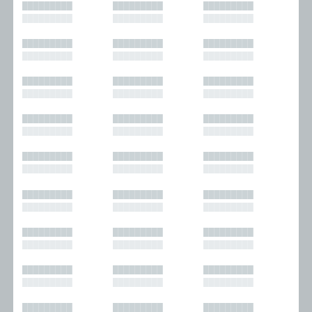
█████████
█████████
█████████
█████████
█████████
█████████
█████████
█████████
█████████
█████████
█████████
█████████
█████████
█████████
█████████
█████████
█████████
█████████
█████████
█████████
█████████
█████████
█████████
█████████
█████████
█████████
█████████
█████████
█████████
█████████
█████████
█████████
█████████
█████████
█████████
█████████
█████████
█████████
█████████
█████████
█████████
█████████
█████████
█████████
█████████
█████████
█████████
█████████
█████████
█████████
█████████