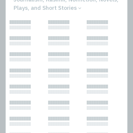
Plays, and Short Stories
All
Novels
█████████
█████████
█████████
Bibliophilic
Other
█████████
█████████
█████████
Columns
Performances
Forewords
Periodicals and
█████████
█████████
█████████
Interviews
Anthologies
█████████
█████████
█████████
Journalism
Plays
Kasimir
Short Stories
█████████
█████████
█████████
Nonfiction
█████████
█████████
█████████
█████████
█████████
█████████
█████████
█████████
█████████
█████████
█████████
█████████
█████████
█████████
█████████
█████████
█████████
█████████
█████████
█████████
█████████
█████████
█████████
█████████
█████████
█████████
█████████