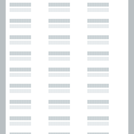
█████████
█████████
█████████
█████████
█████████
█████████
█████████
█████████
█████████
█████████
█████████
█████████
█████████
█████████
█████████
█████████
█████████
█████████
█████████
█████████
█████████
█████████
█████████
█████████
█████████
█████████
█████████
█████████
█████████
█████████
█████████
█████████
█████████
█████████
█████████
█████████
█████████
█████████
█████████
█████████
█████████
█████████
█████████
█████████
█████████
█████████
█████████
█████████