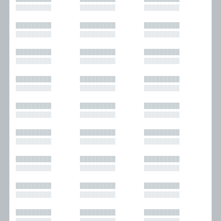
█████████
█████████
█████████
█████████
█████████
█████████
█████████
█████████
█████████
█████████
█████████
█████████
█████████
█████████
█████████
█████████
█████████
█████████
█████████
█████████
█████████
█████████
█████████
█████████
█████████
█████████
█████████
█████████
█████████
█████████
█████████
█████████
█████████
█████████
█████████
█████████
█████████
█████████
█████████
█████████
█████████
█████████
█████████
█████████
█████████
█████████
█████████
█████████