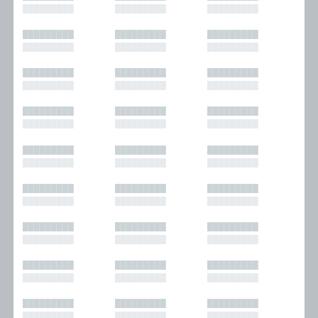
█████████
█████████
█████████
█████████
█████████
█████████
█████████
█████████
█████████
█████████
█████████
█████████
█████████
█████████
█████████
█████████
█████████
█████████
█████████
█████████
█████████
█████████
█████████
█████████
█████████
█████████
█████████
█████████
█████████
█████████
█████████
█████████
█████████
█████████
█████████
█████████
█████████
█████████
█████████
█████████
█████████
█████████
█████████
█████████
█████████
█████████
█████████
█████████
█████████
█████████
█████████