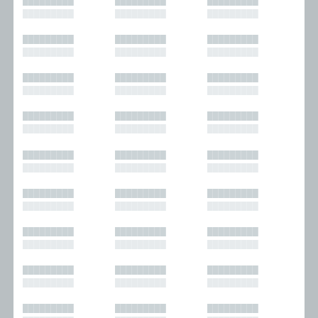
█████████
█████████
█████████
█████████
█████████
█████████
█████████
█████████
█████████
█████████
█████████
█████████
█████████
█████████
█████████
█████████
█████████
█████████
█████████
█████████
█████████
█████████
█████████
█████████
█████████
█████████
█████████
█████████
█████████
█████████
█████████
█████████
█████████
█████████
█████████
█████████
█████████
█████████
█████████
█████████
█████████
█████████
█████████
█████████
█████████
█████████
█████████
█████████
█████████
█████████
█████████