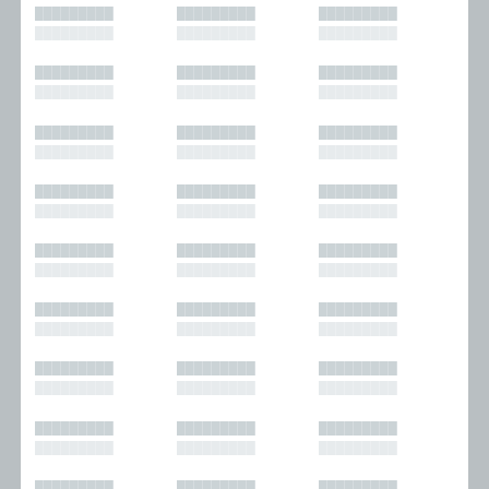
█████████
█████████
█████████
█████████
█████████
█████████
█████████
█████████
█████████
█████████
█████████
█████████
█████████
█████████
█████████
█████████
█████████
█████████
█████████
█████████
█████████
█████████
█████████
█████████
█████████
█████████
█████████
█████████
█████████
█████████
█████████
█████████
█████████
█████████
█████████
█████████
█████████
█████████
█████████
█████████
█████████
█████████
█████████
█████████
█████████
█████████
█████████
█████████
█████████
█████████
█████████