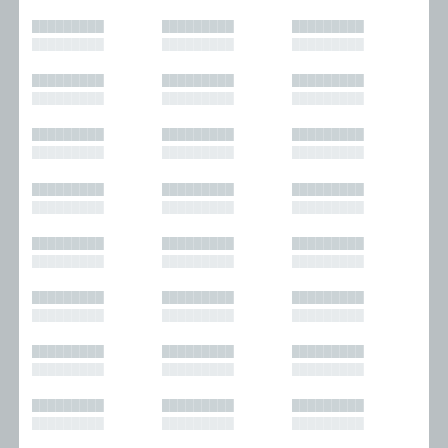
█████████
█████████
█████████
█████████
█████████
█████████
█████████
█████████
█████████
█████████
█████████
█████████
█████████
█████████
█████████
█████████
█████████
█████████
█████████
█████████
█████████
█████████
█████████
█████████
█████████
█████████
█████████
█████████
█████████
█████████
█████████
█████████
█████████
█████████
█████████
█████████
█████████
█████████
█████████
█████████
█████████
█████████
█████████
█████████
█████████
█████████
█████████
█████████