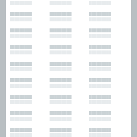
█████████
█████████
█████████
█████████
█████████
█████████
█████████
█████████
█████████
█████████
█████████
█████████
█████████
█████████
█████████
█████████
█████████
█████████
█████████
█████████
█████████
█████████
█████████
█████████
█████████
█████████
█████████
█████████
█████████
█████████
█████████
█████████
█████████
█████████
█████████
█████████
█████████
█████████
█████████
█████████
█████████
█████████
█████████
█████████
█████████
█████████
█████████
█████████
█████████
█████████
█████████