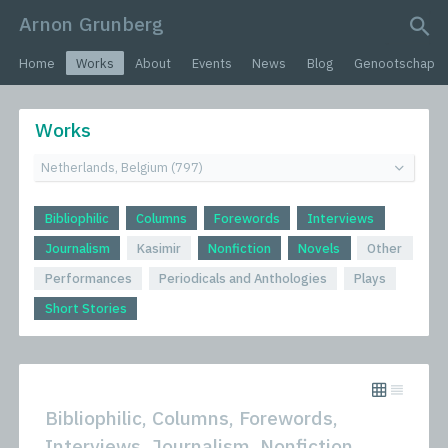
Arnon Grunberg
search query
Home
Works
About
Events
News
Blog
Genootschap
Works
Bibliophilic
Columns
Forewords
Interviews
Journalism
Kasimir
Nonfiction
Novels
Other
Performances
Periodicals and Anthologies
Plays
Short Stories
Bibliophilic, Columns, Forewords,
Interviews, Journalism, Nonfiction,