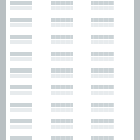
█████████
█████████
█████████
█████████
█████████
█████████
█████████
█████████
█████████
█████████
█████████
█████████
█████████
█████████
█████████
█████████
█████████
█████████
█████████
█████████
█████████
█████████
█████████
█████████
█████████
█████████
█████████
█████████
█████████
█████████
█████████
█████████
█████████
█████████
█████████
█████████
█████████
█████████
█████████
█████████
█████████
█████████
█████████
█████████
█████████
█████████
█████████
█████████
█████████
█████████
█████████