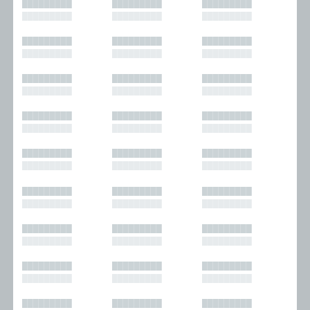
█████████
█████████
█████████
█████████
█████████
█████████
█████████
█████████
█████████
█████████
█████████
█████████
█████████
█████████
█████████
█████████
█████████
█████████
█████████
█████████
█████████
█████████
█████████
█████████
█████████
█████████
█████████
█████████
█████████
█████████
█████████
█████████
█████████
█████████
█████████
█████████
█████████
█████████
█████████
█████████
█████████
█████████
█████████
█████████
█████████
█████████
█████████
█████████
█████████
█████████
█████████