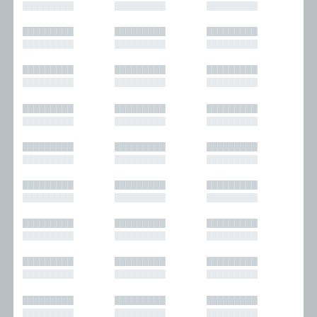
█████████
█████████
█████████
█████████
█████████
█████████
█████████
█████████
█████████
█████████
█████████
█████████
█████████
█████████
█████████
█████████
█████████
█████████
█████████
█████████
█████████
█████████
█████████
█████████
█████████
█████████
█████████
█████████
█████████
█████████
█████████
█████████
█████████
█████████
█████████
█████████
█████████
█████████
█████████
█████████
█████████
█████████
█████████
█████████
█████████
█████████
█████████
█████████
█████████
█████████
█████████