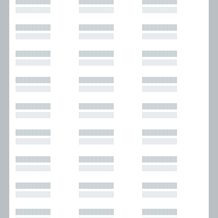
█████████
█████████
█████████
█████████
█████████
█████████
█████████
█████████
█████████
█████████
█████████
█████████
█████████
█████████
█████████
█████████
█████████
█████████
█████████
█████████
█████████
█████████
█████████
█████████
█████████
█████████
█████████
█████████
█████████
█████████
█████████
█████████
█████████
█████████
█████████
█████████
█████████
█████████
█████████
█████████
█████████
█████████
█████████
█████████
█████████
█████████
█████████
█████████
█████████
█████████
█████████