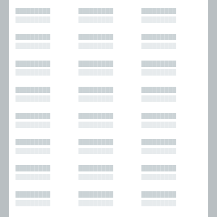
█████████
█████████
█████████
█████████
█████████
█████████
█████████
█████████
█████████
█████████
█████████
█████████
█████████
█████████
█████████
█████████
█████████
█████████
█████████
█████████
█████████
█████████
█████████
█████████
█████████
█████████
█████████
█████████
█████████
█████████
█████████
█████████
█████████
█████████
█████████
█████████
█████████
█████████
█████████
█████████
█████████
█████████
█████████
█████████
█████████
█████████
█████████
█████████