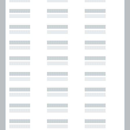
█████████
█████████
█████████
█████████
█████████
█████████
█████████
█████████
█████████
█████████
█████████
█████████
█████████
█████████
█████████
█████████
█████████
█████████
█████████
█████████
█████████
█████████
█████████
█████████
█████████
█████████
█████████
█████████
█████████
█████████
█████████
█████████
█████████
█████████
█████████
█████████
█████████
█████████
█████████
█████████
█████████
█████████
█████████
█████████
█████████
█████████
█████████
█████████
█████████
█████████
█████████