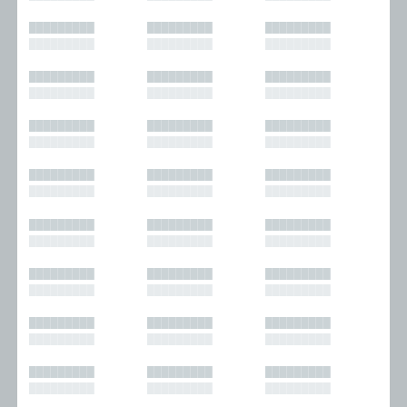
█████████
█████████
█████████
█████████
█████████
█████████
█████████
█████████
█████████
█████████
█████████
█████████
█████████
█████████
█████████
█████████
█████████
█████████
█████████
█████████
█████████
█████████
█████████
█████████
█████████
█████████
█████████
█████████
█████████
█████████
█████████
█████████
█████████
█████████
█████████
█████████
█████████
█████████
█████████
█████████
█████████
█████████
█████████
█████████
█████████
█████████
█████████
█████████