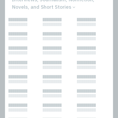
Novels, and Short Stories
All
Novels
█████████
█████████
█████████
Bibliophilic
Other
█████████
█████████
█████████
Columns
Performances
Forewords
Periodicals and
█████████
█████████
█████████
Interviews
Anthologies
█████████
█████████
█████████
Journalism
Plays
Kasimir
Short Stories
█████████
█████████
█████████
Nonfiction
█████████
█████████
█████████
█████████
█████████
█████████
█████████
█████████
█████████
█████████
█████████
█████████
█████████
█████████
█████████
█████████
█████████
█████████
█████████
█████████
█████████
█████████
█████████
█████████
█████████
█████████
█████████