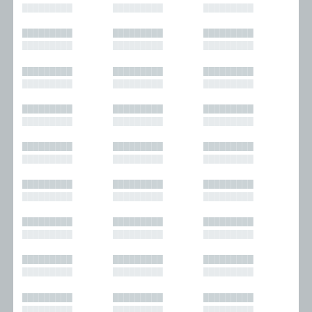
█████████
█████████
█████████
█████████
█████████
█████████
█████████
█████████
█████████
█████████
█████████
█████████
█████████
█████████
█████████
█████████
█████████
█████████
█████████
█████████
█████████
█████████
█████████
█████████
█████████
█████████
█████████
█████████
█████████
█████████
█████████
█████████
█████████
█████████
█████████
█████████
█████████
█████████
█████████
█████████
█████████
█████████
█████████
█████████
█████████
█████████
█████████
█████████
█████████
█████████
█████████