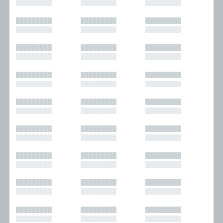
█████████
█████████
█████████
█████████
█████████
█████████
█████████
█████████
█████████
█████████
█████████
█████████
█████████
█████████
█████████
█████████
█████████
█████████
█████████
█████████
█████████
█████████
█████████
█████████
█████████
█████████
█████████
█████████
█████████
█████████
█████████
█████████
█████████
█████████
█████████
█████████
█████████
█████████
█████████
█████████
█████████
█████████
█████████
█████████
█████████
█████████
█████████
█████████
█████████
█████████
█████████