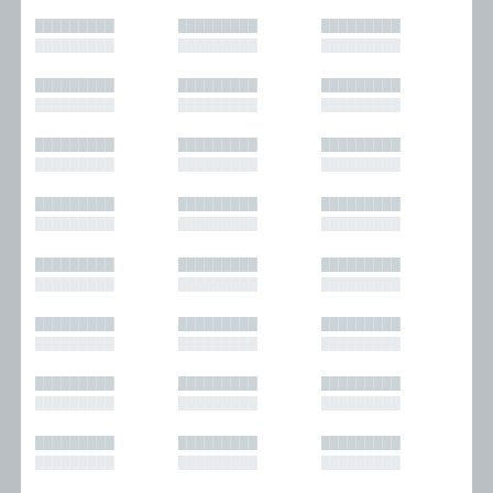
█████████
█████████
█████████
█████████
█████████
█████████
█████████
█████████
█████████
█████████
█████████
█████████
█████████
█████████
█████████
█████████
█████████
█████████
█████████
█████████
█████████
█████████
█████████
█████████
█████████
█████████
█████████
█████████
█████████
█████████
█████████
█████████
█████████
█████████
█████████
█████████
█████████
█████████
█████████
█████████
█████████
█████████
█████████
█████████
█████████
█████████
█████████
█████████