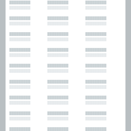
█████████
█████████
█████████
█████████
█████████
█████████
█████████
█████████
█████████
█████████
█████████
█████████
█████████
█████████
█████████
█████████
█████████
█████████
█████████
█████████
█████████
█████████
█████████
█████████
█████████
█████████
█████████
█████████
█████████
█████████
█████████
█████████
█████████
█████████
█████████
█████████
█████████
█████████
█████████
█████████
█████████
█████████
█████████
█████████
█████████
█████████
█████████
█████████
█████████
█████████
█████████