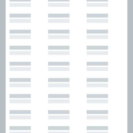
█████████
█████████
█████████
█████████
█████████
█████████
█████████
█████████
█████████
█████████
█████████
█████████
█████████
█████████
█████████
█████████
█████████
█████████
█████████
█████████
█████████
█████████
█████████
█████████
█████████
█████████
█████████
█████████
█████████
█████████
█████████
█████████
█████████
█████████
█████████
█████████
█████████
█████████
█████████
█████████
█████████
█████████
█████████
█████████
█████████
█████████
█████████
█████████