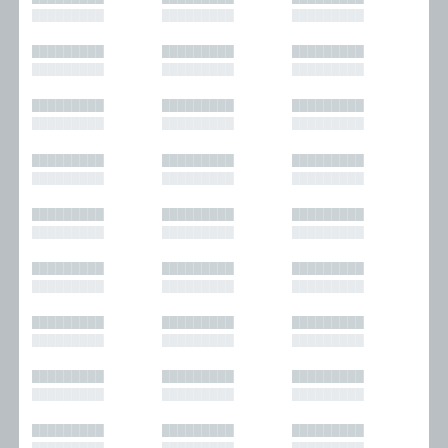
█████████
█████████
█████████
█████████
█████████
█████████
█████████
█████████
█████████
█████████
█████████
█████████
█████████
█████████
█████████
█████████
█████████
█████████
█████████
█████████
█████████
█████████
█████████
█████████
█████████
█████████
█████████
█████████
█████████
█████████
█████████
█████████
█████████
█████████
█████████
█████████
█████████
█████████
█████████
█████████
█████████
█████████
█████████
█████████
█████████
█████████
█████████
█████████