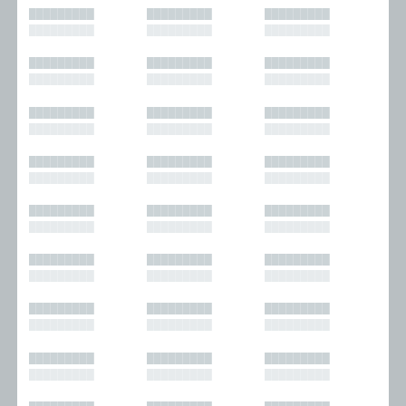
█████████
█████████
█████████
█████████
█████████
█████████
█████████
█████████
█████████
█████████
█████████
█████████
█████████
█████████
█████████
█████████
█████████
█████████
█████████
█████████
█████████
█████████
█████████
█████████
█████████
█████████
█████████
█████████
█████████
█████████
█████████
█████████
█████████
█████████
█████████
█████████
█████████
█████████
█████████
█████████
█████████
█████████
█████████
█████████
█████████
█████████
█████████
█████████