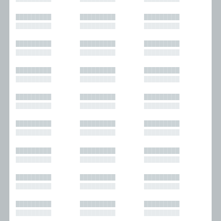
█████████
█████████
█████████
█████████
█████████
█████████
█████████
█████████
█████████
█████████
█████████
█████████
█████████
█████████
█████████
█████████
█████████
█████████
█████████
█████████
█████████
█████████
█████████
█████████
█████████
█████████
█████████
█████████
█████████
█████████
█████████
█████████
█████████
█████████
█████████
█████████
█████████
█████████
█████████
█████████
█████████
█████████
█████████
█████████
█████████
█████████
█████████
█████████