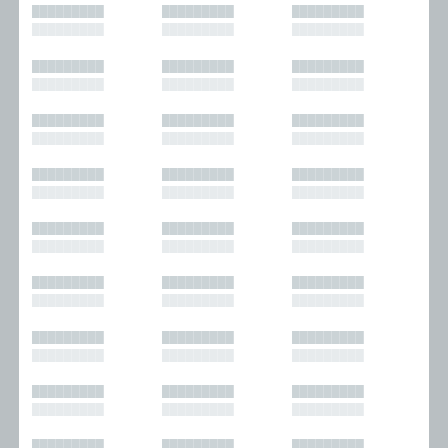
█████████
█████████
█████████
█████████
█████████
█████████
█████████
█████████
█████████
█████████
█████████
█████████
█████████
█████████
█████████
█████████
█████████
█████████
█████████
█████████
█████████
█████████
█████████
█████████
█████████
█████████
█████████
█████████
█████████
█████████
█████████
█████████
█████████
█████████
█████████
█████████
█████████
█████████
█████████
█████████
█████████
█████████
█████████
█████████
█████████
█████████
█████████
█████████
█████████
█████████
█████████