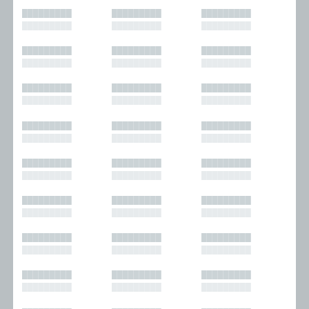
█████████
█████████
█████████
█████████
█████████
█████████
█████████
█████████
█████████
█████████
█████████
█████████
█████████
█████████
█████████
█████████
█████████
█████████
█████████
█████████
█████████
█████████
█████████
█████████
█████████
█████████
█████████
█████████
█████████
█████████
█████████
█████████
█████████
█████████
█████████
█████████
█████████
█████████
█████████
█████████
█████████
█████████
█████████
█████████
█████████
█████████
█████████
█████████