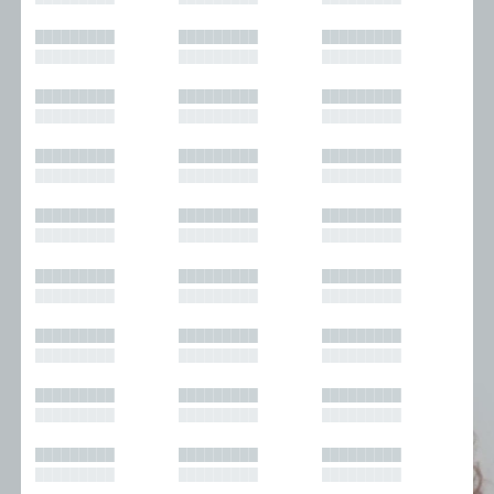
█████████
█████████
█████████
█████████
█████████
█████████
█████████
█████████
█████████
█████████
█████████
█████████
█████████
█████████
█████████
█████████
█████████
█████████
█████████
█████████
█████████
█████████
█████████
█████████
█████████
█████████
█████████
█████████
█████████
█████████
█████████
█████████
█████████
█████████
█████████
█████████
█████████
█████████
█████████
█████████
█████████
█████████
█████████
█████████
█████████
█████████
█████████
█████████