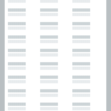
█████████
█████████
█████████
█████████
█████████
█████████
█████████
█████████
█████████
█████████
█████████
█████████
█████████
█████████
█████████
█████████
█████████
█████████
█████████
█████████
█████████
█████████
█████████
█████████
█████████
█████████
█████████
█████████
█████████
█████████
█████████
█████████
█████████
█████████
█████████
█████████
█████████
█████████
█████████
█████████
█████████
█████████
█████████
█████████
█████████
█████████
█████████
█████████
█████████
█████████
█████████