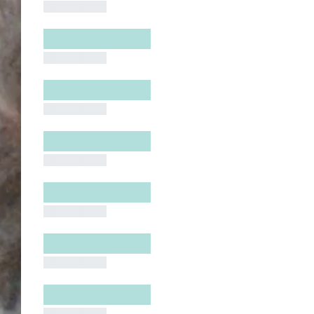
█████████
█████████
█████████
█████████
█████████
█████████
█████████
█████████
█████████
█████████
█████████
█████████
█████████