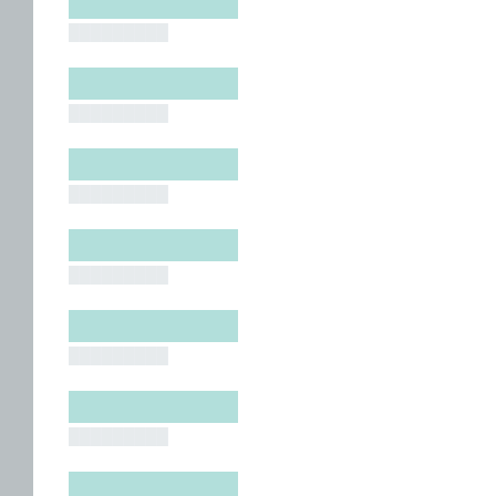
█████████
█████████
█████████
█████████
█████████
█████████
█████████
█████████
█████████
█████████
█████████
█████████
█████████