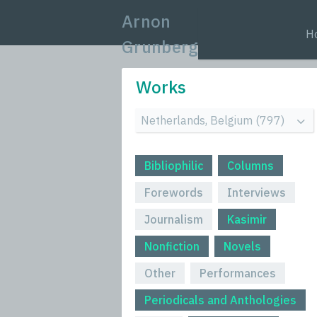
Arnon
H
Grunberg
Works
Bibliophilic
Columns
Forewords
Interviews
Journalism
Kasimir
Nonfiction
Novels
Other
Performances
Periodicals and Anthologies