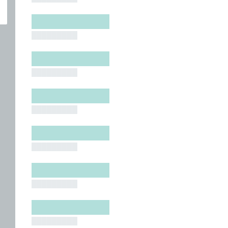
█████████
█████████
█████████
█████████
█████████
█████████
█████████
█████████
█████████
█████████
█████████
█████████