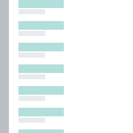
█████████
█████████
█████████
█████████
█████████
█████████
█████████
█████████
█████████
█████████
█████████
█████████