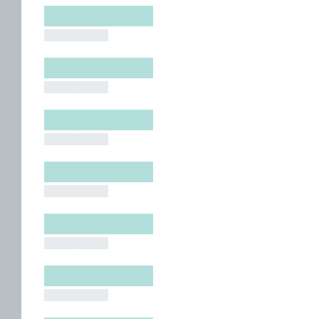
█████████
█████████
█████████
█████████
█████████
█████████
█████████
█████████
█████████
█████████
█████████
█████████