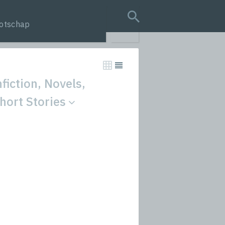
otschap
search query
fiction, Novels,
Short Stories
tion
s
rmances
icals and Anthologies
Stories