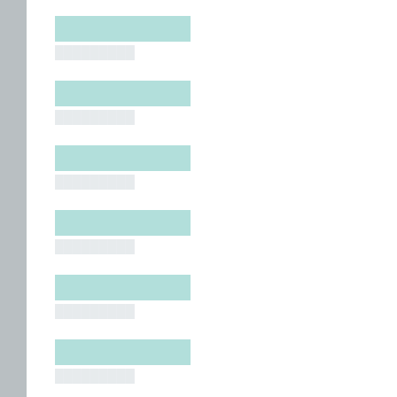
█████████
█████████
█████████
█████████
█████████
█████████
█████████
█████████
█████████
█████████
█████████
█████████