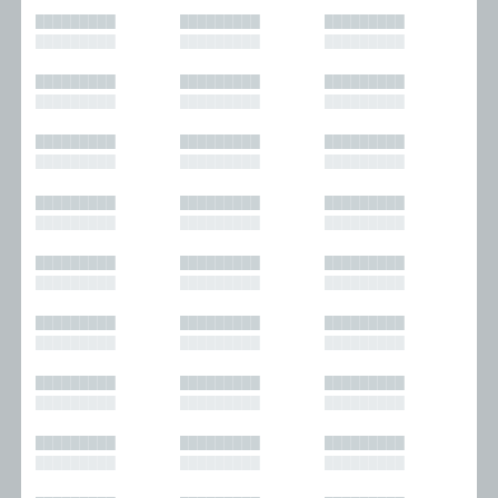
█████████
█████████
█████████
█████████
█████████
█████████
█████████
█████████
█████████
█████████
█████████
█████████
█████████
█████████
█████████
█████████
█████████
█████████
█████████
█████████
█████████
█████████
█████████
█████████
█████████
█████████
█████████
█████████
█████████
█████████
█████████
█████████
█████████
█████████
█████████
█████████
█████████
█████████
█████████
█████████
█████████
█████████
█████████
█████████
█████████
█████████
█████████
█████████