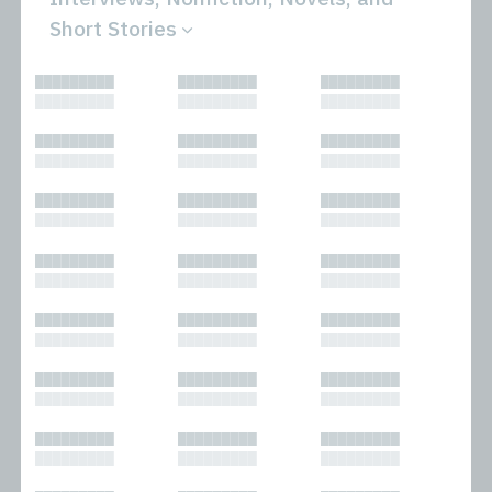
Short Stories
All
Novels
█████████
█████████
█████████
Bibliophilic
Other
█████████
█████████
█████████
Columns
Performances
Forewords
Periodicals and
█████████
█████████
█████████
Interviews
Anthologies
█████████
█████████
█████████
Journalism
Plays
Kasimir
Short Stories
█████████
█████████
█████████
Nonfiction
█████████
█████████
█████████
█████████
█████████
█████████
█████████
█████████
█████████
█████████
█████████
█████████
█████████
█████████
█████████
█████████
█████████
█████████
█████████
█████████
█████████
█████████
█████████
█████████
█████████
█████████
█████████