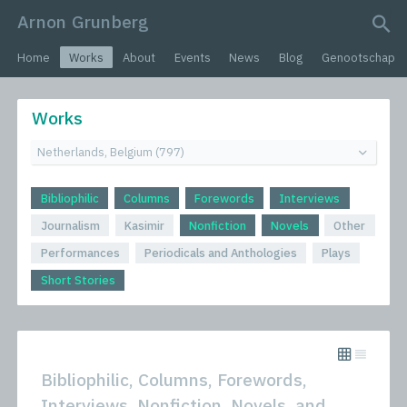
Arnon Grunberg
search query
Home
Works
About
Events
News
Blog
Genootschap
Works
Bibliophilic
Columns
Forewords
Interviews
Journalism
Kasimir
Nonfiction
Novels
Other
Performances
Periodicals and Anthologies
Plays
Short Stories
Bibliophilic, Columns, Forewords,
Interviews, Nonfiction, Novels, and