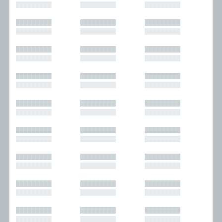
█████████
█████████
█████████
█████████
█████████
█████████
█████████
█████████
█████████
█████████
█████████
█████████
█████████
█████████
█████████
█████████
█████████
█████████
█████████
█████████
█████████
█████████
█████████
█████████
█████████
█████████
█████████
█████████
█████████
█████████
█████████
█████████
█████████
█████████
█████████
█████████
█████████
█████████
█████████
█████████
█████████
█████████
█████████
█████████
█████████
█████████
█████████
█████████
█████████
█████████
█████████