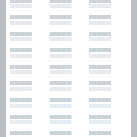
█████████
█████████
█████████
█████████
█████████
█████████
█████████
█████████
█████████
█████████
█████████
█████████
█████████
█████████
█████████
█████████
█████████
█████████
█████████
█████████
█████████
█████████
█████████
█████████
█████████
█████████
█████████
█████████
█████████
█████████
█████████
█████████
█████████
█████████
█████████
█████████
█████████
█████████
█████████
█████████
█████████
█████████
█████████
█████████
█████████
█████████
█████████
█████████
█████████
█████████
█████████