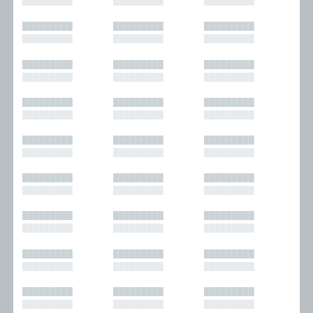
█████████
█████████
█████████
█████████
█████████
█████████
█████████
█████████
█████████
█████████
█████████
█████████
█████████
█████████
█████████
█████████
█████████
█████████
█████████
█████████
█████████
█████████
█████████
█████████
█████████
█████████
█████████
█████████
█████████
█████████
█████████
█████████
█████████
█████████
█████████
█████████
█████████
█████████
█████████
█████████
█████████
█████████
█████████
█████████
█████████
█████████
█████████
█████████
█████████
█████████
█████████