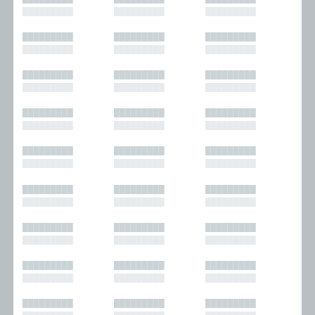
█████████
█████████
█████████
█████████
█████████
█████████
█████████
█████████
█████████
█████████
█████████
█████████
█████████
█████████
█████████
█████████
█████████
█████████
█████████
█████████
█████████
█████████
█████████
█████████
█████████
█████████
█████████
█████████
█████████
█████████
█████████
█████████
█████████
█████████
█████████
█████████
█████████
█████████
█████████
█████████
█████████
█████████
█████████
█████████
█████████
█████████
█████████
█████████