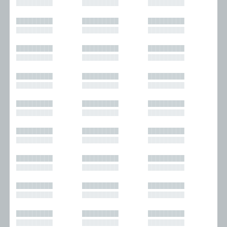
█████████
█████████
█████████
█████████
█████████
█████████
█████████
█████████
█████████
█████████
█████████
█████████
█████████
█████████
█████████
█████████
█████████
█████████
█████████
█████████
█████████
█████████
█████████
█████████
█████████
█████████
█████████
█████████
█████████
█████████
█████████
█████████
█████████
█████████
█████████
█████████
█████████
█████████
█████████
█████████
█████████
█████████
█████████
█████████
█████████
█████████
█████████
█████████
█████████
█████████
█████████