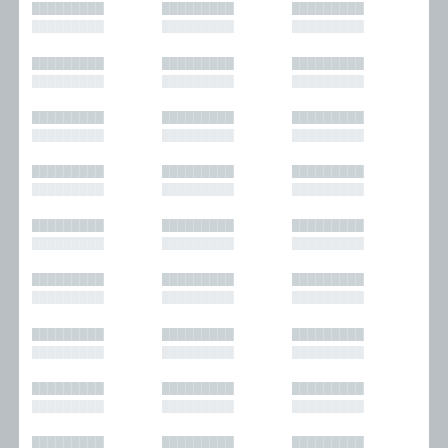
█████████
█████████
█████████
█████████
█████████
█████████
█████████
█████████
█████████
█████████
█████████
█████████
█████████
█████████
█████████
█████████
█████████
█████████
█████████
█████████
█████████
█████████
█████████
█████████
█████████
█████████
█████████
█████████
█████████
█████████
█████████
█████████
█████████
█████████
█████████
█████████
█████████
█████████
█████████
█████████
█████████
█████████
█████████
█████████
█████████
█████████
█████████
█████████
█████████
█████████
█████████