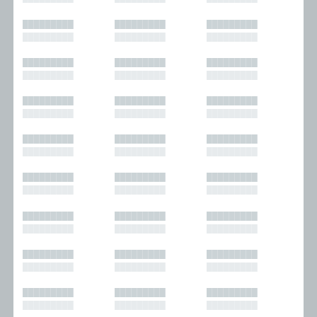
█████████
█████████
█████████
█████████
█████████
█████████
█████████
█████████
█████████
█████████
█████████
█████████
█████████
█████████
█████████
█████████
█████████
█████████
█████████
█████████
█████████
█████████
█████████
█████████
█████████
█████████
█████████
█████████
█████████
█████████
█████████
█████████
█████████
█████████
█████████
█████████
█████████
█████████
█████████
█████████
█████████
█████████
█████████
█████████
█████████
█████████
█████████
█████████