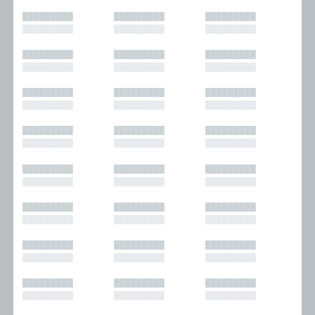
█████████
█████████
█████████
█████████
█████████
█████████
█████████
█████████
█████████
█████████
█████████
█████████
█████████
█████████
█████████
█████████
█████████
█████████
█████████
█████████
█████████
█████████
█████████
█████████
█████████
█████████
█████████
█████████
█████████
█████████
█████████
█████████
█████████
█████████
█████████
█████████
█████████
█████████
█████████
█████████
█████████
█████████
█████████
█████████
█████████
█████████
█████████
█████████