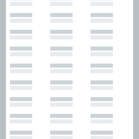
█████████
█████████
█████████
█████████
█████████
█████████
█████████
█████████
█████████
█████████
█████████
█████████
█████████
█████████
█████████
█████████
█████████
█████████
█████████
█████████
█████████
█████████
█████████
█████████
█████████
█████████
█████████
█████████
█████████
█████████
█████████
█████████
█████████
█████████
█████████
█████████
█████████
█████████
█████████
█████████
█████████
█████████
█████████
█████████
█████████
█████████
█████████
█████████
█████████
█████████
█████████