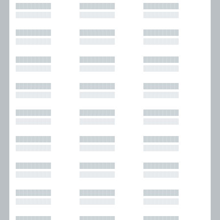
█████████
█████████
█████████
█████████
█████████
█████████
█████████
█████████
█████████
█████████
█████████
█████████
█████████
█████████
█████████
█████████
█████████
█████████
█████████
█████████
█████████
█████████
█████████
█████████
█████████
█████████
█████████
█████████
█████████
█████████
█████████
█████████
█████████
█████████
█████████
█████████
█████████
█████████
█████████
█████████
█████████
█████████
█████████
█████████
█████████
█████████
█████████
█████████
█████████
█████████
█████████