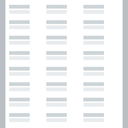
█████████
█████████
█████████
█████████
█████████
█████████
█████████
█████████
█████████
█████████
█████████
█████████
█████████
█████████
█████████
█████████
█████████
█████████
█████████
█████████
█████████
█████████
█████████
█████████
█████████
█████████
█████████
█████████
█████████
█████████
█████████
█████████
█████████
█████████
█████████
█████████
█████████
█████████
█████████
█████████
█████████
█████████
█████████
█████████
█████████
█████████
█████████
█████████