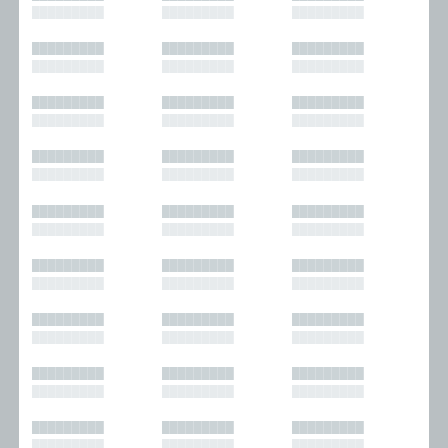
█████████
█████████
█████████
█████████
█████████
█████████
█████████
█████████
█████████
█████████
█████████
█████████
█████████
█████████
█████████
█████████
█████████
█████████
█████████
█████████
█████████
█████████
█████████
█████████
█████████
█████████
█████████
█████████
█████████
█████████
█████████
█████████
█████████
█████████
█████████
█████████
█████████
█████████
█████████
█████████
█████████
█████████
█████████
█████████
█████████
█████████
█████████
█████████
█████████
█████████
█████████