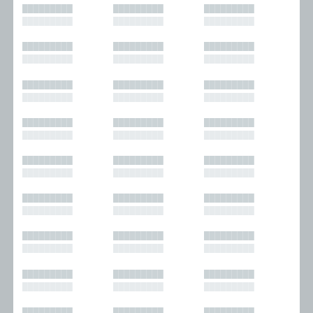
█████████
█████████
█████████
█████████
█████████
█████████
█████████
█████████
█████████
█████████
█████████
█████████
█████████
█████████
█████████
█████████
█████████
█████████
█████████
█████████
█████████
█████████
█████████
█████████
█████████
█████████
█████████
█████████
█████████
█████████
█████████
█████████
█████████
█████████
█████████
█████████
█████████
█████████
█████████
█████████
█████████
█████████
█████████
█████████
█████████
█████████
█████████
█████████
█████████
█████████
█████████