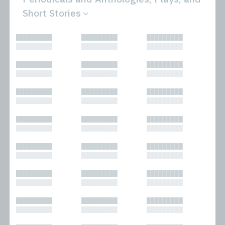
Short Stories
All
Novels
█████████
█████████
█████████
Bibliophilic
Other
█████████
█████████
█████████
Columns
Performances
Forewords
Periodicals and
█████████
█████████
█████████
Interviews
Anthologies
█████████
█████████
█████████
Journalism
Plays
Kasimir
Short Stories
█████████
█████████
█████████
Nonfiction
█████████
█████████
█████████
█████████
█████████
█████████
█████████
█████████
█████████
█████████
█████████
█████████
█████████
█████████
█████████
█████████
█████████
█████████
█████████
█████████
█████████
█████████
█████████
█████████
█████████
█████████
█████████