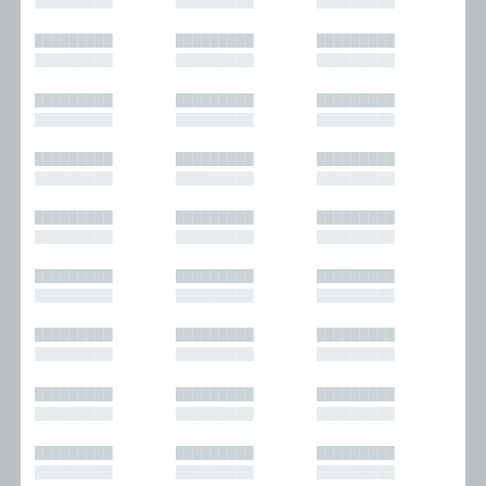
█████████
█████████
█████████
█████████
█████████
█████████
█████████
█████████
█████████
█████████
█████████
█████████
█████████
█████████
█████████
█████████
█████████
█████████
█████████
█████████
█████████
█████████
█████████
█████████
█████████
█████████
█████████
█████████
█████████
█████████
█████████
█████████
█████████
█████████
█████████
█████████
█████████
█████████
█████████
█████████
█████████
█████████
█████████
█████████
█████████
█████████
█████████
█████████
█████████
█████████
█████████