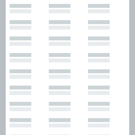
█████████
█████████
█████████
█████████
█████████
█████████
█████████
█████████
█████████
█████████
█████████
█████████
█████████
█████████
█████████
█████████
█████████
█████████
█████████
█████████
█████████
█████████
█████████
█████████
█████████
█████████
█████████
█████████
█████████
█████████
█████████
█████████
█████████
█████████
█████████
█████████
█████████
█████████
█████████
█████████
█████████
█████████
█████████
█████████
█████████
█████████
█████████
█████████