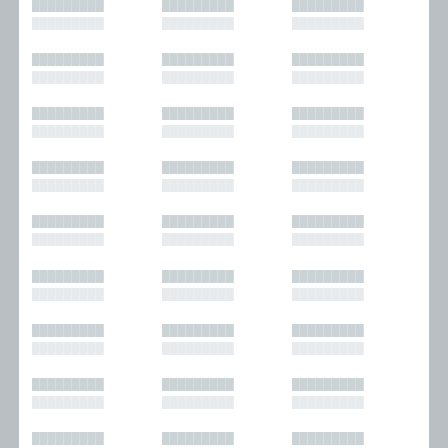
█████████
█████████
█████████
█████████
█████████
█████████
█████████
█████████
█████████
█████████
█████████
█████████
█████████
█████████
█████████
█████████
█████████
█████████
█████████
█████████
█████████
█████████
█████████
█████████
█████████
█████████
█████████
█████████
█████████
█████████
█████████
█████████
█████████
█████████
█████████
█████████
█████████
█████████
█████████
█████████
█████████
█████████
█████████
█████████
█████████
█████████
█████████
█████████
█████████
█████████
█████████