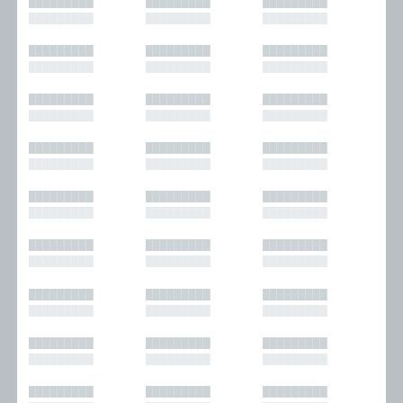
█████████
█████████
█████████
█████████
█████████
█████████
█████████
█████████
█████████
█████████
█████████
█████████
█████████
█████████
█████████
█████████
█████████
█████████
█████████
█████████
█████████
█████████
█████████
█████████
█████████
█████████
█████████
█████████
█████████
█████████
█████████
█████████
█████████
█████████
█████████
█████████
█████████
█████████
█████████
█████████
█████████
█████████
█████████
█████████
█████████
█████████
█████████
█████████
█████████
█████████
█████████