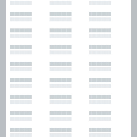
█████████
█████████
█████████
█████████
█████████
█████████
█████████
█████████
█████████
█████████
█████████
█████████
█████████
█████████
█████████
█████████
█████████
█████████
█████████
█████████
█████████
█████████
█████████
█████████
█████████
█████████
█████████
█████████
█████████
█████████
█████████
█████████
█████████
█████████
█████████
█████████
█████████
█████████
█████████
█████████
█████████
█████████
█████████
█████████
█████████
█████████
█████████
█████████
█████████
█████████
█████████