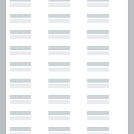
█████████
█████████
█████████
█████████
█████████
█████████
█████████
█████████
█████████
█████████
█████████
█████████
█████████
█████████
█████████
█████████
█████████
█████████
█████████
█████████
█████████
█████████
█████████
█████████
█████████
█████████
█████████
█████████
█████████
█████████
█████████
█████████
█████████
█████████
█████████
█████████
█████████
█████████
█████████
█████████
█████████
█████████
█████████
█████████
█████████
█████████
█████████
█████████