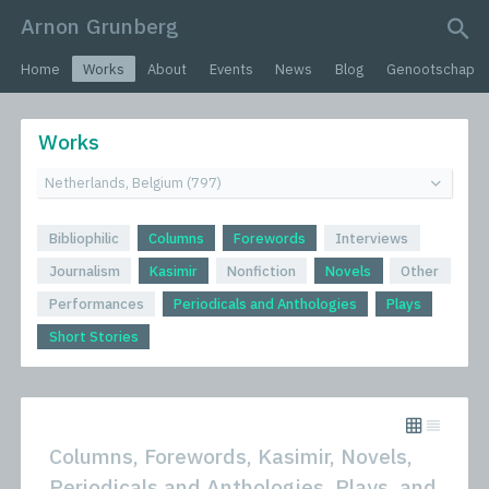
Arnon Grunberg
search query
Home
Works
About
Events
News
Blog
Genootschap
Works
Bibliophilic
Columns
Forewords
Interviews
Journalism
Kasimir
Nonfiction
Novels
Other
Performances
Periodicals and Anthologies
Plays
Short Stories
Columns, Forewords, Kasimir, Novels,
Periodicals and Anthologies, Plays, and