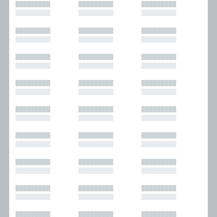
█████████
█████████
█████████
█████████
█████████
█████████
█████████
█████████
█████████
█████████
█████████
█████████
█████████
█████████
█████████
█████████
█████████
█████████
█████████
█████████
█████████
█████████
█████████
█████████
█████████
█████████
█████████
█████████
█████████
█████████
█████████
█████████
█████████
█████████
█████████
█████████
█████████
█████████
█████████
█████████
█████████
█████████
█████████
█████████
█████████
█████████
█████████
█████████
█████████
█████████
█████████