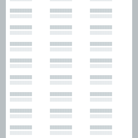
█████████
█████████
█████████
█████████
█████████
█████████
█████████
█████████
█████████
█████████
█████████
█████████
█████████
█████████
█████████
█████████
█████████
█████████
█████████
█████████
█████████
█████████
█████████
█████████
█████████
█████████
█████████
█████████
█████████
█████████
█████████
█████████
█████████
█████████
█████████
█████████
█████████
█████████
█████████
█████████
█████████
█████████
█████████
█████████
█████████
█████████
█████████
█████████