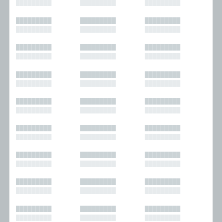
█████████
█████████
█████████
█████████
█████████
█████████
█████████
█████████
█████████
█████████
█████████
█████████
█████████
█████████
█████████
█████████
█████████
█████████
█████████
█████████
█████████
█████████
█████████
█████████
█████████
█████████
█████████
█████████
█████████
█████████
█████████
█████████
█████████
█████████
█████████
█████████
█████████
█████████
█████████
█████████
█████████
█████████
█████████
█████████
█████████
█████████
█████████
█████████
█████████
█████████
█████████