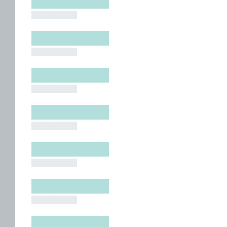
█████████
█████████
█████████
█████████
█████████
█████████
█████████
█████████
█████████
█████████
█████████
█████████
█████████