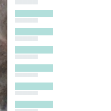
█████████
█████████
█████████
█████████
█████████
█████████
█████████
█████████
█████████
█████████
█████████
█████████
█████████