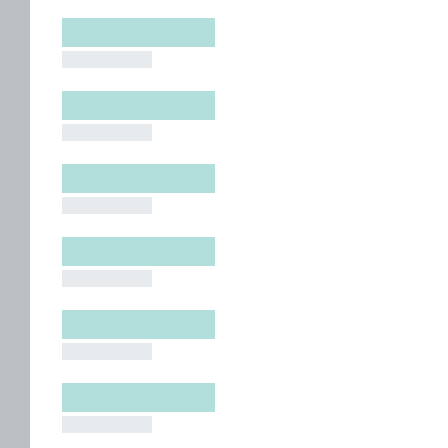
█████████
█████████
█████████
█████████
█████████
█████████
█████████
█████████
█████████
█████████
█████████
█████████