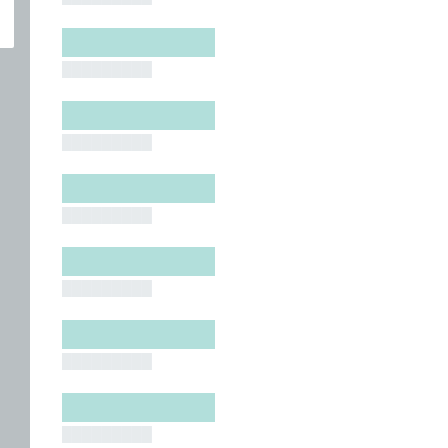
█████████
█████████
█████████
█████████
█████████
█████████
█████████
█████████
█████████
█████████
█████████
█████████