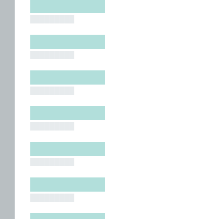
█████████
█████████
█████████
█████████
█████████
█████████
█████████
█████████
█████████
█████████
█████████
█████████