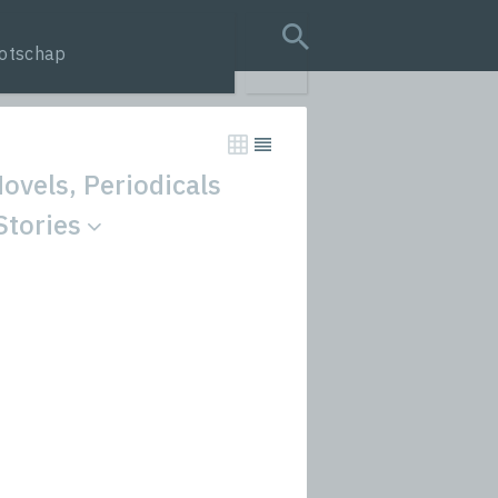
otschap
search query
ovels, Periodicals
Stories
tion
s
rmances
icals and Anthologies
Stories