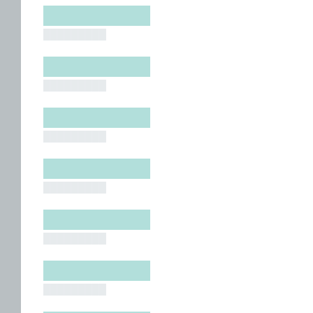
█████████
█████████
█████████
█████████
█████████
█████████
█████████
█████████
█████████
█████████
█████████
█████████