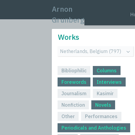
Arnon
H
Grunberg
Works
Bibliophilic
Columns
Forewords
Interviews
Journalism
Kasimir
Nonfiction
Novels
Other
Performances
Periodicals and Anthologies