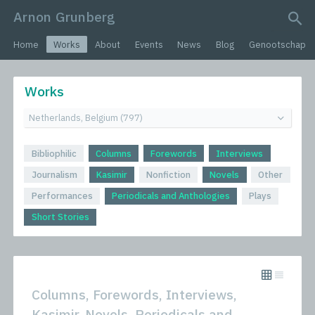
Arnon Grunberg
search query
Home
Works
About
Events
News
Blog
Genootschap
Works
Bibliophilic
Columns
Forewords
Interviews
Journalism
Kasimir
Nonfiction
Novels
Other
Performances
Periodicals and Anthologies
Plays
Short Stories
Columns, Forewords, Interviews,
Kasimir, Novels, Periodicals and