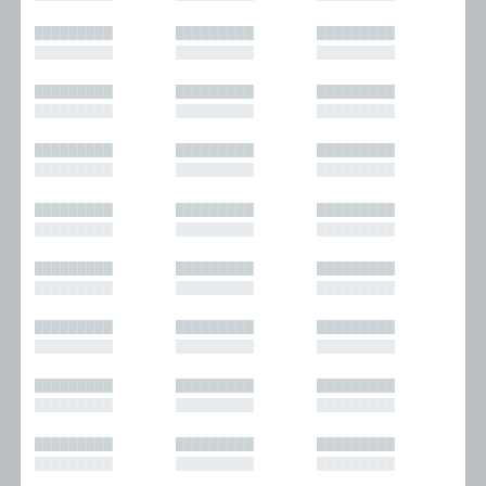
█████████
█████████
█████████
█████████
█████████
█████████
█████████
█████████
█████████
█████████
█████████
█████████
█████████
█████████
█████████
█████████
█████████
█████████
█████████
█████████
█████████
█████████
█████████
█████████
█████████
█████████
█████████
█████████
█████████
█████████
█████████
█████████
█████████
█████████
█████████
█████████
█████████
█████████
█████████
█████████
█████████
█████████
█████████
█████████
█████████
█████████
█████████
█████████