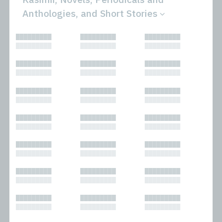
Anthologies, and Short Stories
All
Novels
█████████
█████████
█████████
Bibliophilic
Other
█████████
█████████
█████████
Columns
Performances
Forewords
Periodicals and
█████████
█████████
█████████
Interviews
Anthologies
█████████
█████████
█████████
Journalism
Plays
Kasimir
Short Stories
█████████
█████████
█████████
Nonfiction
█████████
█████████
█████████
█████████
█████████
█████████
█████████
█████████
█████████
█████████
█████████
█████████
█████████
█████████
█████████
█████████
█████████
█████████
█████████
█████████
█████████
█████████
█████████
█████████
█████████
█████████
█████████