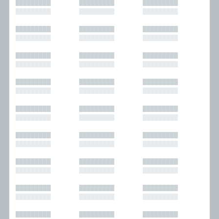
█████████
█████████
█████████
█████████
█████████
█████████
█████████
█████████
█████████
█████████
█████████
█████████
█████████
█████████
█████████
█████████
█████████
█████████
█████████
█████████
█████████
█████████
█████████
█████████
█████████
█████████
█████████
█████████
█████████
█████████
█████████
█████████
█████████
█████████
█████████
█████████
█████████
█████████
█████████
█████████
█████████
█████████
█████████
█████████
█████████
█████████
█████████
█████████
█████████
█████████
█████████