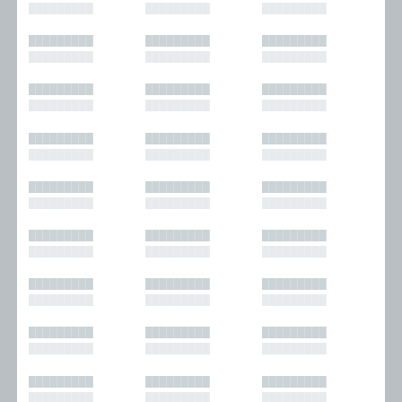
█████████
█████████
█████████
█████████
█████████
█████████
█████████
█████████
█████████
█████████
█████████
█████████
█████████
█████████
█████████
█████████
█████████
█████████
█████████
█████████
█████████
█████████
█████████
█████████
█████████
█████████
█████████
█████████
█████████
█████████
█████████
█████████
█████████
█████████
█████████
█████████
█████████
█████████
█████████
█████████
█████████
█████████
█████████
█████████
█████████
█████████
█████████
█████████
█████████
█████████
█████████