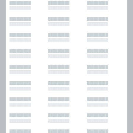
█████████
█████████
█████████
█████████
█████████
█████████
█████████
█████████
█████████
█████████
█████████
█████████
█████████
█████████
█████████
█████████
█████████
█████████
█████████
█████████
█████████
█████████
█████████
█████████
█████████
█████████
█████████
█████████
█████████
█████████
█████████
█████████
█████████
█████████
█████████
█████████
█████████
█████████
█████████
█████████
█████████
█████████
█████████
█████████
█████████
█████████
█████████
█████████
█████████
█████████
█████████