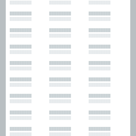
█████████
█████████
█████████
█████████
█████████
█████████
█████████
█████████
█████████
█████████
█████████
█████████
█████████
█████████
█████████
█████████
█████████
█████████
█████████
█████████
█████████
█████████
█████████
█████████
█████████
█████████
█████████
█████████
█████████
█████████
█████████
█████████
█████████
█████████
█████████
█████████
█████████
█████████
█████████
█████████
█████████
█████████
█████████
█████████
█████████
█████████
█████████
█████████
█████████
█████████
█████████