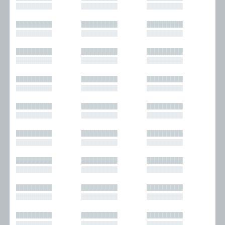
█████████
█████████
█████████
█████████
█████████
█████████
█████████
█████████
█████████
█████████
█████████
█████████
█████████
█████████
█████████
█████████
█████████
█████████
█████████
█████████
█████████
█████████
█████████
█████████
█████████
█████████
█████████
█████████
█████████
█████████
█████████
█████████
█████████
█████████
█████████
█████████
█████████
█████████
█████████
█████████
█████████
█████████
█████████
█████████
█████████
█████████
█████████
█████████
█████████
█████████
█████████