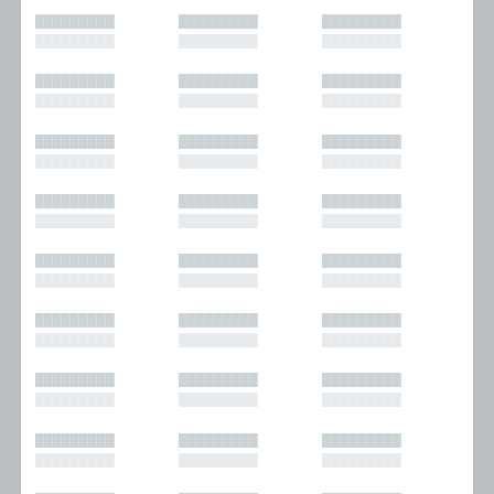
█████████
█████████
█████████
█████████
█████████
█████████
█████████
█████████
█████████
█████████
█████████
█████████
█████████
█████████
█████████
█████████
█████████
█████████
█████████
█████████
█████████
█████████
█████████
█████████
█████████
█████████
█████████
█████████
█████████
█████████
█████████
█████████
█████████
█████████
█████████
█████████
█████████
█████████
█████████
█████████
█████████
█████████
█████████
█████████
█████████
█████████
█████████
█████████