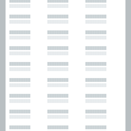
█████████
█████████
█████████
█████████
█████████
█████████
█████████
█████████
█████████
█████████
█████████
█████████
█████████
█████████
█████████
█████████
█████████
█████████
█████████
█████████
█████████
█████████
█████████
█████████
█████████
█████████
█████████
█████████
█████████
█████████
█████████
█████████
█████████
█████████
█████████
█████████
█████████
█████████
█████████
█████████
█████████
█████████
█████████
█████████
█████████
█████████
█████████
█████████
█████████
█████████
█████████