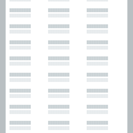
█████████
█████████
█████████
█████████
█████████
█████████
█████████
█████████
█████████
█████████
█████████
█████████
█████████
█████████
█████████
█████████
█████████
█████████
█████████
█████████
█████████
█████████
█████████
█████████
█████████
█████████
█████████
█████████
█████████
█████████
█████████
█████████
█████████
█████████
█████████
█████████
█████████
█████████
█████████
█████████
█████████
█████████
█████████
█████████
█████████
█████████
█████████
█████████