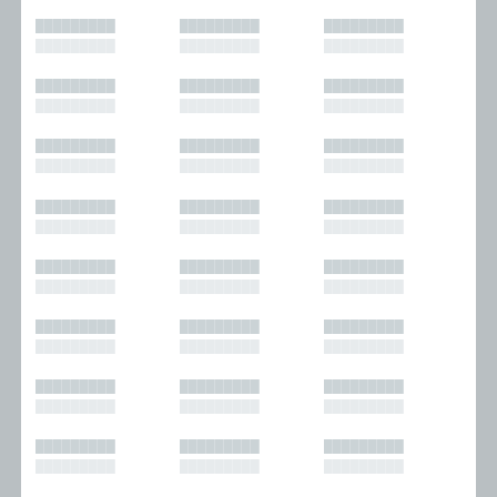
█████████
█████████
█████████
█████████
█████████
█████████
█████████
█████████
█████████
█████████
█████████
█████████
█████████
█████████
█████████
█████████
█████████
█████████
█████████
█████████
█████████
█████████
█████████
█████████
█████████
█████████
█████████
█████████
█████████
█████████
█████████
█████████
█████████
█████████
█████████
█████████
█████████
█████████
█████████
█████████
█████████
█████████
█████████
█████████
█████████
█████████
█████████
█████████