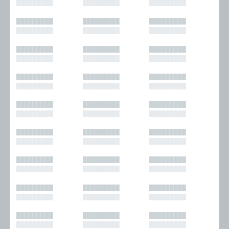
█████████
█████████
█████████
█████████
█████████
█████████
█████████
█████████
█████████
█████████
█████████
█████████
█████████
█████████
█████████
█████████
█████████
█████████
█████████
█████████
█████████
█████████
█████████
█████████
█████████
█████████
█████████
█████████
█████████
█████████
█████████
█████████
█████████
█████████
█████████
█████████
█████████
█████████
█████████
█████████
█████████
█████████
█████████
█████████
█████████
█████████
█████████
█████████
█████████
█████████
█████████