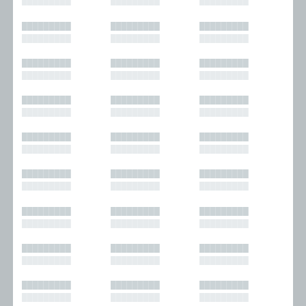
█████████
█████████
█████████
█████████
█████████
█████████
█████████
█████████
█████████
█████████
█████████
█████████
█████████
█████████
█████████
█████████
█████████
█████████
█████████
█████████
█████████
█████████
█████████
█████████
█████████
█████████
█████████
█████████
█████████
█████████
█████████
█████████
█████████
█████████
█████████
█████████
█████████
█████████
█████████
█████████
█████████
█████████
█████████
█████████
█████████
█████████
█████████
█████████
█████████
█████████
█████████