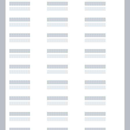
█████████
█████████
█████████
█████████
█████████
█████████
█████████
█████████
█████████
█████████
█████████
█████████
█████████
█████████
█████████
█████████
█████████
█████████
█████████
█████████
█████████
█████████
█████████
█████████
█████████
█████████
█████████
█████████
█████████
█████████
█████████
█████████
█████████
█████████
█████████
█████████
█████████
█████████
█████████
█████████
█████████
█████████
█████████
█████████
█████████
█████████
█████████
█████████
█████████
█████████
█████████