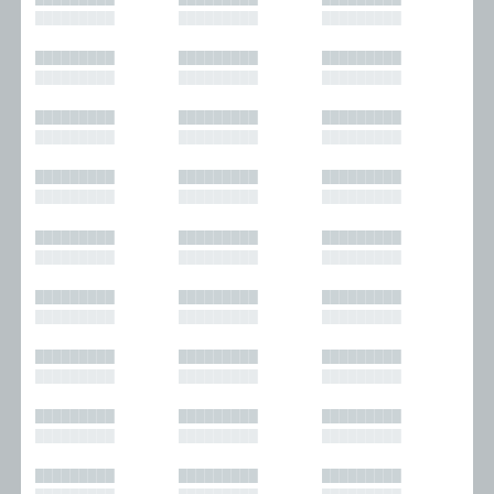
█████████
█████████
█████████
█████████
█████████
█████████
█████████
█████████
█████████
█████████
█████████
█████████
█████████
█████████
█████████
█████████
█████████
█████████
█████████
█████████
█████████
█████████
█████████
█████████
█████████
█████████
█████████
█████████
█████████
█████████
█████████
█████████
█████████
█████████
█████████
█████████
█████████
█████████
█████████
█████████
█████████
█████████
█████████
█████████
█████████
█████████
█████████
█████████