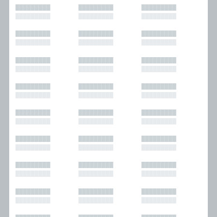
█████████
█████████
█████████
█████████
█████████
█████████
█████████
█████████
█████████
█████████
█████████
█████████
█████████
█████████
█████████
█████████
█████████
█████████
█████████
█████████
█████████
█████████
█████████
█████████
█████████
█████████
█████████
█████████
█████████
█████████
█████████
█████████
█████████
█████████
█████████
█████████
█████████
█████████
█████████
█████████
█████████
█████████
█████████
█████████
█████████
█████████
█████████
█████████