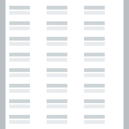
█████████
█████████
█████████
█████████
█████████
█████████
█████████
█████████
█████████
█████████
█████████
█████████
█████████
█████████
█████████
█████████
█████████
█████████
█████████
█████████
█████████
█████████
█████████
█████████
█████████
█████████
█████████
█████████
█████████
█████████
█████████
█████████
█████████
█████████
█████████
█████████
█████████
█████████
█████████
█████████
█████████
█████████
█████████
█████████
█████████
█████████
█████████
█████████