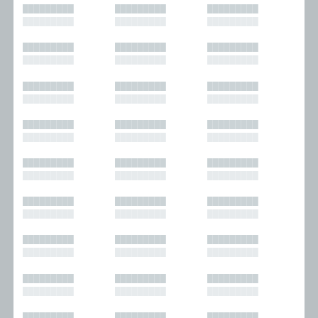
█████████
█████████
█████████
█████████
█████████
█████████
█████████
█████████
█████████
█████████
█████████
█████████
█████████
█████████
█████████
█████████
█████████
█████████
█████████
█████████
█████████
█████████
█████████
█████████
█████████
█████████
█████████
█████████
█████████
█████████
█████████
█████████
█████████
█████████
█████████
█████████
█████████
█████████
█████████
█████████
█████████
█████████
█████████
█████████
█████████
█████████
█████████
█████████
█████████
█████████
█████████