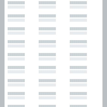
█████████
█████████
█████████
█████████
█████████
█████████
█████████
█████████
█████████
█████████
█████████
█████████
█████████
█████████
█████████
█████████
█████████
█████████
█████████
█████████
█████████
█████████
█████████
█████████
█████████
█████████
█████████
█████████
█████████
█████████
█████████
█████████
█████████
█████████
█████████
█████████
█████████
█████████
█████████
█████████
█████████
█████████
█████████
█████████
█████████
█████████
█████████
█████████
█████████
█████████
█████████