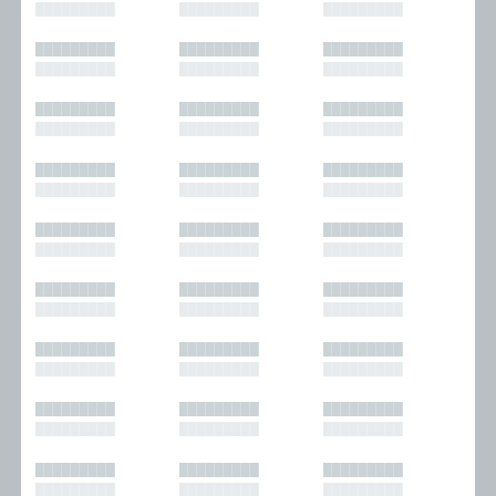
█████████
█████████
█████████
█████████
█████████
█████████
█████████
█████████
█████████
█████████
█████████
█████████
█████████
█████████
█████████
█████████
█████████
█████████
█████████
█████████
█████████
█████████
█████████
█████████
█████████
█████████
█████████
█████████
█████████
█████████
█████████
█████████
█████████
█████████
█████████
█████████
█████████
█████████
█████████
█████████
█████████
█████████
█████████
█████████
█████████
█████████
█████████
█████████
█████████
█████████
█████████