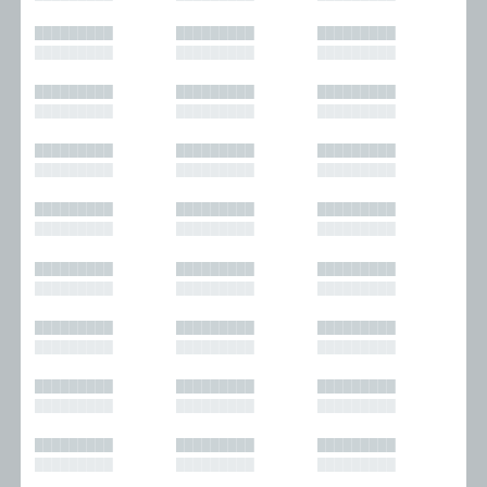
█████████
█████████
█████████
█████████
█████████
█████████
█████████
█████████
█████████
█████████
█████████
█████████
█████████
█████████
█████████
█████████
█████████
█████████
█████████
█████████
█████████
█████████
█████████
█████████
█████████
█████████
█████████
█████████
█████████
█████████
█████████
█████████
█████████
█████████
█████████
█████████
█████████
█████████
█████████
█████████
█████████
█████████
█████████
█████████
█████████
█████████
█████████
█████████