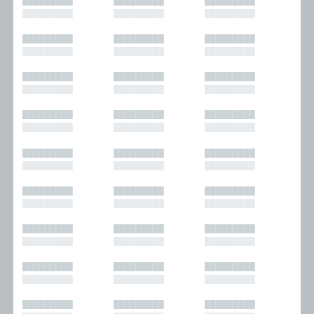
█████████
█████████
█████████
█████████
█████████
█████████
█████████
█████████
█████████
█████████
█████████
█████████
█████████
█████████
█████████
█████████
█████████
█████████
█████████
█████████
█████████
█████████
█████████
█████████
█████████
█████████
█████████
█████████
█████████
█████████
█████████
█████████
█████████
█████████
█████████
█████████
█████████
█████████
█████████
█████████
█████████
█████████
█████████
█████████
█████████
█████████
█████████
█████████
█████████
█████████
█████████