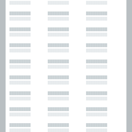
█████████
█████████
█████████
█████████
█████████
█████████
█████████
█████████
█████████
█████████
█████████
█████████
█████████
█████████
█████████
█████████
█████████
█████████
█████████
█████████
█████████
█████████
█████████
█████████
█████████
█████████
█████████
█████████
█████████
█████████
█████████
█████████
█████████
█████████
█████████
█████████
█████████
█████████
█████████
█████████
█████████
█████████
█████████
█████████
█████████
█████████
█████████
█████████
█████████
█████████
█████████