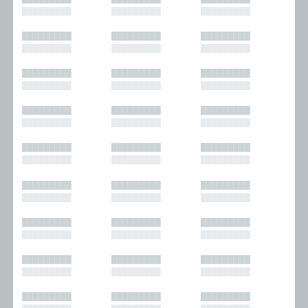
█████████
█████████
█████████
█████████
█████████
█████████
█████████
█████████
█████████
█████████
█████████
█████████
█████████
█████████
█████████
█████████
█████████
█████████
█████████
█████████
█████████
█████████
█████████
█████████
█████████
█████████
█████████
█████████
█████████
█████████
█████████
█████████
█████████
█████████
█████████
█████████
█████████
█████████
█████████
█████████
█████████
█████████
█████████
█████████
█████████
█████████
█████████
█████████