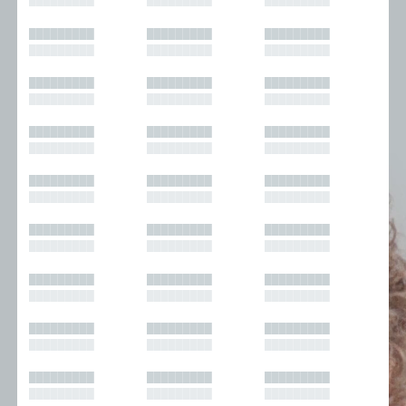
█████████
█████████
█████████
█████████
█████████
█████████
█████████
█████████
█████████
█████████
█████████
█████████
█████████
█████████
█████████
█████████
█████████
█████████
█████████
█████████
█████████
█████████
█████████
█████████
█████████
█████████
█████████
█████████
█████████
█████████
█████████
█████████
█████████
█████████
█████████
█████████
█████████
█████████
█████████
█████████
█████████
█████████
█████████
█████████
█████████
█████████
█████████
█████████
█████████
█████████
█████████