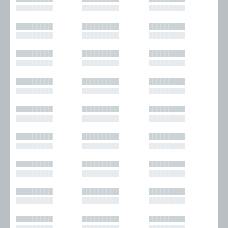
█████████
█████████
█████████
█████████
█████████
█████████
█████████
█████████
█████████
█████████
█████████
█████████
█████████
█████████
█████████
█████████
█████████
█████████
█████████
█████████
█████████
█████████
█████████
█████████
█████████
█████████
█████████
█████████
█████████
█████████
█████████
█████████
█████████
█████████
█████████
█████████
█████████
█████████
█████████
█████████
█████████
█████████
█████████
█████████
█████████
█████████
█████████
█████████