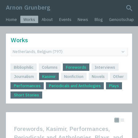
Arnon Grunberg
search query
Home
Works
About
Events
News
Blog
Genootschap
Works
Bibliophilic
Columns
Forewords
Interviews
Journalism
Kasimir
Nonfiction
Novels
Other
Performances
Periodicals and Anthologies
Plays
Short Stories
Forewords, Kasimir, Performances,
Periodicals and Anthologies, Plays, and