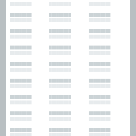
█████████
█████████
█████████
█████████
█████████
█████████
█████████
█████████
█████████
█████████
█████████
█████████
█████████
█████████
█████████
█████████
█████████
█████████
█████████
█████████
█████████
█████████
█████████
█████████
█████████
█████████
█████████
█████████
█████████
█████████
█████████
█████████
█████████
█████████
█████████
█████████
█████████
█████████
█████████
█████████
█████████
█████████
█████████
█████████
█████████
█████████
█████████
█████████
█████████
█████████
█████████