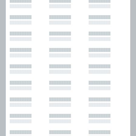
█████████
█████████
█████████
█████████
█████████
█████████
█████████
█████████
█████████
█████████
█████████
█████████
█████████
█████████
█████████
█████████
█████████
█████████
█████████
█████████
█████████
█████████
█████████
█████████
█████████
█████████
█████████
█████████
█████████
█████████
█████████
█████████
█████████
█████████
█████████
█████████
█████████
█████████
█████████
█████████
█████████
█████████
█████████
█████████
█████████
█████████
█████████
█████████
█████████
█████████
█████████