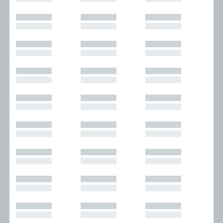
█████████
█████████
█████████
█████████
█████████
█████████
█████████
█████████
█████████
█████████
█████████
█████████
█████████
█████████
█████████
█████████
█████████
█████████
█████████
█████████
█████████
█████████
█████████
█████████
█████████
█████████
█████████
█████████
█████████
█████████
█████████
█████████
█████████
█████████
█████████
█████████
█████████
█████████
█████████
█████████
█████████
█████████
█████████
█████████
█████████
█████████
█████████
█████████