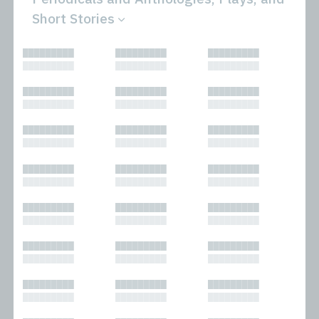
Short Stories
All
Novels
█████████
█████████
█████████
Bibliophilic
Other
█████████
█████████
█████████
Columns
Performances
Forewords
Periodicals and
█████████
█████████
█████████
Interviews
Anthologies
█████████
█████████
█████████
Journalism
Plays
Kasimir
Short Stories
█████████
█████████
█████████
Nonfiction
█████████
█████████
█████████
█████████
█████████
█████████
█████████
█████████
█████████
█████████
█████████
█████████
█████████
█████████
█████████
█████████
█████████
█████████
█████████
█████████
█████████
█████████
█████████
█████████
█████████
█████████
█████████