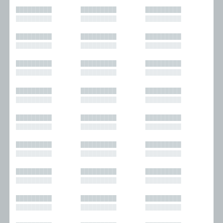
█████████
█████████
█████████
█████████
█████████
█████████
█████████
█████████
█████████
█████████
█████████
█████████
█████████
█████████
█████████
█████████
█████████
█████████
█████████
█████████
█████████
█████████
█████████
█████████
█████████
█████████
█████████
█████████
█████████
█████████
█████████
█████████
█████████
█████████
█████████
█████████
█████████
█████████
█████████
█████████
█████████
█████████
█████████
█████████
█████████
█████████
█████████
█████████