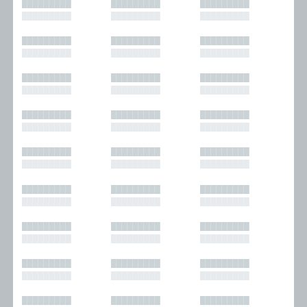
█████████
█████████
█████████
█████████
█████████
█████████
█████████
█████████
█████████
█████████
█████████
█████████
█████████
█████████
█████████
█████████
█████████
█████████
█████████
█████████
█████████
█████████
█████████
█████████
█████████
█████████
█████████
█████████
█████████
█████████
█████████
█████████
█████████
█████████
█████████
█████████
█████████
█████████
█████████
█████████
█████████
█████████
█████████
█████████
█████████
█████████
█████████
█████████
█████████
█████████
█████████