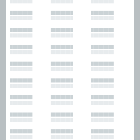
█████████
█████████
█████████
█████████
█████████
█████████
█████████
█████████
█████████
█████████
█████████
█████████
█████████
█████████
█████████
█████████
█████████
█████████
█████████
█████████
█████████
█████████
█████████
█████████
█████████
█████████
█████████
█████████
█████████
█████████
█████████
█████████
█████████
█████████
█████████
█████████
█████████
█████████
█████████
█████████
█████████
█████████
█████████
█████████
█████████
█████████
█████████
█████████
█████████
█████████
█████████