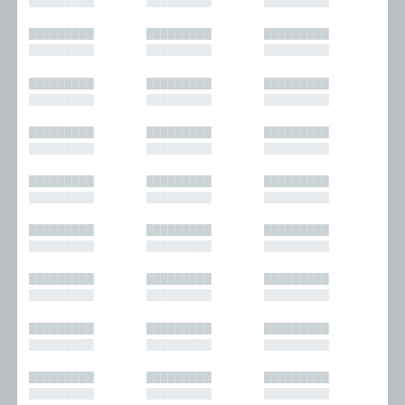
█████████
█████████
█████████
█████████
█████████
█████████
█████████
█████████
█████████
█████████
█████████
█████████
█████████
█████████
█████████
█████████
█████████
█████████
█████████
█████████
█████████
█████████
█████████
█████████
█████████
█████████
█████████
█████████
█████████
█████████
█████████
█████████
█████████
█████████
█████████
█████████
█████████
█████████
█████████
█████████
█████████
█████████
█████████
█████████
█████████
█████████
█████████
█████████
█████████
█████████
█████████