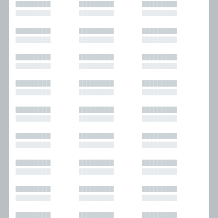
█████████
█████████
█████████
█████████
█████████
█████████
█████████
█████████
█████████
█████████
█████████
█████████
█████████
█████████
█████████
█████████
█████████
█████████
█████████
█████████
█████████
█████████
█████████
█████████
█████████
█████████
█████████
█████████
█████████
█████████
█████████
█████████
█████████
█████████
█████████
█████████
█████████
█████████
█████████
█████████
█████████
█████████
█████████
█████████
█████████
█████████
█████████
█████████
█████████
█████████
█████████