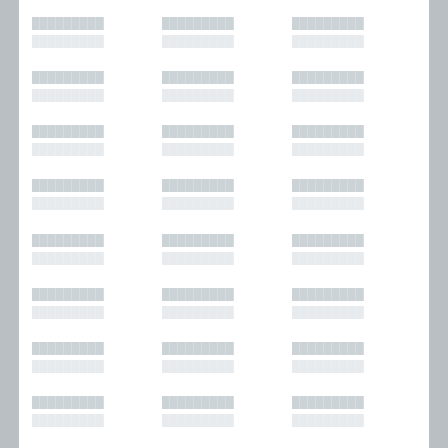
█████████
█████████
█████████
█████████
█████████
█████████
█████████
█████████
█████████
█████████
█████████
█████████
█████████
█████████
█████████
█████████
█████████
█████████
█████████
█████████
█████████
█████████
█████████
█████████
█████████
█████████
█████████
█████████
█████████
█████████
█████████
█████████
█████████
█████████
█████████
█████████
█████████
█████████
█████████
█████████
█████████
█████████
█████████
█████████
█████████
█████████
█████████
█████████