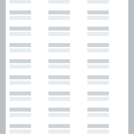
█████████
█████████
█████████
█████████
█████████
█████████
█████████
█████████
█████████
█████████
█████████
█████████
█████████
█████████
█████████
█████████
█████████
█████████
█████████
█████████
█████████
█████████
█████████
█████████
█████████
█████████
█████████
█████████
█████████
█████████
█████████
█████████
█████████
█████████
█████████
█████████
█████████
█████████
█████████
█████████
█████████
█████████
█████████
█████████
█████████
█████████
█████████
█████████
█████████
█████████
█████████